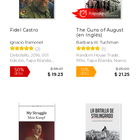
Fidel Castro
The Guns of August
$ 19.95
$ 57
15%
50%
(en Inglés)
dcto.
dcto.
$ 16.96
$ 28.
Ignacio Ramonet
Barbara W. Tuchman
(2)
(1)
Debolsillo, 2016, 001
Random House Trade,
Edición, Tapa Blanda,
1994, Tapa Blanda, Nuevo
Nuevo
Rápido