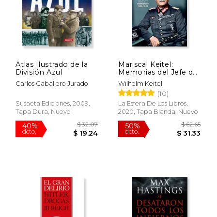
Atlas Ilustrado de la
Mariscal Keitel:
División Azul
Memorias del Jefe del
Alto Mando de la
Carlos Caballero Jurado
Wilhelm Keitel
Wehrmacht. 1938-
(10)
1945
Susaeta Ediciones, 2009,
La Esfera De Los Libros,
Tapa Dura, Nuevo
2020, Tapa Blanda, Nuevo
$ 62.88
$ 20.
50%
15%
dcto.
dcto.
$ 31.44
$ 17.