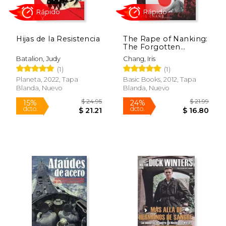
Hijas de la Resistencia
The Rape of Nanking:
The Forgotten
Holocaust of World
Batalion, Judy
Chang, Iris
War II (en Inglés)
(1)
(1)
Planeta, 2022, Tapa
Basic Books, 2012, Tapa
Blanda, Nuevo
Blanda, Nuevo
$ 75.88
$ 29.
50%
50%
dcto.
dcto.
$ 37.94
$ 14.