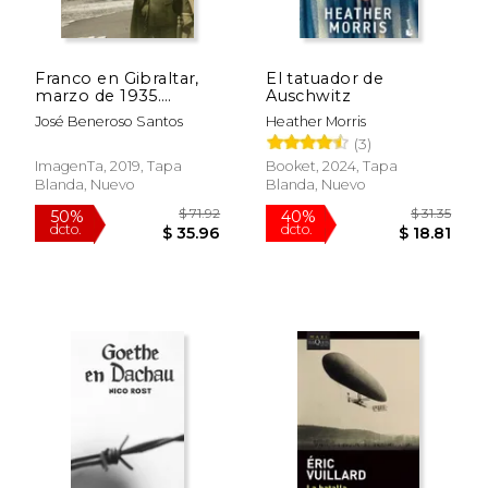
Franco en Gibraltar,
El tatuador de
marzo de 1935.
Auschwitz
Antecedentes,
José Beneroso Santos
Heather Morris
desarrollo y
(3)
consecuencias de una
conspiración
ImagenTa, 2019, Tapa
Booket, 2024, Tapa
silenciada
Blanda, Nuevo
Blanda, Nuevo
$ 52.99
$ 85.
40%
50%
dcto.
dcto.
$ 31.79
$ 42.