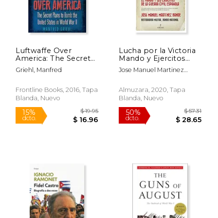
$ 31.37
$ 66
50%
50%
dcto.
dcto.
$ 15.69
$ 33.
Luftwaffe Over
Lucha por la Victoria
America: The Secret
Mando y Ejercitos
Plans to Bomb the
Guerra Civil Españo
Griehl, Manfred
Jose Manuel Martinez
United States in
Bande
World War II (en
Inglés)
Frontline Books, 2016, Tapa
Almuzara, 2020, Tapa
Blanda, Nuevo
Blanda, Nuevo