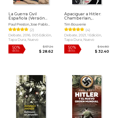
La Guerra Civil
Apaciguar a Hitler:
Española (Versión
Chamberlain,
Gráfica)
Churchill y el Camino
Paul Preston,Jose Pablo
Tim Bouverie
a la Guerra
Garcia
(2)
(4)
Debate, 2016, 005 Edición,
Debate, 2021, 1 Edición,
Tapa Dura, Nuevo
Tapa Dura, Nuevo
$ 65.79
$ 65.
50%
50%
dcto.
dcto.
$ 32.89
$ 32.