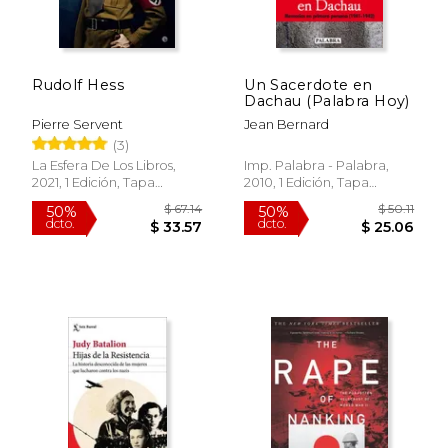
Rudolf Hess
Un Sacerdote en
Dachau (Palabra Hoy)
Pierre Servent
Jean Bernard
(3)
$ 40.00
$ 58.
6%
50%
La Esfera De Los Libros,
Imp. Palabra - Palabra,
dcto.
dcto.
$ 37.65
$ 29.
2021, 1 Edición, Tapa
2010, 1 Edición, Tapa
Blanda, Nuevo
Blanda, Nuevo