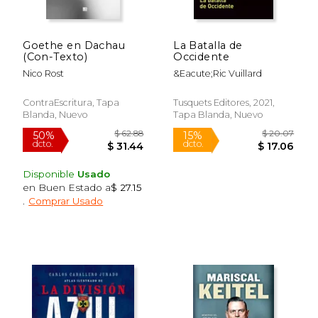
Goethe en Dachau
La Batalla de
(Con-Texto)
Occidente
Nico Rost
&Eacute;Ric Vuillard
ContraEscritura, Tapa
Tusquets Editores, 2021,
Blanda, Nuevo
Tapa Blanda, Nuevo
Disponible
Usado
en Buen Estado a
$ 27.15
$ 71.92
$ 31
50%
40%
.
Comprar Usado
dcto.
dcto.
$ 35.96
$ 18.