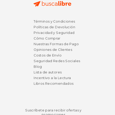
$ 26.99
$ 18
15%
15%
Términos y Condiciones
dcto.
dcto.
$ 22.94
$ 16.
Políticas de Devolución
Privacidad y Seguridad
Cómo Comprar
Nuestras Formas de Pago
Opiniones de Clientes
Costos de Envío
Seguridad Redes Sociales
Blog
Lista de autores
Incentivo a la Lectura
Libros Recomendados
Suscríbete para recibir ofertas y
promociones