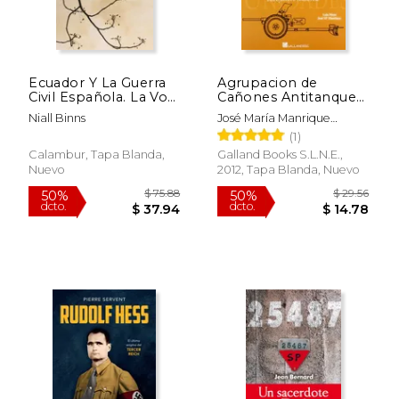
Ecuador Y La Guerra
Agrupacion de
Civil Española. La Voz
Cañones Antitanque
$ 16.00
$ 36.
28%
15%
De Los Intelectuales
del Ejercito
dcto.
dcto.
$ 11.50
$ 30.
Niall Binns
José María Manrique
(Hispanoamérica y la
García,Luis Moya Pimentel
(1)
guerra civil española)
Calambur, Tapa Blanda,
Galland Books S.L.N.E.,
Nuevo
2012, Tapa Blanda, Nuevo