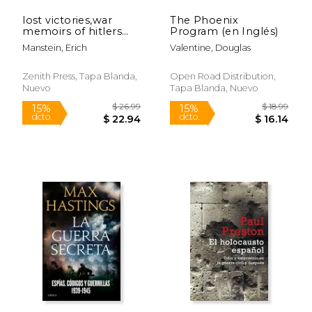
lost victories,war
The Phoenix
memoirs of hitlers
Program (en Inglés)
most brilliant general
Manstein, Erich
Valentine, Douglas
(en Inglés)
Zenith Press, Tapa Blanda,
Open Road Distribution,
Nuevo
Tapa Blanda, Nuevo
$ 38.47
$ 82.
50%
50%