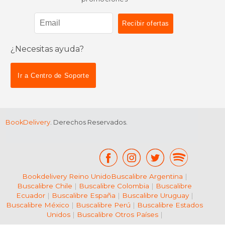
¿Necesitas ayuda?
$ 182.50
$ 86.
50%
50%
dcto.
dcto.
$ 91.25
$ 43.
Ir a Centro de Soporte
BookDelivery
. Derechos Reservados.
Bookdelivery Reino Unido
Buscalibre Argentina
|
Buscalibre Chile
|
Buscalibre Colombia
|
Buscalibre
Ecuador
|
Buscalibre España
|
Buscalibre Uruguay
|
Buscalibre México
|
Buscalibre Perú
|
Buscalibre Estados
Unidos
|
Buscalibre Otros Países
|