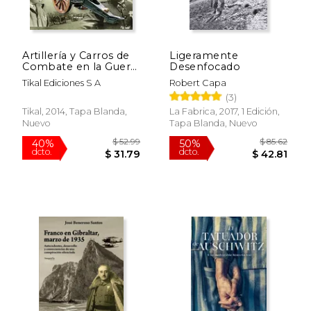
Artillería y Carros de
Ligeramente
Combate en la Guerra
Desenfocado
Civil Española
Tikal Ediciones S A
Robert Capa
(Militaria)
(3)
Tikal, 2014, Tapa Blanda,
La Fabrica, 2017, 1 Edición,
Nuevo
Tapa Blanda, Nuevo
$ 33.00
$ 14.
6%
12%
dcto.
dcto.
$ 31.06
$ 13.