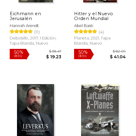
Eichmann en
Hitler y el Nuevo
Jerusalén
Orden Mundial
Hannah Arendt
Abel Basti
(11)
(4)
Debolsillo, 2017, 1 Edición,
Planeta, 2021, Tapa
Tapa Blanda, Nuevo
Blanda, Nuevo
$ 61.79
$ 57.
50%
50%
dcto.
dcto.
$ 30.90
$ 28.