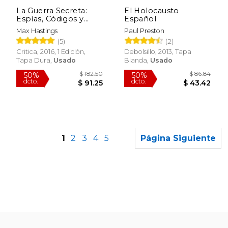
dcto.
dcto.
$ 19.23
$ 41.
La Guerra Secreta:
El Holocausto
Espías, Códigos y
Español
Guerrillas, 1939-1945
Max Hastings
Paul Preston
(Memoria Crítica)
(5)
(2)
Critica, 2016, 1 Edición,
Debolsillo, 2013, Tapa
Tapa Dura,
Usado
Blanda,
Usado
1
2
3
4
5
Página Siguiente