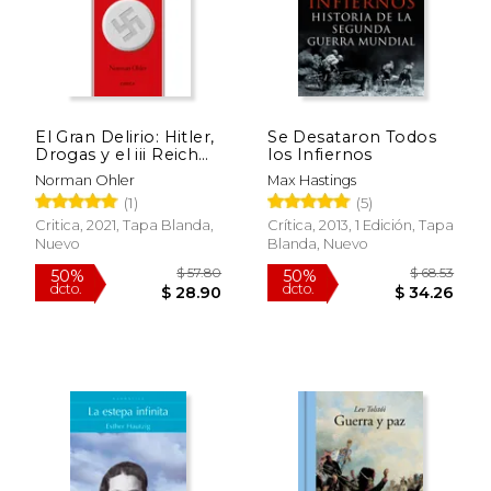
El Gran Delirio: Hitler,
Se Desataron Todos
Drogas y el iii Reich
los Infiernos
(Memoria Crítica)
Norman Ohler
Max Hastings
(1)
(5)
Critica, 2021, Tapa Blanda,
Crítica, 2013, 1 Edición, Tapa
Nuevo
Blanda, Nuevo
$ 32.07
$ 62.
40%
50%