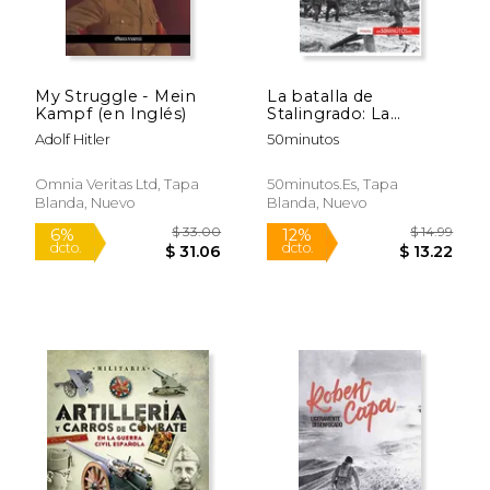
My Struggle - Mein
La batalla de
Kampf (en Inglés)
Stalingrado: La
primera derrota de la
Adolf Hitler
50minutos
Wehrmacht alemana
$ 38.47
$ 25.
50%
15%
dcto.
dcto.
$ 19.23
$ 21.
Omnia Veritas Ltd, Tapa
50minutos.Es, Tapa
Blanda, Nuevo
Blanda, Nuevo