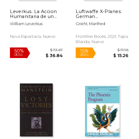
Leverkus. La Accion
Luftwaffe X-Planes:
Humanitaria de un
German
Consul Britanico
Experimental Aircraft
William Leverkus
Griehl, Manfred
Durante la Guerra Civil
of World War II (en
Española
Inglés)
Nova Espartaria, Nuevo
Frontline Books, 2021, Tapa
Blanda, Nuevo
$ 57.24
$ 64.
50%
50%
dcto.
dcto.
$ 28.62
$ 32.