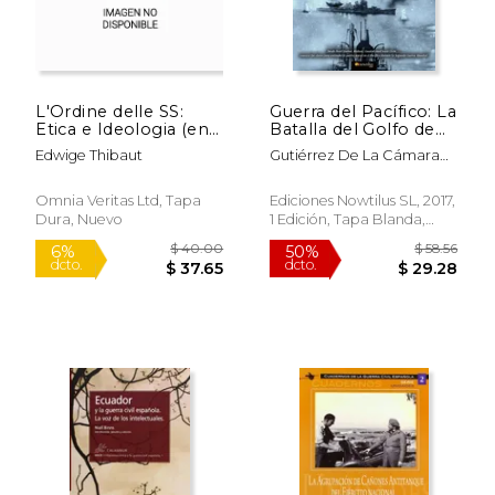
$ 18.99
$ 61.
15%
50%
dcto.
dcto.
$ 16.14
$ 30.
L'Ordine delle SS:
Guerra del Pacífico: La
Etica e Ideologia (en
Batalla del Golfo de
Italiano)
Leyte
Edwige Thibaut
Gutiérrez De La Cámara
Señán, José Manue
Omnia Veritas Ltd, Tapa
Ediciones Nowtilus SL, 2017,
Dura, Nuevo
1 Edición, Tapa Blanda,
Nuevo
Rápido