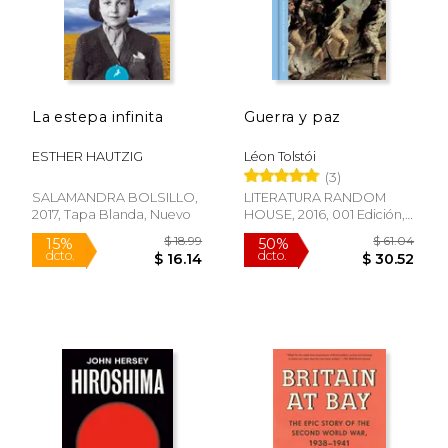
dcto.
dcto.
$ 19.24
$ 31.
La estepa infinita
Guerra y paz
ESTHER HAUTZIG
Léon Tolstói
(3)
SALAMANDRA BOLSILLO,
LITERATURA RANDOM
2017, Tapa Blanda, Nuevo
HOUSE, 2016, 001 Edición,
Tapa Dura, Nuevo