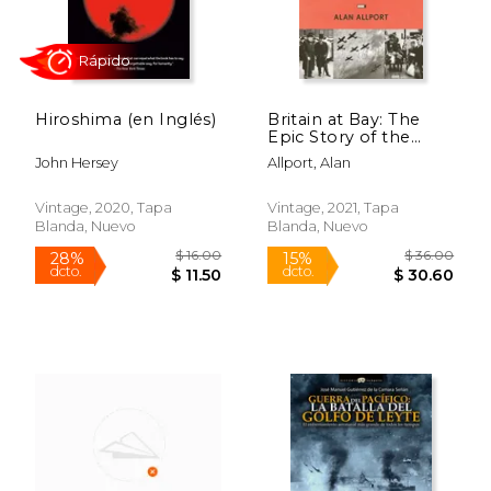
$ 57.80
$ 68.
50%
50%
dcto.
dcto.
$ 28.90
$ 34.
Hiroshima (en Inglés)
Britain at Bay: The
Epic Story of the
Second World War,
John Hersey
Allport, Alan
1938-1941 (en Inglés)
Vintage, 2020, Tapa
Vintage, 2021, Tapa
Blanda, Nuevo
Blanda, Nuevo