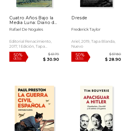
Cuatro Años Bajo la
Dresde
Rápido
Rápido
Media Luna: Diario de
la Primera Guerra
Rafael De Nogales
Frederick Taylor
Mundial en los
Frentes de Europa y
Asia
Editorial Renacimiento,
Ariel, 2019, Tapa Blanda,
2017, 1 Edición, Tapa
Nuevo
Blanda, Nuevo
$ 24.95
$ 21
15%
24%
dcto.
dcto.
$ 21.21
$ 16.