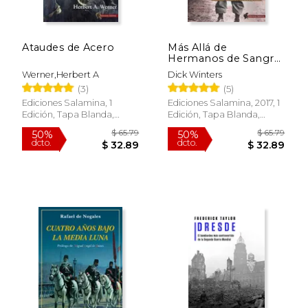
Ataudes de Acero
Más Allá de
Hermanos de Sangre:
Las Memorias de
Werner,Herbert A
Dick Winters
Guerra del Mayor Dick
(3)
(5)
Winters
Ediciones Salamina, 1
Ediciones Salamina, 2017, 1
Edición, Tapa Blanda,
Edición, Tapa Blanda,
Nuevo
Nuevo
$ 67.14
$ 50
50%
50%
dcto.
dcto.
$ 33.57
$ 25.