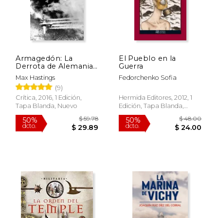
$ 17.06
$ 28.
Armagedón: La
El Pueblo en la
Derrota de Alemania
Guerra
1944-1945 (Memoria
Max Hastings
Fedorchenko Sofia
Crítica)
(9)
Crítica, 2016, 1 Edición,
Hermida Editores, 2012, 1
Tapa Blanda, Nuevo
Edición, Tapa Blanda,
Nuevo