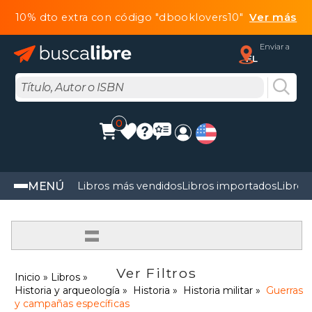
10% dto extra con código "dbooklovers10"
Ver más
Enviar a
FL
0
MENÚ
Libros más vendidos
Libros importados
Libros
=
Ver Filtros
Inicio
Libros
Historia y arqueología
Historia
Historia militar
Guerras
y campañas específicas