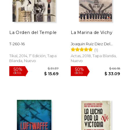
$ 59.78
$ 48.
50%
50%
dcto.
dcto.
$ 29.89
$ 24.
La Orden del Temple
La Marina de Vichy
T-260-16
Joaquin Ruiz Diez Del
Corral
(1)
Tikal, 2014, 1ª Edición, Tapa
Actas, 2018, Tapa Blanda,
Blanda, Nuevo
Nuevo