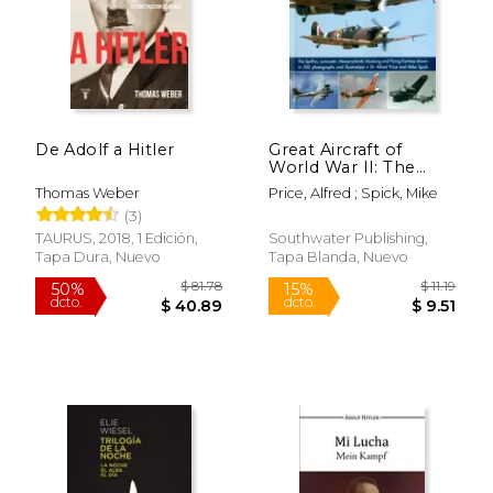
De Adolf a Hitler
Great Aircraft of
World War II: The
Spitfire, Lancaster,
Thomas Weber
Price, Alfred ; Spick, Mike
Messerschmitt,
(3)
Mustang and Flying
Fortress Shown in
TAURUS, 2018, 1 Edición,
Southwater Publishing,
500 Photographs and
Tapa Dura, Nuevo
Tapa Blanda, Nuevo
Illustrations (en
Inglés)
$ 81.78
$ 11
50%
15%
dcto.
dcto.
$ 40.89
$ 9.