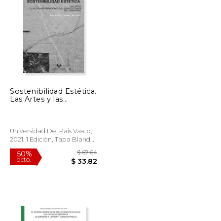
$ 58.43
$ 122.84
50%
dcto.
$ 29.21
$ 61.42
Sostenibilidad Estética.
Las Artes y las
Transformaciones del
Espacio Común del
Territorio (Ikertuz)
Universidad Del País Vasco,
2021, 1 Edición, Tapa Blanda,
Nuevo