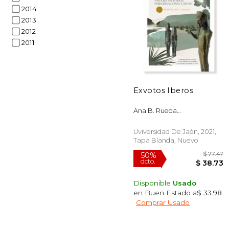
2014
2013
2012
2011
$
50%
dcto.
$ 
Exvotos Iberos
Ana B. Rueda
Gal&Aacute;N, Carmen
Herranz S&Aacute;Nchez
Uviversidad De Jaén, 2021,
Tapa Blanda, Nuevo
Disponible
Usado
en Buen Estado a
$ 33.98
.
Comprar Usado