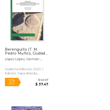
Berenguillo (T. M.
Pedro Muñoz, Ciudad
Real)Nuevos Datos
López López, Germán ;
Para el Estudio de la
Morín De Pablos, Jorge
Prehistoria Reciente
en Castilla - la Mancha
Audema Editorial, 2020, 1
Edición, Tapa Blanda,
Nuevo