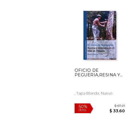
$
50%
dcto.
$ 
OFICIO DE
PEGUERIA,RESINA Y
RESINEROS EN EL
MAR DE PINARES
, Tapa Blanda, Nuevo