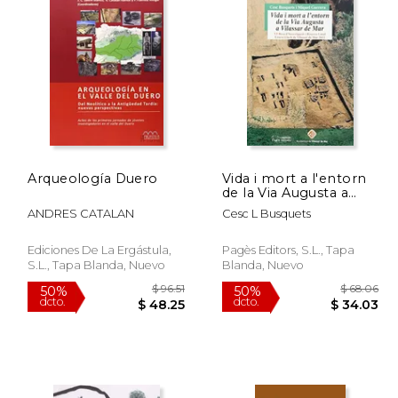
Arqueología Duero
Vida i mort a l'entorn
de la Via Augusta a
Vilassar de Mar
ANDRES CATALAN
Cesc L Busquets
(Impremta)
Ediciones De La Ergástula,
Pagès Editors, S.L., Tapa
S.L., Tapa Blanda, Nuevo
Blanda, Nuevo