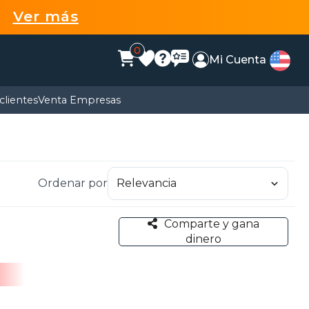
99
Ver más
0
Mi Cuenta
clientes
Venta Empresas
Ordenar por
Comparte y gana
dinero