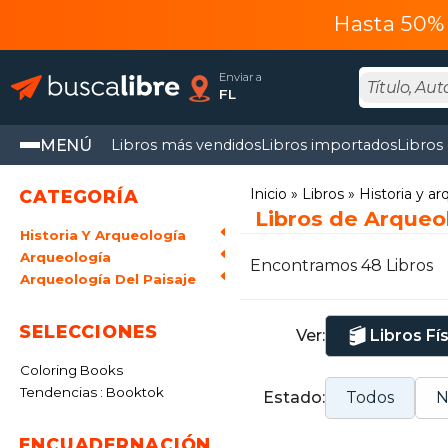
Hasta 50% 
Enviar a
FL
MENÚ
Libros más vendidos
Libros importados
Libros
Inicio
Libros
Historia y a
CATEGORÍA
Libros de Arqueol
Historia Y Arqueología
Arqueología
Encontramos 48 Libros
Arqueología Del Paisaje
SELECCIONES
Ver:
Libros Fí
Coloring Books
Tendencias : Booktok
Estado:
Todos
N
ENCUADERNACIÓN