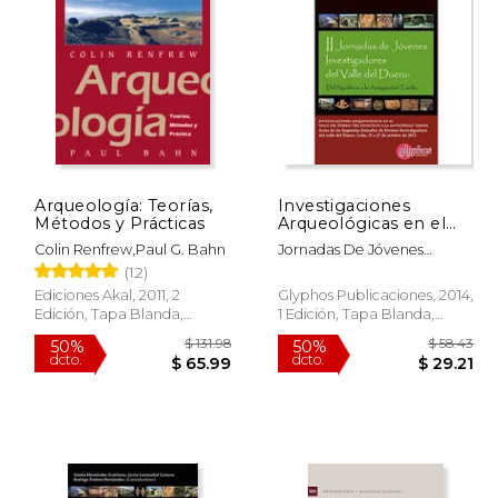
$ 69.55
$ 51.14
50%
50%
dcto.
dcto.
34.77
$ 25.57
Arqueología: Teorías,
Investigaciones
Métodos y Prácticas
Arqueológicas en el
Valle del Duero: Del
Colin Renfrew,Paul G. Bahn
Jornadas De Jóvenes
Neolítico a la
Investigadores Del Valle Del
(12)
Antigüedad Tardía:
Duero
Actas de las ii Jornadas
Ediciones Akal, 2011, 2
Glyphos Publicaciones, 2014,
de Jóvenes
Edición, Tapa Blanda,
1 Edición, Tapa Blanda,
Investigadores del. Del
Nuevo
Nuevo
25 al 27 de Octubre de
2012, León (en
Portugués, Español,
Inglés)