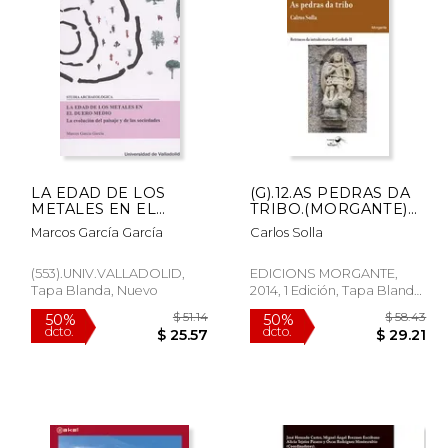
$ 37.57
$ 96.51
50%
50%
dcto.
dcto.
18.79
$ 48.25
LA EDAD DE LOS
(G).12.AS PEDRAS DA
METALES EN EL
TRIBO.(MORGANTE)
DUERO MEDIO
(en Gallego)
Marcos García García
Carlos Solla
NÂº102
(553).UNIV.VALLADOLID,
EDICIONS MORGANTE,
Tapa Blanda, Nuevo
2014, 1 Edición, Tapa Blanda,
Nuevo