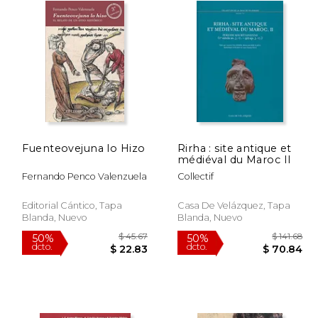
Fuenteovejuna lo Hizo
Rirha : site antique et
médiéval du Maroc II
Fernando Penco Valenzuela
Collectif
Editorial Cántico, Tapa
Casa De Velázquez, Tapa
Blanda, Nuevo
Blanda, Nuevo
 92.67
$ 45.67
50%
50%
dcto.
dcto.
55.60
$ 22.83