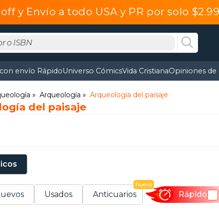
off y Envío a todo USA y PR por solo $2.
 con envío Rápido
Universo Cómics
Vida Cristiana
Opiniones de 
rqueología
Arqueología
Arqueología del paisaje
ogía del paisaje
sicos
Nuevo
uevos
Usados
Anticuarios
Rápido