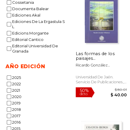
Cossetania
Documenta Balear
Ediciones Akal
50%
dcto.
$ 
Ediciones De La Ergastula S
L
Edicions Morgante
Editorial Cantico
Editorial Universidad De
Granada
Las formas de los
paisajes
mediterráneos: Ensayo
Ricardo González
AÑO EDICIÓN
sobre las formas,
Villaescusa
funciones y
epistemología
Universidad De Jaén.
2025
parcelarias: estudios
Servicio De Publicaciones.,
2022
comparativos en
Tapa Blanda, Nuevo
2021
medios ... (Colección
Martínez de Mazas.
2020
Serie Estudios)
2019
2018
2017
2016
2015