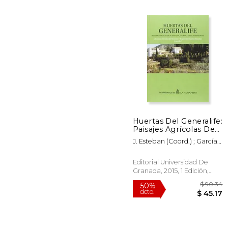
Huertas Del Generalife:
Paisajes Agrícolas De
50%
Al-andalus... En Busca
dcto.
J. Esteban (coord.) ; García
$ 
De La Autenticidad (la
Sánchez, Expiración
Biblioteca De La
(coord.) Hernández
Alhambra)
Editorial Universidad De
Bermejo
Granada, 2015, 1 Edición,
Tapa Blanda, Nuevo