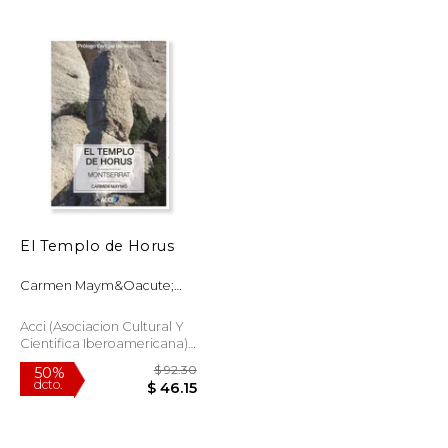
$ 34.64
$ 70.77
12%
dcto.
$ 17.32
$ 62.45
El Templo de Horus
Carmen Maym&Oacute;
Vicente
Acci (Asociacion Cultural Y
Cientifica Iberoamericana),
Tapa Blanda, Nuevo