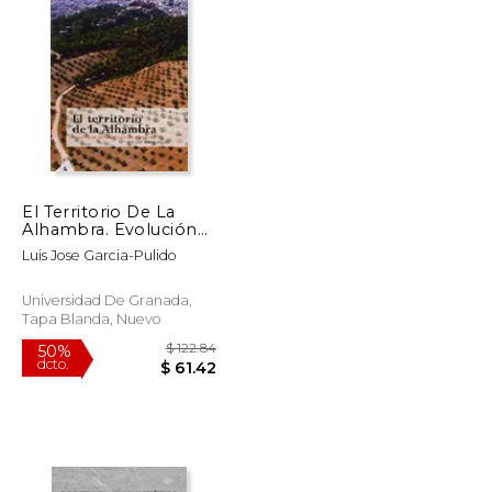
$ 68.06
$ 42.47
12%
dcto.
$ 34.03
$ 37.47
El Territorio De La
Alhambra. Evolución
De Un Paisaje Cultural
Luis Jose Garcia-Pulido
Remarcable
Universidad De Granada,
Tapa Blanda, Nuevo