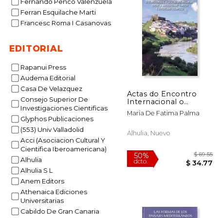
Fernando Penco Valenzuela
50%
Ferran Esquilache Marti
dcto.
$ 
Francesc Roma I Casanovas
EDITORIAL
Rapanui Press
Audema Editorial
Casa De Velazquez
Actas do Encontro
Consejo Superior De
Internacional o
Investigaciones Cientificas
Território e a Gestao
María De Fatima Palma
dos
Glyphos Publicaciones
(553) Univ Valladolid
Alhulia, Nuevo
Acci (Asociacion Cultural Y
Cientifica Iberoamericana)
Alhulia
Alhulia S L
Anem Editors
Athenaica Ediciones
Universitarias
Cabildo De Gran Canaria