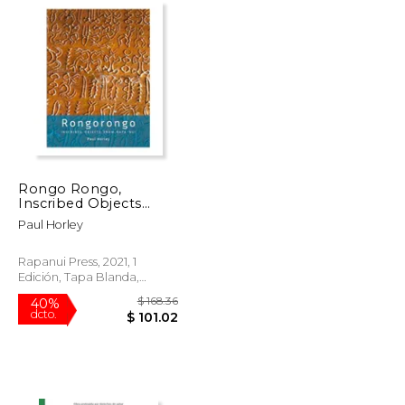
Rongo Rongo,
Inscribed Objects
from Rapa Nui (en
Paul Horley
Inglés)
Rapanui Press, 2021, 1
Edición, Tapa Blanda,
Nuevo
$ 141.68
$ 168.36
40%
dcto.
$ 70.84
$ 101.02