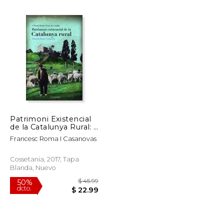
Patrimoni Existencial
de la Catalunya Rural: I
$ 44.01
$ 92.30
50%
Premi Serret Terra de
dcto.
Francesc Roma I Casanovas
$ 22.00
$ 46.15
Cruïlla: 143 (el Tinter)
(en Catalán)
Cossetania, 2017, Tapa
Blanda, Nuevo