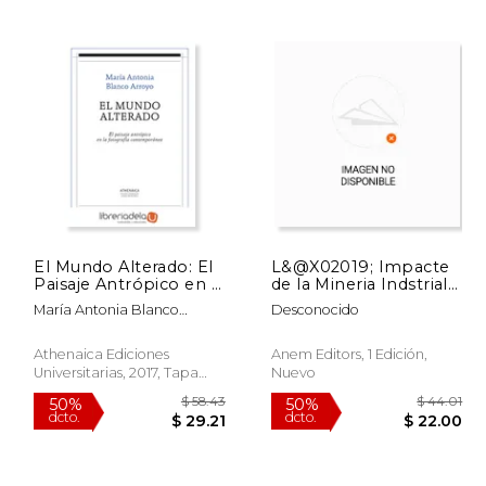
 77.47
$ 113.96
50%
50%
dcto.
dcto.
38.73
$ 56.98
El Mundo Alterado: El
L&@X02019; Impacte
Paisaje Antrópico en la
de la Mineria Indstrial a
Fotografía
la Ribagora (en
María Antonia Blanco
Desconocido
Contemporánea
Catalán)
Arroyo
Athenaica Ediciones
Anem Editors, 1 Edición,
Universitarias, 2017, Tapa
Nuevo
Blanda, Nuevo