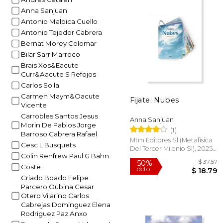
Anna Sanjuan
Antonio Malpica Cuello
Antonio Tejedor Cabrera
Bernat Morey Colomar
Bilar Sarr Marroco
Brais Xos&Eacute
Curr&Aacute S Refojos
Carlos Solla
Carmen Maym&Oacute
Fijate: Nubes
Vicente
Carrobles Santos Jesus
Anna Sanjuan
Morin De Pablos Jorge
(1)
Barroso Cabrera Rafael
Mtm Editores Sl (Metafísica
Cesc L Busquets
Del Tercer Milenio Sl), 2025, 1
Colin Renfrew Paul G Bahn
Edición, Tapa Blanda,
Nuevo
Coste
Criado Boado Felipe
Parcero Oubina Cesar
Otero Vilarino Carlos
Cabrejas Dominguez Elena
Rodriguez Paz Anxo