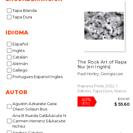
Tapa Blanda
Tapa Dura
IDIOMA
Español
Inglés
Catalán
The Rock Art of Rapa
Alemán
Nui (en Inglés)
Gallego
Paul Horley; Georgia Lee
Portugues Espanol Ingles
Rapanui Press, 2022, 1
Edición, Tapa Dura, Nuevo
AUTOR
Agustin Azkarate Garai
Olaun Solaun Bus
Ana B Rueda Gal&Aacute N
Carmen Herranz S&Aacute
$
40%
Nchez
dcto.
$ 
Andres Catalan