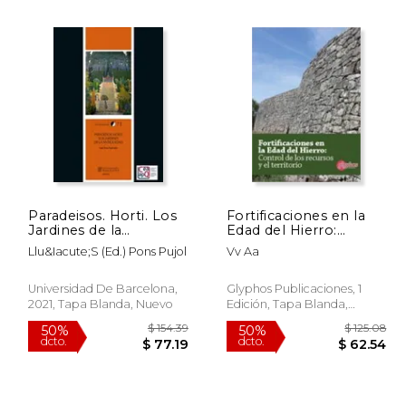
Paradeisos. Horti. Los
Fortificaciones en la
Jardines de la
Edad del Hierro:
$ 67.21
$ 58.43
50%
50%
Antigüedad
Control de los
dcto.
dcto.
Llu&Iacute;S (Ed.) Pons Pujol
Vv Aa
33.60
$ 29.21
Recursos y el
Territorio.
Universidad De Barcelona,
Glyphos Publicaciones, 1
2021, Tapa Blanda, Nuevo
Edición, Tapa Blanda,
Nuevo