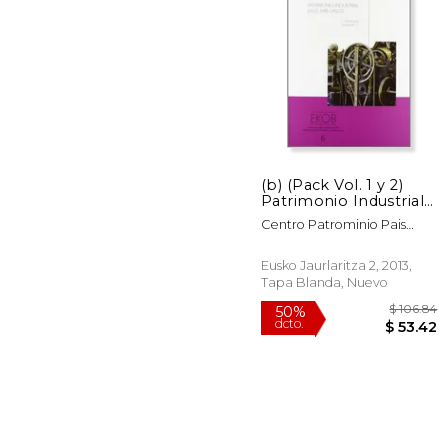
50%
dcto.
$
(b) (Pack Vol. 1 y 2)
Patrimonio Industrial
en el Pais Vasco
Centro Patrominio Pais
(Euskal Kultura Ondare
Vasco
Bil. )
Eusko Jaurlaritza 2, 2013,
Tapa Blanda, Nuevo