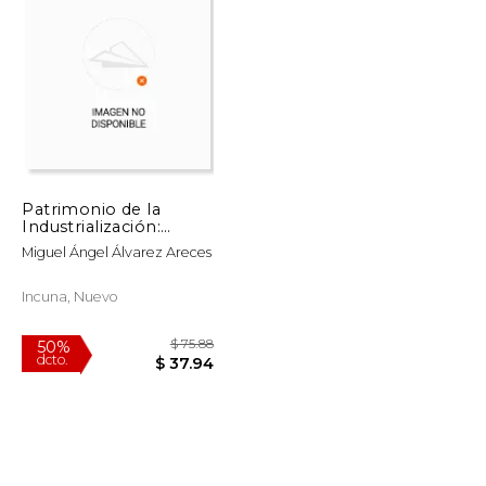
$ 65.56
$ 33.16
15%
dcto.
$ 32.78
$ 28.18
Patrimonio de la
Industrialización:
Geometría, Geografías
Miguel Ángel Álvarez Areces
y Empleos
Incuna, Nuevo