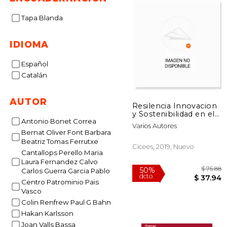
Tapa Blanda
IDIOMA
Español
Catalán
AUTOR
Resilencia Innovacion
y Sostenibilidad en el
Antonio Bonet Correa
Patrimonio ind
Varios Autores
Bernat Oliver Font Barbara
Beatriz Tomas Ferrutxe
Cicees, 2019, Nuevo
Cantallops Perello Maria
Laura Fernandez Calvo
Carlos Guerra Garcia Pablo
Centro Patrominio Pais
Vasco
Colin Renfrew Paul G Bahn
$
Hakan Karlsson
50%
dcto.
$ 
Joan Valls Bassa