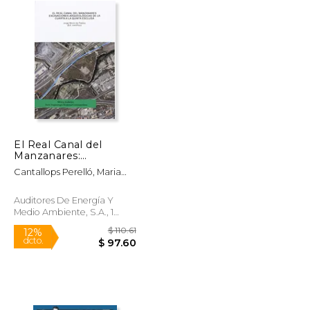
El Real Canal del
Manzanares:
excavaciones
Cantallops Perelló, Maria
arqueológicas de la
Laura ; Fernández Calvo,
Cuarta a la Quinta
Carlos ; Guerra García,
Esclusa
Auditores De Energía Y
Pablo
Medio Ambiente, S.A., 1
Edición, Tapa Blanda,
Nuevo
$ 28.00
$ 110.61
12%
dcto.
$ 26.35
$ 97.60