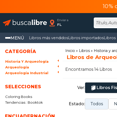
10% 
Enviar a
FL
MENÚ
Libros más vendidos
Libros importados
Libros
Inicio
Libros
Historia y a
CATEGORÍA
Libros de Arqueol
Historia Y Arqueología
Arqueología
Encontramos 14 Libros
Arqueología Industrial
SELECCIONES
Ver:
Libros Fí
Coloring Books
Tendencias : Booktok
Estado:
Todos
N
ENCUADERNACIÓN