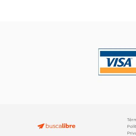
$ 
50%
dcto.
$ 
Tér
Polí
Priv