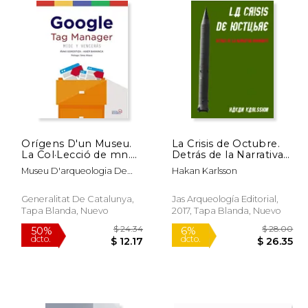
Orígens D'un Museu.
La Crisis de Octubre.
La Col·Lecció de mn.
Detrás de la Narrativa
Pere Valls: Exposició
Dominante: Trabajos
Museu D'arqueologia De
Hakan Karlsson
del 6 de Febrer al 29
Arqueológicos y
Catalunya - Casc
de Maig de 2016 (en
Antropológicos en las
Catalán)
Antiguas Bases de
Generalitat De Catalunya,
Jas Arqueología Editorial,
Misiles Nucleares
Tapa Blanda, Nuevo
2017, Tapa Blanda, Nuevo
Soviéticos en Cuba
 75.88
$ 24.34
50%
6%
dcto.
dcto.
37.94
$ 12.17