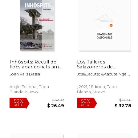
Inhòspits: Recull de
Los Talleres
llocs abandonats amb
Salazoneros de
històries increïbles
Carteia: Producciones
Joan Valls Bassa
Jos&Eacute; &Aacute;Ngel
(Inspira)
Haliéuticas de Época
Esp&Oacute;Sito
Romana en el
&Aacute;Lvarez
Corazón del Fretum
Angle Editorial, Tapa
, 2021, 1 Edición, Tapa
Gaditanum: 38 (Spal
Blanda, Nuevo
Blanda, Nuevo
Monografías
Arqueología)