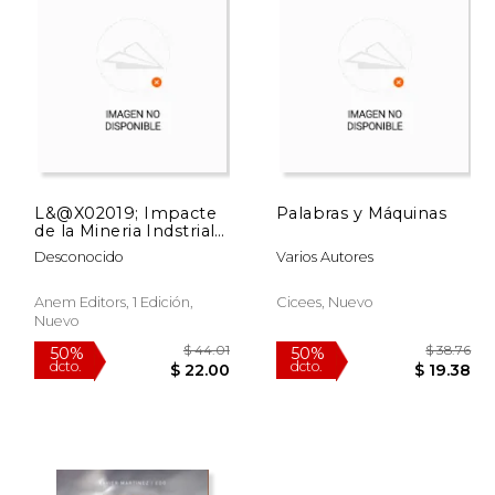
 131.98
$ 52.98
50%
50%
dcto.
dcto.
65.99
$ 26.49
L&@X02019; Impacte
Palabras y Máquinas
de la Mineria Indstrial a
la Ribagora (en
Desconocido
Varios Autores
Catalán)
Anem Editors, 1 Edición,
Cicees, Nuevo
Nuevo