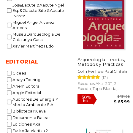
Jos&Eacute &Aacute Ngel
Esp&Oacute Sito &Aacute
Lvarez
Miguel Angel Alvarez
Areces
Museu Darqueologia De
Catalunya Casc
Xavier Martinez I Edo
Arqueología: Teorías,
EDITORIAL
Métodos y Prácticas
Colin Renfrew,Paul G. Bahn
Cicees
(12)
Anaya Touring
Ediciones Akal, 2011, 2
Anem Editors
Edición, Tapa Blanda,
Angle Editorial
Nuevo
Auditores De Energia Y
Medio Ambiente S A
Biblioteca Nueva
Documenta Balear
Ediciones Akal
Eusko Jaurlaritza 2