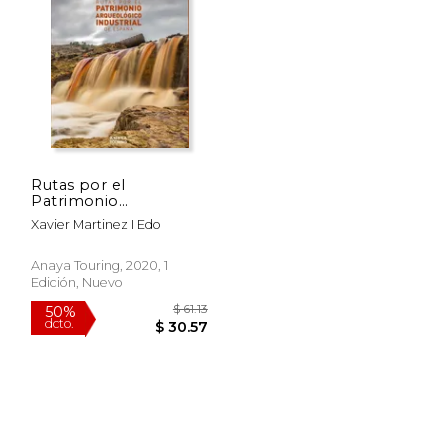
$ 15.91
$ 44.01
50%
50%
dcto.
dcto.
 7.96
$ 22.00
Rutas por el
Patrimonio
Arqueologico
Xavier Martinez I Edo
Industrial de España
(Guias Singulares)
Anaya Touring, 2020, 1
Edición, Nuevo