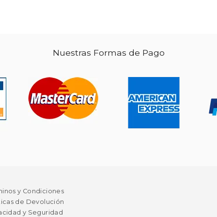
106.84
$ 61.13
50%
Nuestras Formas de Pago
dcto.
53.42
$ 30.57
minos y Condiciones
ticas de Devolución
acidad y Seguridad