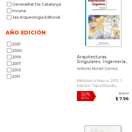
$
50%
Generalitat De Catalunya
dcto.
$ 
Incuna
Jas Arqueologia Editorial
AÑO EDICIÓN
2021
2020
Arquitecturas
2019
Singulares. Ingeniería
2017
y Arqueología
Antonio Bonet Correa
2013
Industrial
2011
Biblioteca Nueva, 2013, 1
Edición, Tapa Blanda,
Nuevo