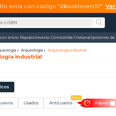
dto extra con código "dbooklovers10"
Ve
 con envío Rápido
Universo Cómics
Vida Cristiana
Opiniones de 
rqueología
Arqueología
Arqueología industrial
ogía industrial
sicos
Nuevo
uevos
Usados
Anticuarios
Rápido