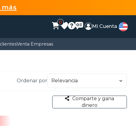
r más
0
Mi Cuenta
clientes
Venta Empresas
Ordenar por
Comparte y gana
dinero