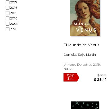
2017
2016
$
2015
50%
dcto.
$ 
2010
2008
1978
El Mundo de Venus
Demelsa Seijo Martin
Universo De Letras, 2019,
Nuevo