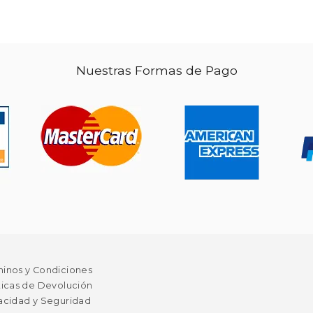
Nuestras Formas de Pago
 24.89
$ 93.97
50%
50%
dcto.
dcto.
 21.15
$ 46.98
minos y Condiciones
ticas de Devolución
acidad y Seguridad