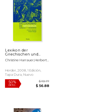
Lexikon der
Griechischen und
Römischen
Christine Harrauer,Herbert
Mythologie. Mit
Hunger
Hinweisen auf das
Fortwirken Antiker
Herder, 2008, 1 Edición,
Stoffe und Motive in
Tapa Dura, Nuevo
der Bildenden Kunst,
Literatur und Musik
des Abendlandes bis
zur Gegenwart