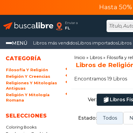
Hasta 50% 
Enviar a
FL
MENÚ
Libros más vendidos
Libros importados
Libros
Inicio
Libros
Filosofía y re
CATEGORÍA
Libros de Religió
Filosofía Y Religión
Religión Y Creencias
Encontramos 19 Libros
Religiones Y Mitologías
Antiguas
Religión Y Mitología
Ver:
Libros Fí
Romana
SELECCIONES
Estado:
Todos
N
Coloring Books