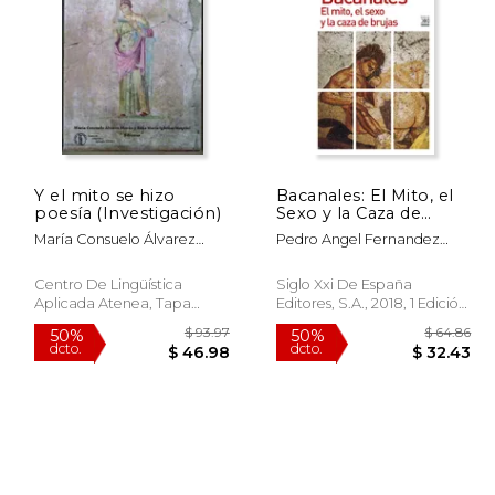
$ 56.81
$ 62.88
50%
46%
dcto.
dcto.
28.41
$ 31.44
Y el mito se hizo
Bacanales: El Mito, el
poesía (Investigación)
Sexo y la Caza de
Brujas
María Consuelo Álvarez
Pedro Angel Fernandez
Morán
Vega
Centro De Lingüística
Siglo Xxi De España
Aplicada Atenea, Tapa
Editores, S.A., 2018, 1 Edición,
Blanda, Nuevo
Tapa Blanda, Nuevo