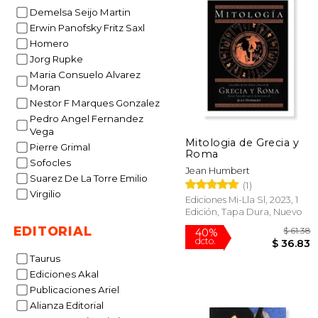
Demelsa Seijo Martin
Erwin Panofsky Fritz Saxl
Homero
Jorg Rupke
Maria Consuelo Alvarez
Moran
Nestor F Marques Gonzalez
Pedro Angel Fernandez
Vega
Mitologia de Grecia y
Pierre Grimal
Roma
Sofocles
Jean Humbert
Suarez De La Torre Emilio
(1)
Virgilio
Ediciones Mi-Lla Sl, 2023, 1
Edición, Tapa Dura, Nuevo
EDITORIAL
Taurus
Ediciones Akal
Publicaciones Ariel
Alianza Editorial