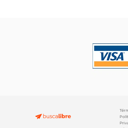
$
15%
dcto.
$
Tér
Polí
Priv