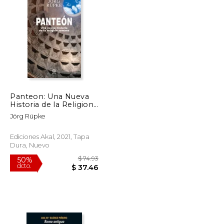
$ 46.48
$ 113.77
50%
dcto.
$ 23.24
$ 56.88
Panteon: Una Nueva
Historia de la Religion
Romana
Jörg Rüpke
Ediciones Akal, 2021, Tapa
Dura, Nuevo