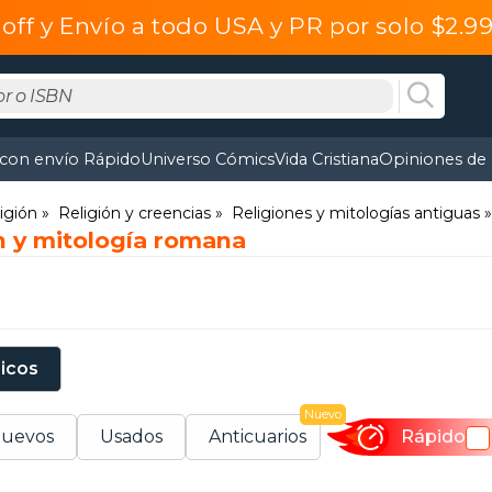
off y Envío a todo USA y PR por solo $2.
 con envío Rápido
Universo Cómics
Vida Cristiana
Opiniones de 
ligión
Religión y creencias
Religiones y mitologías antiguas
n y mitología romana
sicos
Nuevo
uevos
Usados
Anticuarios
Rápido