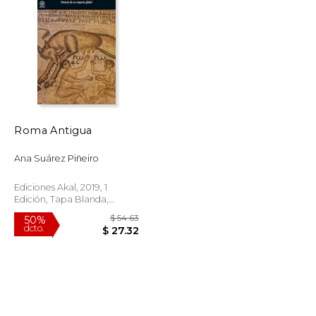
$ 42.69
$ 74.93
50%
dcto.
$ 21.34
$ 37.46
Roma Antigua
Ana Suárez Piñeiro
Ediciones Akal, 2019, 1
Edición, Tapa Blanda,
Nuevo