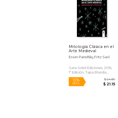
50%
dcto.
$ 
Mitología Clásica en el
Arte Medieval
Erwin Panofsky,Fritz Saxl
Sans Soleil Ediciones, 2016,
1ª Edición, Tapa Blanda,
Nuevo