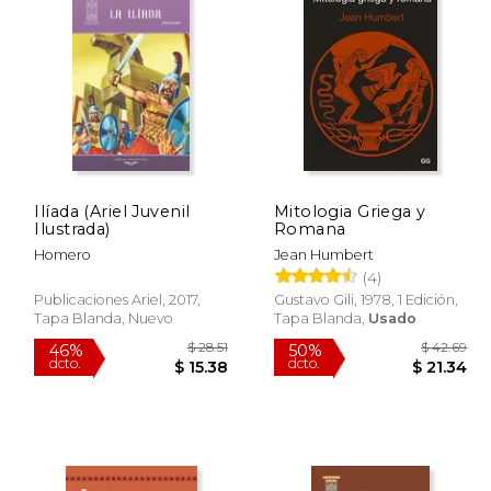
$ 61.38
$ 49.88
50%
50%
dcto.
dcto.
36.83
$ 24.94
Ilíada (Ariel Juvenil
Mitologia Griega y
Ilustrada)
Romana
Homero
Jean Humbert
(4)
Publicaciones Ariel, 2017,
Gustavo Gili, 1978, 1 Edición,
Tapa Blanda, Nuevo
Tapa Blanda,
Usado