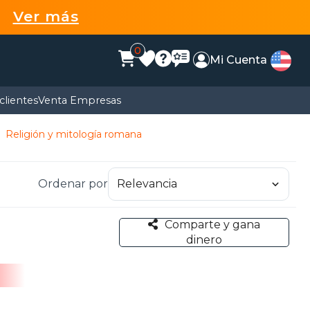
99
Ver más
0
Mi Cuenta
clientes
Venta Empresas
Religión y mitología romana
Ordenar por
Comparte y gana
dinero