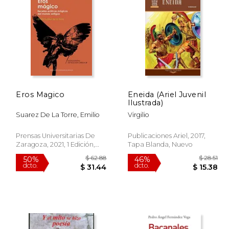
 39.92
$ 28.51
46%
50%
dcto.
dcto.
19.96
$ 15.38
Eros Magico
Eneida (Ariel Juvenil
Ilustrada)
Suarez De La Torre, Emilio
Virgilio
Prensas Universitarias De
Publicaciones Ariel, 2017,
Zaragoza, 2021, 1 Edición,
Tapa Blanda, Nuevo
Tapa Blanda, Nuevo