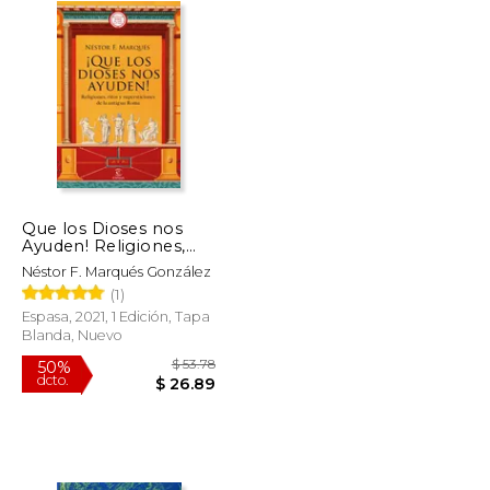
Que los Dioses nos
Ayuden! Religiones,
Ritos y Supersticiones
Néstor F. Marqués González
de la Antigua Roma
(1)
(no Ficción)
Espasa, 2021, 1 Edición, Tapa
Blanda, Nuevo
$ 55.36
$ 53.78
50%
dcto.
$ 27.68
$ 26.89