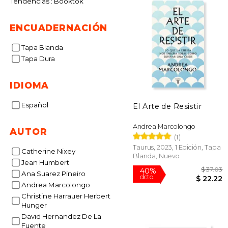
Tendencias : Booktok
ENCUADERNACIÓN
Tapa Blanda
Tapa Dura
IDIOMA
Español
El Arte de Resistir
Andrea Marcolongo
AUTOR
(1)
Taurus, 2023, 1 Edición, Tapa
Catherine Nixey
Blanda, Nuevo
Jean Humbert
Ana Suarez Pineiro
Andrea Marcolongo
Christine Harrauer Herbert
Hunger
$
40%
David Hernandez De La
dcto.
$ 
Fuente