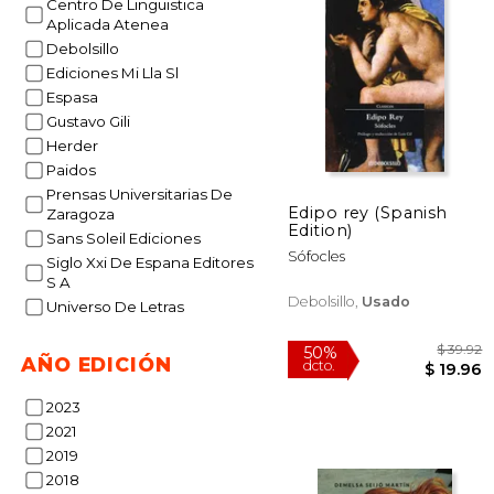
Centro De Linguistica
40%
Aplicada Atenea
dcto.
$ 
Debolsillo
Ediciones Mi Lla Sl
Espasa
Gustavo Gili
Herder
Paidos
Prensas Universitarias De
Edipo rey (Spanish
Zaragoza
Edition)
Sans Soleil Ediciones
Sófocles
Siglo Xxi De Espana Editores
S A
Debolsillo,
Usado
Universo De Letras
AÑO EDICIÓN
2023
2021
2019
2018