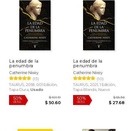
La edad de la
La edad de la
penumbra
penumbra
Catherine Nixey
Catherine Nixey
(13)
(10)
TAURUS, 2018, 001 Edición,
TAURUS, 2021, 1 Edición,
Tapa Dura,
Usado
Tapa Blanda, Nuevo
 37.03
$ 101.19
50%
50%
dcto.
dcto.
22.22
$ 50.60