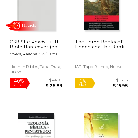
CSB She Reads Truth
The Three Books of
Bible Hardcover (en
Enoch and the Book
Inglés)
of Giants
Myers, Raechel ; Williams,
Rápido
Amanda Bible ; Csb Bibles
By Holman
Holman Bibles, Tapa Dura,
IAP, Tapa Blanda, Nuevo
Nuevo
$ 44.99
$ 16
40%
6%
dcto.
dcto.
$ 26.83
$ 15.