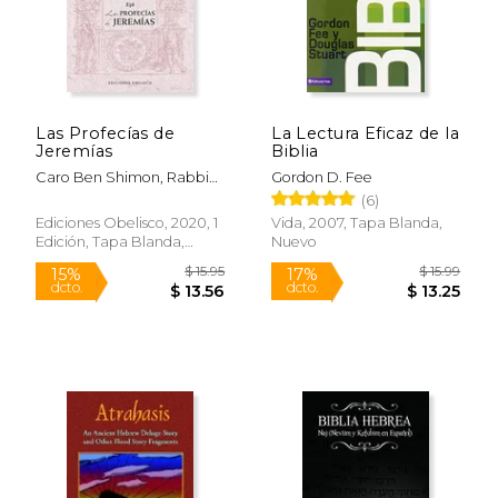
$ 21.16
$ 9.
Las Profecías de
La Lectura Eficaz de la
Jeremías
Biblia
Caro Ben Shimon, Rabbi
Gordon D. Fee
Yosef
(6)
Ediciones Obelisco, 2020, 1
Vida, 2007, Tapa Blanda,
Edición, Tapa Blanda,
Nuevo
Nuevo