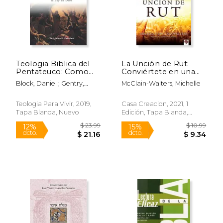
Teologia Biblica del
La Unción de Rut:
Pentateuco: Como
Conviértete en una
Predicar e Interpretar
Mujer de fe, Virtud y
Block, Daniel ; Gentry,
McClain-Walters, Michelle
la ley de Dios
Destino
Peter ; Garrett, Duane
(Estudios Bíblicos
Teologicos)
Teologia Para Vivir, 2019,
Casa Creacion, 2021, 1
Tapa Blanda, Nuevo
Edición, Tapa Blanda,
Nuevo
$ 23.99
$ 10.
12%
15%
dcto.
dcto.