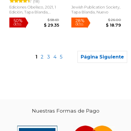
Inc
(18)
Ediciones Obelisco, 2021, 1
Jewish Publication Society,
Edición, Tapa Blanda,
Tapa Blanda, Nuevo
Nuevo
1
2
3
4
5
Página Siguiente
Nuestras Formas de Pago
$ 14.61
$ 15
12%
12%
dcto.
dcto.
$ 12.89
$ 14.