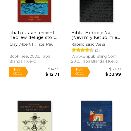
$ 15.95
$ 15
15%
17%
dcto.
dcto.
$ 13.56
$ 13.
atrahasis: an ancient
Biblia Hebrea: Naj
hebrew deluge story
(Neviim y Ketubim en
(en Inglés)
Espanol) Volumen ii
Clay, Albert T. ; Tice, Paul
Rabino Isaac Weiss
(3)
Book Tree, 2003, Tapa
Www.bnpublishing.com,
Blanda, Nuevo
2013, Tapa Blanda, Nuevo