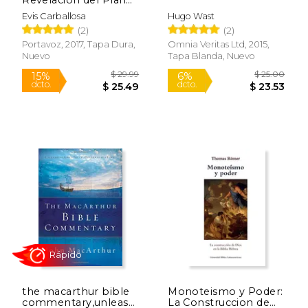
Eterno de Dios: La
Evis Carballosa
Hugo Wast
Historia de los
(2)
(2)
Orígenes
Portavoz, 2017, Tapa Dura,
Omnia Veritas Ltd, 2015,
Nuevo
Tapa Blanda, Nuevo
$ 13.95
$ 15
15%
15%
dcto.
dcto.
$ 11.86
$ 13.
the macarthur bible
Monoteismo y Poder:
commentary,unleashing
La Construccion de