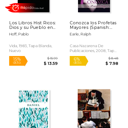
Los Libros Hist Ricos:
Conozca los Profetas
Dios y su Pueblo en
Mayores (Spanish:
el Antiguo
Meet the Major
Hoff, Pablo
Earle, Ralph
Testamento
Prophets)
Vida, 1983, Tapa Blanda,
Casa Nazarena De
Nuevo
Publicaciones, 2008, Tapa
$ 9.97
$ 69.
6%
15%
Blanda, Nuevo
dcto.
dcto.
$ 9.39
$ 59.