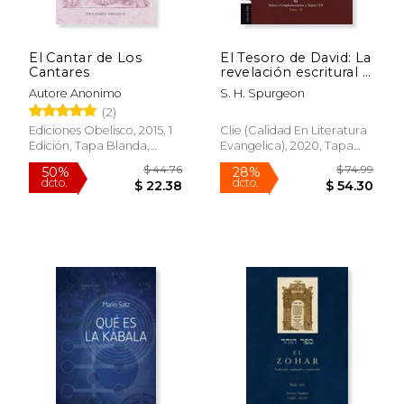
El Cantar de Los
El Tesoro de David: La
Cantares
revelación escritural a
la luz de los Salmos.
Autore Anonimo
S. H. Spurgeon
Tomo II
(2)
Ediciones Obelisco, 2015, 1
Clie (Calidad En Literatura
Edición, Tapa Blanda,
Evangelica), 2020, Tapa
Nuevo
Dura, Nuevo
$ 6.99
$ 53
15%
50%
dcto.
dcto.
$ 5.94
$ 26.