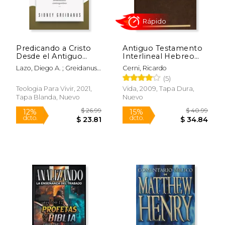
Predicando a Cristo
Antiguo Testamento
$ 9.64
$ 73.
15%
50%
Desde el Antiguo
Interlineal Hebreo
dcto.
dcto.
$ 8.20
$ 36.
Testamento
Español i:
Lazo, Diego A. ; Greidanus,
Cerni, Ricardo
Pentateuco: 1
Sidney
(5)
Teologia Para Vivir, 2021,
Vida, 2009, Tapa Dura,
Tapa Blanda, Nuevo
Nuevo
Rápido