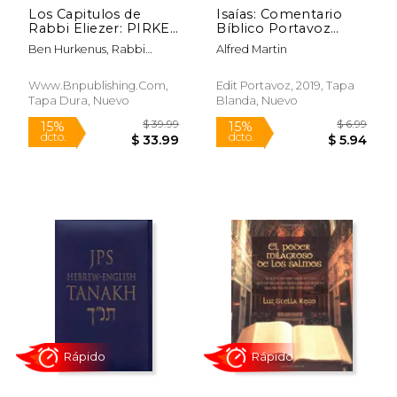
Los Capitulos de
Isaías: Comentario
$ 10.90
$ 53.
12%
50%
Rabbi Eliezer: PIRKE
Bíblico Portavoz
dcto.
dcto.
$ 9.62
$ 26.
DE RABBI ELIEZER:
(Comentario Bíblico
Ben Hurkenus, Rabbi
Alfred Martin
Comentarios a la
Portavoz
Eliezer ; Klanfer, Rabbi
Torah basados en el
Mijael
Talmud y Midrash
Www.bnpublishing.com,
Edit Portavoz, 2019, Tapa
Tapa Dura, Nuevo
Blanda, Nuevo