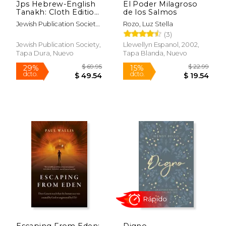
Jps Hebrew-English
El Poder Milagroso
Tanakh: Cloth Edition
de los Salmos
(en Inglés)
Jewish Publication Society
Rozo, Luz Stella
$ 24.99
$ 16
Inc
15%
16%
(3)
dcto.
dcto.
$ 21.24
$ 14.
Jewish Publication Society,
Llewellyn Espanol, 2002,
Tapa Dura, Nuevo
Tapa Blanda, Nuevo
Escaping From Eden:
Digno