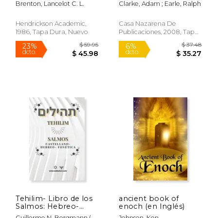
Brenton, Lancelot C. L.
Clarke, Adam ; Earle, Ralph
Hendrickson Academic,
Casa Nazarena De
1986, Tapa Dura, Nuevo
Publicaciones, 2008, Tapa
Dura, Nuevo
$ 29.99
$ 25.
15%
6%
dcto.
dcto.
$ 25.49
$ 23.
Tehilim- Libro de los
ancient book of
Salmos: Hebreo-
enoch (en Inglés)
Castellano + Fonética
Guillermo N. Bergmann (
Johnson, Ken