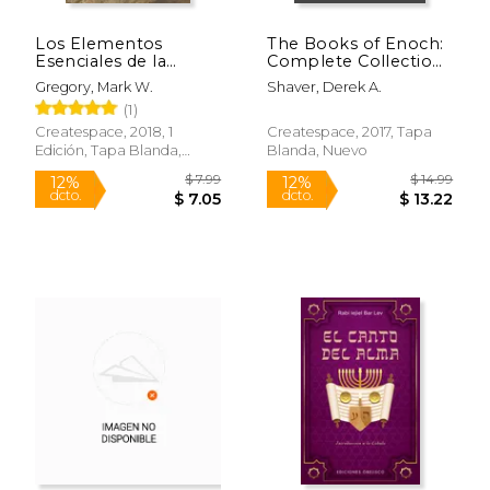
Los Elementos
The Books of Enoch:
Esenciales de la
Complete Collection:
Gramatica Hebrea
A Complete
Gregory, Mark W.
Shaver, Derek A.
Collection of Three
(1)
Translations of 1
Enoch, a Fragment of
Createspace, 2018, 1
Createspace, 2017, Tapa
the Book of Noah & 2
Edición, Tapa Blanda,
Blanda, Nuevo
Enoch: The Secrets.
Nuevo
Of Enoch, Jubilees,
and Jasher Collection)
Rápido
(en Inglés)
$ 19.99
$ 12
15%
15%
dcto.
dcto.
$ 16.99
$ 11.