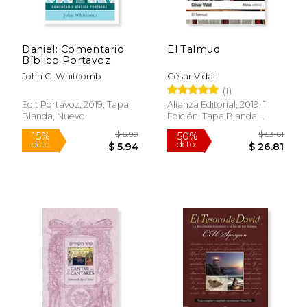
Rápido
Daniel: Comentario
El Talmud
Bíblico Portavoz
John C. Whitcomb
César Vidal
(1)
Edit Portavoz, 2019, Tapa
Alianza Editorial, 2019, 1
Blanda, Nuevo
Edición, Tapa Blanda,
Nuevo
$ 15.99
$ 8.
15%
6%
dcto.
dcto.
$ 13.59
$ 7.