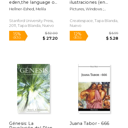
eden,the language of
ilustraciones (en
mystical experience
Galego)
Hellner-Eshed, Melila
Pictures, Windows ;
in the zohar (en
Gonzalez, Esther
Inglés)
Stanford University Press,
Createspace, Tapa Blanda,
2011, Tapa Blanda, Nuevo
Nuevo
$ 69.95
$ 22.
29%
15%
dcto.
dcto.
$ 49.54
$ 19.
Génesis: La
Juana Tabor - 666
Rápido
Revelación del Plan