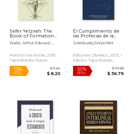
$ 14.95
$ 39.
15%
15%
dcto.
dcto.
$ 12.71
$ 33.
Sefer Yetzirah: The
El Cumplimiento de
Book of Formation
las Profecias de la
(en Inglés)
Tora
Waite, Arthur Edward ;
SokolouskySimja Meir
Joseph, Akiba Ben
Martino Fine Books, 2019,
Ediciones Obelisco, 2003, 1
Tapa Blanda, Nuevo
Edición, Tapa Blanda,
Nuevo