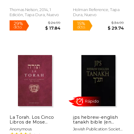
Thomas Nelson, 2014, 1
Holman Reference, Tapa
Edición, Tapa Dura, Nuevo
Dura, Nuevo
Rápido
$ 59.95
$ 37.
23%
6%
dcto.
dcto.
$ 45.98
$ 35.
La Torah. Los Cinco
jps hebrew-english
Libros de Mose
tanakh bible (en
(Cábala y Judaísmo)
Inglés)
Anonymous
Jewish Publication Society