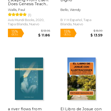
Does Genesis Teach
That the Human Race
Wallis, Paul
Bello, Wendy
was Created by god
(1)
or Engineered by
Ets? (en Inglés)
Axis Mundi Books, 2020,
B Y H Español, Tapa
Tapa Blanda, Nuevo
Blanda, Nuevo
$ 39.99
$ 6.
15%
15%
dcto.
dcto.
$ 33.99
$ 5.
Rápido
Rápido
a river flows from
El Libro de Josue con