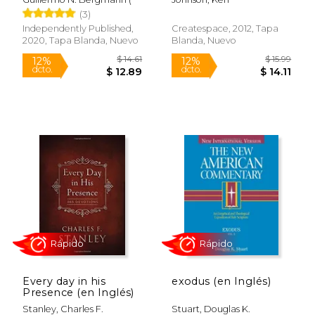
(3)
Independently Published,
Createspace, 2012, Tapa
2020, Tapa Blanda, Nuevo
Blanda, Nuevo
Rápido
$ 49.99
$ 15.
37%
12%
dcto.
dcto.
$ 31.45
$ 13.
Every day in his
exodus (en Inglés)
Presence (en Inglés)
Stanley, Charles F.
Stuart, Douglas K.