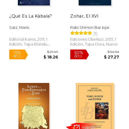
¿Qué Es La Kábala?
Zohar, El XVI
Satz, Mario
Rabi Shimon Bar Iojai
(1)
Editorial Kairos, 2011, 1
Ediciones Obelisco, 2013, 1
Edición, Tapa Blanda,
Edición, Tapa Dura, Nuevo
Nuevo
$ 44.76
$ 74.
50%
28%
dcto.
dcto.
$ 22.38
$ 54.