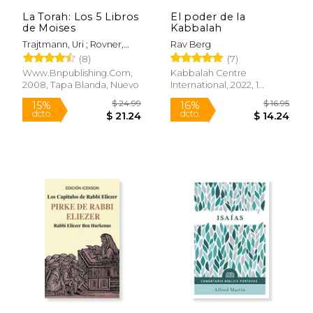
$ 7.05
$ 13.
La Torah: Los 5 Libros
El poder de la
de Moises
Kabbalah
Trajtmann, Uri ; Rovner,
Rav Berg
Yoram
(8)
(7)
Www.bnpublishing.com,
Kabbalah Centre
2008, Tapa Blanda, Nuevo
International, 2022, 1
Edición, Tapa Blanda,
Nuevo