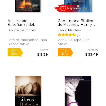
Analizando la
Comentario Biblico
Enseñanza del
de Matthew Henry:
Trabajo en los 12
Obra Completa sin
Bíblicos, Sermones
Henry, Matthew
Profetas de la Biblia
Abreviar - 13 Tomos
$ 26.99
$ 40.
12%
15%
(5)
en 1
dcto.
dcto.
$ 23.81
$ 34.
Seminit Publications, Tapa
Vida, 2013, Tapa Dura,
Blanda, Nuevo
Nuevo
Rápido