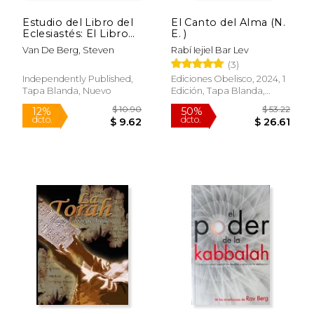
Estudio del Libro del
El Canto del Alma (N.
Eclesiastés: El Libro
E. )
Del Predicador
Van De Berg, Steven
Rabí Iejiel Bar Lev
(3)
Independently Published,
Ediciones Obelisco, 2024, 1
Tapa Blanda, Nuevo
Edición, Tapa Blanda,
Nuevo
$ 7.99
$ 14.
12%
12%
dcto.
dcto.