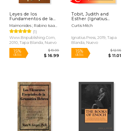
Leyes de los
Tobit, Judith and
Fundamentos de la
Esther (Ignatius
Tora
Catholic Study Bible)
Maimonides ; Rabino Isaac
Curtis Mitch
(en Inglés)
Sakkal, Isaac Sakkal ;
(1)
Rabino Isaac Sakkal
Www.bnpublishing.com,
Ignatius Press, 2019, Tapa
2010, Tapa Blanda, Nuevo
Blanda, Nuevo
$ 21.49
$ 54.
15%
50%
dcto.
dcto.
$ 18.26
$ 27.