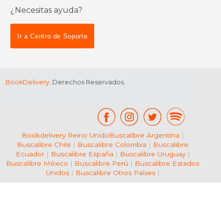
¿Necesitas ayuda?
$ 58.69
$ 26.
50%
28%
dcto.
dcto.
$ 29.35
$ 18.
Ir a Centro de Soporte
BookDelivery
. Derechos Reservados.
Bookdelivery Reino Unido
Buscalibre Argentina
|
Buscalibre Chile
|
Buscalibre Colombia
|
Buscalibre
Ecuador
|
Buscalibre España
|
Buscalibre Uruguay
|
Buscalibre México
|
Buscalibre Perú
|
Buscalibre Estados
Unidos
|
Buscalibre Otros Países
|