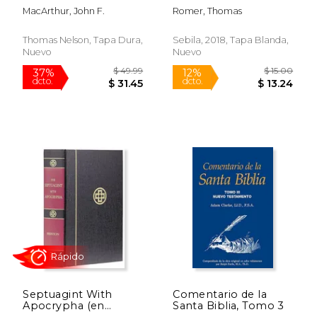
god´s truth, one
Dios en la Biblia
MacArthur, John F.
Romer, Thomas
verse at a time (en
Hebrea
Inglés)
Thomas Nelson, Tapa Dura,
Sebila, 2018, Tapa Blanda,
Nuevo
Nuevo
$ 32.00
$ 5.
15%
12%
dcto.
dcto.
$ 27.20
$ 5.
Septuagint With
Comentario de la
Apocrypha (en
Santa Biblia, Tomo 3
Inglés)