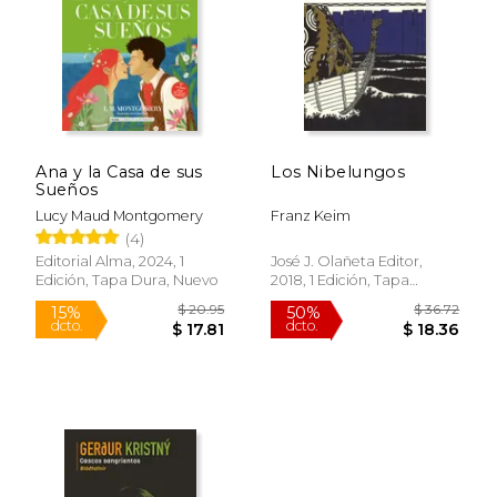
Ana y la Casa de sus
Los Nibelungos
Sueños
Lucy Maud Montgomery
Franz Keim
(4)
Editorial Alma, 2024, 1
José J. Olañeta Editor,
Edición, Tapa Dura, Nuevo
2018, 1 Edición, Tapa
Blanda, Nuevo
$ 20.95
$ 36.
15%
50%
dcto.
dcto.
$ 17.81
$ 18.