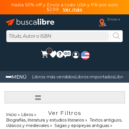
Hasta 50% off y Envío a todo USA y PR por solo
$2.99
Ver más
Enviar a
FL
0
MENÚ
Libros más vendidos
Libros importados
Libros
=
Ver Filtros
Inicio
Libros
Biografías, literatura y estudios literarios
Textos antiguos,
clásicos y medievales
Sagas y epopeyas antiguas