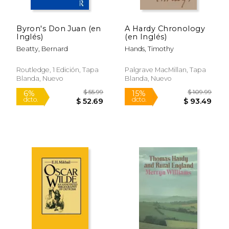
Byron's Don Juan (en
A Hardy Chronology
Inglés)
(en Inglés)
Beatty, Bernard
Hands, Timothy
Routledge, 1 Edición, Tapa
Palgrave MacMillan, Tapa
Blanda, Nuevo
Blanda, Nuevo
$ 43.69
$ 93.
6%
6%
dcto.
dcto.
$ 41.12
$ 88.