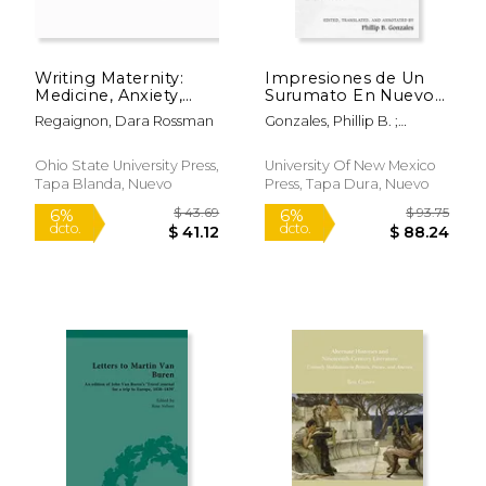
Writing Maternity:
Impresiones de Un
Medicine, Anxiety,
Surumato En Nuevo
Rhetoric, and Genre
México by Manuel
Regaignon, Dara Rossman
Gonzales, Phillip B. ;
(en Inglés)
Sariñana: A Bilingual
Gonzales, Phillip B.
Edition of the Original
1908 Picaresque
Ohio State University Press,
University Of New Mexico
Novella (en Inglés)
Tapa Blanda, Nuevo
Press, Tapa Dura, Nuevo
$ 197.80
$ 43.
15%
15%
dcto.
dcto.
$ 168.13
$ 36.