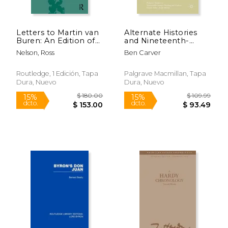
Letters to Martin van
Alternate Histories
Buren: An Edition of
and Nineteenth-
John van Buren’S
Century Literature:
Nelson, Ross
Ben Carver
‘Travel Journal for a
Untimely Meditations
Trip to Europe, 1838-
in Britain, France, and
1839’ (Routledge
America (Palgrave
Routledge, 1 Edición, Tapa
Palgrave Macmillan, Tapa
Historical Resources)
Studies in
Dura, Nuevo
Dura, Nuevo
(en Inglés)
Nineteenth-Century
Writing and Culture)
$ 109.99
$ 109.
15%
15%
dcto.
dcto.
$ 93.49
$ 93.