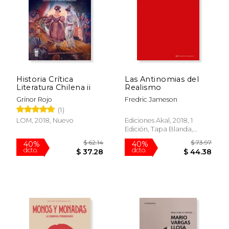
Historia Crítica
Las Antinomias del
Literatura Chilena ii
Realismo
Grínor Rojo
Fredric Jameson
(1)
LOM, 2018, Nuevo
Ediciones Akal, 2018, 1
Edición, Tapa Blanda,
Nuevo
$ 62.14
$ 73.
40%
40%
dcto.
dcto.
$ 37.28
$ 44.