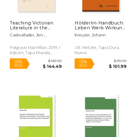
Teaching Victorian
Hölderlin-Handbuch:
Literature in the
Leben Werk Wirkung
Twenty-First Century:
(en Alemán)
Cadwallader, Jen ;
Kreuzer, Johann
A Guide to Pedagogy
Mazzeno, Laurence W.
(en Inglés)
Palgrave MacMillan, 2019, 1
J.B. Metzler, Tapa Dura,
Edición, Tapa Blanda,
Nuevo
Nuevo
$ 74.99
$ 129.
15%
15%
dcto.
dcto.
$ 63.74
$ 110.