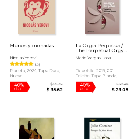
Monos y monadas
La Orgía Perpetua /
The Perpetual Orgy:
Flaubert and Madame
Nicolas Yerovi
Mario Vargas Llosa
Bovary
(3)
Planeta, 2024, Tapa Dura,
Debolsillo, 2015, 001
Nuevo
Edición, Tapa Blanda,
Nuevo