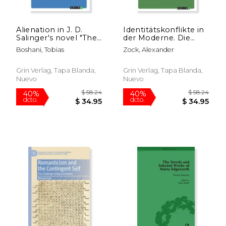
Alienation in J. D.
Identitätskonflikte in
Salinger's novel "The
der Moderne. Die
Catcher in the Rye"
Erzählung "Der Tod in
Boshani, Tobias
Zock, Alexander
(en Inglés)
Venedig" von Thomas
Mann: Eine
kulturkritische
Grin Verlag, Tapa Blanda,
Grin Verlag, Tapa Blanda,
Perspektive (en
Nuevo
Nuevo
Alemán)
$ 106.69
$ 54.
40%
40%
dcto.
dcto.
$ 64.01
$ 32.