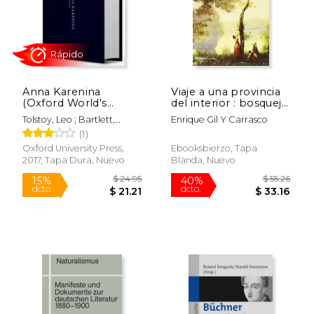
$ 19.59
$ 66
15%
40%
dcto.
dcto.
$ 16.65
$ 39.
Anna Karenina
Viaje a una provincia
(Oxford World's
del interior : bosquejo
Classics Hardback
de un viaje romántico
Tolstoy, Leo ; Bartlett,
Enrique Gil Y Carrasco
Collection) (en Inglés)
por El Bierzo y León,
Rosamund
(1)
1843
Oxford University Press,
Ebooksbierzo, Tapa
2017, Tapa Dura, Nuevo
Blanda, Nuevo
Rápido