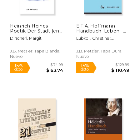
Heinrich Heines
E.T.A. Hoffmann-
Poetik Der Stadt (en
Handbuch: Leben -
Alemán)
Werk - Wirkung (en
Dirscherl, Margit
Lubkoll, Christine ;
Alemán)
Neumeyer, Harald
J.B. Metzler, Tapa Blanda,
J.B. Metzler, Tapa Dura,
Nuevo
Nuevo
$ 139.00
$ 24.
15%
15%
dcto.
dcto.
$ 118.15
$ 21.