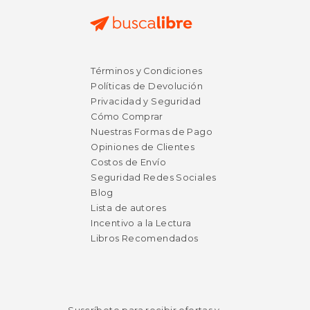
$ 29.99
$ 54.
15%
15%
Términos y Condiciones
dcto.
dcto.
$ 25.49
$ 46.
Políticas de Devolución
Privacidad y Seguridad
Cómo Comprar
Nuestras Formas de Pago
Opiniones de Clientes
Costos de Envío
Seguridad Redes Sociales
Blog
Lista de autores
Incentivo a la Lectura
Libros Recomendados