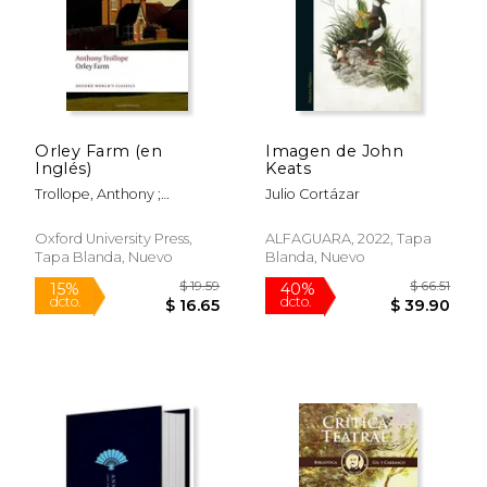
$ 59.37
$ 38.
40%
40%
dcto.
dcto.
$ 35.62
$ 23.
Orley Farm (en
Imagen de John
Inglés)
Keats
Trollope, Anthony ;
Julio Cortázar
O'Gorman, Francis
Oxford University Press,
ALFAGUARA, 2022, Tapa
Tapa Blanda, Nuevo
Blanda, Nuevo