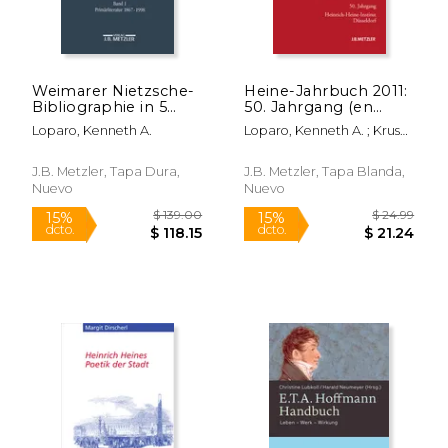
Weimarer Nietzsche-
Heine-Jahrbuch 2011:
Bibliographie in 5
50. Jahrgang (en
Bänden: Band 1:
Alemán)
Loparo, Kenneth A.
Loparo, Kenneth A. ; Kruse,
Primärliteratur 1867-
Joseph A. ; Brenner-
1998 (en Alemán)
Wilczek, Sabine
J.B. Metzler, Tapa Dura,
J.B. Metzler, Tapa Blanda,
Nuevo
Nuevo
$ 39.99
$ 39.
15%
15%
dcto.
dcto.
$ 33.99
$ 33.