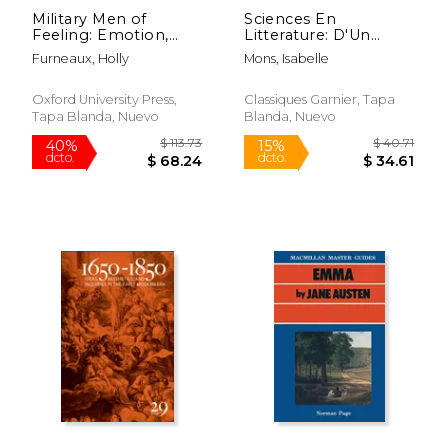
Military Men of
Sciences En
Feeling: Emotion,
Litterature: D'Un
Touch, and
Savoir-Faire
Furneaux, Holly
Mons, Isabelle
Masculinity in the
Ambitieux a la
Crimean War (en
Deshumanisation de
Inglés)
la Creature (en
Oxford University Press,
Classiques Garnier, Tapa
Francés)
Tapa Blanda, Nuevo
Blanda, Nuevo
$ 217.00
$ 179.
6%
15%
dcto.
dcto.
$ 204.24
$ 152.