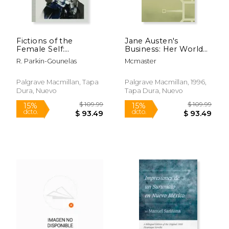
Fictions of the
Jane Austen's
Female Self:
Business: Her World
Charlotte Bronte,
and her Profession
R. Parkin-Gounelas
Mcmaster
Olive Schreiner,
(en Inglés)
Katherine Mansfield
Palgrave Macmillan, Tapa
Palgrave Macmillan, 1996,
Dura, Nuevo
Tapa Dura, Nuevo
$ 113.73
$ 40.
40%
15%
dcto.
dcto.
$ 68.24
$ 34.