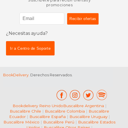
Suscríbete para recibir ofertas y
promociones
¿Necesitas ayuda?
$ 59.99
$ 54.
15%
15%
dcto.
dcto.
$ 50.99
$ 46.
Ir a Centro de Soporte
BookDelivery
. Derechos Reservados.
Bookdelivery Reino Unido
Buscalibre Argentina
|
Buscalibre Chile
|
Buscalibre Colombia
|
Buscalibre
Ecuador
|
Buscalibre España
|
Buscalibre Uruguay
|
Buscalibre México
|
Buscalibre Perú
|
Buscalibre Estados
Unidos
|
Buscalibre Otros Países
|