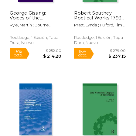
$ 58.24
$ 58.
40%
40%
dcto.
dcto.
$ 34.95
$ 34.
George Gissing:
Robert Southey:
Voices of the
Poetical Works 1793-
Unclassed (en Inglés)
1810 Vol 1 (en Inglés)
Ryle, Martin ; Bourne
Pratt, Lynda ; Fulford, Tim ;
Taylor, Jenny
Roberts, Daniel
Routledge, 1 Edición, Tapa
Routledge, 1 Edición, Tapa
Dura, Nuevo
Dura, Nuevo