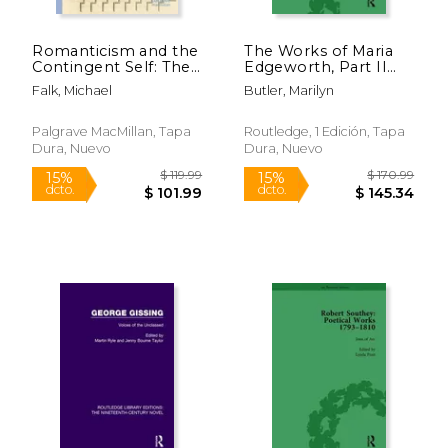
Romanticism and the
The Works of Maria
Contingent Self: The
Edgeworth, Part II
Challenge of
Vol 11 (en Inglés)
Falk, Michael
Butler, Marilyn
Representation (en
Inglés)
Palgrave MacMillan, Tapa
Routledge, 1 Edición, Tapa
Dura, Nuevo
Dura, Nuevo