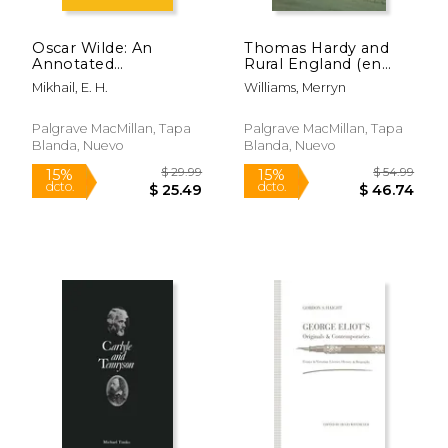
Oscar Wilde: An
Thomas Hardy and
Annotated
Rural England (en
Bibliography of
Inglés)
Mikhail, E. H.
Williams, Merryn
Criticism (en Inglés)
Palgrave MacMillan, Tapa
Palgrave MacMillan, Tapa
Blanda, Nuevo
Blanda, Nuevo