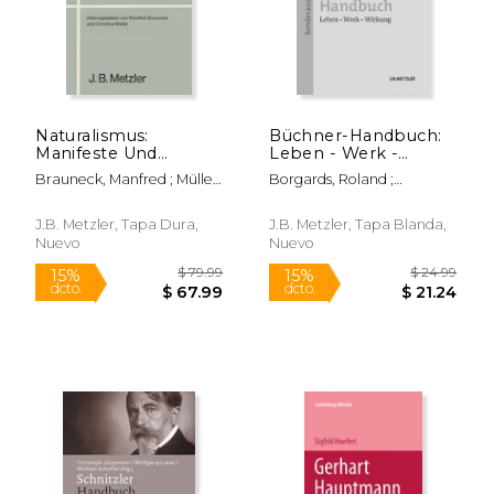
$ 24.95
$ 55.
15%
40%
dcto.
dcto.
$ 21.21
$ 33.
Naturalismus:
Büchner-Handbuch:
Manifeste Und
Leben - Werk -
Dokumente Zur
Wirkung (en Alemán)
Brauneck, Manfred ; Müller,
Borgards, Roland ;
Deutschen Literatur
Christine
Neumeyer, Harald
1880-1900 (en
Alemán)
J.B. Metzler, Tapa Dura,
J.B. Metzler, Tapa Blanda,
Nuevo
Nuevo