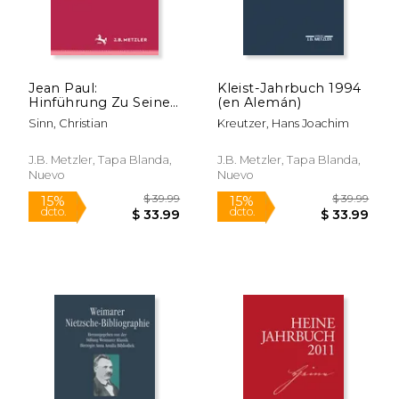
Jean Paul:
Kleist-Jahrbuch 1994
Hinführung Zu Seiner
(en Alemán)
Semiologie Der
Sinn, Christian
Kreutzer, Hans Joachim
Wissenschaft (en
Alemán)
J.B. Metzler, Tapa Blanda,
J.B. Metzler, Tapa Blanda,
Nuevo
Nuevo
$ 74.99
$ 29.
15%
15%
dcto.
dcto.
$ 63.74
$ 25.