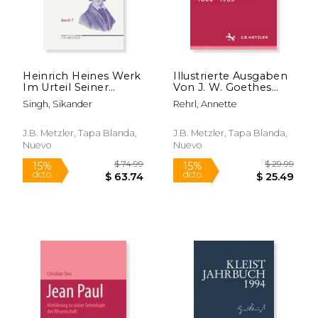
Heinrich Heines Werk
Illustrierte Ausgaben
Im Urteil Seiner
Von J. W. Goethes
Zeitgenossen:
Lyrik 1800 - 1933:
Singh, Sikander
Rehrl, Annette
Rezensionen Und
M&p Schriftenreihe
$ 129.99
$ 19
15%
15%
Notizen Zu Heines
(en Alemán)
dcto.
dcto.
$ 110.49
$ 16.
Werken Aus Den
J.B. Metzler, Tapa Blanda,
J.B. Metzler, Tapa Blanda,
Jahren November
Nuevo
Nuevo
1841 Bis Dezember
1843 (en Alemán)