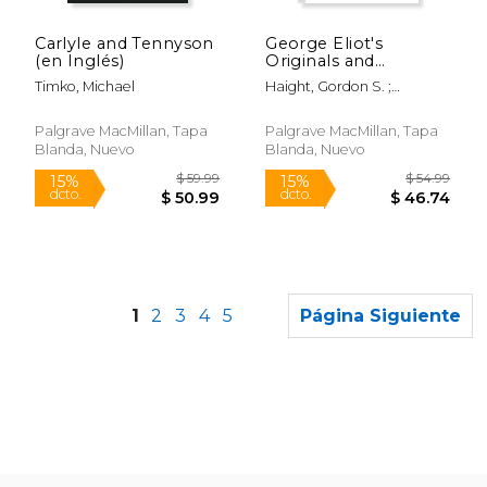
$ 180.00
$ 109.
15%
15%
dcto.
dcto.
$ 153.00
$ 93.
Carlyle and Tennyson
George Eliot's
(en Inglés)
Originals and
Contemporaries:
Timko, Michael
Haight, Gordon S. ;
Essays in Victorian
Witemeyer, Hugh
Literary History and
Biography (en Inglés)
Palgrave MacMillan, Tapa
Palgrave MacMillan, Tapa
Blanda, Nuevo
Blanda, Nuevo
1
2
3
4
5
Página Siguiente