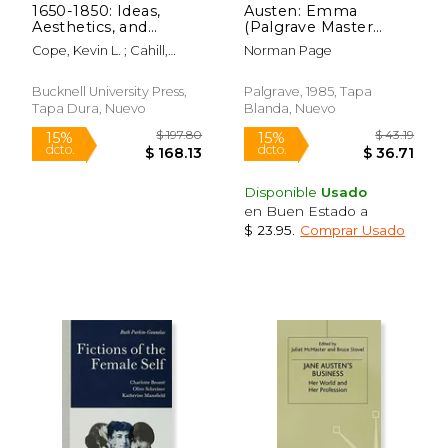
1650-1850: Ideas,
Austen: Emma
Aesthetics, and
(Palgrave Master
Inquiries in the Early
Guides) (en Inglés)
Cope, Kevin L. ; Cahill,
Norman Page
Modern Era (Volume
Samara Anne ; Kennedy,
29) Volume 29 (en
Deborah
Inglés)
Bucknell University Press,
Palgrave, 1985, Tapa
Tapa Dura, Nuevo
Blanda, Nuevo
$ 71.39
$ 54.
6%
6%
dcto.
dcto.
$ 67.19
$ 51.
Disponible
Usado
en Buen Estado a
$ 23.95
.
Comprar Usado