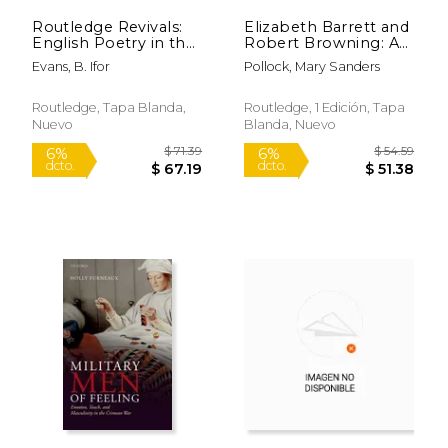
Routledge Revivals:
Elizabeth Barrett and
English Poetry in the
Robert Browning: A
Later Nineteenth
Creative Partnership
Evans, B. Ifor
Pollock, Mary Sanders
Century (1933) (en
(en Inglés)
$ 252.00
$ 279.
15%
15%
Inglés)
dcto.
dcto.
$ 214.20
$ 237.
Routledge, Tapa Blanda,
Routledge, 1 Edición, Tapa
Nuevo
Blanda, Nuevo