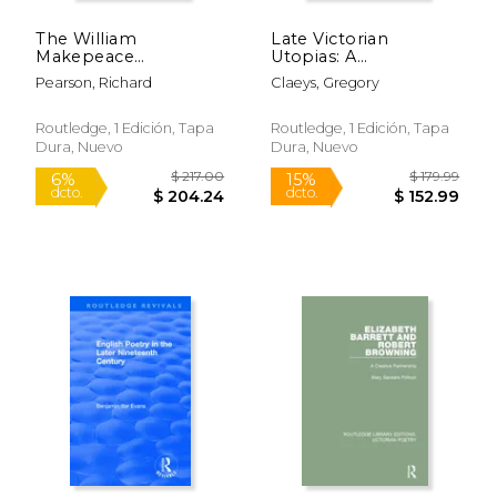
The William
Late Victorian
$ 119.99
$ 170.
15%
15%
Makepeace
Utopias: A
dcto.
dcto.
$ 101.99
$ 145.
Thackeray Library:
Prospectus, Volume 1
Pearson, Richard
Claeys, Gregory
Volume I - Early
(en Inglés)
Fiction and
Journalism (en
Routledge, 1 Edición, Tapa
Routledge, 1 Edición, Tapa
Inglés)
Dura, Nuevo
Dura, Nuevo