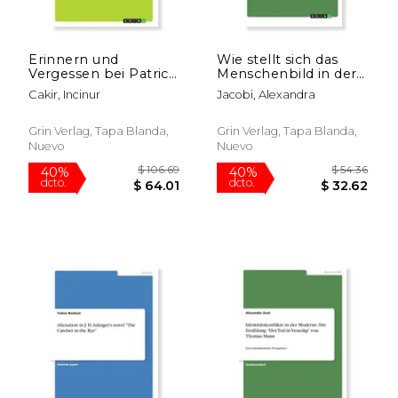
Erinnern und
Wie stellt sich das
Vergessen bei Patrick
Menschenbild in der
Modianos. Die
kommunistischen
Cakir, Incinur
Jacobi, Alexandra
Romane "Dora
Revolution in Bertolt
Bruder" und "Pour
Brechts Die
que tu ne perdes pas
Maßnahme von 1931
Grin Verlag, Tapa Blanda,
Grin Verlag, Tapa Blanda,
dans le quartier" (en
und vergleichend
Nuevo
Nuevo
Alemán)
dazu in Heiner
Müllers Ma (en
Alemán)
$ 169.99
$ 119
15%
15%
dcto.
dcto.
$ 144.49
$ 101.