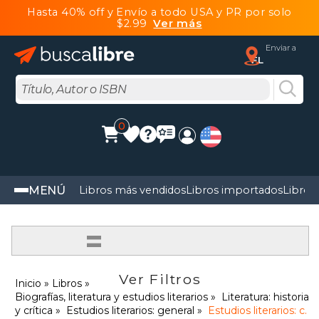
Hasta 40% off y Envío a todo USA y PR por solo
$2.99
Ver más
Enviar a
FL
0
MENÚ
Libros más vendidos
Libros importados
Libros
=
Ver Filtros
Inicio
Libros
Biografías, literatura y estudios literarios
Literatura: historia
y crítica
Estudios literarios: general
Estudios literarios: c.