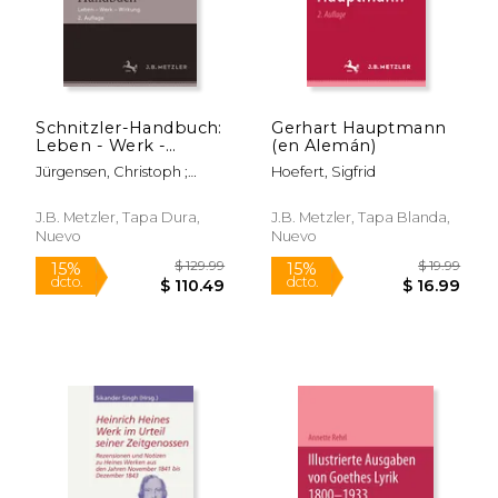
Schnitzler-Handbuch:
Gerhart Hauptmann
$ 79.99
$ 24.
15%
15%
Leben - Werk -
(en Alemán)
dcto.
dcto.
$ 67.99
$ 21.
Wirkung (en Alemán)
Jürgensen, Christoph ;
Hoefert, Sigfrid
Lukas, Wolfgang ; Scheffel,
Michael
J.B. Metzler, Tapa Dura,
J.B. Metzler, Tapa Blanda,
Nuevo
Nuevo