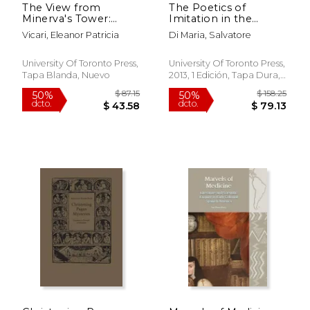
The View from
The Poetics of
Minerva's Tower:
Imitation in the
Learning and
Italian Theatre of the
Vicari, Eleanor Patricia
Di Maria, Salvatore
Imagination of the
Renaissance (en
Anatomy of
Inglés)
Melancholy (en
University Of Toronto Press,
University Of Toronto Press,
Inglés)
Tapa Blanda, Nuevo
2013, 1 Edición, Tapa Dura,
Nuevo
$ 258.17
$ 462.
50%
50%
dcto.
dcto.
$ 129.08
$ 231.