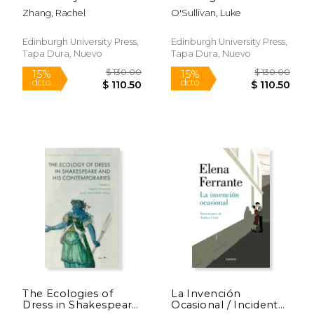
Literature of the
Thinking Relationally
Zhang, Rachel
O'Sullivan, Luke
English Civil Wars (en
with Seneca and
Inglés)
Plutarch (en Inglés)
Edinburgh University Press,
Edinburgh University Press,
Tapa Dura, Nuevo
Tapa Dura, Nuevo
$ 110.00
$ 25.
6%
12%
dcto.
dcto.
$ 103.53
$ 22.
The Ecologies of
La Invención
Dress in Shakespeare
Ocasional / Incidental