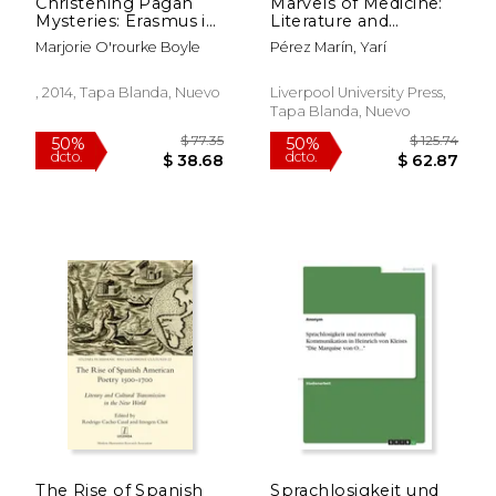
Christening Pagan
Marvels of Medicine:
Mysteries: Erasmus in
Literature and
Pursuit of Wisdom
Scientific Enquiry in
Marjorie O'rourke Boyle
Pérez Marín, Yarí
(Heritage) (en Inglés)
Early Colonial
Spanish America (en
Inglés)
, 2014, Tapa Blanda, Nuevo
Liverpool University Press,
Tapa Blanda, Nuevo
$ 94.51
$ 111
50%
50%
dcto.
dcto.
$ 47.25
$ 55.
The Rise of Spanish
Sprachlosigkeit und