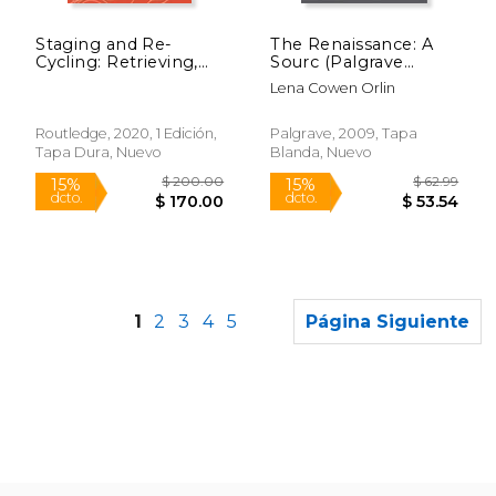
Staging and Re-
The Renaissance: A
Cycling: Retrieving,
Sourc (Palgrave
Reflecting and Re-
Sourcs) (en Inglés)
Lena Cowen Orlin
Framing the Archive
(Routledge Advances
in Theatre &
Routledge, 2020, 1 Edición,
Palgrave, 2009, Tapa
Performance Studies)
Tapa Dura, Nuevo
Blanda, Nuevo
(en Inglés)
1
2
3
4
5
Página Siguiente
$ 130.00
$ 130.
15%
15%
dcto.
dcto.
$ 110.50
$ 110.