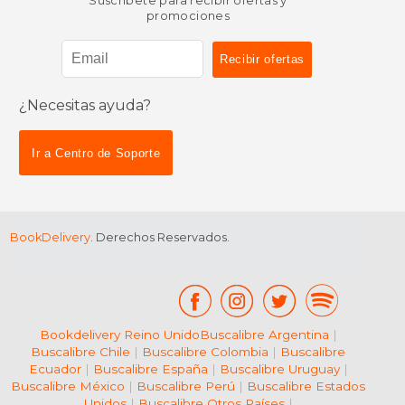
Suscríbete para recibir ofertas y
promociones
¿Necesitas ayuda?
$ 200.00
$ 62.
15%
15%
dcto.
dcto.
$ 170.00
$ 53.
Ir a Centro de Soporte
BookDelivery
. Derechos Reservados.
Bookdelivery Reino Unido
Buscalibre Argentina
|
Buscalibre Chile
|
Buscalibre Colombia
|
Buscalibre
Ecuador
|
Buscalibre España
|
Buscalibre Uruguay
|
Buscalibre México
|
Buscalibre Perú
|
Buscalibre Estados
Unidos
|
Buscalibre Otros Países
|