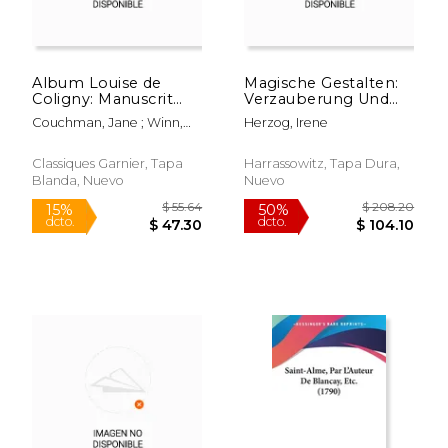
Album Louise de
Magische Gestalten:
Coligny: Manuscrit
Verzauberung Und
129 a 23 de la
Lenkung in Tassos
Couchman, Jane ; Winn,
Herzog, Irene
Koninklijke
Gerusalemme
Colette H.
Bibliotheek, La Haye
Liberata (en Alemán)
(Pays-Bas) (en
Classiques Garnier, Tapa
Harrassowitz, Tapa Dura,
Francés)
Blanda, Nuevo
Nuevo
$ 77.36
$ 142.
15%
15%
dcto.
dcto.
$ 65.75
$ 121.