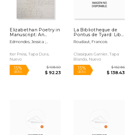
Elizabethan Poetry in
La Bibliotheque de
Manuscript: An
Pontus de Tyard: Libri
Edition of British
Qui Quidem Extant
Edmondes, Jessica ;
Roudaut, Francois
Library Harley MS
(en Francés)
Coningsby, Humfrey
7392(2) Volume 41
(en Inglés)
Iter Press, Tapa Dura,
Classiques Garnier, Tapa
Nuevo
Blanda, Nuevo
$ 77.34
$ 101.
15%
15%
dcto.
dcto.
$ 65.74
$ 86.