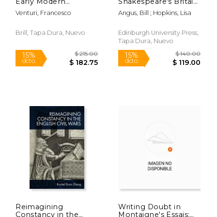
Early Modern
Shakespeare's Britain
European Literature,
(en Inglés)
Venturi, Francesco
Angus, Bill ; Hopkins, Lisa
1400-1700 (en Inglés)
Brill, Tapa Dura, Nuevo
Edinburgh University Press,
Tapa Dura, Nuevo
$ 77.35
$ 125.
50%
50%
dcto.
dcto.
$ 38.68
$ 62.
Reimagining
Writing Doubt in
Constancy in the
Montaigne's Essais: