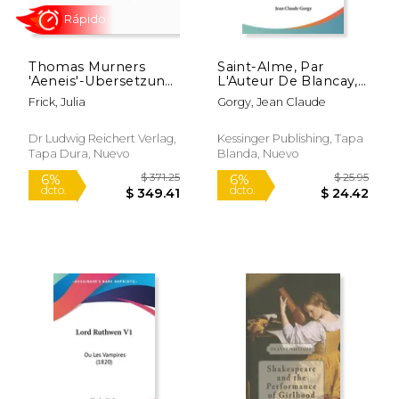
Thomas Murners
Saint-Alme, Par
'Aeneis'-Ubersetzung
L'Auteur De Blancay,
(1515): Lateinisch-
Etc. (1790) (en
Frick, Julia
Gorgy, Jean Claude
Deutsche Edition Und
Francés)
Untersuchungen (en
Alemán)
Dr Ludwig Reichert Verlag,
Kessinger Publishing, Tapa
Tapa Dura, Nuevo
Blanda, Nuevo
$ 55.64
$ 208.
15%
50%
dcto.
dcto.
$ 47.30
$ 104.