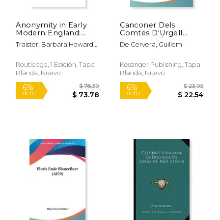
Anonymity in Early
Canconer Dels
Modern England:
Comtes D'Urgell
'What's in a Name?'
(1906) (en Árabe)
Traister, Barbara Howard ;
De Cervera, Guillem
(en Inglés)
Starner, Janet Wright
Routledge, 1 Edición, Tapa
Kessinger Publishing, Tapa
Blanda, Nuevo
Blanda, Nuevo