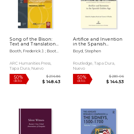
$ 258.72
$ 78.
50%
6%
dcto.
dcto.
$ 129.36
$ 73.
Song of the Bison:
Artifice and Invention
Text and Translation
in the Spanish
of Nicolaus
Golden Age (en
Booth, Frederick J. ; Booth,
Boyd, Stephen
Hussovianus's
Inglés)
Frederick J.
Carmen de Statura,
Feritate, AC
ARC Humanities Press,
Routledge, Tapa Dura,
Venatione Bisontis
Tapa Dura, Nuevo
Nuevo
(en Latin)