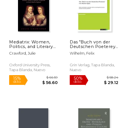
Mediatrix: Women,
Das "Buch von der
Politics, and Literary
Deutschen Poeterey"
Production in Early
von Martin Opitz:
Crawford, Julie
Wilhelm, Felix
Modern England (en
Haben sich Dichter
Inglés)
und Opitz selbst an
das Regelwerk für die
Oxford University Press,
Grin Verlag, Tapa Blanda,
deutsche Literatur
Tapa Blanda, Nuevo
Nuevo
gehalten? (en
Alemán)