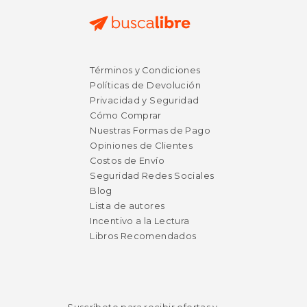
$ 140.00
$ 51.
15%
50%
dcto.
dcto.
$ 119.00
$ 25.
Términos y Condiciones
Políticas de Devolución
Privacidad y Seguridad
Cómo Comprar
Nuestras Formas de Pago
Opiniones de Clientes
Costos de Envío
Seguridad Redes Sociales
Blog
Lista de autores
Incentivo a la Lectura
Libros Recomendados