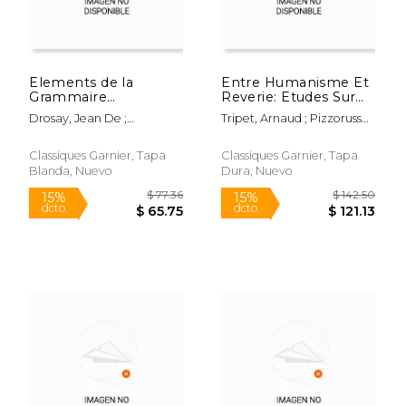
Elements de la
Entre Humanisme Et
Grammaire
Reverie: Etudes Sur
Quadrilingue (1544-
Les Litteratures
Drosay, Jean De ;
Tripet, Arnaud ; Pizzorusso,
1554) (en Francés)
Francaise Et Italienne
Jacquetin-Gaudet, Alberte
Arnaldo ; Stauble, Antonio
de la Renaissance Au
Romantisme (en
Classiques Garnier, Tapa
Classiques Garnier, Tapa
Francés)
Blanda, Nuevo
Dura, Nuevo
$ 108.50
$ 162.
15%
15%
dcto.
dcto.
$ 92.23
$ 138.