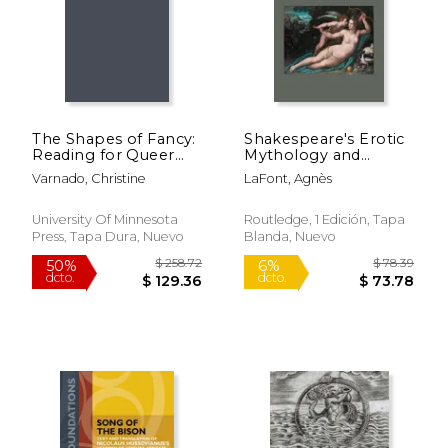
$ 66.59
$ 58.
15%
50%
dcto.
dcto.
$ 56.60
$ 29.
The Shapes of Fancy:
Shakespeare's Erotic
Reading for Queer
Mythology and
Desire in Early
Ovidian Renaissance
Varnado, Christine
LaFont, Agnès
Modern Literature (en
Culture (en Inglés)
Inglés)
University Of Minnesota
Routledge, 1 Edición, Tapa
Press, Tapa Dura, Nuevo
Blanda, Nuevo