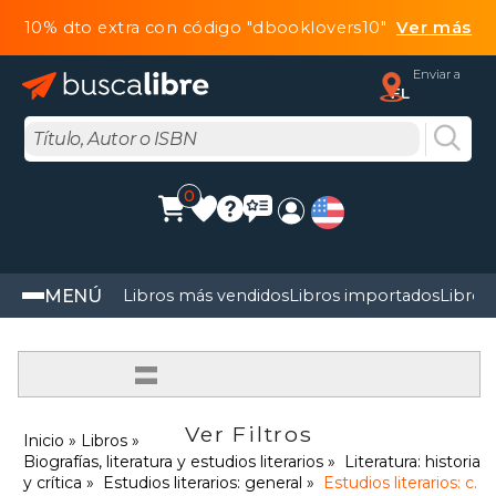
10% dto extra con código "dbooklovers10"
Ver más
Enviar a
FL
0
MENÚ
Libros más vendidos
Libros importados
Libros
=
Ver Filtros
Inicio
Libros
Biografías, literatura y estudios literarios
Literatura: historia
y crítica
Estudios literarios: general
Estudios literarios: c.