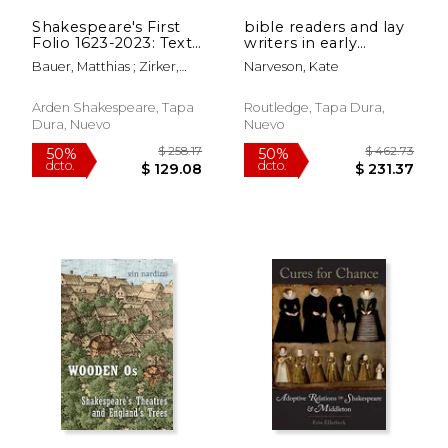
Shakespeare's First
bible readers and lay
Folio 1623-2023: Text
writers in early
and Afterlives (en
modern england (en
Bauer, Matthias ; Zirker,
Narveson, Kate
Inglés)
Inglés)
Angelika
$ 24.95
$ 40.
6%
6%
dcto.
dcto.
$ 23.48
$ 38.
Arden Shakespeare, Tapa
Routledge, Tapa Dura,
Dura, Nuevo
Nuevo