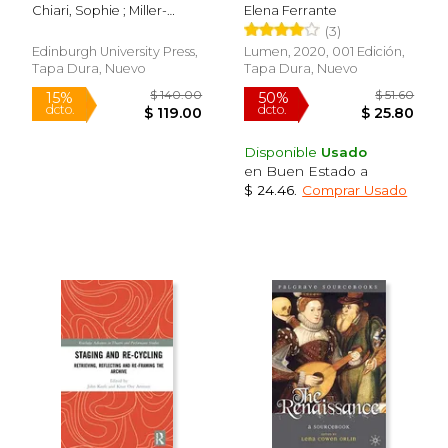
and His
Inventions
Chiari, Sophie ; Miller-
Elena Ferrante
Contemporaries (en
Blaise, Anne-Marie
(3)
Inglés)
Edinburgh University Press,
Lumen, 2020, 001 Edición,
Tapa Dura, Nuevo
Tapa Dura, Nuevo
Disponible
Usado
en Buen Estado a
$ 24.46
.
Comprar Usado
$ 215.00
$ 140.
15%
15%
dcto.
dcto.
$ 182.75
$ 119.