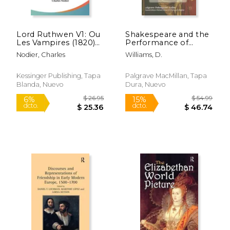
Lord Ruthwen V1: Ou
Shakespeare and the
Les Vampires (1820)
Performance of
(en Francés)
Girlhood (en Inglés)
Nodier, Charles
Williams, D.
Kessinger Publishing, Tapa
Palgrave MacMillan, Tapa
Blanda, Nuevo
Dura, Nuevo
Rápido
$ 371.25
$ 25.
6%
6%
dcto.
dcto.
$ 349.41
$ 24.