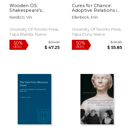
Wooden OS:
Cures for Chance:
Shakespeare's
Adoptive Relations in
Theatres and
Shakespeare and
Nardizzi, Vin
Ellerbeck, Erin
England's Trees (en
Middleton (en Inglés)
Inglés)
University Of Toronto Press,
University Of Toronto Press,
Tapa Blanda, Nuevo
Tapa Dura, Nuevo
$ 53.69
$ 382.
6%
50%
dcto.
dcto.
$ 50.53
$ 191.