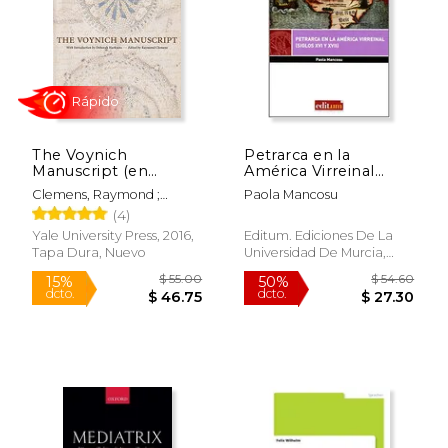
The Voynich
Petrarca en la
Manuscript (en
América Virreinal
Inglés)
(Siglos xvi y Xvii)
Clemens, Raymond ;
Paola Mancosu
(Editum Signos)
Rápido
Harkness, Deborah E.
(4)
Yale University Press, 2016,
Editum. Ediciones De La
Tapa Dura, Nuevo
Universidad De Murcia,
2014, 1ª Edición, Tapa
Blanda, Nuevo
$ 55.00
$ 54.
15%
50%
dcto.
dcto.
$ 46.75
$ 27.