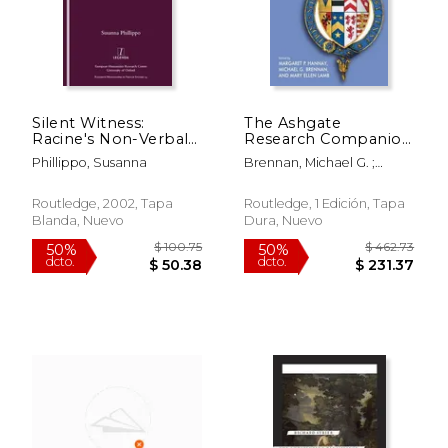
$ 296.86
$ 289.
50%
50%
dcto.
dcto.
$ 148.43
$ 144.
Silent Witness:
The Ashgate
Racine's Non-Verbal
Research Companion
Annotations of
to the Sidneys, 1500-
Phillippo, Susanna
Brennan, Michael G. ;
Euripides (en Inglés)
1700: Volume 1: Lives
Hannay, Margaret P. ;
(en Inglés)
Lamb, Mary Ellen
Routledge, 2002, Tapa
Routledge, 1 Edición, Tapa
Blanda, Nuevo
Dura, Nuevo