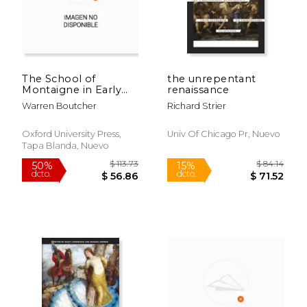
The School of
the unrepentant
$ 100.75
$ 462.
50%
50%
Montaigne in Early
renaissance
dcto.
dcto.
$ 50.38
$ 231.
Modern Europe:
Warren Boutcher
Richard Strier
Volume One: The
Patron Author (en
Inglés)
Oxford University Press,
Univ Of Chicago Pr, Nuevo
Tapa Blanda, Nuevo