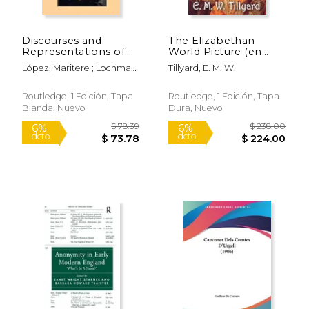
Discourses and
The Elizabethan
Representations of
World Picture (en
Friendship in Early
Inglés)
López, Maritere ; Lochman,
Tillyard, E. M. W.
Modern Europe, 1500
Daniel T.
1700 (en Inglés)
Routledge, 1 Edición, Tapa
Routledge, 1 Edición, Tapa
Blanda, Nuevo
Dura, Nuevo
$ 26.95
$ 54.
6%
15%
dcto.
dcto.
$ 25.36
$ 46.