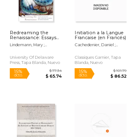
Redreaming the
Initiation a la Langue
Renaissance: Essays
Francaise (en Francés)
on History and
Lindemann, Mary ;
Cachedenier, Daniel ;
Literature in Honor of
Shemek, Deanna ; Biow,
Demaiziere, Colette ;
$ 113.73
$ 84.
50%
15%
Guido Ruggiero (en
Douglas G.
Jacquetin-Gaudet, Alberte
dcto.
dcto.
$ 56.86
$ 71.
Inglés)
University Of Delaware
Classiques Garnier, Tapa
Press, Tapa Blanda, Nuevo
Blanda, Nuevo