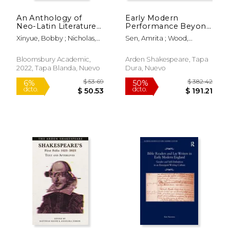
An Anthology of
Early Modern
$ 78.39
$ 23.
6%
6%
Neo-Latin Literature
Performance Beyond
dcto.
dcto.
$ 73.78
$ 22.
in British Universities
the Public Stage:
Xinyue, Bobby ; Nicholas,
Sen, Amrita ; Wood,
(en Inglés)
Extra-Theatrical
Lucy R. ; Manuwald, Gesine
Jennifer Linhart
Forms and Spaces
(en Inglés)
Bloomsbury Academic,
Arden Shakespeare, Tapa
2022, Tapa Blanda, Nuevo
Dura, Nuevo