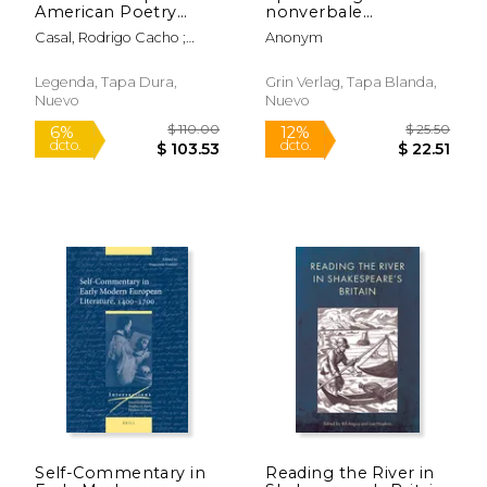
American Poetry
nonverbale
1500-1700: Literary
Kommunikation in
Casal, Rodrigo Cacho ;
Anonym
and Cultural
Heinrich von Kleists
Choi, Imogen
Transmission in the
"Die Marquise von O..."
New World (en
(en Alemán)
Legenda, Tapa Dura,
Grin Verlag, Tapa Blanda,
Inglés)
Nuevo
Nuevo
$ 87.15
$ 158
50%
50%
dcto.
dcto.
$ 43.58
$ 79.
Self-Commentary in
Reading the River in