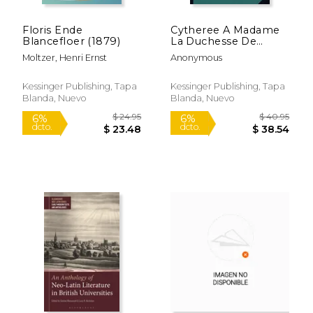
$ 78.39
$ 238.
6%
6%
dcto.
dcto.
$ 73.78
$ 224.
Floris Ende
Cytheree A Madame
Blancefloer (1879)
La Duchesse De
Lorraine, Part 2 (1640)
Moltzer, Henri Ernst
Anonymous
(en Francés)
Kessinger Publishing, Tapa
Kessinger Publishing, Tapa
Blanda, Nuevo
Blanda, Nuevo