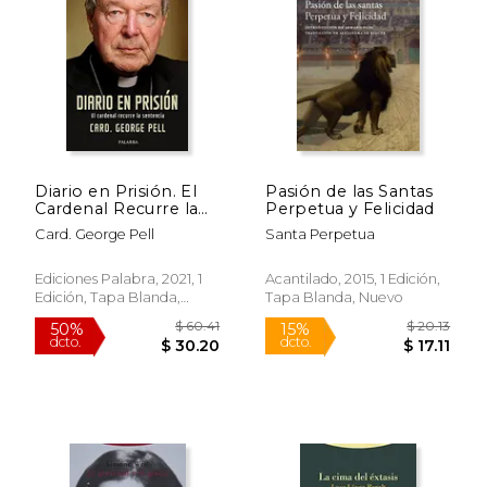
Diario en Prisión. El
Pasión de las Santas
Cardenal Recurre la
Perpetua y Felicidad
Sentencia (Mundo y
Card. George Pell
Santa Perpetua
Cristianismo)
Ediciones Palabra, 2021, 1
Acantilado, 2015, 1 Edición,
Edición, Tapa Blanda,
Tapa Blanda, Nuevo
Nuevo
$ 38.56
$ 21.
50%
15%
dcto.
dcto.
$ 19.28
$ 18.