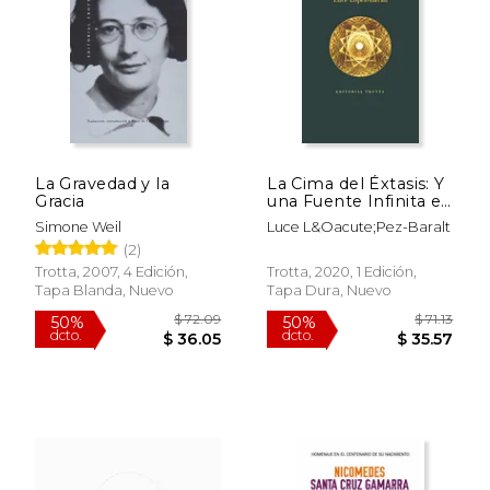
La Gravedad y la
La Cima del Éxtasis: Y
Gracia
una Fuente Infinita en
Medina Al-Zahra’
Simone Weil
Luce L&Oacute;Pez-Baralt
(Estructuras y
(2)
Procesos. Religión)
Trotta, 2007, 4 Edición,
Trotta, 2020, 1 Edición,
Tapa Blanda, Nuevo
Tapa Dura, Nuevo
$ 60.41
$ 20.
50%
15%
dcto.
dcto.
$ 30.20
$ 17.