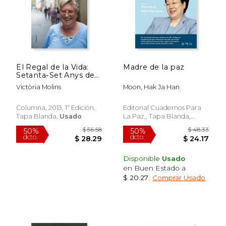
$ 68.44
$ 29.
50%
15%
dcto.
dcto.
$ 34.22
$ 25.
El Regal de la Vida:
Madre de la paz
Setanta-Set Anys de
Compromís D'Una
Victòria Molins
Moon, Hak Ja Han
Monja Entre dos
Segles (no Ficció
Columna) (en
Columna, 2013, 1º Edición,
Editorial Cuadernos Para
Catalán)
Tapa Blanda,
Usado
La Paz,, Tapa Blanda,
Nuevo
Disponible
Usado
en Buen Estado a
$ 20.27
.
Comprar Usado