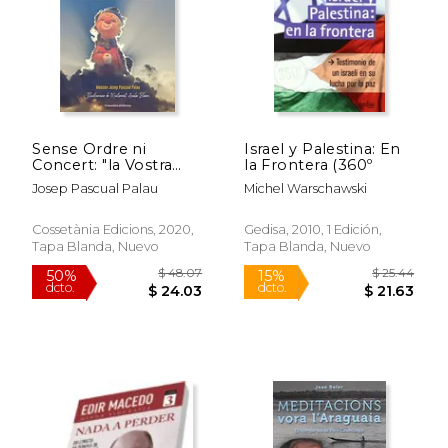
Sense Ordre ni
Israel y Palestina: En
Concert: "la Vostra
la Frontera (360º
Alegria, Ningú no us
Josep Pascual Palau
Michel Warschawski
la Prendrà" (jn 16,22):
159 (el Tinter) (en
Catalán)
Cossetània Edicions, 2020,
Gedisa, 2010, 1 Edición,
Tapa Blanda, Nuevo
Tapa Blanda, Nuevo
$ 59.19
$ 18
50%
15%
dcto.
dcto.
$ 29.59
$ 15.