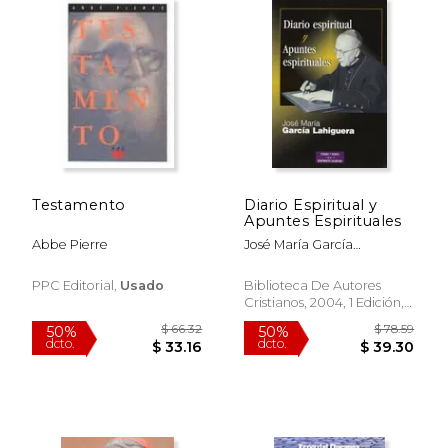
$ 19.03
$ 44.
15%
50%
dcto.
dcto.
$ 16.17
$ 22.
Testamento
Diario Espiritual y
Apuntes Espirituales
Abbe Pierre
José María García
Lahiguera
PPC Editorial,
Usado
Biblioteca De Autores
Cristianos, 2004, 1 Edición,
Tapa Blanda,
Usado