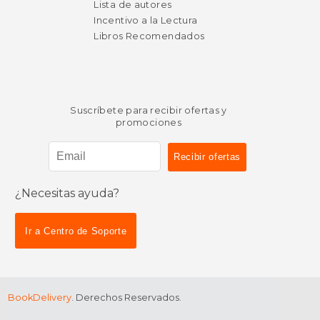
Lista de autores
Incentivo a la Lectura
Libros Recomendados
Suscríbete para recibir ofertas y
promociones
¿Necesitas ayuda?
$ 41.44
$ 39.
50%
50%
dcto.
dcto.
$ 20.72
$ 19.
Ir a Centro de Soporte
BookDelivery
. Derechos Reservados.