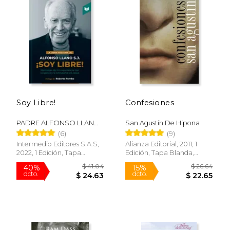
$ 40.68
$ 55.
50%
50%
dcto.
dcto.
$ 20.34
$ 27.
Soy Libre!
Confesiones
PADRE ALFONSO LLANO
San Agustín De Hipona
S.J.
(6)
(9)
Intermedio Editores S.A.S,
Alianza Editorial, 2011, 1
2022, 1 Edición, Tapa
Edición, Tapa Blanda,
Blanda, Nuevo
Nuevo