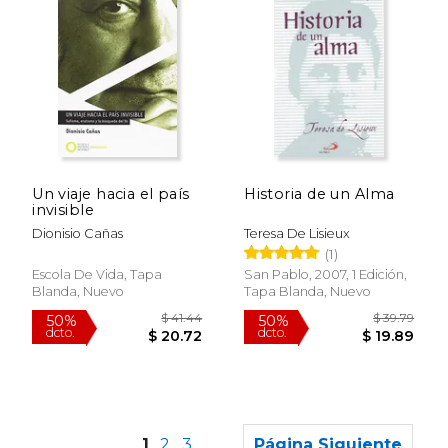
$ 39.92
$ 44.
50%
50%
dcto.
dcto.
$ 19.96
$ 22.
Un viaje hacia el país
Historia de un Alma
invisible
Dionisio Cañas
Teresa De Lisieux
(1)
Escola De Vida, Tapa
San Pablo, 2007, 1 Edición,
Blanda, Nuevo
Tapa Blanda, Nuevo
1
2
3
Página Siguiente