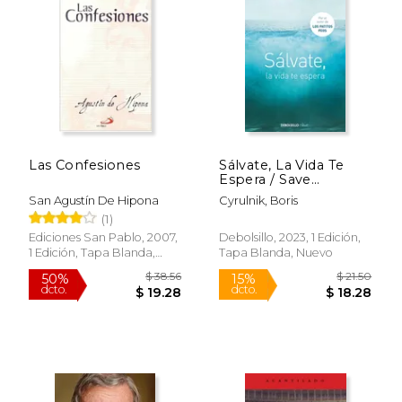
Las Confesiones
Sálvate, La Vida Te
Espera / Save
Yourself, Life Awaits
San Agustín De Hipona
Cyrulnik, Boris
You
(1)
$ 70.93
$ 43.
50%
50%
Ediciones San Pablo, 2007,
Debolsillo, 2023, 1 Edición,
dcto.
dcto.
$ 35.47
$ 21.
1 Edición, Tapa Blanda,
Tapa Blanda, Nuevo
Nuevo