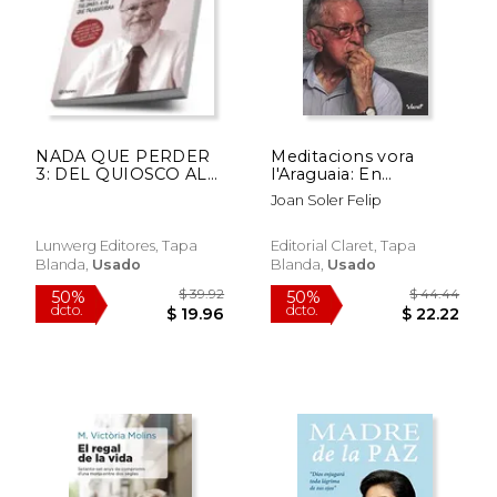
NADA QUE PERDER
Meditacions vora
3: DEL QUIOSCO AL
l'Araguaia: En
TEMPLO DE
companyia de Pere
Joan Soler Felip
SALOMON: LA FE
casaldàliga
QUE TRANSFORMA
(En papel)
Lunwerg Editores, Tapa
Editorial Claret, Tapa
Blanda,
Usado
Blanda,
Usado