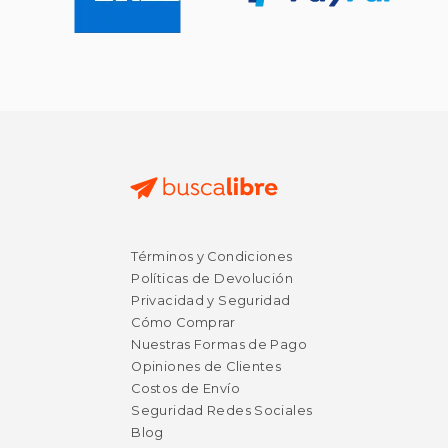
Términos y Condiciones
$ 46.38
$ 44.
50%
40%
dcto.
dcto.
Políticas de Devolución
$ 23.19
$ 26.
Privacidad y Seguridad
Cómo Comprar
Nuestras Formas de Pago
Opiniones de Clientes
Costos de Envío
Seguridad Redes Sociales
Blog