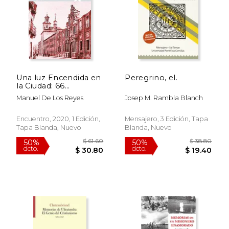
Una luz Encendida en
Peregrino, el.
la Ciudad: 66
(100Xuno)
Manuel De Los Reyes
Josep M. Rambla Blanch
Encuentro, 2020, 1 Edición,
Mensajero, 3 Edición, Tapa
Tapa Blanda, Nuevo
Blanda, Nuevo
$ 34.44
$ 48.
50%
40%
dcto.
dcto.
$ 17.22
$ 29.