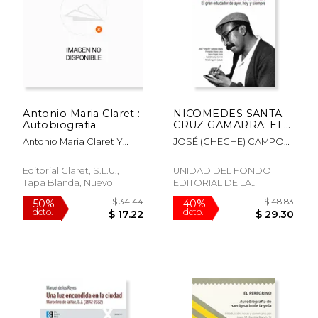
Antonio Maria Claret :
NICOMEDES SANTA
Autobiografia
CRUZ GAMARRA: EL
GRAN EDUCADOR DE
Antonio María Claret Y
JOSÉ (CHECHE) CAMPOS
AYER, HOY Y
Clará
DÁVILA, FERNANDO
SIEMPRE
FLORES, DENIS PAGÁN,
Editorial Claret, S.L.U.,
UNIDAD DEL FONDO
YULI CHINCHAY, YAMILE
Tapa Blanda, Nuevo
EDITORIAL DE LA
AGUIRRE
UNIVERSIDAD, 2025, Tapa
Blanda, Nuevo
$ 72.09
$ 71
50%
50%
dcto.
dcto.
$ 36.05
$ 35.