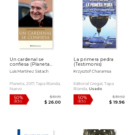
$ 27.76
$ 28.
15%
15%
dcto.
dcto.
$ 23.59
$ 24.
Un cardenal se
La primera pedra
confiesa (Planeta
(Testimonis)
Testimonio)
Luis Martínez Sistach
Krzysztof Charamsa
Planeta, 2017, Tapa Blanda,
Editorial Gregal, Tapa
Nuevo
Blanda,
Usado