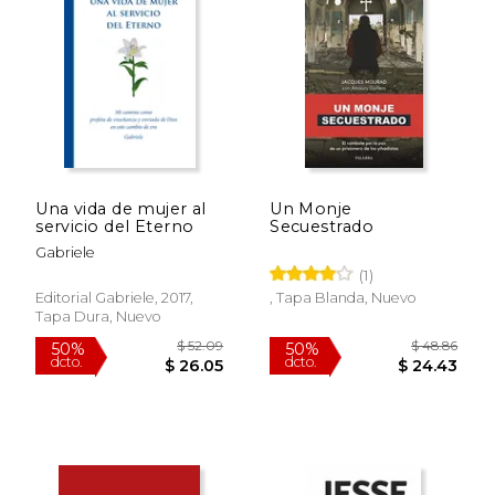
Una vida de mujer al
Un Monje
servicio del Eterno
Secuestrado
$ 66.32
$ 78.
50%
50%
Gabriele
dcto.
dcto.
$ 33.16
$ 39.
(1)
Editorial Gabriele, 2017,
, Tapa Blanda, Nuevo
Tapa Dura, Nuevo