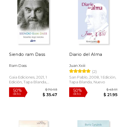
Siendo ram Dass
Diario del Alma
$ 41.04
$ 26.
40%
15%
dcto.
dcto.
$ 24.63
$ 22.
Ram Dass
Juan Xxiii
(2)
Gaia Ediciones, 2021, 1
San Pablo, 2008, 1 Edición,
Edición, Tapa Blanda,
Tapa Blanda, Nuevo
Nuevo