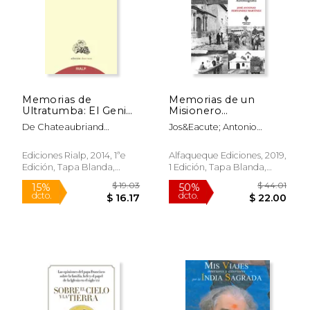
Memorias de
Memorias de un
Ultratumba: El Genio
Misionero
del Cristianismo
Enamorado:
De Chateaubriand
Jos&Eacute; Antonio
Autobiografía
Francois-Rene
Fern&Aacute;Ndez
Mart&Iacute;Nez
Ediciones Rialp, 2014, 1ªe
Alfaqueque Ediciones, 2019,
Edición, Tapa Blanda,
1 Edición, Tapa Blanda,
Nuevo
Nuevo