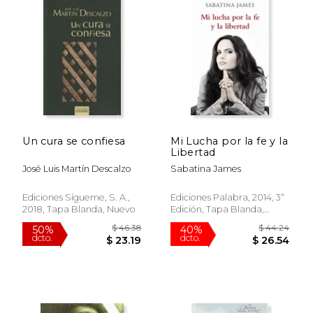
$ 48.07
$ 25.
50%
15%
dcto.
dcto.
$ 24.03
$ 21.
Un cura se confiesa
Mi Lucha por la fe y la
Libertad
José Luis Martín Descalzo
Sabatina James
Ediciones Sígueme, S. A.,
Ediciones Palabra, 2014, 3ª
2018, Tapa Blanda, Nuevo
Edición, Tapa Blanda,
Usado