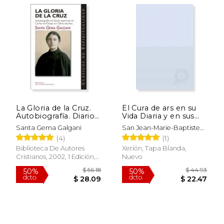
$ 65.84
$ 42.
50%
50%
dcto.
dcto.
$ 32.92
$ 21.
La Gloria de la Cruz.
El Cura de ars en su
Autobiografía. Diario
Vida Diaria y en sus
Espiritual. Cartas.
Sermones: Sermones
Santa Gema Galgani
San Jean-Marie-Baptiste
Éxtasis. Otros Escritos
Eucarísticos
Vianney
(4)
(1)
de Santa Gema
Galgani
Biblioteca De Autores
Xerión, Tapa Blanda,
Cristianos, 2002, 1 Edición,
Nuevo
Tapa Blanda, Nuevo