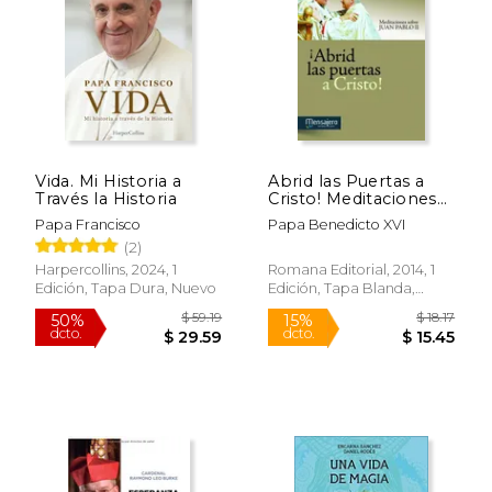
Vida. Mi Historia a
Abrid las Puertas a
Través la Historia
Cristo! Meditaciones
Sobre Juan Pablo ii
Papa Francisco
Papa Benedicto XVI
(2)
Harpercollins, 2024, 1
Romana Editorial, 2014, 1
Edición, Tapa Dura, Nuevo
Edición, Tapa Blanda,
Nuevo
$ 157.55
$ 45.
50%
50%
dcto.
dcto.
$ 78.78
$ 22.