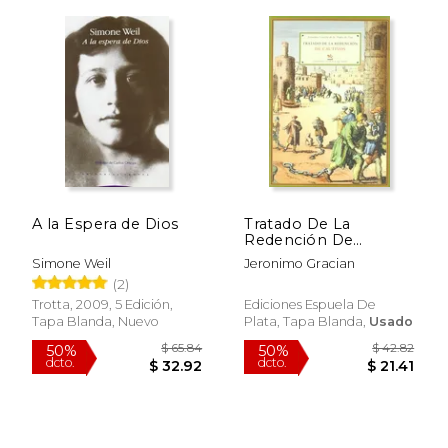
A la Espera de Dios
Tratado De La
Redención De
Cautivos En Que Se
Simone Weil
Jeronimo Gracian
Cuentan Las Grandes
(2)
Miserias Que Padecen
Los Cristianos Que
Trotta, 2009, 5 Edición,
Ediciones Espuela De
Están En Poder De
Tapa Blanda, Nuevo
Plata, Tapa Blanda,
Usado
Infieles Y Cuán Santa
Obra