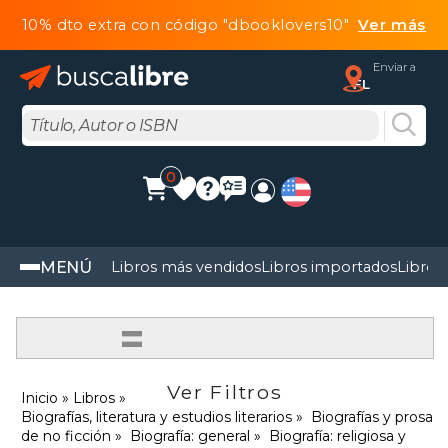
10% dto extra con código "dbooklovers10"
Ver más
Enviar a
FL
0
MENÚ
Libros más vendidos
Libros importados
Libros
=
Ver Filtros
Inicio
Libros
Biografías, literatura y estudios literarios
Biografías y prosa
de no ficción
Biografía: general
Biografía: religiosa y