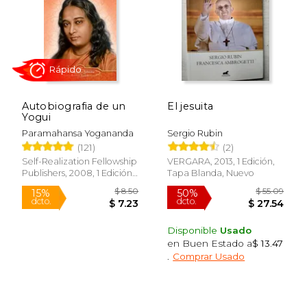
Autobiografia de un
El jesuita
Yogui
Paramahansa Yogananda
Sergio Rubin
Rápido
(121)
(2)
Self-Realization Fellowship
VERGARA, 2013, 1 Edición,
Publishers, 2008, 1 Edición,
Tapa Blanda, Nuevo
Tapa Blanda, Nuevo
Disponible
Usado
en Buen Estado a
$ 13.47
.
Comprar Usado
$ 8.50
$ 55.
15%
50%
dcto.
dcto.
$ 7.23
$ 27.