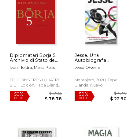
Diplomatari Borja 5.
Jesse. Una
Archivio di Stato de
Autobiografia
Roma: documents
Espiritual: 17
Ivan ; Toldrà, Maria Parisi
Jesse Owerns
dels protocols de
(Testimonios)
Camillo Beneimbene
$ 51.99
$ 39.
50%
50%
(1479-1505)
EDICIONS TRES I QUATRE
Mensajero, 2020, Tapa
dcto.
dcto.
$ 26.00
$ 19.
S.L., 1 Edición, Tapa Blanda,
Blanda, Nuevo
Nuevo