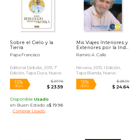
$ 61.60
$ 38.
50%
50%
dcto.
dcto.
$ 30.80
$ 19.
Sobre el Cielo y la
Mis Viajes Interiores y
Tierra
Exteriores por la India
Sagrada
Papa Francisco
Ramiro A. Calle
Editorial Debate, 2013, 1ª
Nirvana, 2015, 1 Edición,
Edición, Tapa Dura, Nuevo
Tapa Blanda, Nuevo
Disponible
Usado
en Buen Estado a
$ 19.96
.
Comprar Usado