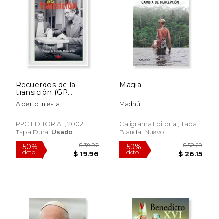
Recuerdos de la
Magia
transición (GP
Actualidad)
Alberto Iniesta
Madhú
PPC EDITORIAL, 2002,
Caligrama Editorial, Tapa
Tapa Dura,
Usado
Blanda, Nuevo
$ 52.09
$ 48.
50%
50%
dcto.
dcto.
$ 26.05
$ 24.