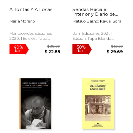
A Tontas Y A Locas
Sendas Hacia el
Interior y Diario de
Sora
María Moreno
Matsuo Bashō; Kawai Sora
Montacerdos Ediciones,
Uam Ediciones, 2021, 1
2020, 1 Edición, Tapa
Edición, Tapa Blanda,
Blanda, Nuevo
Nuevo
$ 62.92
$ 38.
50%
50%
dcto.
dcto.
$ 31.46
$ 19.