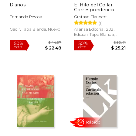
Diarios
El Hilo del Collar:
Correspondencia
Fernando Pessoa
Gustave Flaubert
(1)
Gadir, Tapa Blanda, Nuevo
Alianza Editorial, 2021, 1
Edición, Tapa Blanda,
Nuevo
$ 38.09
$ 59.
40%
50%
dcto.
dcto.
$ 22.85
$ 29.