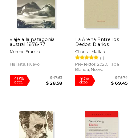
viaje a la patagonia
La Arena Entre los
austral 1876-77
Dedos: Diarios
Reunidos
Moreno Francisc
Chantal Maillard
(1)
Heliasta, Nuevo
Pre-Textos, 2020, Tapa
Blanda, Nuevo
$ 47.41
$ 46.
50%
40%
dcto.
dcto.
$ 23.70
$ 28.