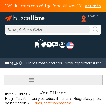
10% dto extra con código "dbooklovers10"
Ver más
Enviar a
FL
0
MENÚ
Libros más vendidos
Libros importados
Libros
=
Ver Filtros
Inicio
Libros
Biografías, literatura y estudios literarios
Biografías y prosa
de no ficción
Diarios, correspondencia