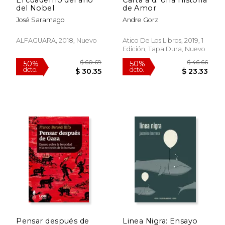
del Nobel
de Amor
José Saramago
Andre Gorz
ALFAGUARA, 2018, Nuevo
Atico De Los Libros, 2019, 1
Edición, Tapa Dura, Nuevo
$ 44.97
$ 50.
50%
50%
dcto.
dcto.
$ 22.48
$ 25.
Pensar después de
Linea Nigra: Ensayo