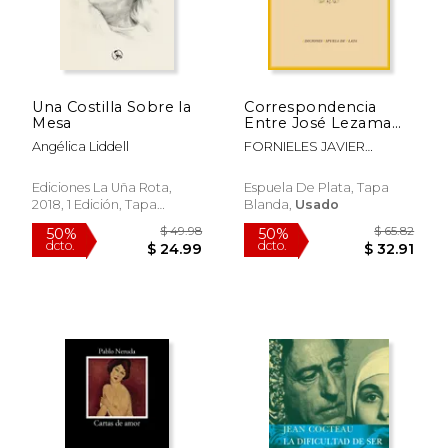
Una Costilla Sobre la
Correspondencia
Mesa
Entre José Lezama
Lima y María
Angélica Liddell
FORNIELES JAVIER
Zambrano y Entre
ANDALUCIA
María Zambrano y
María Luisa Bautista
Ediciones La Uña Rota,
Espuela De Plata, Tapa
2018, 1 Edición, Tapa
Blanda,
Usado
Blanda, Nuevo
$ 49.98
$ 65.
50%
50%
dcto.
dcto.
$ 24.99
$ 32.