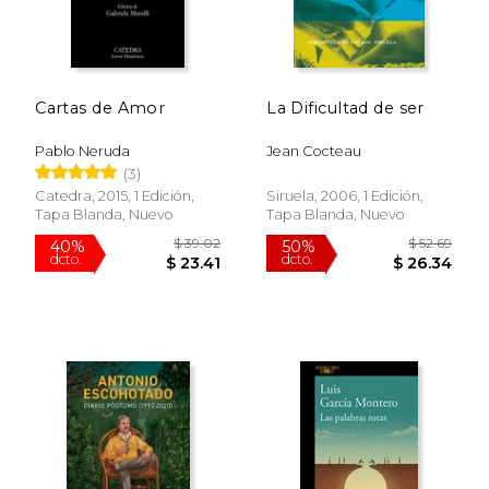
Cartas de Amor
La Dificultad de ser
Pablo Neruda
Jean Cocteau
(3)
Catedra, 2015, 1 Edición,
Siruela, 2006, 1 Edición,
Tapa Blanda, Nuevo
Tapa Blanda, Nuevo
$ 39.02
$ 52.
40%
50%
dcto.
dcto.
$ 23.41
$ 26.