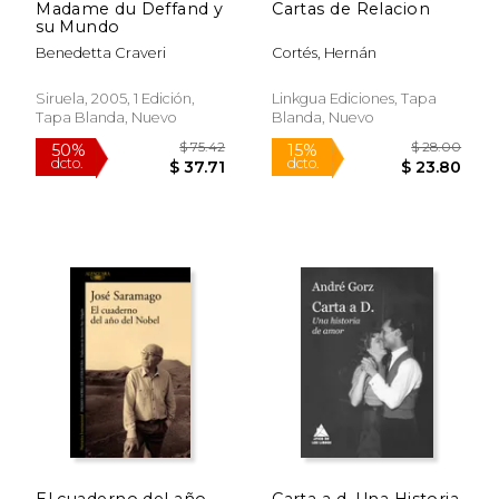
Madame du Deffand y
Cartas de Relacion
su Mundo
Benedetta Craveri
Cortés, Hernán
Siruela, 2005, 1 Edición,
Linkgua Ediciones, Tapa
Tapa Blanda, Nuevo
Blanda, Nuevo
$ 51.14
$ 96.
50%
50%
dcto.
dcto.
$ 25.57
$ 48.
El cuaderno del año
Carta a d. Una Historia