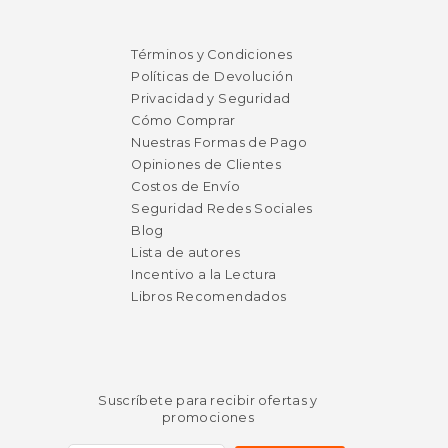
$ 60.69
$ 46.
50%
50%
dcto.
dcto.
Términos y Condiciones
$ 30.35
$ 23.
Políticas de Devolución
Privacidad y Seguridad
Cómo Comprar
Nuestras Formas de Pago
Opiniones de Clientes
Costos de Envío
Seguridad Redes Sociales
Blog
Lista de autores
Incentivo a la Lectura
Libros Recomendados
Suscríbete para recibir ofertas y
promociones