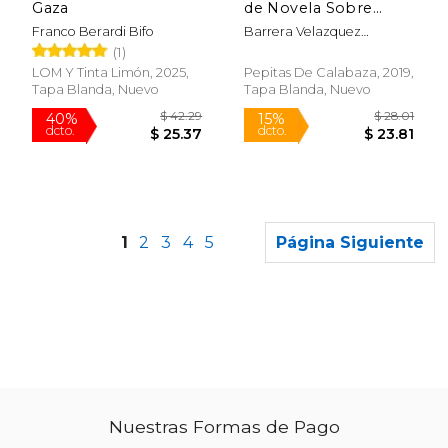
Gaza
de Novela Sobre
Embarazos y
Franco Berardi Bifo
Barrera Velazquez
Terremotos
Jazmina
(1)
LOM Y Tinta Limón, 2025,
Pepitas De Calabaza, 2019,
Tapa Blanda, Nuevo
Tapa Blanda, Nuevo
1
2
3
4
5
Página Siguiente
Rápido
Nuestras Formas de Pago
$ 75.42
$ 28.