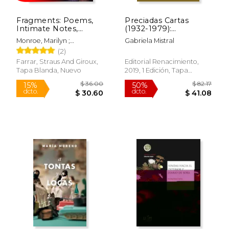
Fragments: Poems,
Preciadas Cartas
Intimate Notes,
(1932-1979):
Letters (en Inglés)
Correspondencia
Monroe, Marilyn ;
Gabriela Mistral
Entre Gabriela Mistral,
Comment, Bernard
(2)
Victoria Ocampo y
Victoria Kent: 77
Farrar, Straus And Giroux,
Editorial Renacimiento,
(Biblioteca de la
Tapa Blanda, Nuevo
2019, 1 Edición, Tapa
Memoria, Serie
Blanda, Nuevo
Menor)
$ 58.00
$ 68.
50%
50%
dcto.
dcto.
$ 29.00
$ 34.