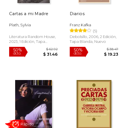
Cartas a mi Madre
Diarios
Plath, Sylvia
Franz Kafka
(5)
Literatura Random House,
Debolsillo, 2006, 2 Edición,
2023, 1 Edición, Tapa
Tapa Blanda, Nuevo
$ 21.99
$ 14
15%
15%
Blanda, Nuevo
dcto.
dcto.
$ 18.69
$ 12.