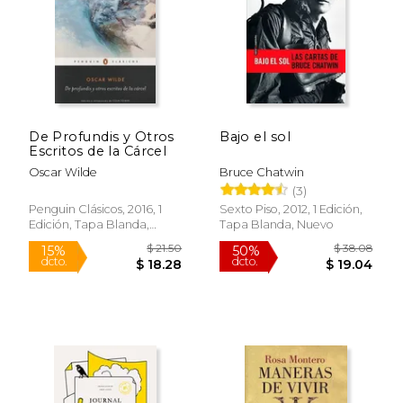
$ 61.79
$ 71
50%
50%
dcto.
dcto.
$ 30.90
$ 35.
De Profundis y Otros
Bajo el sol
Escritos de la Cárcel
Oscar Wilde
Bruce Chatwin
(3)
Penguin Clásicos, 2016, 1
Sexto Piso, 2012, 1 Edición,
Edición, Tapa Blanda,
Tapa Blanda, Nuevo
Nuevo