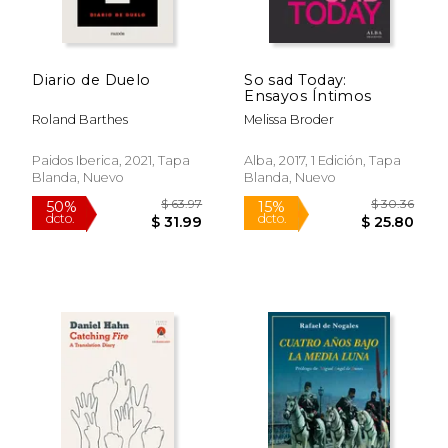
dcto.
dcto.
$ 148.35
$ 36.
Diario de Duelo
So sad Today:
Ensayos Íntimos
Roland Barthes
Melissa Broder
Paidos Iberica, 2021, Tapa
Alba, 2017, 1 Edición, Tapa
Blanda, Nuevo
Blanda, Nuevo