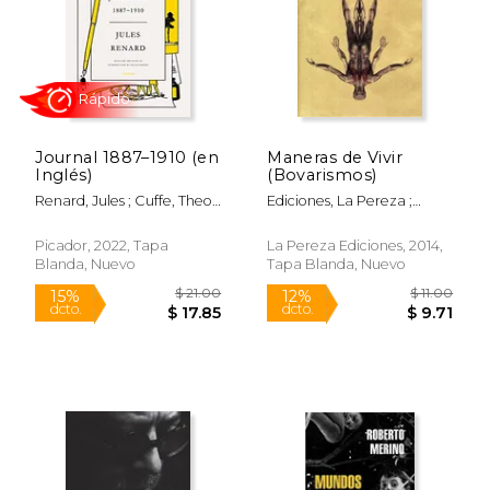
Journal 1887–1910 (en
Maneras de Vivir
$ 21.50
$ 38.
Inglés)
(Bovarismos)
15%
50%
dcto.
dcto.
$ 18.28
$ 19.
Renard, Jules ; Cuffe, Theo ;
Ediciones, La Pereza ;
Barnes, Julian
Montero, Rosa
Picador, 2022, Tapa
La Pereza Ediciones, 2014,
Blanda, Nuevo
Tapa Blanda, Nuevo