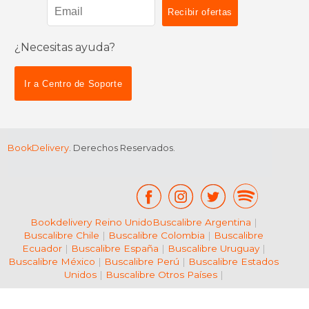
¿Necesitas ayuda?
$ 42.29
$ 28.
40%
15%
dcto.
dcto.
$ 25.37
$ 23.
Ir a Centro de Soporte
BookDelivery
. Derechos Reservados.
Bookdelivery Reino Unido
Buscalibre Argentina
|
Buscalibre Chile
|
Buscalibre Colombia
|
Buscalibre
Ecuador
|
Buscalibre España
|
Buscalibre Uruguay
|
Buscalibre México
|
Buscalibre Perú
|
Buscalibre Estados
Unidos
|
Buscalibre Otros Países
|