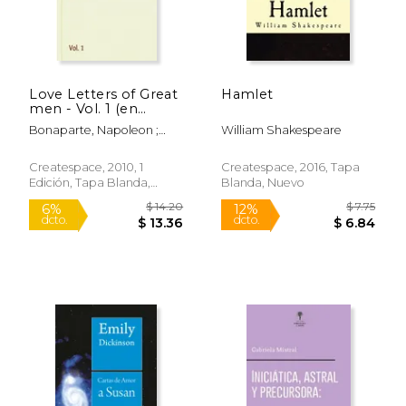
Love Letters of Great
Hamlet
men - Vol. 1 (en
Inglés)
Bonaparte, Napoleon ;
William Shakespeare
Byron, Lord George
Gordon ; Churchill, Winston
Createspace, 2010, 1
Createspace, 2016, Tapa
Edición, Tapa Blanda,
Blanda, Nuevo
Nuevo
$ 22.73
$ 19
15%
15%
dcto.
dcto.
$ 19.32
$ 16.