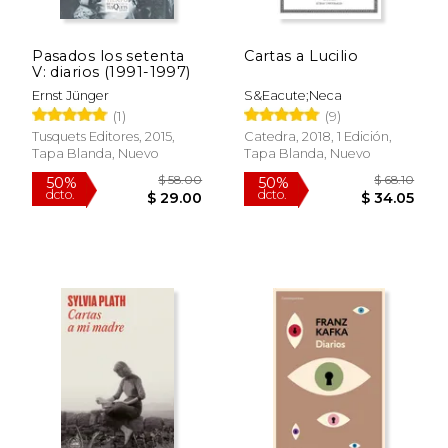
Pasados los setenta
Cartas a Lucilio
V: diarios (1991-1997)
Ernst Jünger
S&Eacute;Neca
(1)
(9)
$ 15.95
$ 61
15%
50%
dcto.
dcto.
$ 13.56
$ 30.
Tusquets Editores, 2015,
Catedra, 2018, 1 Edición,
Tapa Blanda, Nuevo
Tapa Blanda, Nuevo
Rápido
Rápido