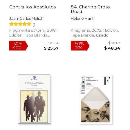
Contra los Absolutos
84, Charing Cross
Road
Joan-Carles Mèlich
Helene Hanff
Rápido
(1)
Fragmenta Editorial, 2018, 1
Anagrama, 2002, 1 Edición,
Edición, Tapa Blanda,
Tapa Blanda,
Usado
Nuevo
$ 36.00
$ 82
15%
50%
dcto.
dcto.
$ 30.60
$ 41.