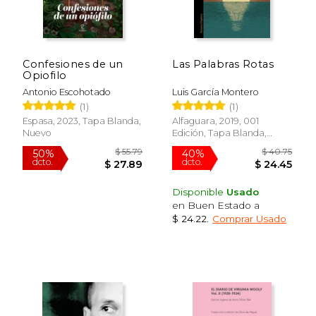
Confesiones de un
Las Palabras Rotas
Opiofilo
Antonio Escohotado
Luis García Montero
(1)
(1)
Espasa, 2023, Tapa Blanda,
Alfaguara, 2019, 001
Nuevo
Edición, Tapa Blanda,
Nuevo
Disponible
Usado
en Buen Estado a
$ 24.22
.
Comprar Usado
$ 55.79
$ 40.
50%
40%