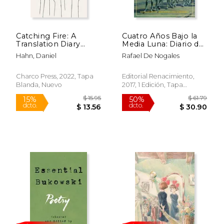
$ 94.06
$ 136.
50%
50%
dcto.
dcto.
$ 47.03
$ 68.
Catching Fire: A
Cuatro Años Bajo la
Translation Diary
Media Luna: Diario de
(Untranslated Series)
la Primera Guerra
Hahn, Daniel
Rafael De Nogales
(en Inglés)
Mundial en los
Frentes de Europa y
Asia
Charco Press, 2022, Tapa
Editorial Renacimiento,
Blanda, Nuevo
2017, 1 Edición, Tapa
Blanda, Nuevo