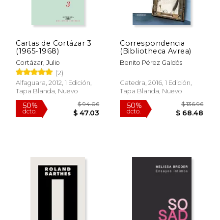
Cartas de Cortázar 3
Correspondencia
(1965-1968)
(Bibliotheca Avrea)
Cortázar, Julio
Benito Pérez Galdós
(2)
Alfaguara, 2012, 1 Edición,
Catedra, 2016, 1 Edición,
Tapa Blanda, Nuevo
Tapa Blanda, Nuevo
$ 296.70
$ 60.
50%
40%