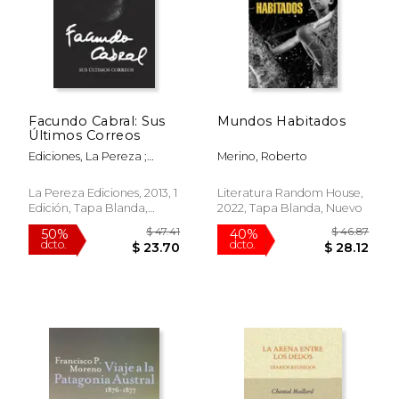
Rápido
Facundo Cabral: Sus
Mundos Habitados
Últimos Correos
Ediciones, La Pereza ;
Merino, Roberto
Cabral, Facundo
$ 21.00
$ 11.
15%
12%
dcto.
dcto.
$ 17.85
$ 9.
La Pereza Ediciones, 2013, 1
Literatura Random House,
Edición, Tapa Blanda,
2022, Tapa Blanda, Nuevo
Nuevo