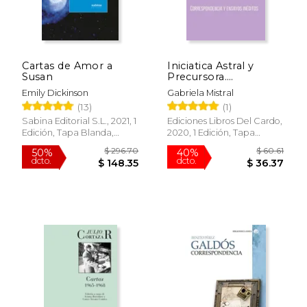
Cartas de Amor a
Iniciatica Astral y
Susan
Precursora.
Correpondencia y
Emily Dickinson
Gabriela Mistral
Ensayos Ineditos
(13)
(1)
Sabina Editorial S.L., 2021, 1
Ediciones Libros Del Cardo,
Edición, Tapa Blanda,
2020, 1 Edición, Tapa
Usado
Blanda, Nuevo
$ 14.20
$ 7
6%
12%
dcto.
dcto.
$ 13.36
$ 6.