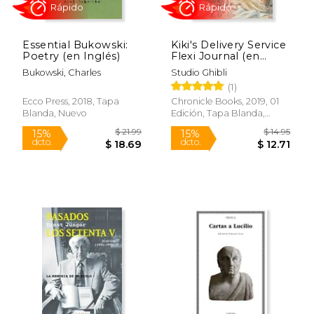
Essential Bukowski:
Kiki's Delivery Service
$ 63.97
$ 30.
Poetry (en Inglés)
Flexi Journal (en
50%
15%
dcto.
dcto.
Inglés)
$ 31.99
$ 25.
Bukowski, Charles
Studio Ghibli
(1)
Ecco Press, 2018, Tapa
Chronicle Books, 2019, 01
Blanda, Nuevo
Edición, Tapa Blanda,
Nuevo