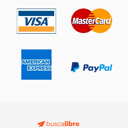
50%
15%
dcto.
dcto.
$ 37.71
$ 23.