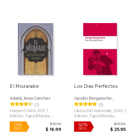
Rápido
El Mozarabe
Los Dias Perfectos
Adalid, Jesús Sánchez
Jacobo Bergareche
Mendoza
(2)
(5)
HarperCollins, 2017, 1
Libros Del Asteroide, 2022, 1
Edición, Tapa Blanda,
Edición, Tapa Blanda,
$ 19.00
$ 30.
Nuevo
Nuevo
15%
15%
dcto.
dcto.
$ 16.15
$ 25.