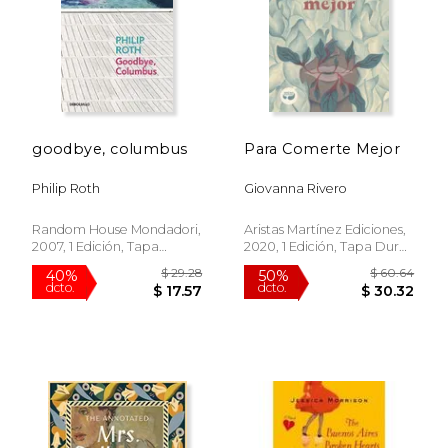
goodbye, columbus
Para Comerte Mejor
Philip Roth
Giovanna Rivero
Random House Mondadori,
Aristas Martínez Ediciones,
2007, 1 Edición, Tapa
2020, 1 Edición, Tapa Dura,
Blanda, Nuevo
Nuevo
$ 18.95
$ 18
15%
15%
dcto.
dcto.
$ 16.11
$ 16.