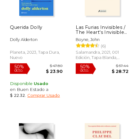
Querida Dolly
Las Furias Invisibles /
The Heart's Invisible
Furies
Dolly Alderton
Boyne, John
$ 46.36
$ 51
40%
40%
(6)
dcto.
dcto.
$ 27.82
$ 30.
Planeta, 2023, Tapa Dura,
Salamandra, 2021, 001
Nuevo
Edición, Tapa Blanda,
Nuevo
Disponible
Usado
en Buen Estado a
$ 22.32
.
Comprar Usado