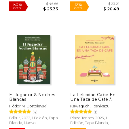
Nuevo
$ 30.27
$ 55
15%
50%
dcto.
dcto.
$ 25.73
$ 27.
El Jugador & Noches
La Felicidad Cabe En
Blancas
Una Taza de Café /
Tales from the Cafe:
Fiódor M. Dostoievski
Kawaguchi, Toshikazu
Before the Coffee
(4)
(1)
Gets Cold
Edisur, 2022, 1 Edición, Tapa
Plaza Janaes, 2023, 1
Blanda, Nuevo
Edición, Tapa Blanda,
Nuevo