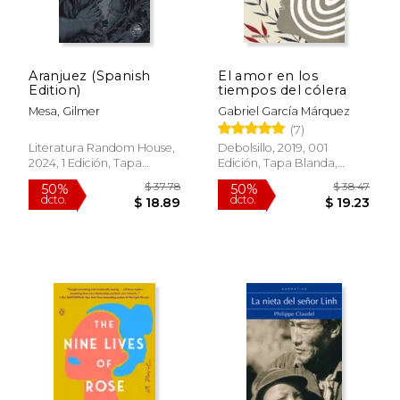
Aranjuez (Spanish
El amor en los
Edition)
tiempos del cólera
Mesa, Gilmer
Gabriel García Márquez
(7)
$ 36.20
$ 18
40%
15%
Literatura Random House,
Debolsillo, 2019, 001
dcto.
dcto.
$ 21.72
$ 16.
2024, 1 Edición, Tapa
Edición, Tapa Blanda,
Blanda, Nuevo
Nuevo