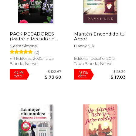
$ 52.24
$ 46.
40%
50%
dcto.
dcto.
$ 31.34
$ 23.
PACK PECADORES
Mantén Encendido tu
(Padre + Pecador +
Amor
Santo)
Sierra Simone
Danny Silk
(2)
VR Editoras, 2025, Tapa
Editorial Desafío, 2013,
Blanda, Nuevo
Tapa Blanda, Nuevo