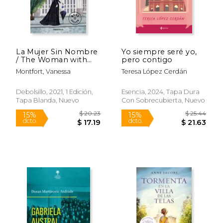
$ 122.67
$ 28.
40%
40%
dcto.
dcto.
$ 73.60
$ 17.
La Mujer Sin Nombre
Yo siempre seré yo,
/ The Woman with
pero contigo
No Name
Montfort, Vanessa
Teresa López Cerdán
Debolsillo, 2021, 1 Edición,
Esencia, 2024, Tapa Dura
Tapa Blanda, Nuevo
Con Sobrecubierta, Nuevo