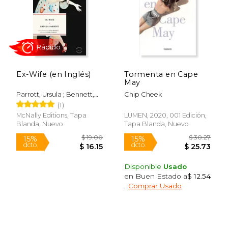
Ex-Wife (en Inglés)
Tormenta en Cape
May
Parrott, Ursula ; Bennett,
Chip Cheek
Alissa ; Parrott, Marc
(1)
McNally Editions, Tapa
LUMEN, 2020, 001 Edición,
$ 37.78
$ 38.
50%
50%
Blanda, Nuevo
Tapa Blanda, Nuevo
dcto.
dcto.
$ 18.89
$ 19.
Disponible
Usado
en Buen Estado a
$ 12.54
.
Comprar Usado