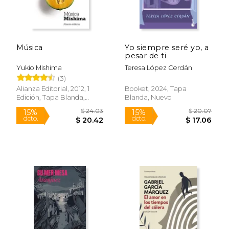
Música
Yo siempre seré yo, a
pesar de ti
$ 21.95
$ 28.
30%
30%
dcto.
dcto.
$ 15.43
$ 20.
Yukio Mishima
Teresa López Cerdán
(3)
Alianza Editorial, 2012, 1
Booket, 2024, Tapa
Edición, Tapa Blanda,
Blanda, Nuevo
Nuevo