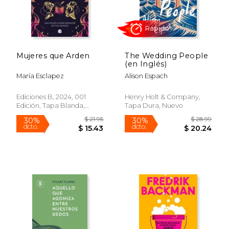
$ 42.80
$ 49.
40%
50%
dcto.
dcto.
$ 25.68
$ 24.
Mujeres que Arden
The Wedding People
(en Inglés)
María Esclapez
Alison Espach
Ediciones B, 2024, 001
Henry Holt & Company,
Edición, Tapa Blanda,
Tapa Dura, Nuevo
Nuevo