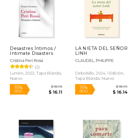
Desastres Íntimos /
LA NIETA DEL SEÑOR
Intimate Disasters
LINH
$ 47.80
$ 57.
50%
50%
Cristina Peri Rossi
CLAUDEL, PHILIPPE
dcto.
dcto.
$ 23.90
$ 28.
(2)
Lumen, 2022, Tapa Blanda,
Debolsillo, 2024, 1 Edición,
Nuevo
Tapa Blanda, Nuevo