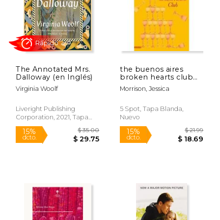
The Annotated Mrs.
the buenos aires
Dalloway (en Inglés)
broken hearts club
(en Inglés)
Virginia Woolf
Morrison, Jessica
Liveright Publishing
5 Spot, Tapa Blanda,
Corporation, 2021, Tapa
Nuevo
Dura, Nuevo
$ 29.28
$ 60.
40%
50%
dcto.
dcto.
$ 17.57
$ 30.