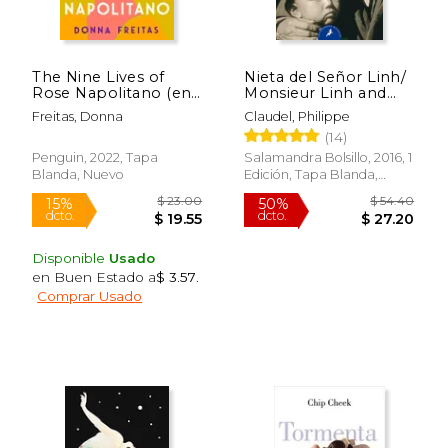
The Nine Lives of
Nieta del Señor Linh/
Rose Napolitano (en
Monsieur Linh and
Inglés)
His Child
Freitas, Donna
Claudel, Philippe
(14)
Penguin, 2022, Tapa
Salamandra Bolsillo, 2016, 1
Blanda, Nuevo
Edición, Tapa Blanda,
$ 24.03
$ 20.
Usado
15%
15%
dcto.
dcto.
$ 20.42
$ 17.
Disponible
Usado
en Buen Estado a
$ 3.57
.
Comprar Usado