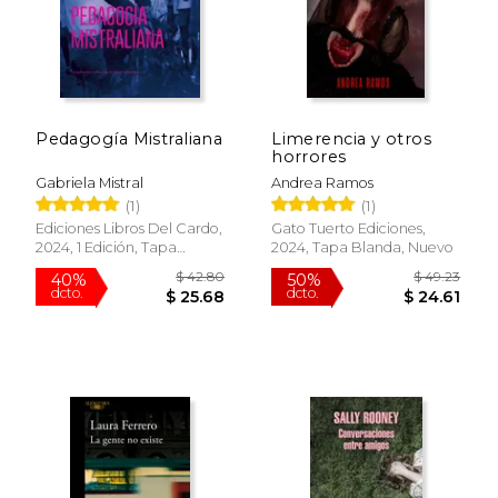
Pedagogía Mistraliana
Limerencia y otros
horrores
Gabriela Mistral
Andrea Ramos
(1)
(1)
Ediciones Libros Del Cardo,
Gato Tuerto Ediciones,
2024, 1 Edición, Tapa
2024, Tapa Blanda, Nuevo
Blanda, Nuevo
$ 39.24
$ 39.
40%
50%