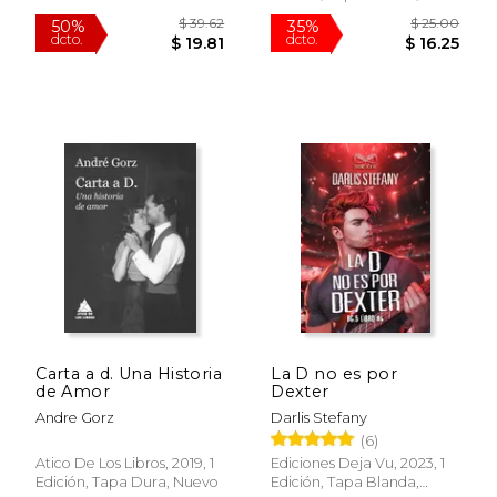
Nuevo
$ 19.99
$ 51.
15%
50%
dcto.
dcto.
$ 16.99
$ 25.
Carta a d. Una Historia
La D no es por
de Amor
Dexter
Andre Gorz
Darlis Stefany
(6)
Atico De Los Libros, 2019, 1
Ediciones Deja Vu, 2023, 1
Edición, Tapa Dura, Nuevo
Edición, Tapa Blanda,