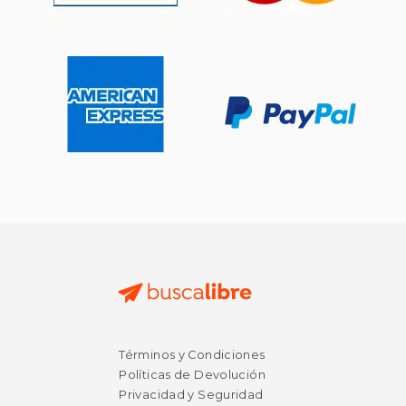
Términos y Condiciones
$ 46.66
$ 23
Políticas de Devolución
50%
12%
dcto.
dcto.
$ 23.33
$ 20.
Privacidad y Seguridad