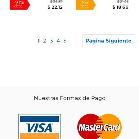
1
2
3
4
5
Página Siguiente
Rápido
Nuestras Formas de Pago
$ 39.62
$ 25.
50%
35%
dcto.
dcto.
$ 19.81
$ 16.