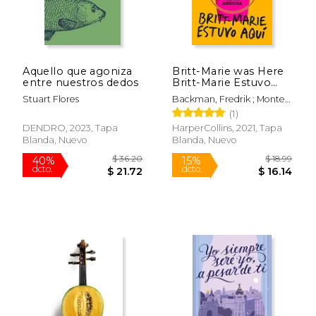
$ 51.60
$ 55.
50%
50%
dcto.
dcto.
$ 25.80
$ 27.
Aquello que agoniza
Britt-Marie was Here
entre nuestros dedos
Britt-Marie Estuvo
Aquí
Stuart Flores
Backman, Fredrik ; Montes
Cano, Carmen
(1)
DENDRO, 2023, Tapa
HarperCollins, 2021, Tapa
Blanda, Nuevo
Blanda, Nuevo
Rápido