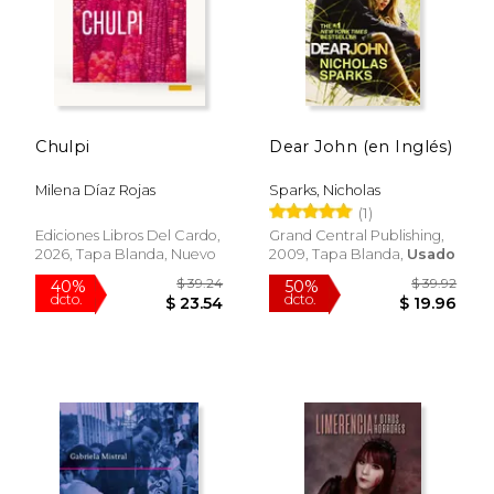
Chulpi
Dear John (en Inglés)
Milena Díaz Rojas
Sparks, Nicholas
(1)
Rápido
Ediciones Libros Del Cardo,
Grand Central Publishing,
2026, Tapa Blanda, Nuevo
2009, Tapa Blanda,
Usado
$ 35.00
$ 21
15%
15%
dcto.
dcto.
$ 29.75
$ 18.