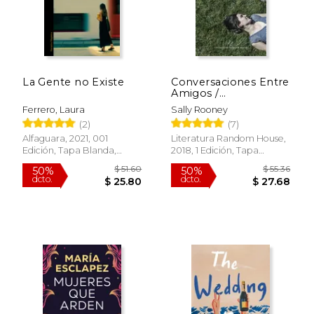
dcto.
dcto.
$ 23.54
$ 19.
La Gente no Existe
Conversaciones Entre
Amigos /
Conversations with
Ferrero, Laura
Sally Rooney
Friends
(2)
(7)
Alfaguara, 2021, 001
Literatura Random House,
Edición, Tapa Blanda,
2018, 1 Edición, Tapa
Nuevo
Blanda, Nuevo