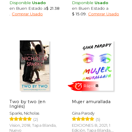
Disponible
Usado
Disponible
Usado
en Buen Estado a
$ 21.38
en Buen Estado a
.
Comprar Usado
$ 15.09
.
Comprar Usado
$ 18.99
$ 46.
15%
40%
dcto.
dcto.
$ 16.14
$ 28.
Two by two (en
Mujer amurallada
Inglés)
Sparks, Nicholas
Gina Parody
(2)
(5)
Vision, 2018, Tapa Blanda,
EDICIONES B, 2021, 1
Nuevo
Edición, Tapa Blanda,