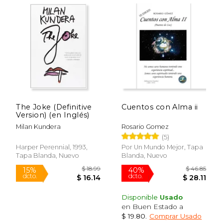
The Joke (Definitive
Cuentos con Alma ii
Version) (en Inglés)
Milan Kundera
Rosario Gomez
$ 23.00
$ 54.
15%
50%
(5)
dcto.
dcto.
$ 19.55
$ 27.
Harper Perennial, 1993,
Por Un Mundo Mejor, Tapa
Tapa Blanda, Nuevo
Blanda, Nuevo
Disponible
Usado
en Buen Estado a
$ 19.80
.
Comprar Usado