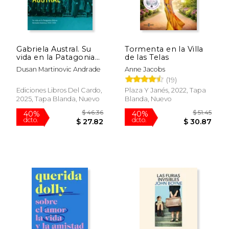
Gabriela Austral. Su
Tormenta en la Villa
$ 20.23
$ 25.
15%
15%
vida en la Patagonia
de las Telas
dcto.
dcto.
$ 17.19
$ 21.
chilena. Revisión
Dusan Martinovic Andrade
Anne Jacobs
histórica 1918-1920
(19)
Ediciones Libros Del Cardo,
Plaza Y Janés, 2022, Tapa
2025, Tapa Blanda, Nuevo
Blanda, Nuevo