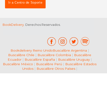
$ 36.87
$ 21
40%
15%
Ir a Centro de Soporte
dcto.
dcto.
$ 22.12
$ 18.
BookDelivery
. Derechos Reservados.
Bookdelivery Reino Unido
Buscalibre Argentina
|
Buscalibre Chile
|
Buscalibre Colombia
|
Buscalibre
Ecuador
|
Buscalibre España
|
Buscalibre Uruguay
|
Buscalibre México
|
Buscalibre Perú
|
Buscalibre Estados
Unidos
|
Buscalibre Otros Países
|