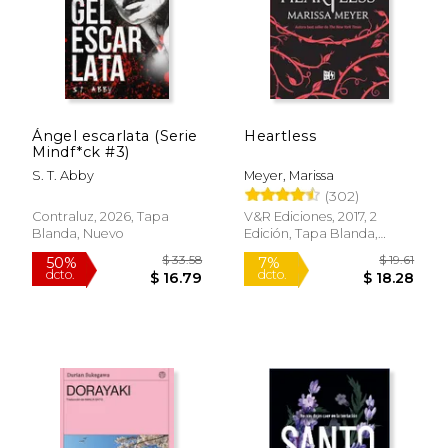
Ángel escarlata (Serie
Heartless
Mindf*ck #3)
S. T. Abby
Meyer, Marissa
(302)
Contraluz, 2026, Tapa
V&R Ediciones, 2017, 2
Blanda, Nuevo
Edición, Tapa Blanda,
Nuevo
$ 33.58
$ 19
50%
7%
dcto.
dcto.
$ 16.79
$ 18.