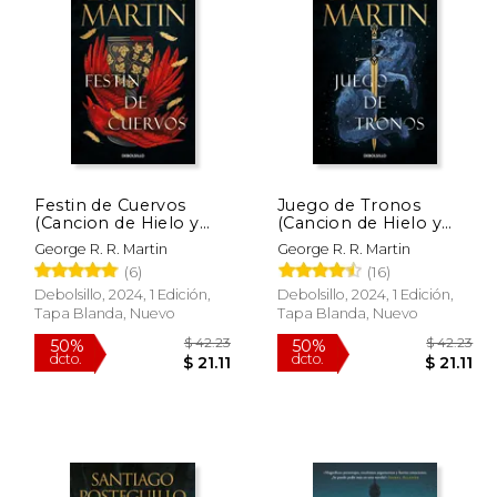
 42.23
$ 22.95
15%
15%
dcto.
dcto.
 21.11
$ 19.51
Festin de Cuervos
Juego de Tronos
(Cancion de Hielo y
(Cancion de Hielo y
Fuego 4)
Fuego 1)
George R. R. Martin
George R. R. Martin
(6)
(16)
Debolsillo, 2024, 1 Edición,
Debolsillo, 2024, 1 Edición,
Tapa Blanda, Nuevo
Tapa Blanda, Nuevo