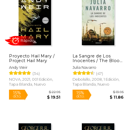
 66.68
$ 66.68
50%
50%
dcto.
dcto.
33.34
$ 33.34
Proyecto Hail Mary /
La Sangre de Los
Project Hail Mary
Inocentes / The Blood
of Innocents
Andy Weir
Julia Navarro
(34)
(47)
NOVA, 2021, 001 Edición,
Debolsillo, 2008, 1 Edición,
Tapa Blanda, Nuevo
Tapa Blanda, Nuevo
Rápido