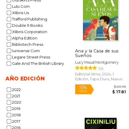
Outskirts Press
Lulu Com
Xlibris Us
Trafford Publishing
Double 9 Books
$
15%
Xlibris Corporation
dcto.
$ 
Alpha Edition
Bibliotech Press
Ana y la Casa de sus
Iuniverse Com
Sueños
Legare Street Press
Lucy Maud Montgomery
Gale And The British Library
(4)
Editorial Alma, 2024, 1
AÑO EDICIÓN
Edición, Tapa Dura, Nuevo
2022
2021
2020
2019
2018
2017
2016