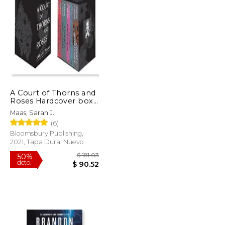
$ 13.95
$ 66.68
50%
dcto.
$ 11.86
$ 33.34
A Court of Thorns and
Roses Hardcover box
set (en Inglés)
Maas, Sarah J.
(6)
Bloomsbury Publishing,
2021, Tapa Dura, Nuevo