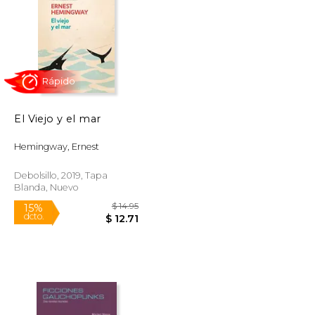
$ 16.95
$ 23.95
15%
dcto.
$ 14.41
$ 20.36
El Viejo y el mar
Hemingway, Ernest
Debolsillo, 2019, Tapa
Blanda, Nuevo
Rápido