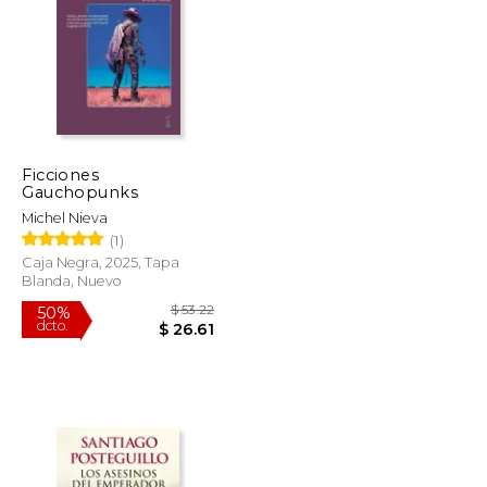
Ficciones
$ 20.07
$ 14.95
Gauchopunks
15%
dcto.
$ 17.06
$ 12.71
Michel Nieva
(1)
Caja Negra, 2025, Tapa
Blanda, Nuevo