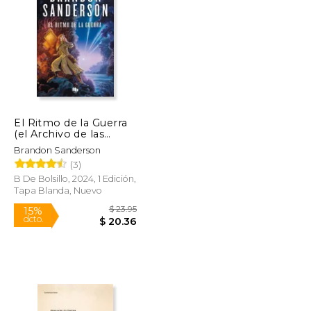
$ 42.23
$ 181.03
50%
dcto.
$ 21.11
$ 90.52
El Ritmo de la Guerra
(el Archivo de las
Tormentas 4)
Brandon Sanderson
(3)
B De Bolsillo, 2024, 1 Edición,
Tapa Blanda, Nuevo