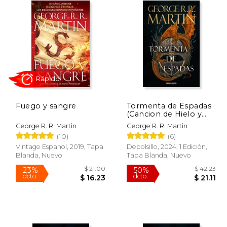
Fuego y sangre
Tormenta de Espadas
Rápido
(Cancion de Hielo y
Fuego 3)
George R. R. Martin
George R. R. Martin
(10)
(6)
Vintage Espanol, 2019, Tapa
Debolsillo, 2024, 1 Edición,
Blanda, Nuevo
Tapa Blanda, Nuevo
 39.79
$ 21.00
23%
50%
dcto.
dcto.
19.89
$ 16.23