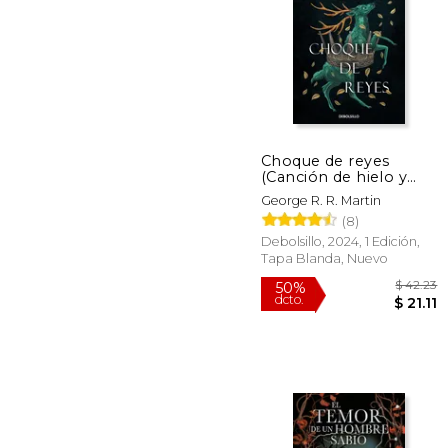
Choque de reyes
$
(Canción de hielo y
15%
fuego 2)
dcto.
$ 
George R. R. Martin
(8)
Debolsillo, 2024, 1 Edición,
Tapa Blanda, Nuevo