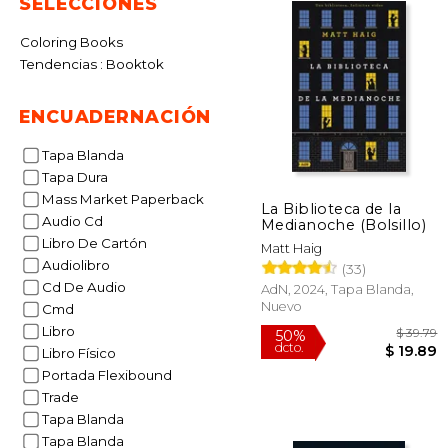
SELECCIONES
Coloring Books
Tendencias : Booktok
ENCUADERNACIÓN
Tapa Blanda
Tapa Dura
Mass Market Paperback
La Biblioteca de la
Audio Cd
Medianoche (Bolsillo)
Libro De Cartón
Matt Haig
Audiolibro
(33)
Cd De Audio
AdN, 2024, Tapa Blanda,
Nuevo
Cmd
Libro
Libro Físico
Portada Flexibound
Trade
$
Tapa Blanda
50%
dcto.
$ 
Tapa Blanda