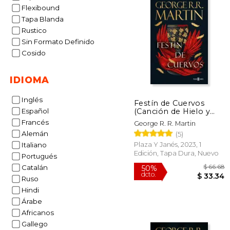
Flexibound
Tapa Blanda
Rustico
Sin Formato Definido
Cosido
IDIOMA
Inglés
Festín de Cuervos
(Canción de Hielo y
Español
Fuego 4)
Francés
George R. R. Martin
Alemán
(5)
Plaza Y Janés, 2023, 1
Italiano
Edición, Tapa Dura, Nuevo
Portugués
Catalán
Ruso
Hindi
Árabe
Africanos
Gallego