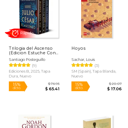
 20.95
$ 44.37
50%
15%
dcto.
dcto.
 17.81
$ 22.19
Trilogia del Ascenso
Hoyos
(Edicion Estuche Con:
Roma soy yo, Maldita
Santiago Posteguillo
Sachar, Louis
Roma, los Tres
(9)
(3)
Mundos)
Ediciones B, 2025, Tapa
SM (Spain), Tapa Blanda,
Dura, Nuevo
Nuevo
Rápido