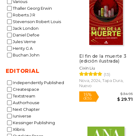
Various
Thaller Georg Erwin
Roberts J R
$
50%
dcto.
Stevenson Robert Louis
$
Jack London
Daniel Defoe
Jules Verne
Henty G A
Buchan John
El fin de la muerte 3
(edición ilustrada)
Cixin Liu
EDITORIAL
(13)
Nova, 2024, Tapa Dura,
Independently Published
Nuevo
Createspace
Textstream
Authorhouse
Next Chapter
Iuniverse
Kessinger Publishing
Xlibris