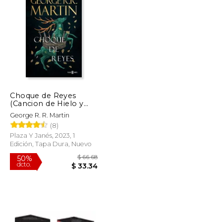
$ 70.47
$ 13.95
15%
dcto.
$ 35.24
$ 11.86
Choque de Reyes
(Cancion de Hielo y
Fuego 2)
George R. R. Martin
(8)
Plaza Y Janés, 2023, 1
Edición, Tapa Dura, Nuevo