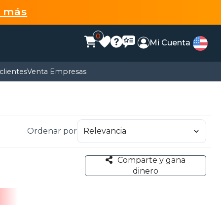
r más
0
Mi Cuenta
clientes
Venta Empresas
Ordenar por
Comparte y gana
dinero