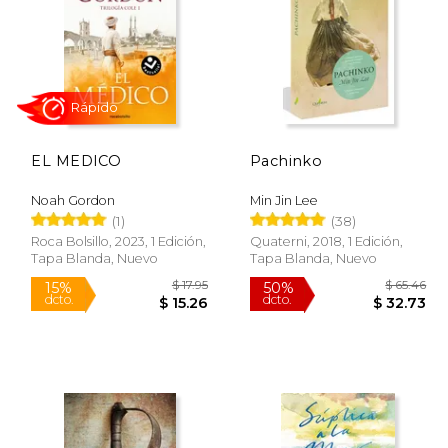
EL MEDICO
Pachinko
 33.95
$ 76.95
15%
15%
dcto.
dcto.
28.86
$ 65.41
Noah Gordon
Min Jin Lee
(1)
(38)
Roca Bolsillo, 2023, 1 Edición,
Quaterni, 2018, 1 Edición,
Tapa Blanda, Nuevo
Tapa Blanda, Nuevo