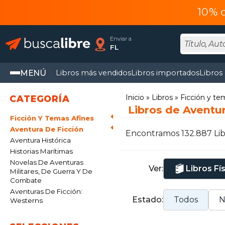
10% 
Enviar a
FL
MENÚ
Libros más vendidos
Libros importados
Libros
Inicio
Libros
Ficción y te
CATEGORÍA
Libros de Aventur
Ficción Y Temas Afines
Aventura De Ficción
Encontramos 132.887 Lib
Aventura Histórica
Historias Marítimas
Novelas De Aventuras
Ver:
Libros Fí
Militares, De Guerra Y De
Combate
Aventuras De Ficción:
Estado:
Todos
N
Westerns