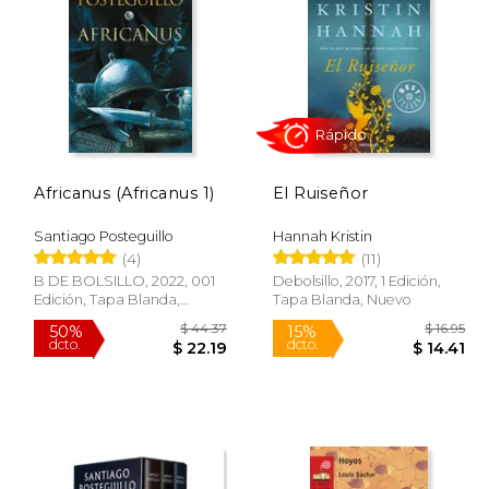
 34.95
$ 42.23
50%
50%
dcto.
dcto.
29.71
$ 21.11
Africanus (Africanus 1)
El Ruiseñor
Santiago Posteguillo
Hannah Kristin
(4)
(11)
B DE BOLSILLO, 2022, 001
Debolsillo, 2017, 1 Edición,
Edición, Tapa Blanda,
Tapa Blanda, Nuevo
Nuevo
Rápido