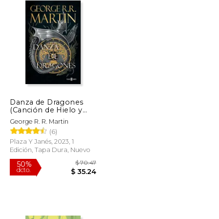
Danza de Dragones
(Canción de Hielo y
Fuego 5)
George R. R. Martin
(6)
Plaza Y Janés, 2023, 1
Edición, Tapa Dura, Nuevo
$ 42.23
$ 70.47
50%
dcto.
$ 21.11
$ 35.24