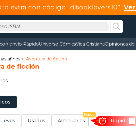
dto extra con código "dbooklovers10"
Ve
 con envío Rápido
Universo Cómics
Vida Cristiana
Opiniones de 
mas afines
Aventura de ficción
a de ficción
ros
sicos
Nuevo
uevos
Usados
Anticuarios
Rápido