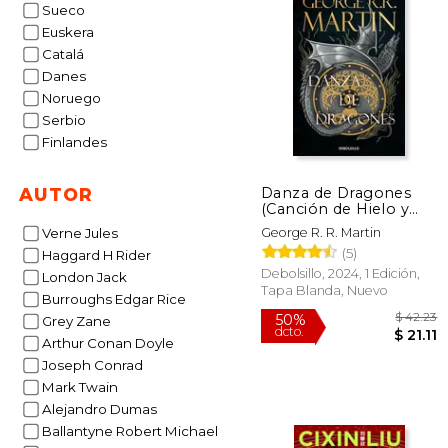
Sueco
$
50%
dcto.
$ 
Euskera
Catalá
Danes
Noruego
Serbio
Finlandes
Danza de Dragones
AUTOR
(Canción de Hielo y
Fuego 5): Los Libros
George R. R. Martin
Verne Jules
que Inspiraron la Serie
(5)
Haggard H Rider
Juego de Tronos de
hbo
Debolsillo, 2024, 1 Edición,
London Jack
Tapa Blanda, Nuevo
Burroughs Edgar Rice
Grey Zane
Arthur Conan Doyle
Joseph Conrad
Mark Twain
Alejandro Dumas
Ballantyne Robert Michael