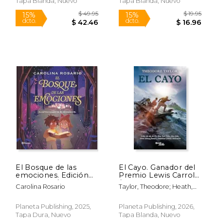
15%
15%
Tapa Blanda, Nuevo
Tapa Blanda, Nuevo
dcto.
dcto.
$ 11.86
$ 18.
Rápido
El Bosque de las
El Cayo. Ganador del
emociones. Edición
Premio Lewis Carroll
Tapa Dura / The
/ The Cay. Lewis
Carolina Rosario
Taylor, Theodore; Heath,
Forest of Emotions
Carroll Shelf Award
Mike; Neibauer, Anastasiia
Winner
Planeta Publishing, 2025,
Planeta Publishing, 2026,
Tapa Dura, Nuevo
Tapa Blanda, Nuevo