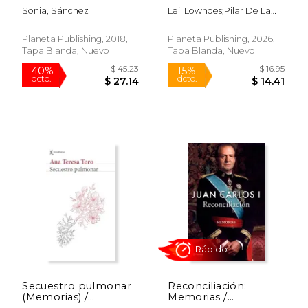
infalibles para
Sonia, Sánchez
Leil Lowndes;Pilar De La
persuadir, influir y
Peña Minguell
comunicar con éxito /
How to Talk to
Planeta Publishing, 2018,
Planeta Publishing, 2026,
Anyone
Tapa Blanda, Nuevo
Tapa Blanda, Nuevo
$ 14.95
$ 17
15%
15%
dcto.
dcto.
$ 12.71
$ 15.
Rápido
Secuestro pulmonar
Reconciliación:
(Memorias) /
Memorias /
Pulmonary
Reconciliation: A