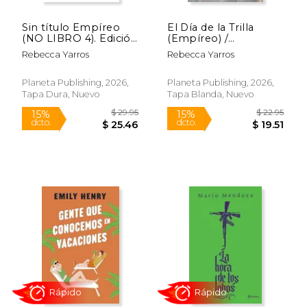
Sin título Empíreo
El Día de la Trilla
(NO LIBRO 4). Edición
(Empíreo) /
limitada con cantos
Threshing Day
Rebecca Yarros
Rebecca Yarros
tintados / Untitled
(Empyrean)
Empyrean (NOT
(Empyrean)
BOOK FOUR). Limited
Planeta Publishing, 2026,
Planeta Publishing, 2026,
Edition with Sprayed
Tapa Dura, Nuevo
Tapa Blanda, Nuevo
Edges
$ 29.95
$ 22.
15%
15%
dcto.
dcto.
$ 25.46
$ 19.