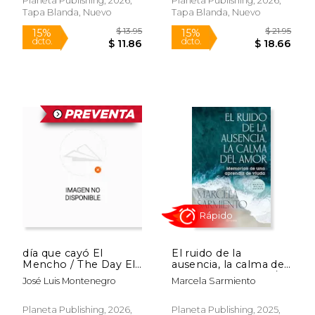
Planeta Publishing, 2026,
Planeta Publishing, 2026,
Tough Conversations.
Tapa Blanda, Nuevo
Tapa Blanda, Nuevo
Whole Hearts
día que cayó El
El ruido de la
Mencho / The Day El
ausencia, la calma del
Mencho Came Down
amor (Entrevistas) /
José Luis Montenegro
Marcela Sarmiento
$ 15.95
$ 19
The Noise of
15%
15%
dcto.
dcto.
Absence, the Calm of
$ 13.56
$ 16.
Love (I
Planeta Publishing, 2026,
Planeta Publishing, 2025,