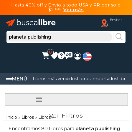
Hasta 40% off y Envío a todo USA y PR por solo
$2.99
Ver más
Enviar a
FL
0
MENÚ
Libros más vendidos
Libros importados
Libros
=
Ver Filtros
Inicio
Libros
Libros
Encontramos 80 Libros para
planeta publishing