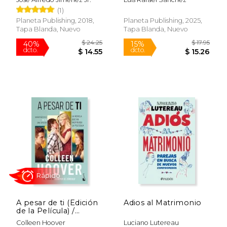
Rápido
(1)
Planeta Publishing, 2018,
Planeta Publishing, 2025,
Tapa Blanda, Nuevo
Tapa Blanda, Nuevo
$ 17.95
$ 24.
15%
15%
dcto.
dcto.
$ 15.26
$ 21.
A pesar de ti (Edición
Adios al Matrimonio
de la Película) /
Regretting You
Colleen Hoover
Luciano Lutereau
(Movie Tie-In)