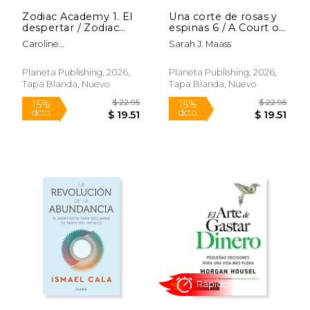
Zodiac Academy 1. El
Una corte de rosas y
despertar / Zodiac
espinas 6 / A Court of
Academy 1. The
Thorns and Roses 6
Caroline
Sarah J. Maass
Awakening
Peckham;Susanne Valenti
;María Cárcamo
Planeta Publishing, 2026,
Planeta Publishing, 2026,
Tapa Blanda, Nuevo
Tapa Blanda, Nuevo
$ 22.95
$ 22.
15%
15%
dcto.
dcto.
$ 19.51
$ 19.