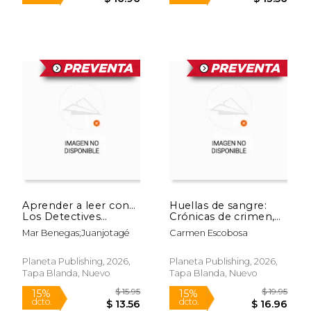
$ 21.95
$ 15
15%
15%
dcto.
dcto.
$ 18.66
$ 13.
Aprender a leer con…
Huellas de sangre:
Los Detectives
Crónicas de crimen,
Zoopencos 2. El
impunidad y
Mar Benegas;Juanjotagé
Carmen Escobosa
huevo de oro robado
redención en ambos
/ Learn to Read with
lados de la frontera /
the Zoopenco
Bloodstains: Stories
Planeta Publishing, 2026,
Planeta Publishing, 2026,
Detectives series 2.
of Crime, Impunity,
Tapa Blanda, Nuevo
Tapa Blanda, Nuevo
The Stolen Gold Egg
and Redemption...