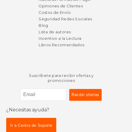
Opiniones de Clientes
Costos de Envío
Seguridad Redes Sociales
Blog
Lista de autores
Incentivo a la Lectura
Libros Recomendados
Suscríbete para recibir ofertas y
promociones
$ 15.95
$ 19
15%
15%
¿Necesitas ayuda?
dcto.
dcto.
$ 13.56
$ 16.
Ir a Centro de Soporte