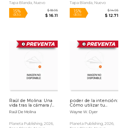
Tapa Blanda, Nuevo
Tapa Blanda, Nuevo
Raúl de Molina: Una
poder de la intención:
vida tras la cámara /
Cómo utilizar tu
Raúl de Molina: A Life
poder de
Raúl De Molina
Wayne W. Dyer
Behind the Camera
manifestación para
crear una vida plena y
feliz / The Power of
Planeta Publishing, 2026,
Planeta Publishing, 2026,
$ 13.95
$ 21
Intention