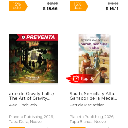
$ 49.95
$ 19
15%
15%
dcto.
dcto.
$ 42.46
$ 16.
arte de Gravity Falls /
Sarah, Sencilla y Alta.
The Art of Gravity
Ganador de la Medalla
Falls
Newbery / Sarah,
Alex Hirsch;Rob
Patricia Maclachlan
Plain and Tall. A
Renzetti;Ashanti Rojano
Newbery Medal
Gracia
Winner
Planeta Publishing, 2026,
Planeta Publishing, 2026,
Tapa Dura, Nuevo
Tapa Blanda, Nuevo