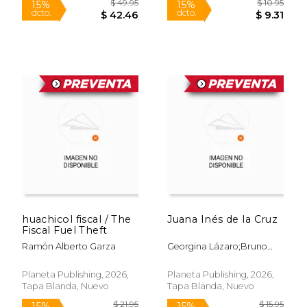
$ 53.16
$ 12
40%
15%
dcto.
dcto.
$ 31.90
$ 11.
huachicol fiscal / The
Juana Inés de la Cruz
Fiscal Fuel Theft
Ramón Alberto Garza
Georgina Lázaro;Bruno
González Preza
Planeta Publishing, 2026,
Planeta Publishing, 2026,
Rápido
Tapa Blanda, Nuevo
Tapa Blanda, Nuevo