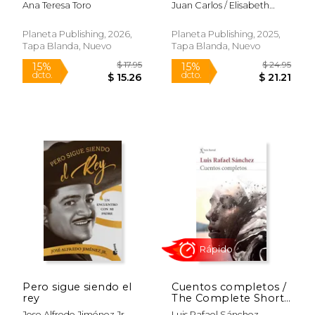
Ana Teresa Toro
Juan Carlos / Elisabeth
Sequestration (A
Memoir
Burgos
Memoir)
Planeta Publishing, 2026,
Planeta Publishing, 2025,
Tapa Blanda, Nuevo
Tapa Blanda, Nuevo
$ 45.23
$ 16
40%
15%
dcto.
dcto.
$ 27.14
$ 14.
Pero sigue siendo el
Cuentos completos /
rey
The Complete Short
Stories
Jose Alfredo Jiménez Jr.
Luis Rafael Sánchez