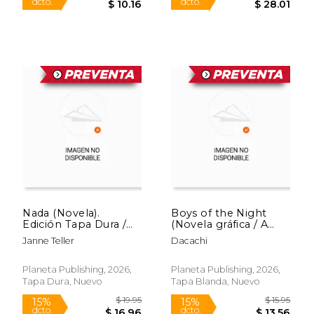
Rápido
$ 49.95
$ 10.
15%
15%
dcto.
dcto.
$ 42.46
$ 9.
Nada (Novela).
Boys of the Night
Edición Tapa Dura /
(Novela gráfica / A
Nothing (A Novel)
Graphic Novel)
Janne Teller
Dacachi
Planeta Publishing, 2026,
Planeta Publishing, 2026,
Tapa Dura, Nuevo
Tapa Blanda, Nuevo