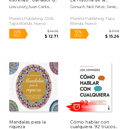
la Medalla Newbery /
Declaración de
Lois Lowry;Juan Carlos
Gorsuch, Neil; Nitze, Janie;
Number the Stars. A
Independencia /
Sanz;Juan Luque
Ellison, Chris
Newbery Medal
Heroes of 1776: The
Winner
Story of the
Planeta Publishing, 2026,
Planeta Publishing, Tapa
$ 22.95
$ 19
Declaration of
15%
15%
Tapa Blanda, Nuevo
Blanda, Nuevo
Independence
dcto.
dcto.
$ 19.51
$ 16.
Rápido
Rápido
Mandalas para la
Cómo hablar con
riqueza
cualquiera: 92 trucos