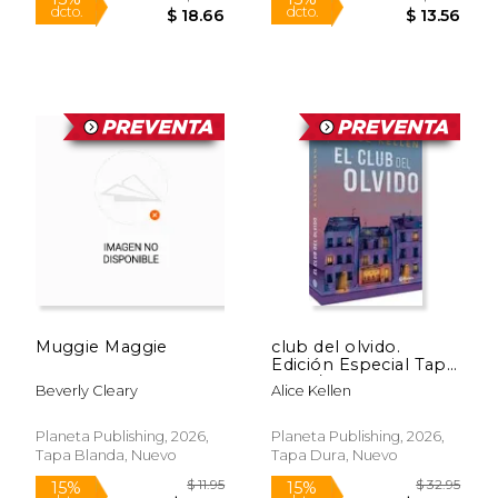
$ 21.95
$ 18
15%
15%
dcto.
dcto.
$ 18.66
$ 16.
Muggie Maggie
club del olvido.
Edición Especial Tapa
Dura / The
Beverly Cleary
Alice Kellen
Forgetfulness Club.
Special Edition
Planeta Publishing, 2026,
Planeta Publishing, 2026,
Tapa Blanda, Nuevo
Tapa Dura, Nuevo