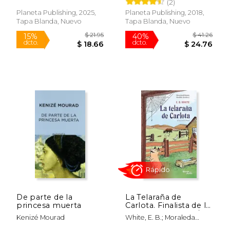
(2)
Planeta Publishing, 2025,
Planeta Publishing, 2018,
Tapa Blanda, Nuevo
Tapa Blanda, Nuevo
Rápido
$ 18.95
$ 16
15%
15%
dcto.
dcto.
$ 16.11
$ 14.
De parte de la
La Telaraña de
princesa muerta
Carlota. Finalista de la
Medalla Newbery /
Kenizé Mourad
White, E. B.; Moraleda
Charlotte's Web.
Díaz, Gema
Newbery Medal