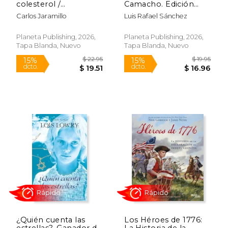
colesterol /
Camacho. Edición
Cholesterol is Your
conmemorativa 50
Carlos Jaramillo
Luis Rafael Sánchez
$ 17.95
$ 19
Friend (Spanish
aniversario / Macho
15%
20%
dcto.
dcto.
Edition)
Camacho’s Beat. 50th
$ 15.26
$ 16.
Anniversary Edition
Planeta Publishing, 2026,
Planeta Publishing, 2026,
Tapa Blanda, Nuevo
Tapa Blanda, Nuevo
Rápido
Rápido
¿Quién cuenta las
Los Héroes de 1776:
estrellas?. Ganador de
La Historia de la