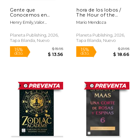
Gente que
hora de los lobos /
Conocemos en
The Hour of the
Vacaciones: La Novela
Wolves
Henry Emily,Valor
Mario Mendoza
que ha Inspirado la
Blanquer Ana
Película / People we
Meet on Vacation (Tv-
Planeta Publishing, 2026,
Planeta Publishing, 2026,
Rápido
Rápido
Tie in)
Tapa Blanda, Nuevo
Tapa Blanda, Nuevo
$ 15.95
$ 21
15%
15%
dcto.
dcto.
$ 13.56
$ 18.