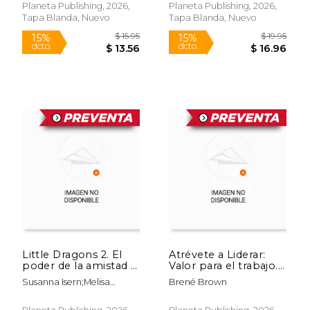
Planeta Publishing, 2026,
Planeta Publishing, 2026,
Tapa Blanda, Nuevo
Tapa Blanda, Nuevo
Rápido
$ 39.92
$ 14
Little Dragons 2. El
Atrévete a Liderar:
40%
15%
dcto.
dcto.
poder de la amistad /
Valor para el trabajo.
$ 23.95
$ 12.
Little Dragons 2. The
Conversaciones
Susanna Isern;Melisa
Brené Brown
Power of Friendship
difíciles. Corazones
Maceiras
íntegros / Dare to
Lead: Brave work.