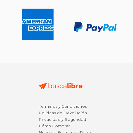
$ 19.95
$ 15
15%
15%
dcto.
dcto.
$ 16.96
$ 13.
Términos y Condiciones
Políticas de Devolución
Privacidad y Seguridad
Cómo Comprar
Nuestras Formas de Pago