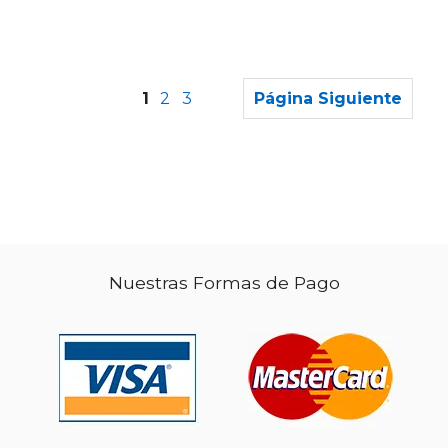
1
2
3
Página Siguiente
Nuestras Formas de Pago
$ 11.95
$ 32.
15%
15%
dcto.
dcto.
$ 10.16
$ 28.