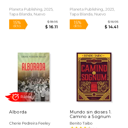
Planeta Publishing, 2025,
Planeta Publishing,, 2023,
Rápido
Tapa Blanda, Nuevo
Tapa Blanda, Nuevo
$ 24.25
$ 17
40%
15%
dcto.
dcto.
$ 14.55
$ 15.
Alborda
Mundo sin dioses 1.
Camino a Sognum
Cherie Pedreira Feeley
Benito Taibo