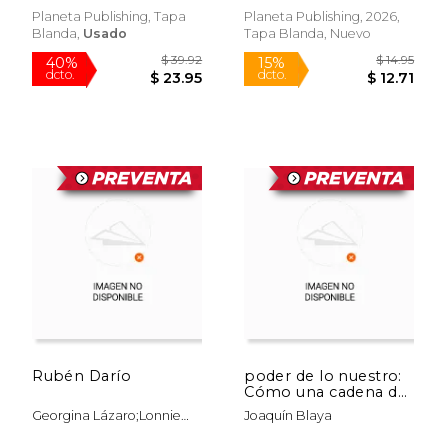
Finalist
Planeta Publishing, Tapa
Planeta Publishing, 2026,
Blanda,
Usado
Tapa Blanda, Nuevo
Rápido
$ 21.95
$ 41.
15%
40%
dcto.
dcto.
$ 18.66
$ 24.
Rubén Darío
poder de lo nuestro:
Cómo una cadena de
televisión transformó
Georgina Lázaro;Lonnie
Joaquín Blaya
a los Estados Unidos
Ruiz