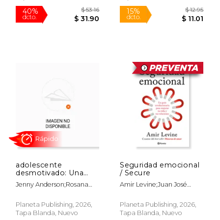
$ 18.95
$ 14
15%
15%
dcto.
dcto.
$ 16.11
$ 12.
adolescente
Seguridad emocional
desmotivado: Una
/ Secure
guía para lograr que
Jenny Anderson;Rosana
Amir Levine;Juan José
tu hijo recupere las
Esquinas López
Estrella González
ganas de aprender,
relacionarse y
Planeta Publishing, 2026,
Planeta Publishing, 2026,
sentirse mejor / The
Tapa Blanda, Nuevo
Tapa Blanda, Nuevo
Disengaged Teen