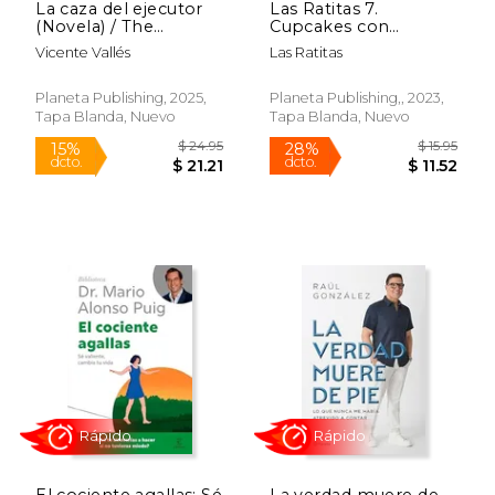
La caza del ejecutor
Las Ratitas 7.
(Novela) / The
Cupcakes con
Executioner Hunt (A
Sorpresa
Vicente Vallés
Las Ratitas
Novel)
Planeta Publishing, 2025,
Planeta Publishing,, 2023,
Tapa Blanda, Nuevo
Tapa Blanda, Nuevo
Rápido
$ 24.95
$ 15
El cociente agallas: Sé
La verdad muere de