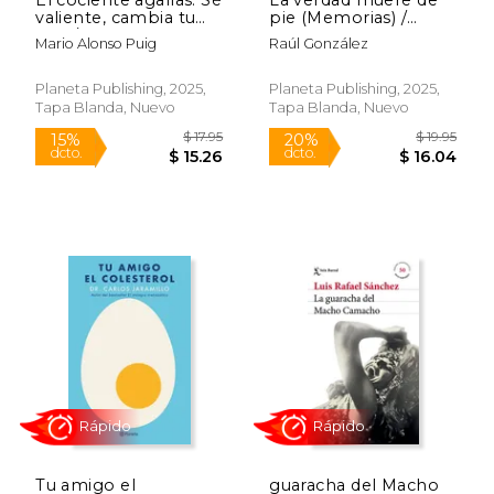
15%
28%
dcto.
dcto.
valiente, cambia tu
pie (Memorias) /
$ 21.21
$ 11.
vida / The Courage
Truth Dies Standing
Mario Alonso Puig
Raúl González
Factor
(A Memoir)
Planeta Publishing, 2025,
Planeta Publishing, 2025,
Tapa Blanda, Nuevo
Tapa Blanda, Nuevo
Rápido
Rápido
Tu amigo el
guaracha del Macho