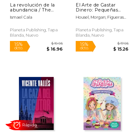
La revolución de la
El Arte de Gastar
abundancia / The
Dinero: Pequeñas
Abundance
Decisiones Para Una
Ismael Cala
Housel, Morgan; Figueras
Revolution (Spanish
Vida Más Plena / The
Deulofeu, Arnau
Edition)
Art of Spending
Money: Simpler
Planeta Publishing, Tapa
Planeta Publishing, Tapa
Choices for a Richer
Blanda, Nuevo
Blanda, Nuevo
Life
Rápido
$ 19.95
$ 17
15%
15%
dcto.
dcto.
$ 16.96
$ 15.