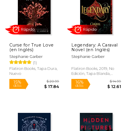
Curse for True Love
Legendary: A Caraval
$ 19.99
$ 19
(en Inglés)
Novel (en Inglés)
15%
15%
dcto.
dcto.
$ 16.99
$ 16.
Stephanie Garber
Stephanie Garber
(1)
Flatiron Books, Tapa Dura,
Flatiron Books, 2019, No
Nuevo
Edición, Tapa Blanda,
Nuevo