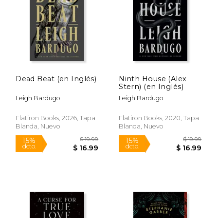
$ 16.99
$ 14.
15%
16%
dcto.
dcto.
$ 14.44
$ 12.
Dead Beat (en Inglés)
Ninth House (Alex
Stern) (en Inglés)
Leigh Bardugo
Leigh Bardugo
Flatiron Books, 2026, Tapa
Flatiron Books, 2020, Tapa
Blanda, Nuevo
Blanda, Nuevo