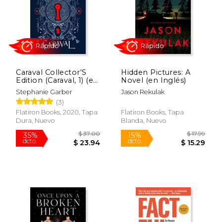
Rápido
Rápido
Caraval Collector'S
Hidden Pictures: A
Edition (Caraval, 1) (en
Novel (en Inglés)
Inglés)
Stephanie Garber
Jason Rekulak
(3)
$ 20.99
$ 14.
15%
16%
dcto.
dcto.
Flatiron Books, 2020, Tapa
Flatiron Books, Tapa
$ 17.84
$ 12.
Dura, Nuevo
Blanda, Nuevo