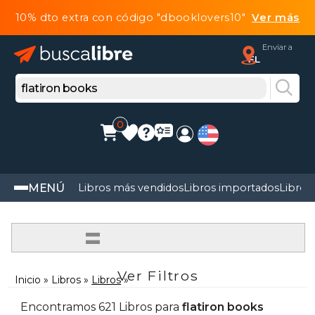
10% dto extra con código "dbooklovers10"
Ver más
Enviar a
FL
0
MENÚ
Libros más vendidos
Libros importados
Libros
=
Ver Filtros
Inicio
Libros
Libros
Encontramos 621 Libros para
flatiron books