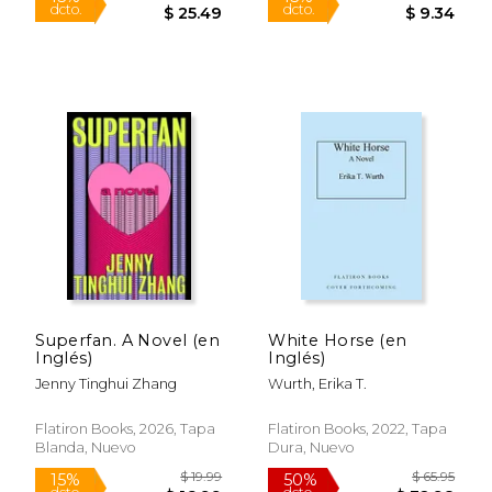
$ 32.99
$ 18
15%
19%
dcto.
dcto.
$ 28.04
$ 15.
Superfan. A Novel (en
White Horse (en
Inglés)
Inglés)
Jenny Tinghui Zhang
Wurth, Erika T.
Flatiron Books, 2026, Tapa
Flatiron Books, 2022, Tapa
Blanda, Nuevo
Dura, Nuevo