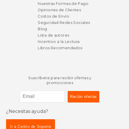
Nuestras Formas de Pago
Opiniones de Clientes
Costos de Envío
Seguridad Redes Sociales
Blog
Lista de autores
Incentivo a la Lectura
Libros Recomendados
Suscríbete para recibir ofertas y
promociones
¿Necesitas ayuda?
$ 19.99
$ 65.
15%
50%
Ir a Centro de Soporte