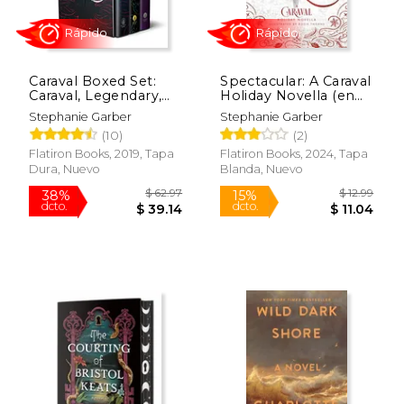
$ 27.99
$ 18
15%
15%
dcto.
dcto.
$ 23.79
$ 16.
Caraval Boxed Set:
Spectacular: A Caraval
Caraval, Legendary,
Holiday Novella (en
Finale (en Inglés)
Inglés)
Stephanie Garber
Stephanie Garber
(10)
(2)
Flatiron Books, 2019, Tapa
Flatiron Books, 2024, Tapa
Dura, Nuevo
Blanda, Nuevo
Rápido