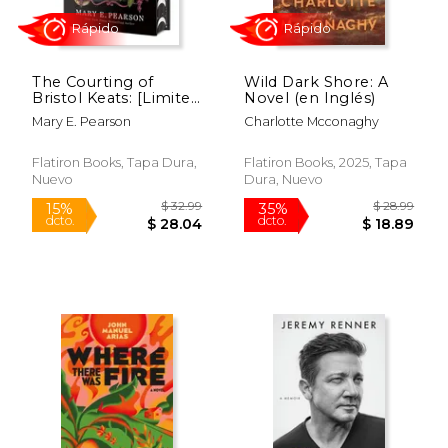
$ 28.99
$ 97.
15%
43%
dcto.
dcto.
$ 24.64
$ 55.
The Courting of
Wild Dark Shore: A
Bristol Keats: [Limited
Novel (en Inglés)
Stenciled Edge
Mary E. Pearson
Charlotte Mcconaghy
Edition] (en Inglés)
Flatiron Books, Tapa Dura,
Flatiron Books, 2025, Tapa
Nuevo
Dura, Nuevo
Rápido
Rápido