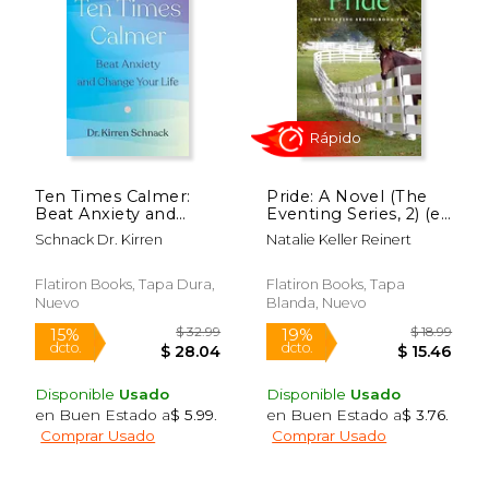
Ten Times Calmer:
Pride: A Novel (The
Beat Anxiety and
Eventing Series, 2) (en
Change Your Life (en
Inglés)
Schnack Dr. Kirren
Natalie Keller Reinert
Inglés)
Flatiron Books, Tapa Dura,
Flatiron Books, Tapa
Nuevo
Blanda, Nuevo
Disponible
Usado
Disponible
Usado
en Buen Estado a
$ 5.99
.
en Buen Estado a
$ 3.76
.
Comprar Usado
Comprar Usado
$ 43.84
$ 69.
50%
50%
dcto.
dcto.
$ 21.92
$ 34.