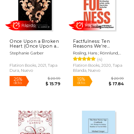
Rápido
Rápido
Once Upon a Broken
Factfulness: Ten
Heart (Once Upon a
Reasons We're
Broken Heart, 1) (en
Wrong About the
Stephanie Garber
Rosling, Hans ; Rönnlund,
Inglés)
World--And why
Anna Rosling ; Rosling, Ola
(4)
Things are Better
Than you Think (en
Flatiron Books, 2021, Tapa
Flatiron Books, 2020, Tapa
Inglés)
Dura, Nuevo
Blanda, Nuevo
$ 37.00
$ 17
35%
15%
dcto.
dcto.
$ 23.94
$ 15.