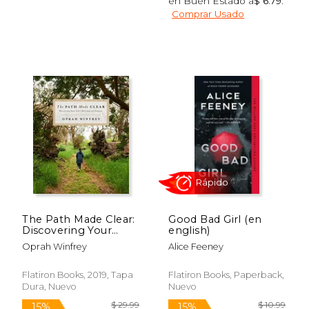
en Buen Estado a
$ 6.79
.
$ 42.56
$ 28.
50%
30%
Comprar Usado
dcto.
dcto.
$ 21.28
$ 20.
The Path Made Clear:
Good Bad Girl (en
Discovering Your
english)
Life's Direction and
Oprah Winfrey
Alice Feeney
Purpose (en Inglés)
Rápido
Flatiron Books, 2019, Tapa
Flatiron Books, Paperback,
Dura, Nuevo
Nuevo