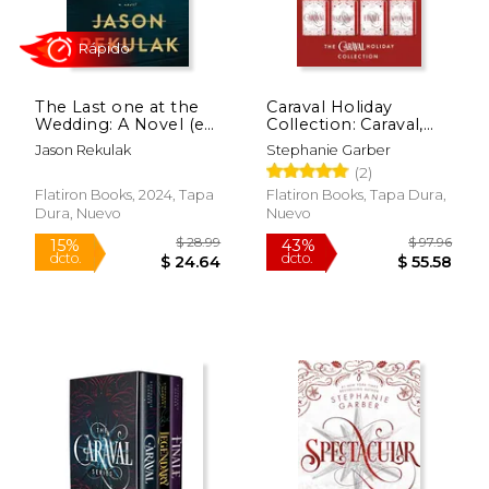
The Last one at the
Caraval Holiday
Wedding: A Novel (en
Collection: Caraval,
Inglés)
Legendary, Finale,
Jason Rekulak
Stephanie Garber
Spectacular (en
(2)
Inglés)
Flatiron Books, 2024, Tapa
Flatiron Books, Tapa Dura,
Dura, Nuevo
Nuevo
Rápido
Rápido