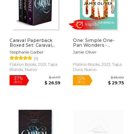
Caraval Paperback
One: Simple One-
Boxed Set: Caraval,
Pan Wonders -
Legendary, Finale (en
American
$ 17.99
$ 29.
15%
15%
Stephanie Garber
Jamie Oliver
Inglés)
Measurements (en
dcto.
dcto.
$ 15.29
$ 25.
(5)
Inglés)
Flatiron Books, 2021, Tapa
Flatiron Books, 2023, Tapa
Blanda, Nuevo
Dura, Nuevo