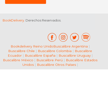
dcto.
dcto.
$ 16.99
$ 32.
BookDelivery
. Derechos Reservados.
Bookdelivery Reino Unido
Buscalibre Argentina
|
Buscalibre Chile
|
Buscalibre Colombia
|
Buscalibre
Ecuador
|
Buscalibre España
|
Buscalibre Uruguay
|
Buscalibre México
|
Buscalibre Perú
|
Buscalibre Estados
Unidos
|
Buscalibre Otros Países
|