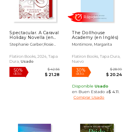
Spectacular. A Caraval
The Dollhouse
Holiday Novella (en
Academy (en Inglés)
Inglés)
Stephanie Garber;Rosie
Montimore, Margarita
Fowinkle
Rápido
Flatiron Books, 2024, Tapa
Flatiron Books, Tapa Dura,
Dura,
Usado
Nuevo
Disponible
Usado
en Buen Estado a
$ 4.11
.
Comprar Usado
$ 11.99
$ 70.
8%
50%
dcto.
dcto.
$ 11.03
$ 35.