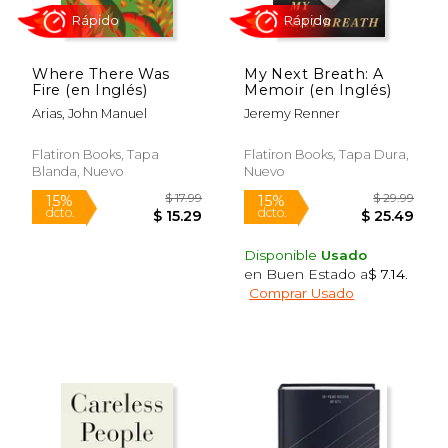
Where There Was
My Next Breath: A
$ 62.97
$ 12
Fire (en Inglés)
Memoir (en Inglés)
38%
15%
dcto.
dcto.
$ 39.14
$ 11.
Arias, John Manuel
Jeremy Renner
Flatiron Books, Tapa
Flatiron Books, Tapa Dura,
Blanda, Nuevo
Nuevo
Disponible
Usado
en Buen Estado a
$ 7.14
.
Comprar Usado
Rápido
Rápido