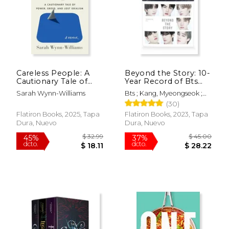
$ 32.99
$ 28.
15%
35%
Careless People: A
Beyond the Story: 10-
dcto.
dcto.
$ 28.04
$ 18.
Cautionary Tale of
Year Record of Bts
Power, Greed, and
(en Inglés)
Sarah Wynn-Williams
Bts ; Kang, Myeongseok ;
Lost Idealism (en
Hur, Anton
(30)
Inglés)
Flatiron Books, 2025, Tapa
Flatiron Books, 2023, Tapa
Dura, Nuevo
Dura, Nuevo
Rápido
Rápido