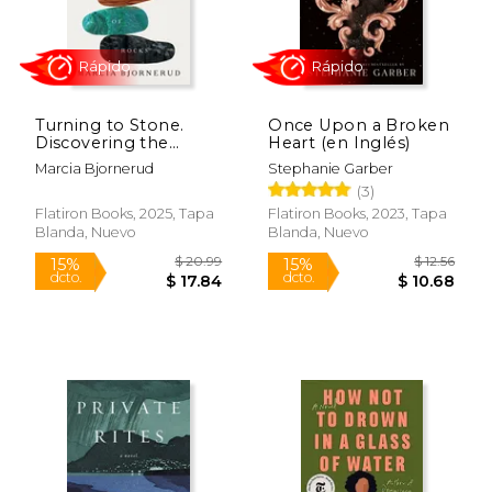
Turning to Stone.
Once Upon a Broken
Discovering the
Heart (en Inglés)
Subtle Wisdom of
Marcia Bjornerud
Stephanie Garber
Rocks (en Inglés)
(3)
Rápido
Rápido
Flatiron Books, 2025, Tapa
Flatiron Books, 2023, Tapa
Blanda, Nuevo
Blanda, Nuevo
$ 18.99
$ 36.
15%
15%
dcto.
dcto.
$ 16.14
$ 30.