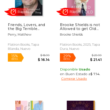
Friends, Lovers, and
Brooke Shields is not
the Big Terrible
Allowed to get Old:
Thing: A Memoir (en
Thoughts on Aging as
Perry, Matthew
Brooke Shields
Inglés)
a Woman (en Inglés)
Flatiron Books, Tapa
Flatiron Books, 2025, Tapa
Blanda, Nuevo
Dura, Nuevo
Rápido
Rápido
Disponible
Usado
en Buen Estado a
$ 7.14
.
Comprar Usado