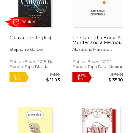
Caraval (en Inglés)
The Fact of a Body: A
Murder and a Memoir
(en Inglés)
Stephanie Garber
Alexandria Marzano-
Lesnevich
Flatiron Books, 2018, No
Flatiron Books, 2017, 1
Edición, Tapa Blanda,
Edición, Tapa Dura,
Usado
Nuevo
$ 32.99
$ 45.
45%
37%
dcto.
dcto.
$ 18.11
$ 28.