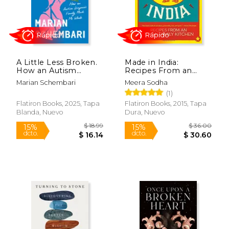
A Little Less Broken.
Made in India:
Rápido
Rápido
How an Autism
Recipes From an
Diagnosis Finally
Indian Family Kitchen
Marian Schembari
Meera Sodha
Made Me Whole (en
(en Inglés)
(1)
Inglés)
Flatiron Books, 2025, Tapa
Flatiron Books, 2015, Tapa
Blanda, Nuevo
Dura, Nuevo
$ 20.99
$ 34.
25%
34%
dcto.
dcto.
$ 15.79
$ 23.