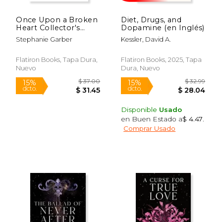
Once Upon a Broken
Diet, Drugs, and
Heart Collector's
Dopamine (en Inglés)
Edition: [Limited
Stephanie Garber
Kessler, David A.
Rápido
Stenciled Edge
Edition] (en Inglés)
Flatiron Books, Tapa Dura,
Flatiron Books, 2025, Tapa
Nuevo
Dura, Nuevo
Disponible
Usado
en Buen Estado a
$ 4.47
.
Comprar Usado
$ 37.00
$ 32.
15%
15%
dcto.
dcto.
$ 31.45
$ 28.