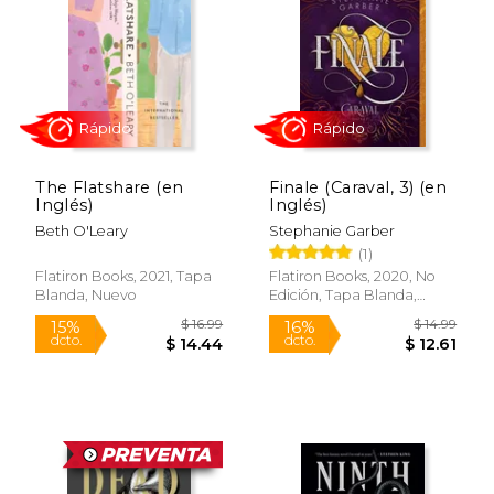
$ 18.99
$ 29.
15%
29%
dcto.
dcto.
$ 16.14
$ 21.
The Flatshare (en
Finale (Caraval, 3) (en
Inglés)
Inglés)
Beth O'Leary
Stephanie Garber
(1)
Flatiron Books, 2021, Tapa
Flatiron Books, 2020, No
Blanda, Nuevo
Edición, Tapa Blanda,
Nuevo
Rápido
Rápido