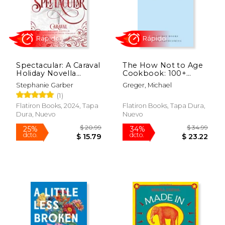
Rápido
Rápido
Spectacular: A Caraval
The How Not to Age
Holiday Novella
Cookbook: 100+
(Caraval, 4) (en Inglés)
Recipes for Getting
Stephanie Garber
Greger, Michael
Healthier and Living
(1)
Longer (en Inglés)
Flatiron Books, 2024, Tapa
Flatiron Books, Tapa Dura,
Dura, Nuevo
Nuevo
$ 20.99
$ 20.
25%
15%
dcto.
dcto.
$ 15.79
$ 17.