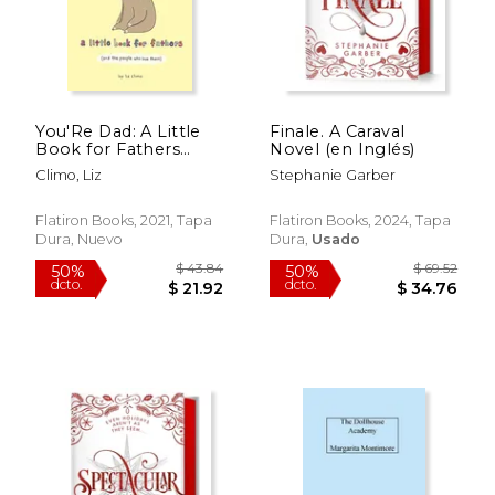
You'Re Dad: A Little
Finale. A Caraval
Book for Fathers
Novel (en Inglés)
Rápido
(And the People who
Climo, Liz
Stephanie Garber
Love Them) (en
Inglés)
Flatiron Books, 2021, Tapa
Flatiron Books, 2024, Tapa
Dura, Nuevo
Dura,
Usado
$ 41.97
$ 35.
37%
15%
dcto.
dcto.
$ 26.59
$ 29.