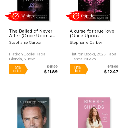
The Ballad of Never
A curse for true love
After (Once Upon a
(Once Upon a
Broken Heart, 2) (en
Broken Heart) (en
Stephanie Garber
Stephanie Garber
Inglés)
Inglés)
Flatiron Books, Tapa
Flatiron Books, 2025, Tapa
Blanda, Nuevo
Blanda, Nuevo
Rápido
Rápido
$ 13.99
$ 13
15%
11%
dcto.
dcto.
$ 11.89
$ 12.