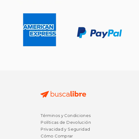
Rápido
Términos y Condiciones
$ 29.99
$ 10.
15%
15%
Políticas de Devolución
dcto.
dcto.
$ 25.49
$ 9.
Privacidad y Seguridad
Cómo Comprar