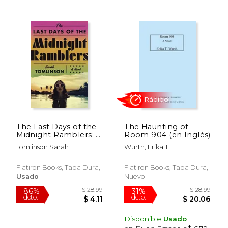
The Last Days of the
The Haunting of
Rápido
Midnight Ramblers: A
Room 904 (en Inglés)
Novel (en Inglés)
Tomlinson Sarah
Wurth, Erika T.
Flatiron Books, Tapa Dura,
Flatiron Books, Tapa Dura,
Usado
Nuevo
Disponible
Usado