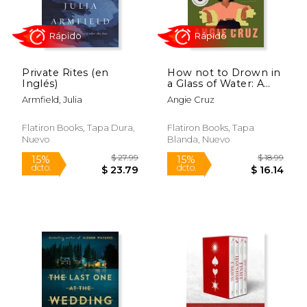
Private Rites (en
How not to Drown in
Inglés)
a Glass of Water: A
Novel (en Inglés)
Armfield, Julia
Angie Cruz
Flatiron Books, Tapa Dura,
Flatiron Books, Tapa
Nuevo
Blanda, Nuevo
Rápido
Rápido
$ 20.99
$ 12
15%
15%
dcto.
dcto.
$ 17.84
$ 10.