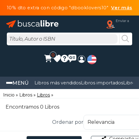
10% dto extra con código "dbooklovers10"
Ver más
Enviar a
FL
0
MENÚ
Libros más vendidos
Libros importados
Libros
Inicio
Libros
Libros
Encontramos 0 Libros
Ordenar por
Comparte y