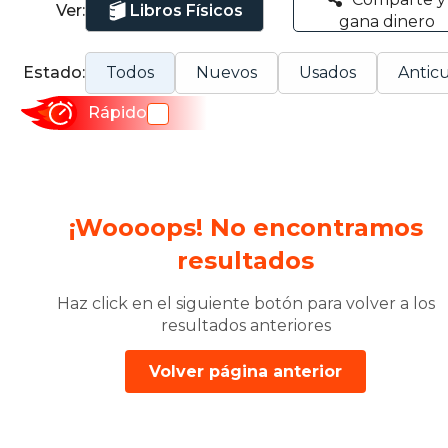
Ver:
Libros Físicos
gana dinero
Estado:
Todos
Nuevos
Usados
Anticu
Rápido
¡Woooops! No encontramos
resultados
Haz click en el siguiente botón para volver a los
resultados anteriores
Volver página anterior