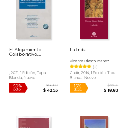
El Alojamiento
La India
Colaborativo.
Problemática Jurídica
Vicente Blasco Ibañez
Actual de las
(2)
Viviendas de uso
Turístico
, 2021, 1 Edición, Tapa
Gadir, 2014, 1 Edición, Tapa
Blanda, Nuevo
Blanda, Nuevo
$ 85.09
$ 22
50%
15%
dcto.
dcto.