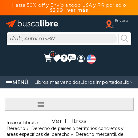
Hasta 50% off y Envío a todo USA y PR por solo
$2.99
Ver más
Enviar a
FL
0
MENÚ
Libros más vendidos
Libros importados
Libros
=
Ver Filtros
Inicio
Libros
Derecho
Derecho de países o territorios concretos y
áreas específicas del derecho
Derecho mercantil, de