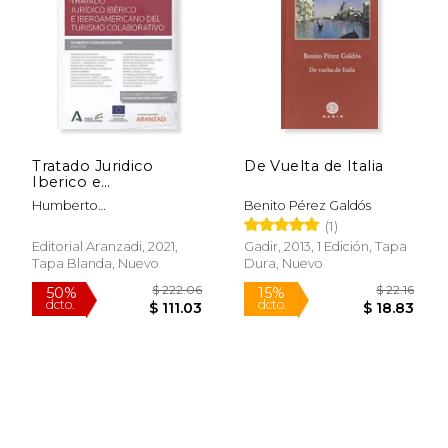
$ 42.55
$ 18.
Tratado Juridico
De Vuelta de Italia
Iberico e
Iberoamericano del
Humberto
Benito Pérez Galdós
Turismo Colabo
Gos&Aacute;Lbez
(1)
Peque&Ntilde;O
Editorial Aranzadi, 2021,
Gadir, 2013, 1 Edición, Tapa
Tapa Blanda, Nuevo
Dura, Nuevo