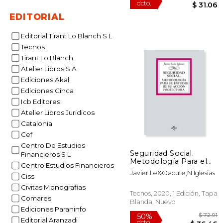
EDITORIAL
Editorial Tirant Lo Blanch S L
Tecnos
Tirant Lo Blanch
Atelier Libros S A
50%
dcto.
$ 
Ediciones Akal
Ediciones Cinca
Icb Editores
Atelier Libros Juridicos
Catalonia
Cef
Centro De Estudios
Seguridad Social.
Financieros S L
Metodología Para el
Centro Estudios Financieros
Estudio de su Acción
Javier Le&Oacute;N Iglesias
Ciss
Protectora
Civitas Monografias
Tecnos, 2020, 1 Edición, Tapa
Comares
Blanda, Nuevo
Ediciones Paraninfo
Editorial Aranzadi