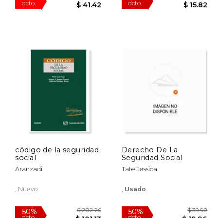
(Atelier Laboral)
$ 62.12
$ 69.04
40%
50%
dcto.
dcto.
31.06
$ 41.42
código de la seguridad
Derecho De La
social
Seguridad Social
Aranzadi
Tate Jessica
, Nuevo
,
Usado