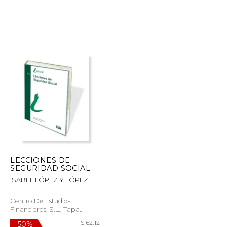
$ 189.16
$ 54.77
50%
dcto.
$ 94.58
$ 27.38
LECCIONES DE
SEGURIDAD SOCIAL
ISABEL LÓPEZ Y LÓPEZ
Centro De Estudios
Financieros, S.L., Tapa
Blanda,
Usado