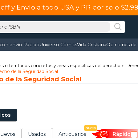
off y Envío a todo USA y PR por solo $2.
 con envío Rápido
Universo Cómics
Vida Cristiana
Opiniones de 
s o territorios concretos y áreas específicas del derecho
Derec
cho de la Seguridad Social
o de la Seguridad Social
sicos
Nuevo
uevos
Usados
Anticuarios
Rápido