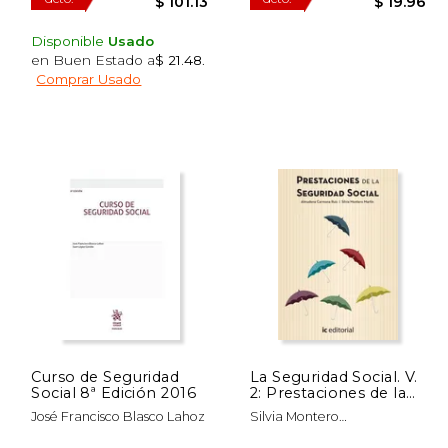
Disponible
Usado
en Buen Estado a
$ 21.48
.
Comprar Usado
$ 72.91
$ 202.26
50%
50%
dcto.
dcto.
36.46
$ 101.13
Curso de Seguridad
La Seguridad Social. V.
Social 8ª Edición 2016
2: Prestaciones de la
Seguridad Social
José Francisco Blasco Lahoz
Silvia Montero
Martín,Almudena Carmona