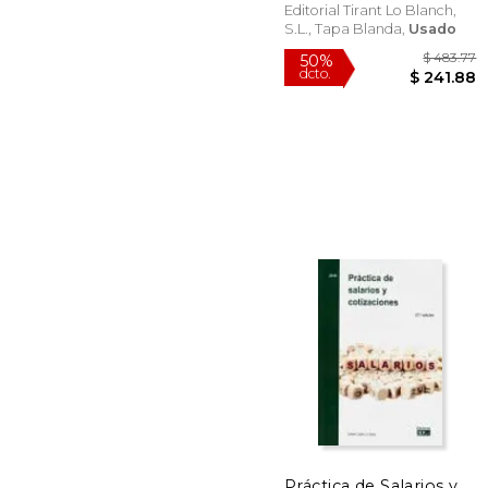
Editorial Tirant Lo Blanch,
S.L., Tapa Blanda,
Usado
$ 
50%
dcto.
$ 2
Práctica de Salarios y