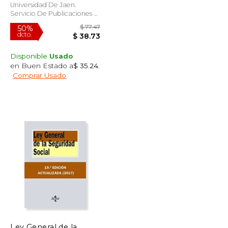
Social"
Universidad De Jaen.
Servicio De Publicaciones E
Intercambio, 2021, 1 Edición,
Tapa Blanda, Nuevo
Disponible
Usado
en Buen Estado a
$ 35.24
.
Comprar Usado
$ 73.49
$ 77.47
50%
dcto.
$ 44.09
$ 38.73
Ley General de la