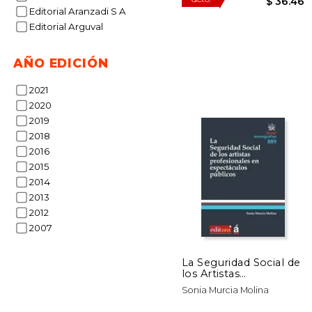
Editorial Aranzadi S A
Editorial Arguval
AÑO EDICIÓN
2021
2020
2019
50%
2018
dcto.
$ 
2016
2015
2014
2013
2012
2007
La Seguridad Social de
los Artistas
Profesionales en
Sonia Murcia Molina
Espectáculos Públicos
(Monografías)