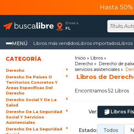
Hasta 50% 
Enviar a
FL
MENÚ
Libros más vendidos
Libros importados
Libros
Inicio
Libros
CATEGORÍA
Derecho
Derecho de paíse
servicios asistenciales
Dere
Derecho
Libros de Derech
Derecho De Países O
Territorios Concretos Y
Áreas Específicas Del
Encontramos 52 Libros
Derecho
Derecho Social Y De La
Salud
Ver:
Libros Fí
Derecho De La Seguridad
Social Y Servicios
Asistenciales
Derecho De La Seguridad
Estado:
Todos
N