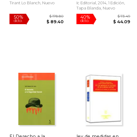
Ruiz
Tirant Lo Blanch, Nuevo
Ic Editorial, 2014, 1 Edición,
Tapa Blanda, Nuevo
483.77
$ 178.80
50%
40%
dcto.
dcto.
41.88
$ 89.40
El Derecho a la
ley de medidas en