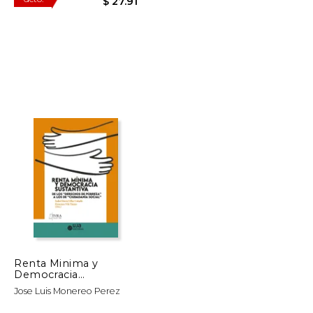
$ 39.92
$ 55.82
50%
dcto.
$ 19.96
$ 27.91
Renta Minima y
Democracia
Sustantiva: De los
Jose Luis Monereo Perez
"Derechos de Pobreza
" a los de "Ciudadania