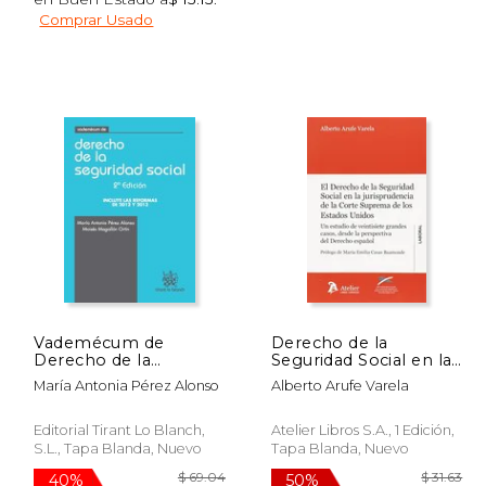
289.82
$ 31.45
40%
50%
Comprar Usado
dcto.
dcto.
73.89
$ 18.87
Vademécum de
Derecho de la
Derecho de la
Seguridad Social en la
Seguridad Social 2ª Ed.
jurisprudencia de la
María Antonia Pérez Alonso
Alberto Arufe Varela
2013
Corte Suprema de los
Estados Unidos.: Un
estudio de veintisiete
Editorial Tirant Lo Blanch,
Atelier Libros S.A., 1 Edición,
grandes casos, desde
S.L., Tapa Blanda, Nuevo
Tapa Blanda, Nuevo
la perspectiva del
Derecho español.