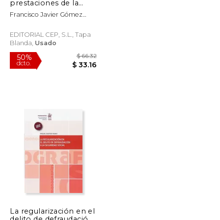
dcto.
$ 44.76
$ 24.41
prestaciones de la
Seguridad Social
Francisco Javier Gómez
(UF0342). Certificados
Sáez
de profesionalidad.
Gestión integrada de
EDITORIAL CEP, S.L., Tapa
recursos humanos
Blanda,
Usado
(ADGD0208)
La regularización en el
delito de defraudación