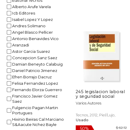
Editorial Tecnos
$ 
40%
Alberto Arufe Varela
dcto.
$ 1
Icb Editores
Isabel Lopez Y Lopez
Andres Solimano
Angel Blasco Pellicer
Antonio Benavides Vico
Aranzadi
Astor Garcia Suarez
Concepcion Sanz Saez
Damian Beneyto Calabuig
Daniel Patricio Jimenez
Efren Borrajo Dacruz
Felisa Fernandez Lopez
Fernando Elorza Guerrero
245 legislacion laboral
y seguridad social
Francisco Javier Gomez
Saez
Varios Autores
Fulgencio Pagan Martin
Portugues
Tecnos, 2012, Piel/lujo,
Hixinio Beiras Cal Marciano
Usado
S&Aacute Nchez Bayle