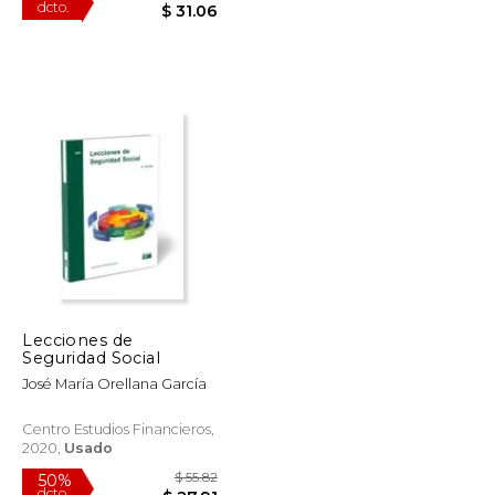
$ 31.63
$ 62.12
50%
dcto.
$ 15.82
$ 31.06
Lecciones de
Seguridad Social
José María Orellana García
Centro Estudios Financieros,
2020,
Usado