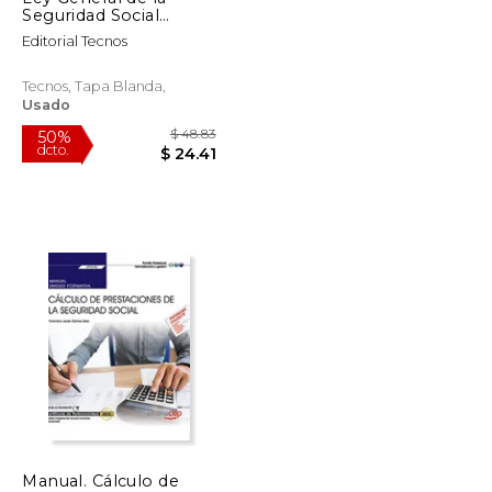
Seguridad Social
(Derecho - Biblioteca
Editorial Tecnos
De Textos Legales)
Tecnos, Tapa Blanda,
Usado
$ 89.51
$ 48.83
50%
Manual. Cálculo de