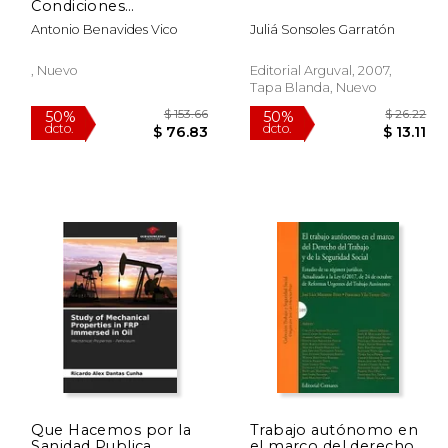
dcto.
dcto.
37.53
$ 32.38
Condiciones
Laborales, El
Antonio Benavides Vico
Juliá Sonsoles Garratón
, Nuevo
Editorial Arguval, 2007,
Tapa Blanda, Nuevo
Que Hacemos por la
Trabajo autónomo en
Sanidad Publica
el marco del derecho