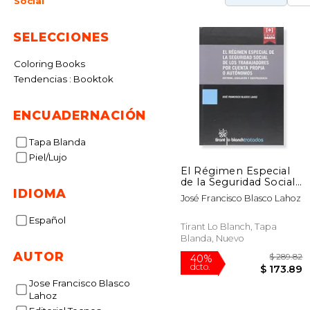
Social
SELECCIONES
Coloring Books
Tendencias : Booktok
ENCUADERNACIÓN
Tapa Blanda
Piel/Lujo
El Régimen Especial
de la Seguridad Social
IDIOMA
de los Trabajadores
José Francisco Blasco Lahoz
por Cuenta Propia o
Autónomos
Español
Tirant Lo Blanch, Tapa
Blanda, Nuevo
AUTOR
Jose Francisco Blasco
Lahoz