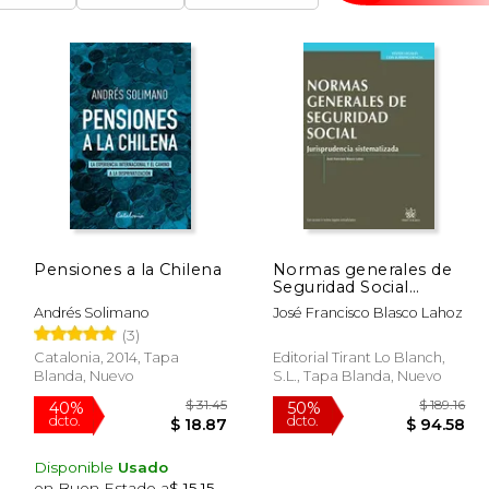
Pensiones a la Chilena
Normas generales de
Seguridad Social
Jurisprudencia
Andrés Solimano
José Francisco Blasco Lahoz
Sistematizada 1ª Ed.
(3)
2013 (Textos Legales)
Catalonia, 2014, Tapa
Editorial Tirant Lo Blanch,
Blanda, Nuevo
S.L., Tapa Blanda, Nuevo
Disponible
Usado
en Buen Estado a
$ 15.15
.