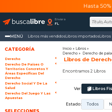
Hasta 50% 
Enviar a
FL
MENÚ
Libros más vendidos
Libros importados
Libros
Inicio
Libros
CATEGORÍA
Derecho
Derecho de paíse
Libros de Derecho
Derecho
Derecho De Países O
Territorios Concretos Y
Encontramos 2 Libros
Áreas Específicas Del
Derecho
Derecho Social Y De La
Salud
Ver:
Libros Fí
Derecho Del Juego Y Las
Apuestas
Estado:
Todos
N
SELECCIONES