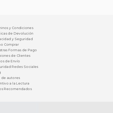
minos y Condiciones
ticas de Devolución
acidad y Seguridad
o Comprar
stras Formas de Pago
iones de Clientes
os de Envío
uridad Redes Sociales
g
a de autores
ntivo a la Lectura
ros Recomendados