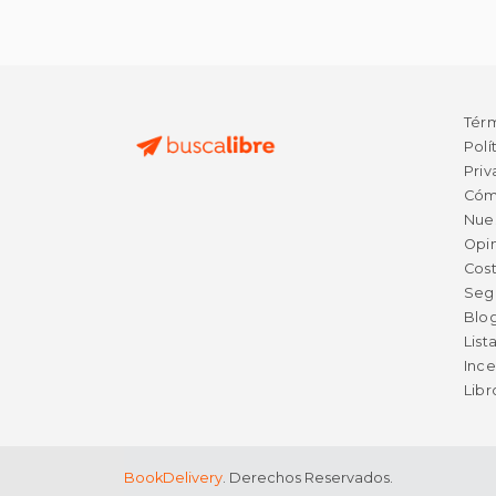
Tér
Polí
Priv
Cóm
Nue
Opin
Cost
Seg
Blo
List
Ince
Lib
BookDelivery
. Derechos Reservados.