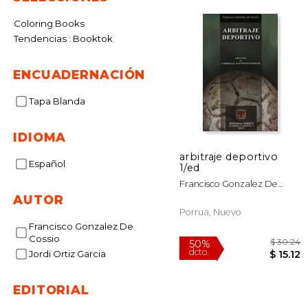
Coloring Books
Tendencias : Booktok
ENCUADERNACIÓN
Tapa Blanda
IDIOMA
arbitraje deportivo
Español
1/ed
Francisco Gonzalez De
Cossio
AUTOR
Porrua, Nuevo
Francisco Gonzalez De
Cossio
Jordi Ortiz Garcia
EDITORIAL
$
50%