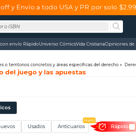
off y Envío a todo USA y PR por solo $2.
 con envío Rápido
Universo Cómics
Vida Cristiana
Opiniones de 
s o territorios concretos y áreas específicas del derecho
Derec
 del juego y las apuestas
sicos
Nuevo
uevos
Usados
Anticuarios
Rápido