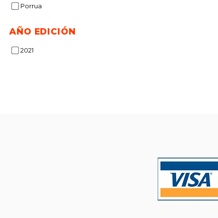
dcto.
$
Porrua
AÑO EDICIÓN
2021