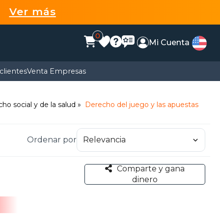
99
Ver más
0
Mi Cuenta
clientes
Venta Empresas
ho social y de la salud
Derecho del juego y las apuestas
Ordenar por
Comparte y gana
dinero