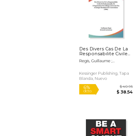
Des Divers Cas De La
$
Responsabilite Civile
6%
Et Professionnelle; De
dcto.
$ 
Regis, Guillaume ;
L'Organisation Du
Suronneau, Fernand
Suffrage Universel; Des
Avantages Resultant
Kessinger Publishing, Tapa
Des Conventions
Blanda, Nuevo
(1896) (en Francés)