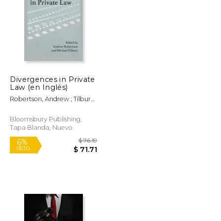
Divergences in Private
$ 25.95
$ 18.95
Law (en Inglés)
6%
dcto.
$ 24.42
$ 17.84
Robertson, Andrew ; Tilbury,
Michael
Bloomsbury Publishing,
Tapa Blanda, Nuevo