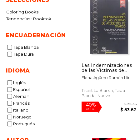
Coloring Books
Tendencias : Booktok
ENCUADERNACIÓN
Tapa Blanda
Tapa Dura
Las Indemnizaciones
IDIOMA
de las Víctimas de
Accidentes de Tráfico
Elena Agüero Ramón Llín
Inglés
Español
Tirant Lo Blanch, Tapa
Blanda, Nuevo
Alemán
Francés
Italiano
Noruego
Portugués
$
40%
dcto.
$ 