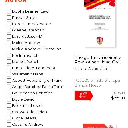
AUTOR
Books Learner Law
Russell Sally
Fiero James Newton
Greene Brendan
Lazarus Jason D
Mckie Andrew
Mckie Andrew Skeate Ian
Meili Friedrich
Riesgo Empresarial y
Merkel Rudolf
Responsabilidad Civil
Publications Landmark
Natalia Álvarez Lata
Walsmann Hans
Abbott Howard Tyler Mark
Reus, 2015, 1 Edición, Tapa
Blanda, Nuevo
Angel Sanchez De La Torre
Beuermann Christine
Boyle David
Brickman Lester
Cadwallader Brian
Clyne Teresa
Cousins Andrew