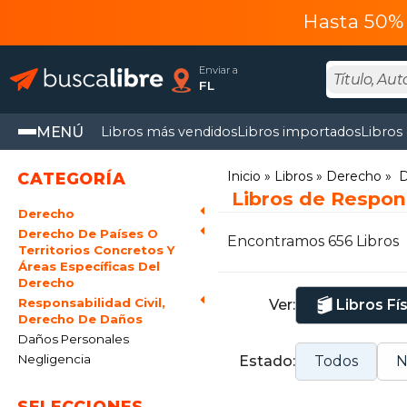
Hasta 50% 
Enviar a
FL
MENÚ
Libros más vendidos
Libros importados
Libros
Inicio
Libros
Derecho
D
CATEGORÍA
Libros de Respons
Derecho
Derecho De Países O
Encontramos 656 Libros
Territorios Concretos Y
Áreas Específicas Del
Derecho
Responsabilidad Civil,
Ver:
Libros Fí
Derecho De Daños
Daños Personales
Negligencia
Estado:
Todos
N
SELECCIONES