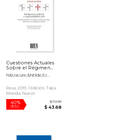
Cuestiones Actuales
Sobre el Régimen
Jurídico de la
N&Uacute;&Ntilde;Ez
Responsabilidad Civil
Zorrilla, M&Ordf; Carmen
por los Daños
Causados por la
Reus, 2019, 1 Edición, Tapa
Inteligencia Artificial
Blanda, Nuevo