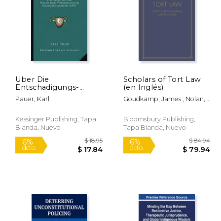
Uber Die
Scholars of Tort Law
 20.95
$ 28.95
Entschadigungs-
(en Inglés)
6%
6%
Forderung: Wegen
dcto.
dcto.
19.72
$ 27.25
Pauer, Karl
Goudkamp, James ; Nolan,
Eines Widerrechtlich
Donal
Erlangten Arrestes
(1893) (en Alemán)
Kessinger Publishing, Tapa
Bloomsbury Publishing,
Blanda, Nuevo
Tapa Blanda, Nuevo