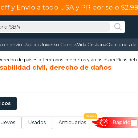
off y Envío a todo USA y PR por solo $2.
 con envío Rápido
Universo Cómics
Vida Cristiana
Opiniones de 
erecho de países o territorios concretos y áreas específicas del
abilidad civil, derecho de daños
sicos
Nuevo
uevos
Usados
Anticuarios
Rápido