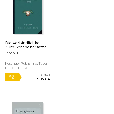
$ 55.99
$ 51.95
6%
dcto.
$ 52.69
$ 48.89
Die Verbindlichkeit
Zum Schadenersatze
(1874) (en Alemán)
Jacobi, L.
Kessinger Publishing, Tapa
Blanda, Nuevo