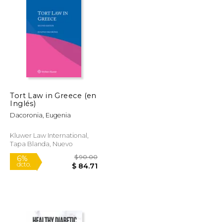
$ 87.67
$ 72.81
40%
dcto.
$ 52.60
$ 43.68
Tort Law in Greece (en
Inglés)
Dacoronia, Eugenia
Kluwer Law International,
Tapa Blanda, Nuevo