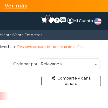
99
Ver más
0
Mi Cuenta
clientes
Venta Empresas
 derecho
Responsabilidad civil, derecho de daños
Ordenar por
Comparte y gana
dinero