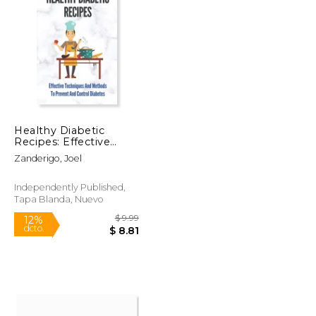
$ 141.68
$ 90.00
6%
dcto.
$ 70.84
$ 84.71
Healthy Diabetic
Recipes: Effective
Techniques And
Zanderigo, Joel
Methods To Prevent
And Control Diabetes:
Easy Recipes For
Independently Published,
Diabetes (en Inglés)
Tapa Blanda, Nuevo