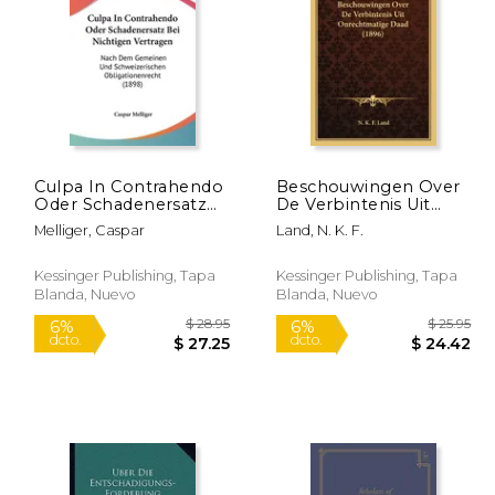
 89.08
$ 34.19
15%
6%
dcto.
dcto.
44.54
$ 29.06
Culpa In Contrahendo
Beschouwingen Over
Oder Schadenersatz
De Verbintenis Uit
Bei Nichtigen
Onrechtmatige Daad
Melliger, Caspar
Land, N. K. F.
Vertragen: Nach Dem
(1896)
Gemeinen Und
Schweizerischen
Kessinger Publishing, Tapa
Kessinger Publishing, Tapa
Obligationenrecht
Blanda, Nuevo
Blanda, Nuevo
(1898) (en Alemán)