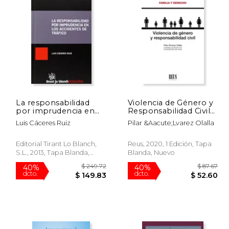
La responsabilidad
Violencia de Género y
por imprudencia en
Responsabilidad Civil
los accidentes de
(Familia y Derecho)
Luis Cáceres Ruiz
Pilar &Aacute;Lvarez Olalla
tráfico (Tratados,
Comentarios y
Prácticas Procesales)
Editorial Tirant Lo Blanch,
Reus, 2020, 1 Edición, Tapa
S.L., 2013, Tapa Blanda,
Blanda, Nuevo
Nuevo