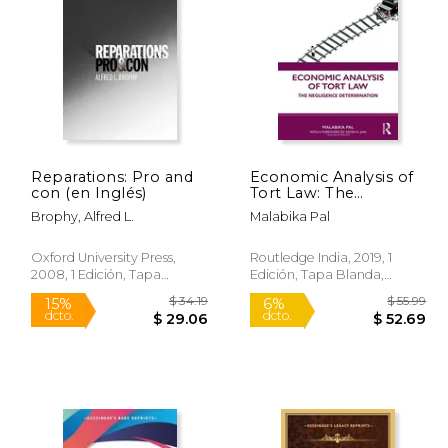
 93.75
$ 29.50
12%
50%
dcto.
dcto.
88.24
$ 26.04
Reparations: Pro and
Economic Analysis of
con (en Inglés)
Tort Law: The
Negligence
Brophy, Alfred L.
Malabika Pal
Determination (en
Inglés)
Oxford University Press,
Routledge India, 2019, 1
2008, 1 Edición, Tapa
Edición, Tapa Blanda,
Blanda, Nuevo
Nuevo