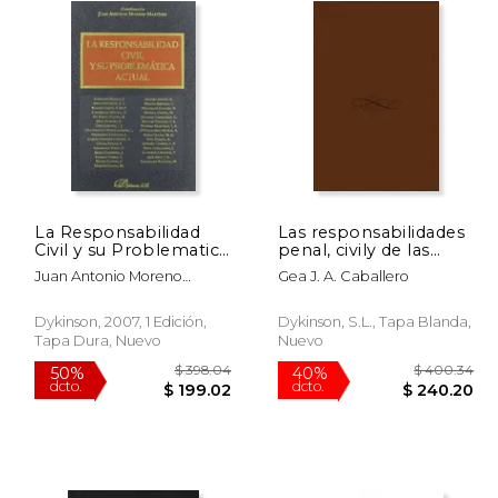
La Responsabilidad
Las responsabilidades
Civil y su Problematica
penal, civily de las
Actual
administraciones
Juan Antonio Moreno
Gea J. A. Caballero
publicasdimanantes
Martínez
accidente circulacion
Dykinson, 2007, 1 Edición,
Dykinson, S.L., Tapa Blanda,
Tapa Dura, Nuevo
Nuevo
 89.36
$ 398.04
50%
40%
dcto.
dcto.
53.62
$ 199.02