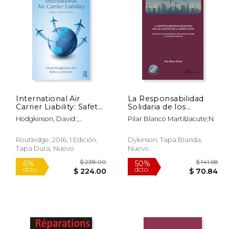
$ 93.18
$ 249.72
40%
40%
dcto.
dcto.
55.91
$ 149.83
International Air
La Responsabilidad
Carrier Liability: Safety
Solidaria de los
and Security (en
Agentes de la
Hodgkinson, David ;
Pilar Blanco Mart&Iacute;N
Inglés)
Edificación: Sus
Johnston, Rebecca
Efectos en la
Prescripción, la
Routledge, 2016, 1 Edición,
Dykinson, Tapa Blanda,
Intervención
Tapa Dura, Nuevo
Nuevo
Provocada y el
Derecho de
Repetición