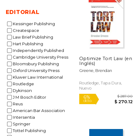
40%
dcto.
$ 
EDITORIAL
Kessinger Publishing
Createspace
Law Brief Publishing
Hart Publishing
Independently Published
Cambridge University Press
Optimize Tort Law (en
Inglés)
Bloomsbury Publishing
Oxford University Press
Greene, Brendan
Kluwer Law International
Routledge, Tapa Dura,
Routledge
Nuevo
Dykinson
J M Bosch Editor
Reus
American Bar Association
Intersentia
Springer
Tottel Publishing