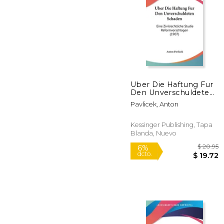
$
50%
dcto.
$ 
Uber Die Haftung Fur
Den Unverschuldeten
Schaden: Eine
Pavlicek, Anton
Zivilrechtliche Studie
Reformvorschlagen
(1907) (en Alemán)
Kessinger Publishing, Tapa
Blanda, Nuevo