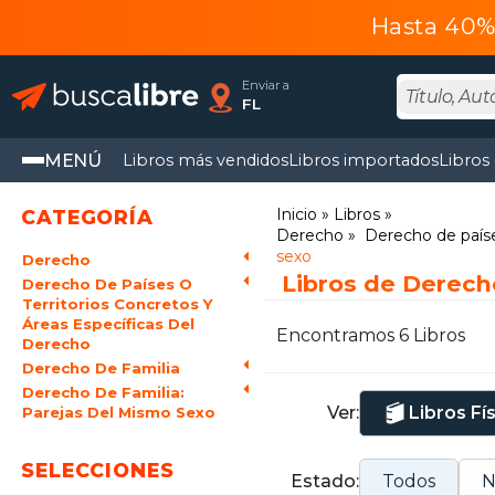
Hasta 40% 
Enviar a
FL
MENÚ
Libros más vendidos
Libros importados
Libros
Inicio
Libros
CATEGORÍA
Derecho
Derecho de paíse
sexo
Derecho
Libros de Derech
Derecho De Países O
Territorios Concretos Y
Áreas Específicas Del
Encontramos 6 Libros
Derecho
Derecho De Familia
Derecho De Familia:
Ver:
Libros Fí
Parejas Del Mismo Sexo
SELECCIONES
Estado:
Todos
N