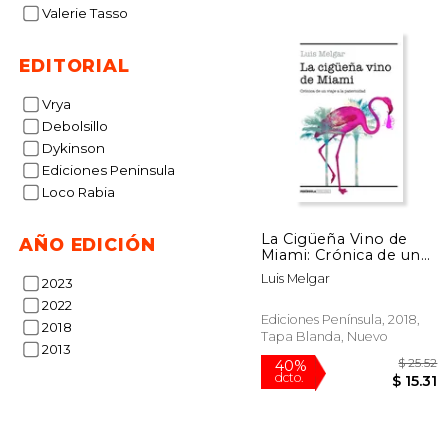
$
Valerie Tasso
40%
dcto.
$ 
EDITORIAL
Vrya
Debolsillo
Dykinson
Ediciones Peninsula
Loco Rabia
La Cigüeña Vino de
AÑO EDICIÓN
Miami: Crónica de un
Viaje a la Paternidad
Luis Melgar
2023
(Realidad)
2022
Ediciones Península, 2018,
2018
Tapa Blanda, Nuevo
2013