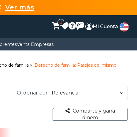
99
Ver más
0
Mi Cuenta
clientes
Venta Empresas
ho de familia
Derecho de familia: Parejas del mismo
Ordenar por
Comparte y gana
dinero