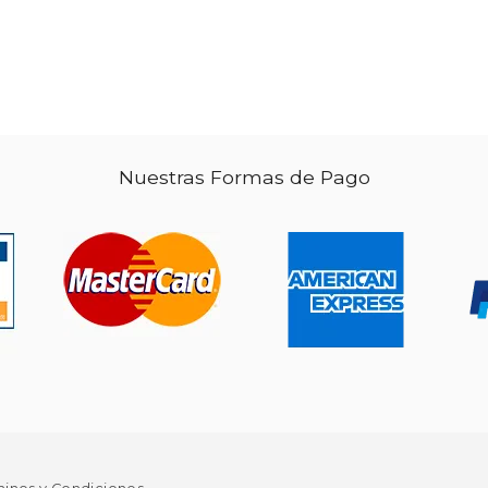
$ 25.52
$ 49.95
40%
dcto.
 15.31
$ 29.97
Nuestras Formas de Pago