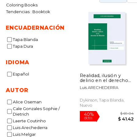
Coloring Books
Tendencias : Booktok
ENCUADERNACIÓN
Tapa Blanda
Tapa Dura
IDIOMA
Español
Realidad, ilusión y
delirio en el derecho
de filiación
Luis ARECHEDERRA
AUTOR
Dykinson, Tapa Blanda,
Alice Oseman
Nuevo
Cale Gonzales Sophie /
Dietrich
Laerte Coutinho
Luis Arechederra
Luis Melgar