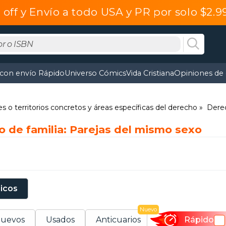
off y Envío a todo USA y PR por solo $2.
 con envío Rápido
Universo Cómics
Vida Cristiana
Opiniones de 
s o territorios concretos y áreas específicas del derecho
Derec
o de familia: Parejas del mismo sexo
sicos
Nuevo
uevos
Usados
Anticuarios
Rápido