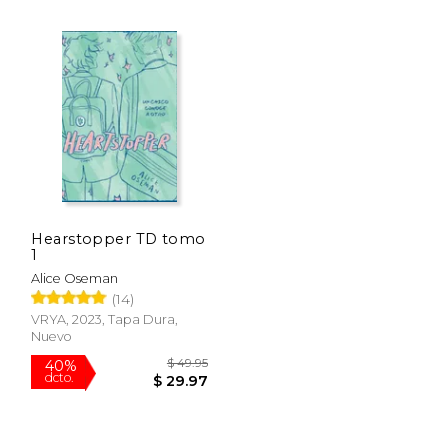
 69.04
$ 26.72
13%
40%
dcto.
dcto.
41.42
$ 23.27
Hearstopper TD tomo
1
Alice Oseman
(14)
VRYA, 2023, Tapa Dura,
Nuevo