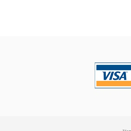
40%
dcto.
$