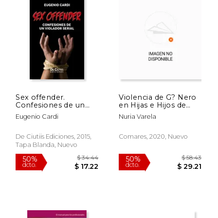
Sex offender.
Violencia de G? Nero
Confesiones de un
en Hijas e Hijos de
violador serial
Maltratadores
Eugenio Cardi
Nuria Varela
De Ciutiis Ediciones, 2015,
Comares, 2020, Nuevo
Tapa Blanda, Nuevo