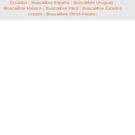
Ecuador
|
Buscalibre España
|
Buscalibre Uruguay
|
Buscalibre México
|
Buscalibre Perú
|
Buscalibre Estados
Unidos
|
Buscalibre Otros Países
|