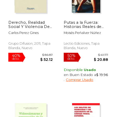
Derecho, Realidad
Putas a la Fuerza:
$ 40.84
$ 40.
50%
50%
Social Y Violencia De
Historias Reales de
dcto.
dcto.
$ 20.42
$ 20.
Genero
Secuestradas por
Carlos Perez Gines
Moisés Peñalver Núñez
Proxeneta s
Grupo Difusion, 2011, Tapa
Lectio Ediciones, Tapa
Blanda, Nuevo
Blanda, Nuevo
Disponible
Usado
en Buen Estado a
$ 19.96
.
Comprar Usado