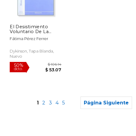
$ 45.30
$ 55.
50%
50%
dcto.
dcto.
$ 22.65
$ 27.
El Desistimiento
Voluntario De La
Tentativa En El
Fátima Pérez Ferrer
Código Penal
Español (Monograf¡as
de Derecho Penal)
Dykinson, Tapa Blanda,
Nuevo
1
2
3
4
5
Página Siguiente