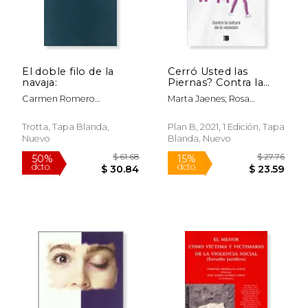
$ 75.87
$ 74.
El doble filo de la
Cerró Usted las
navaja:
Piernas? Contra la
Cultura de la Violación
Carmen Romero
Marta Jaenes; Rosa
Bachiller,Fernando J.
Márquez
García Selgas
Trotta, Tapa Blanda,
Plan B, 2021, 1 Edición, Tapa
Nuevo
Blanda, Nuevo