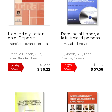
Homicidio y Lesiones
Derecho al honor, a
en el Deporte
la intimidad personal
y familiar y a la propia
Francisco Lozano Herrera
J. A. Caballero Gea
imagen
Tirant Lo Blanch, 2013,
Dykinson, S.L., Tapa
Tapa Blanda, Nuevo
Blanda, Nuevo
$ 67.64
$ 34.
50%
50%
dcto.
dcto.
$ 33.82
$ 17.