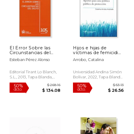
El Error Sobre las
Hijos e hijas de
Circunstancias del
víctimas de femicidio.
$ 149.24
$ 63.
40%
50%
Delito (Los Delitos)
Aportes para una
Esteban Pérez Alonso
Arrobo, Catalina
dcto.
dcto.
$ 89.54
$ 31.
política pública de
protección
Editorial Tirant Lo Blanch,
Universidad Andina Simón
S.L., 2013, Tapa Blanda,
Bolívar, 2022, Tapa Blanda,
Usado
Nuevo