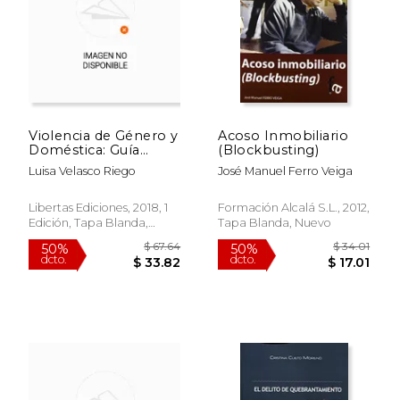
Violencia de Género y
Acoso Inmobiliario
Doméstica: Guía
(Blockbusting)
Práctica Para Fuerzas
Luisa Velasco Riego
José Manuel Ferro Veiga
y Cuerpos de
Seguridad
$ 187.47
$ 165.
40%
40%
Libertas Ediciones, 2018, 1
Formación Alcalá S.L., 2012,
dcto.
dcto.
$ 112.48
$ 99.
Edición, Tapa Blanda,
Tapa Blanda, Nuevo
Nuevo