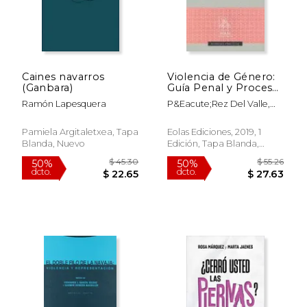
Caines navarros
Violencia de Género:
(Ganbara)
Guía Penal y Procesal
Para Abogados en el
Ramón Lapesquera
P&Eacute;Rez Del Valle,
Tribunal
Felipe
Pamiela Argitaletxea, Tapa
Eolas Ediciones, 2019, 1
Blanda, Nuevo
Edición, Tapa Blanda,
Nuevo
$ 126.46
$ 123.
40%
40%
dcto.
dcto.