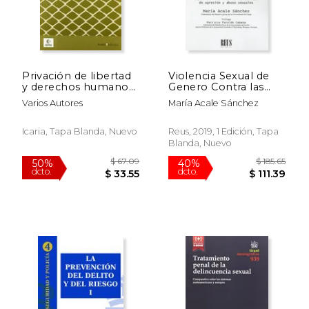
Privación de libertad
Violencia Sexual de
y derechos humanos :
Genero Contra las
la tortura y otras
Mujeres Adultas
Varios Autores
María Acale Sánchez
formas de violencia
institucional
Icaria, Tapa Blanda, Nuevo
Reus, 2019, 1 Edición, Tapa
Blanda, Nuevo