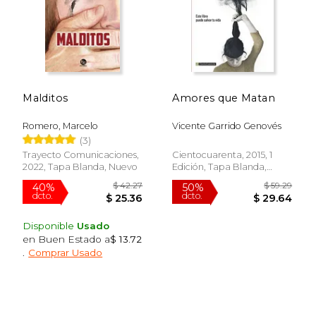
Malditos
Amores que Matan
Romero, Marcelo
Vicente Garrido Genovés
(3)
Trayecto Comunicaciones,
Cientocuarenta, 2015, 1
2022, Tapa Blanda, Nuevo
Edición, Tapa Blanda,
Nuevo
$ 47.01
$ 87.
50%
40%
dcto.
dcto.
$ 23.51
$ 52.
Disponible
Usado
en Buen Estado a
$ 13.72
.
Comprar Usado