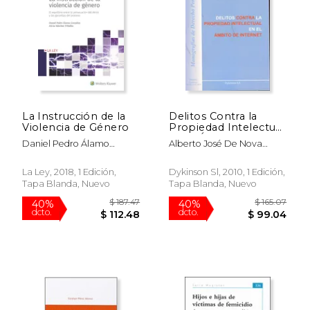
$ 67.73
$ 56
50%
50%
dcto.
dcto.
$ 33.87
$ 28.
La Instrucción de la
Delitos Contra la
Violencia de Género
Propiedad Intelectual
en el Ámbito de
Daniel Pedro Álamo
Alberto José De Nova
Internet. Especial
González
Labián
Referencia a los
Sistemas de
La Ley, 2018, 1 Edición,
Dykinson Sl, 2010, 1 Edición,
Intercambio de
Tapa Blanda, Nuevo
Tapa Blanda, Nuevo
Archivos. (Colección
Monografías de
Derecho Penal)