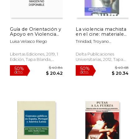
$ 69.85
$ 97.
50%
40%
dcto.
dcto.
$ 34.92
$ 58.
Guía de Orientación y
La violencia machista
Apoyo en Violencia
en el cine: materiales
de Género y Violencia
para una intervención
Luisa Velasco Riego
Trinidad, Troyano
Familiar
psico-social
Rodríguez, Yolanda,
(coord.) Nuñez
Libertas Ediciones, 2019, 1
Delta Publicaciones
Domínguez
Edición, Tapa Blanda,
Universitarias, 2012, Tapa
Nuevo
Blanda, Nuevo