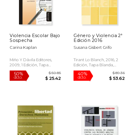
Violencia Escolar Bajo
Género y Violencia 2ª
Sospecha
Edición 2016
Carina Kaplan
Susana Gisbert Grifo
Miño Y Dávila Editores,
Tirant Lo Blanch, 2016, 2
2009, 1 Edición, Tapa
Edición, Tapa Blanda,
Blanda, Nuevo
Nuevo
$ 50.85
$ 89.
50%
40%
dcto.
dcto.
$ 25.42
$ 53.