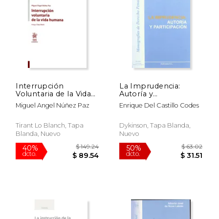
$ 48.99
$ 42.
50%
50%
dcto.
dcto.
$ 24.50
$ 21.
Interrupción
La Imprudencia:
Voluntaria de la Vida
Autoría y
Humana
Participación
Miguel Angel Núñez Paz
Enrique Del Castillo Codes
Tirant Lo Blanch, Tapa
Dykinson, Tapa Blanda,
Blanda, Nuevo
Nuevo