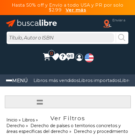
Hasta 50% off y Envío a todo USA y PR por solo
$2.99
Ver más
Enviar a
FL
0
MENÚ
Libros más vendidos
Libros importados
Libros
=
Ver Filtros
Inicio
Libros
Derecho
Derecho de países o territorios concretos y
áreas específicas del derecho
Derecho y procedimiento