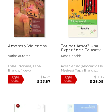
$ 34.44
$ 58.
50%
50%
dcto.
dcto.
$ 17.22
$ 29.
Amores y Violencias
Tot per Amor? Una
Experiència Educativa
Contra la Violència a
Varios Autores
Rosa Sanchis
la Dona (en Catalán)
Eolas Ediciones, Tapa
Rosa Sensat (Associacio De
Blanda, Nuevo
Mestres), Tapa Blanda,
Usado