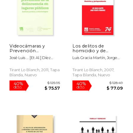
$ 86.87
$ 41.
40%
50%
dcto.
dcto.
$ 52.12
$ 20.
Videocámaras y
Los delitos de
Prevención
homicidio y de
Delincuencia en
asesinato en el
José Luis ... [Et Al.] Díez
Luis Gracia Martín, Jorge
Lugares Públicos(R)
Código penal
Ripollés,Ana Isabel Cerezo
Vizueta Fernández
(2011)
español: doctrina y
Domínguez
jurisprudencia
Tirant Lo Blanch, 2011, Tapa
Tirant Lo Blanch, 2007,
Blanda, Nuevo
Tapa Blanda, Nuevo