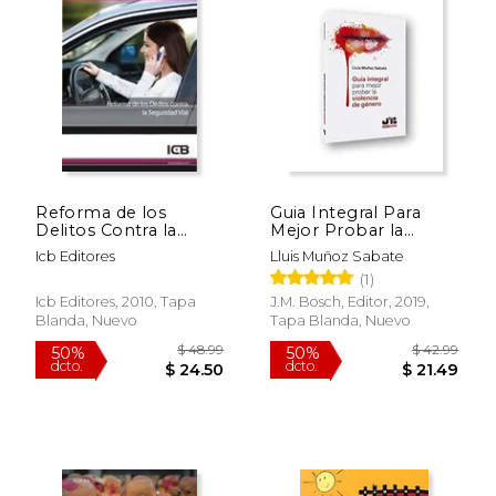
$ 40.68
$ 523.
50%
50%
dcto.
dcto.
$ 20.34
$ 261.
Reforma de los
Guia Integral Para
Delitos Contra la
Mejor Probar la
Seguridad Vial
Violencia de Genero
Icb Editores
Lluis Muñoz Sabate
(1)
Icb Editores, 2010, Tapa
J.M. Bosch, Editor, 2019,
Blanda, Nuevo
Tapa Blanda, Nuevo