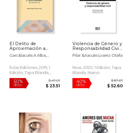
El Delito de
Violencia de Género y
Aproximación a
Responsabilidad Civil
Menores con Fines
(Familia y Derecho)
Garc&Iacute;A Alba,
Pilar &Aacute;Lvarez Olalla
Sexuales a Través de
Inmaculada
las Tics o "Child
Grooming": Art. 183
Eolas Ediciones, 2019, 1
Reus, 2020, 1 Edición, Tapa
Ter. 1 cp
Edición, Tapa Blanda,
Blanda, Nuevo
$ 125.95
$ 128.
40%
40%
Nuevo
dcto.
dcto.
$ 75.57
$ 77.