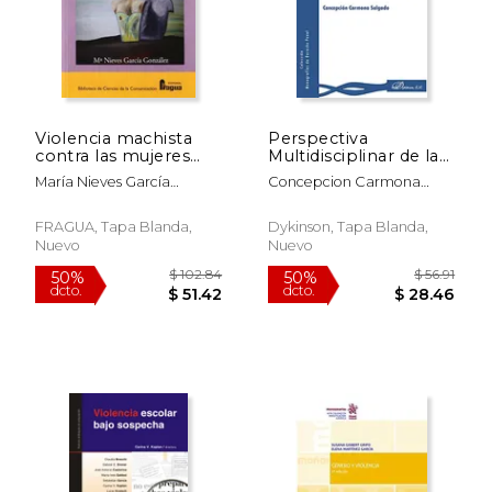
Violencia machista
Perspectiva
contra las mujeres
Multidisciplinar de las
sociedad informacion
Diversas Modalidades
María Nieves García
Concepcion Carmona
de Acoso
González
Salgado
FRAGUA, Tapa Blanda,
Dykinson, Tapa Blanda,
Nuevo
Nuevo
$ 102.84
$ 56
50%
50%
dcto.
dcto.
$ 51.42
$ 28.