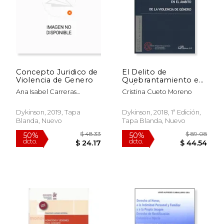
Concepto Juridico de
El Delito de
Violencia de Genero
Quebrantamiento en
el Ámbito de la
Ana Isabel Carreras
Cristina Cueto Moreno
Violencia de Género
Presencio
Dykinson, 2019, Tapa
Dykinson, 2018, 1ª Edición,
Blanda, Nuevo
Tapa Blanda, Nuevo
$ 268.16
$ 53
50%
50%
dcto.
dcto.
$ 134.08
$ 26.