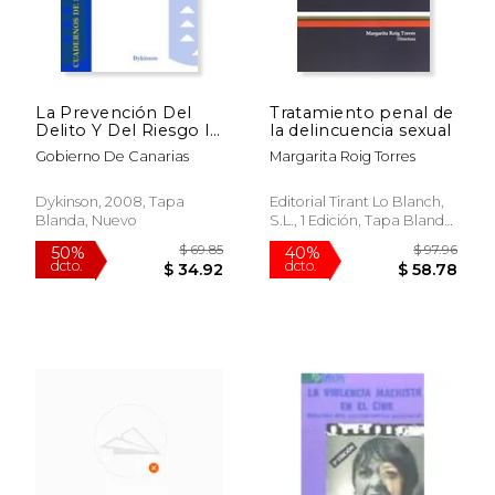
$ 67.09
$ 185
50%
40%
dcto.
dcto.
$ 33.55
$ 111.
La Prevención Del
Tratamiento penal de
Delito Y Del Riesgo I
la delincuencia sexual
(cuadernos De
Gobierno De Canarias
Margarita Roig Torres
Seguridad Y Polic¡a)
Dykinson, 2008, Tapa
Editorial Tirant Lo Blanch,
Blanda, Nuevo
S.L., 1 Edición, Tapa Blanda,
Nuevo