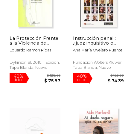
La Protección Frente
Instrucción penal :
a la Violencia de
¿juez inquisitivo o
Género: Tutela Penal
juez de garantías? : el
Eduardo Ramon Ribas
Ana María Ovejero Puente
y Procesal
papel del fiscal
Dykinson Sl, 2010, 1 Edición,
Fundación Wolters Kluwer,
Tapa Blanda, Nuevo
Tapa Blanda, Nuevo
$ 48.33
$ 89.
50%
50%
dcto.
dcto.
$ 24.17
$ 44.