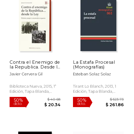
Contra el Enemigo de
La Estafa Procesal
la Republica. Desde la
(Monografías)
Leyy
Javier Cervera Gil
Esteban Solaz Solaz
Biblioteca Nueva, 2015, 1ª
Tirant Lo Blanch, 2013, 1
Edición, Tapa Blanda,
Edición, Tapa Blanda,
Usado
Usado
$ 42.27
$ 59.
40%
50%
dcto.
dcto.
$ 25.36
$ 29.