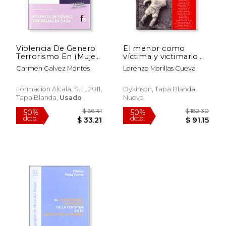
$ 22.59
$ 25.
50%
50%
dcto.
dcto.
$ 11.30
$ 12.
Violencia De Genero
El menor como
Terrorismo En (Mujer,
víctima y victimario
Genero, Reproduccio)
de la violencia social.:
Carmen Galvez Montes
Lorenzo Morillas Cueva
Estudio jurídico.
(Colección Ensayos
Penales)
Formacion Alcala, S.L., 2011,
Dykinson, Tapa Blanda,
Tapa Blanda,
Usado
Nuevo