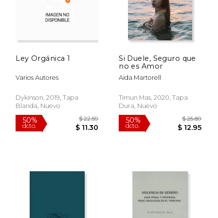
Ley Orgánica 1
Si Duele, Seguro que
no es Amor
Varios Autores
Aida Martorell
Dykinson, 2019, Tapa
Timun Mas, 2020, Tapa
Blanda, Nuevo
Dura, Nuevo
$ 52.43
$ 95.
50%
40%
dcto.
dcto.
$ 26.22
$ 57.