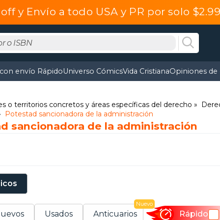
off y Envío a todo USA y PR por solo $2.
 con envío Rápido
Universo Cómics
Vida Cristiana
Opiniones de 
s o territorios concretos y áreas específicas del derecho
Derec
Potestad sancionadora de la administración
ad sancionadora de la administración
sicos
Nuevo
uevos
Usados
Anticuarios
Rápido