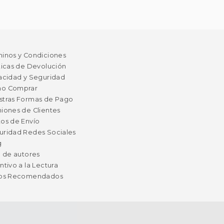
minos y Condiciones
ticas de Devolución
acidad y Seguridad
o Comprar
stras Formas de Pago
iones de Clientes
os de Envío
uridad Redes Sociales
g
a de autores
ntivo a la Lectura
ros Recomendados