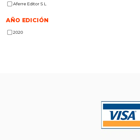
Aferre Editor S L
$ 
50%
dcto.
$ 
AÑO EDICIÓN
2020