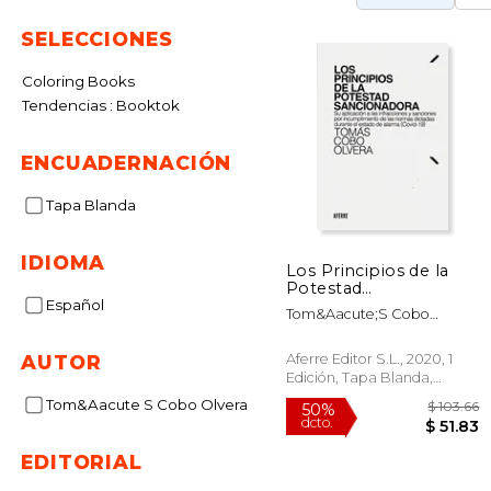
SELECCIONES
Coloring Books
Tendencias : Booktok
ENCUADERNACIÓN
Tapa Blanda
IDIOMA
Los Principios de la
Potestad
Sancionadora
Español
Tom&Aacute;S Cobo
Olvera
Aferre Editor S.L., 2020, 1
AUTOR
Edición, Tapa Blanda,
Nuevo
Tom&Aacute S Cobo Olvera
EDITORIAL