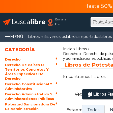
Hasta 50% 
Enviar a
FL
MENÚ
Libros más vendidos
Libros importados
Libros
Inicio
Libros
CATEGORÍA
Derecho
Derecho de paíse
y administraciones públicas
Derecho
Libros de Potest
Derecho De Países O
Territorios Concretos Y
Áreas Específicas Del
Encontramos 1 Libros
Derecho
Derecho Constitucional Y
Administrativo
Ver:
Libros Fí
Derecho Administrativo Y
Administraciones Públicas
Potestad Sancionadora De
La Administración
Estado:
Todos
N