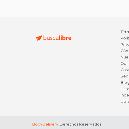
Tér
Polí
Priv
Cóm
Nue
Opin
Cost
Seg
Blo
List
Ince
Lib
BookDelivery
. Derechos Reservados.