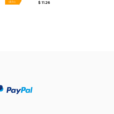
$ 59.19
$ 13.24
15%
dcto.
$ 29.59
$ 11.26