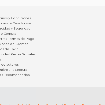
minos y Condiciones
ticas de Devolución
acidad y Seguridad
o Comprar
stras Formas de Pago
iones de Clientes
os de Envío
uridad Redes Sociales
g
a de autores
ntivo a la Lectura
ros Recomendados