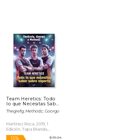
$ 48.86
$ 32.68
50%
dcto.
$ 24.43
$ 16.34
Team Heretics: Todo
lo que Necesitas Saber
Sobre Esports
Thegrefg; Methodz; Goorgo
Martínez Roca, 2019, 1
Edición, Tapa Blanda,
Nuevo