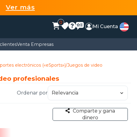
99
Ver más
0
Mi Cuenta
clientes
Venta Empresas
portes electrónicos («eSports»)/Juegos de video
deo profesionales
Ordenar por
Comparte y gana
dinero