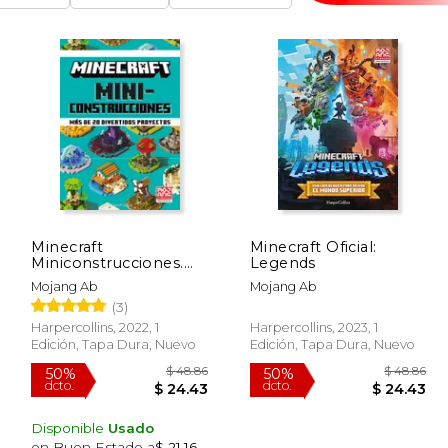
Minecraft
Minecraft Oficial:
Miniconstrucciones.
Legends
Mas de 20 Divertidos
Mojang Ab
Mojang Ab
Proyectos
(3)
Harpercollins, 2022, 1
Harpercollins, 2023, 1
Edición, Tapa Dura, Nuevo
Edición, Tapa Dura, Nuevo
Disponible
Usado
en Buen Estado a
$ 21.16
.