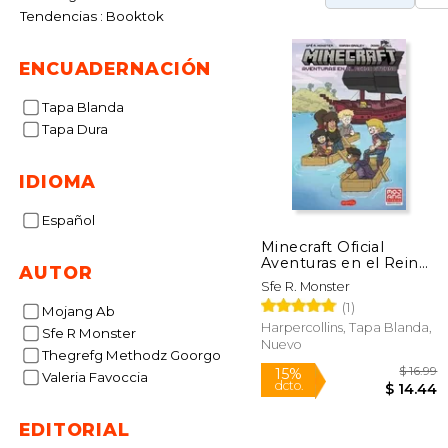
Tendencias : Booktok
ENCUADERNACIÓN
Tapa Blanda
Tapa Dura
IDIOMA
Español
Minecraft Oficial
Aventuras en el Reino
AUTOR
Eterno (Comic)
Sfe R. Monster
(1)
Mojang Ab
Harpercollins, Tapa Blanda,
Sfe R Monster
Nuevo
Thegrefg Methodz Goorgo
Valeria Favoccia
EDITORIAL