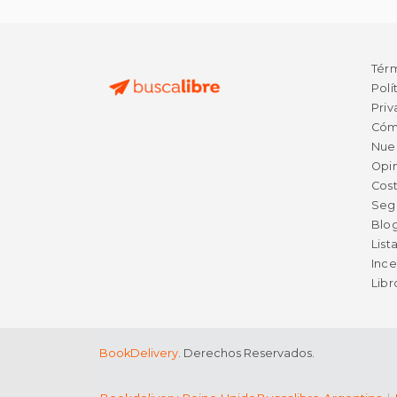
Tér
Polí
Priv
Cóm
Nue
Opin
Cost
Seg
Blo
List
Ince
Lib
BookDelivery
. Derechos Reservados.