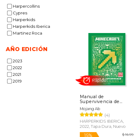
15%
Harpercollins
dcto.
$ 
Cypres
Harperkids
Harperkids Iberica
Martinez Roca
AÑO EDICIÓN
2023
2022
2021
2019
Manual de
Supervivencia de
Minecraft
Mojang Ab
(4)
Rápido
HARPERKIDS IBERICA,
2022, Tapa Dura, Nuevo