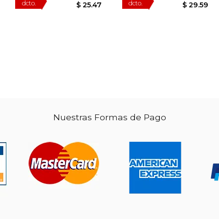
$ 16.99
$ 50.94
50%
50%
dcto.
dcto.
14.44
$ 25.47
Nuestras Formas de Pago