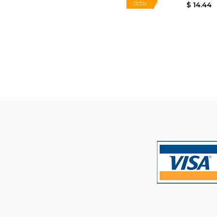
15%
dcto.
$ 