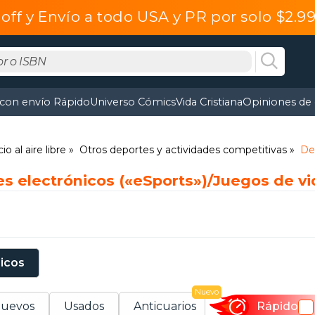
off y Envío a todo USA y PR por solo $2.
 con envío Rápido
Universo Cómics
Vida Cristiana
Opiniones de 
o al aire libre
Otros deportes y actividades competitivas
De
es electrónicos («eSports»)/Juegos de vi
sicos
Nuevo
uevos
Usados
Anticuarios
Rápido