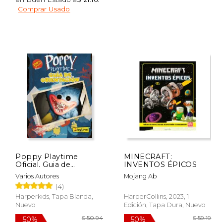
$ 16.99
$ 48.86
50%
50%
Comprar Usado
dcto.
dcto.
14.44
$ 24.43
Poppy Playtime
MINECRAFT:
Oficial. Guia de
INVENTOS ÉPICOS
Orientacion
Varios Autores
Mojang Ab
(4)
Harperkids, Tapa Blanda,
HarperCollins, 2023, 1
Nuevo
Edición, Tapa Dura, Nuevo