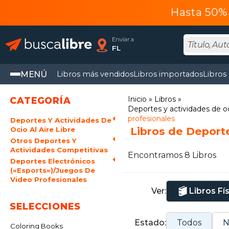
Hasta 50% 
Enviar a
FL
MENÚ
Libros más vendidos
Libros importados
Libros
Inicio
Libros
CATEGORÍA
Deportes y actividades de oci
profesionales
Deportes Y Actividades De
Libros de Deport
Ocio Al Aire Libre
Otros Deportes Y
Actividades Competitivas
Encontramos 8 Libros
Deportes Electrónicos
(«Esports»)/Juegos De
Video Profesionales
Ver:
Libros Fí
SELECCIONES
Estado:
Todos
N
Coloring Books