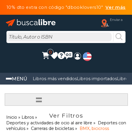
10% dto extra con código "dbooklovers10"
Ver más
Enviar a
FL
0
MENÚ
Libros más vendidos
Libros importados
Libros
=
Ver Filtros
Inicio
Libros
Deportes y actividades de ocio al aire libre
Deportes con
vehículos
Carreras de bicicletas
BMX, bicicross