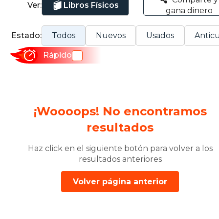
Ver:
Libros Físicos
gana dinero
Estado:
Todos
Nuevos
Usados
Anticu
Rápido
¡Woooops! No encontramos
resultados
Haz click en el siguiente botón para volver a los
resultados anteriores
Volver página anterior