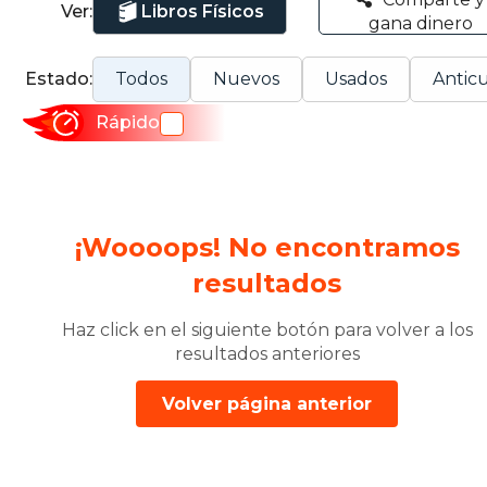
Ver:
Libros Físicos
gana dinero
Estado:
Todos
Nuevos
Usados
Anticu
Rápido
¡Woooops! No encontramos
resultados
Haz click en el siguiente botón para volver a los
resultados anteriores
Volver página anterior