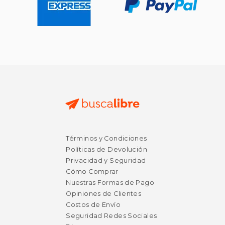
Términos y Condiciones
$ 42.69
$ 39.
50%
50%
Políticas de Devolución
dcto.
dcto.
$ 21.34
$ 19.
Privacidad y Seguridad
Cómo Comprar
Nuestras Formas de Pago
Opiniones de Clientes
Costos de Envío
Seguridad Redes Sociales