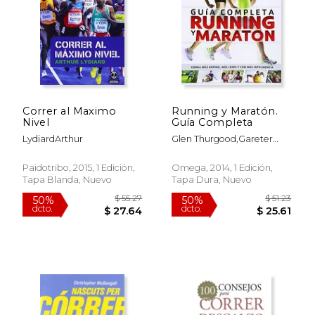
$ 78.00
$ 296.
50%
50%
dcto.
dcto.
$ 39.00
$ 148.
Correr al Maximo
Running y Maratón.
Nivel
Guía Completa
LydiardArthur
Glen Thurgood,Gareter
Sapstead,Chris
Stamkiewicz
Paidotribo, 2015, 1 Edición,
Omega, 2014, 1 Edición,
Tapa Blanda, Nuevo
Tapa Dura, Nuevo