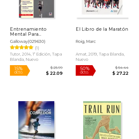
Entrenamiento
El Libro de la Maratón
Mental Para
Corredores: Cómo
Galloway(029630)
Roig, Marc
Mantener la
(1)
Motivación
Tutor, 2014, 1ª Edición, Tapa
Amat, 2019, Tapa Blanda,
Blanda, Nuevo
Nuevo
$ 42.23
$ 26.
50%
15%
dcto.
dcto.
$ 21.11
$ 22.