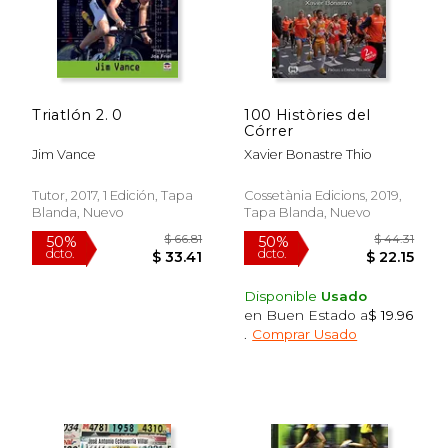
Triatlón 2. 0
100 Històries del
Córrer
Jim Vance
Xavier Bonastre Thio
Tutor, 2017, 1 Edición, Tapa
Cossetània Edicions, 2019,
Blanda, Nuevo
Tapa Blanda, Nuevo
$ 53.08
$ 70.
50%
50%
dcto.
dcto.
$ 26.54
$ 35.
Disponible
Usado
en Buen Estado a
$ 19.96
.
Comprar Usado