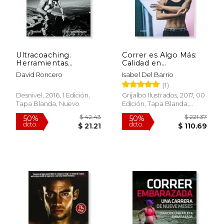
Ultracoaching.
Correr es Algo Más:
Herramientas
Calidad en
Emocionales Para
Movimiento y
David Roncero
Isabel Del Barrio
Correr Ultra Trails
Prevención de
(1)
Lesiones. Estar en
Forma Para Correr, y
Desnivel, 2016, 1 Edición,
Grijalbo Ilustrados, 2017, 00
no al Revés.
Tapa Blanda, Nuevo
Edición, Tapa Blanda,
(Deportes y
Usado
Naturaleza)
$ 17.51
$ 47.
15%
50%
dcto.
dcto.
$ 14.89
$ 23.