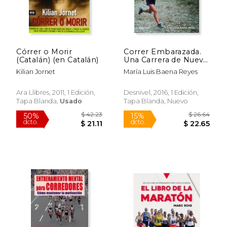
Córrer o Morir
Correr Embarazada.
(Catalán) (en Catalán)
Una Carrera de Nueve
Meses
Kilian Jornet
María Luis Baena Reyes
Ara Llibres, 2011, 1 Edición,
Desnivel, 2016, 1 Edición,
Tapa Blanda,
Usado
Tapa Blanda, Nuevo
$ 42.43
$ 221.
50%
50%
dcto.
dcto.
$ 21.21
$ 110.