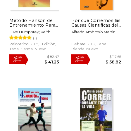
dcto.
dcto.
$ 53.82
$ 21.
Metodo Hanson de
Por que Corremos las
Entrenamiento Para
Causas Cientificas del
Maraton
Furor de las
Luke Humphrey; Keith
Alfredo Ambrosio Martin
Maratones
Hanson; Kevin Hanson
De / Ves Losada
(1)
Paidotribo, 2015, 1 Edición,
Debate, 2012, Tapa
Tapa Blanda, Nuevo
Blanda, Nuevo