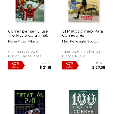
$ 34.54
$ 38
50%
40%
Córrer per ser Lliure
El Método meb Para
dcto.
dcto.
$ 17.27
$ 22.
(no Ficció Columna)
Corredores
(en Catalán)
Núria Picas I Albets
Meb Keflezighi; Scott
Douglas
Columna Cat, 2015, 1
Tutor, 2016, 1 Edición, Tapa
Edición, Tapa Blanda,
Blanda, Nuevo
Usado