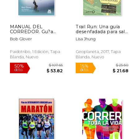
MANUAL DEL
Trail Run: Una guía
CORREDOR. Gu?a
desenfadada para salir
para corredores
corriendo (Deportes)
Bob Glover
Lisa Jhung
principiantes y de
nivel intermedio
(Spanish Edition)
Paidotribo, 1 Edición, Tapa
Geoplaneta, 2017, Tapa
Blanda, Nuevo
Blanda, Nuevo
$ 25.99
$ 54.
15%
50%
dcto.
dcto.
$ 22.09
$ 27.