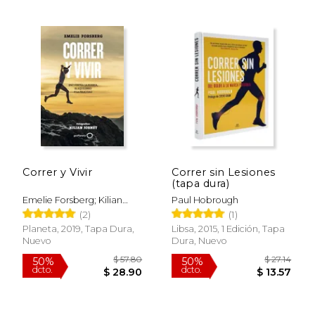
Correr y Vivir
Correr sin Lesiones
(tapa dura)
Emelie Forsberg; Kilian
Paul Hobrough
Jornet
(2)
(1)
Planeta, 2019, Tapa Dura,
Libsa, 2015, 1 Edición, Tapa
Nuevo
Dura, Nuevo
$ 36.72
$ 90.
50%
50%