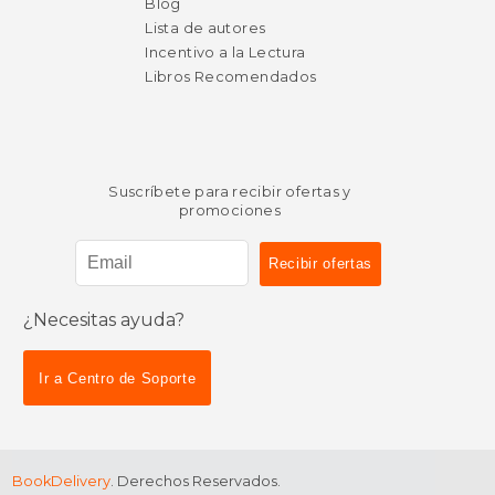
Blog
Lista de autores
Incentivo a la Lectura
Libros Recomendados
Suscríbete para recibir ofertas y
promociones
¿Necesitas ayuda?
$ 157.26
$ 60.
50%
50%
dcto.
dcto.
$ 78.63
$ 30.
Ir a Centro de Soporte
BookDelivery
. Derechos Reservados.