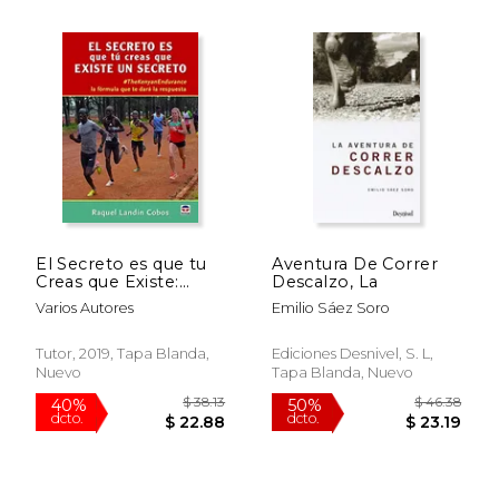
dcto.
dcto.
$ 18.36
$ 45.
El Secreto es que tu
Aventura De Correr
Creas que Existe:
Descalzo, La
#Thekenianendurance
Varios Autores
Emilio Sáez Soro
la Fórmula que te
Dará la Respuesta
Tutor, 2019, Tapa Blanda,
Ediciones Desnivel, S. L,
Nuevo
Tapa Blanda, Nuevo