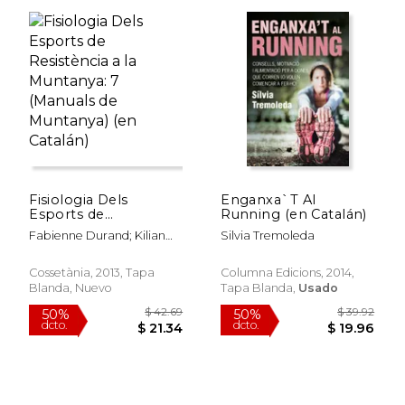
$ 57.80
$ 27
50%
50%
dcto.
dcto.
$ 28.90
$ 13.
Fisiologia Dels
Enganxa`T Al
Esports de
Running (en Catalán)
Resistència a la
Fabienne Durand; Kilian
Silvia Tremoleda
Muntanya: 7 (Manuals
Jornet Burgada
de Muntanya) (en
Catalán)
Cossetània, 2013, Tapa
Columna Edicions, 2014,
Blanda, Nuevo
Tapa Blanda,
Usado