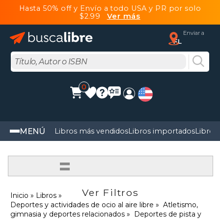
Hasta 50% off y Envío a todo USA y PR por solo
$2.99
Ver más
Enviar a
FL
0
MENÚ
Libros más vendidos
Libros importados
Libros
=
Ver Filtros
Inicio
Libros
Deportes y actividades de ocio al aire libre
Atletismo,
gimnasia y deportes relacionados
Deportes de pista y