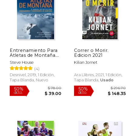
$ 39.49
$ 44.
Entrenamiento Para
Correr o Morir.
Atletas de Montaña.
Edicion 2021
El Manual Definitivo
Steve House
Kilian Jornet
Para Esquiiadores y
(4)
Corredores de
Montaña: El Manual
Desnivel, 2019, 1 Edición,
Ara Llibres, 2021, 1 Edición,
Definitivo Para
Tapa Blanda, Nuevo
Tapa Blanda,
Usado
Esquiadores y
Corredores de
Montaña