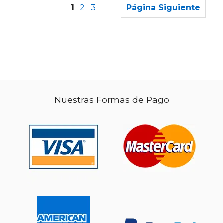
1
2
3
Página Siguiente
Nuestras Formas de Pago
$ 55.16
$ 90.
50%
50%
dcto.
dcto.
$ 27.58
$ 45.