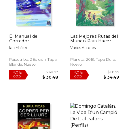
El Manual del
Las Mejores Rutas del
Corredor
Mundo Para Hacer
Principiante: El
Trekking
Ian McNeil
Varios Autores
Programa
$ 55.36
$ 47.
50%
50%
Contrastado de Trece
dcto.
dcto.
Semanas Para
$ 27.68
$ 23.
Paidotribo, 2 Edición, Tapa
Planeta, 2019, Tapa Dura,
Caminar y Correr
Blanda, Nuevo
Nuevo