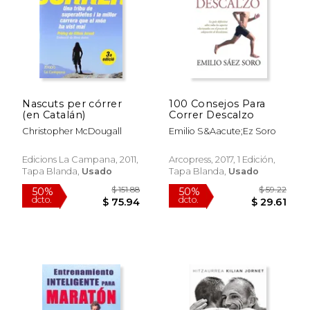
$ 55.27
$ 51
50%
50%
dcto.
dcto.
$ 27.64
$ 25.
Nascuts per córrer
100 Consejos Para
(en Catalán)
Correr Descalzo
Christopher McDougall
Emilio S&Aacute;Ez Soro
Edicions La Campana, 2011,
Arcopress, 2017, 1 Edición,
Tapa Blanda,
Usado
Tapa Blanda,
Usado