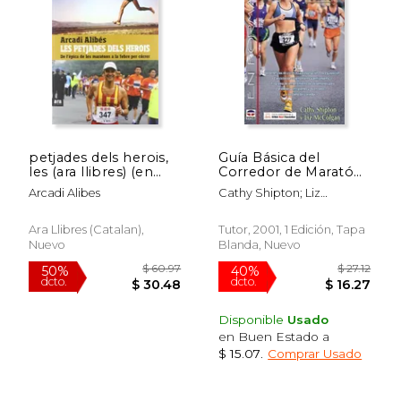
petjades dels herois,
Guía Básica del
les (ara llibres) (en
Corredor de Maratón
Catalán)
(en Forma (Tutor))
Arcadi Alibes
Cathy Shipton; Liz
Mccolgan
Ara Llibres (catalan),
Tutor, 2001, 1 Edición, Tapa
Nuevo
Blanda, Nuevo
$ 66.81
$ 44.
50%
50%
dcto.
dcto.
$ 33.41
$ 22.
Disponible
Usado
en Buen Estado a
$ 15.07
.
Comprar Usado