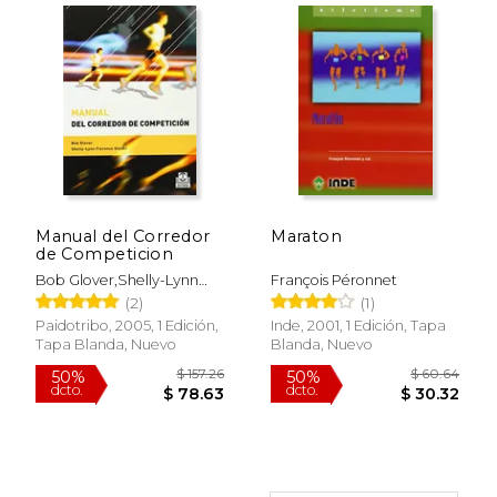
$ 38.13
$ 46.
40%
50%
Manual del Corredor
Maraton
dcto.
dcto.
$ 22.88
$ 23.
de Competicion
Bob Glover,Shelly-Lynn
François Péronnet
Florence Glover
(2)
(1)
Paidotribo, 2005, 1 Edición,
Inde, 2001, 1 Edición, Tapa
Tapa Blanda, Nuevo
Blanda, Nuevo