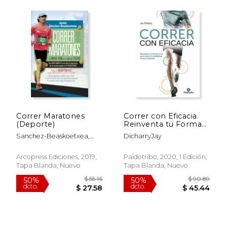
$ 60.97
$ 27
50%
40%
dcto.
dcto.
$ 30.48
$ 16.
Correr Maratones
Correr con Eficacia.
(Deporte)
Reinventa tu Forma
de Correr Para
Sanchez-Beaskoetxea,
DicharryJay
Mejorar tu Estabilidad,
Javier
Fuerza y Velocidad
Arcopress Ediciones, 2019,
Paidotribo, 2020, 1 Edición,
Tapa Blanda, Nuevo
Tapa Blanda, Nuevo