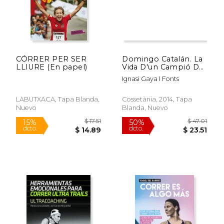
CÓRRER PER SER
Domingo Catalán. La
LLIURE (En papel)
Vida D'un Campió De
L'ultrafons (Perfils)
Ignasi Gaya I Fonts
LABUTXACA, Tapa Blanda,
Cossetània, 2014, Tapa
Nuevo
Blanda, Nuevo
$ 60.97
$ 68.
50%
50%
dcto.
dcto.
$ 30.48
$ 34.