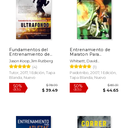
Fundamentos del
Entrenamiento de
Entrenamiento de
Maraton Para
Ultrafondo
Principiantes
Jason Koop,Jim Rutberg
Whitsett; David
A..Dolgener; Forrest
(4)
(1)
A..Mabon Kole
Tutor, 2017, 1 Edición, Tapa
Paidotribo, 2007, 1 Edición,
Blanda, Nuevo
Tapa Blanda, Nuevo
$ 78.99
$ 89
50%
50%
dcto.
dcto.