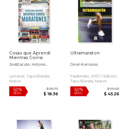
Cosas que Aprendí
Ultramaraton
Mientras Corría
Jos&Eacute; Antonio
Dean Karnazes
Echevarr&Iacute;A Villar
Letrame, Tapa Blanda,
Paidotribo, 2007, 1 Edición,
$ 42.36
$ 55
50%
50%
Nuevo
Tapa Blanda, Nuevo
dcto.
dcto.
$ 21.18
$ 27.