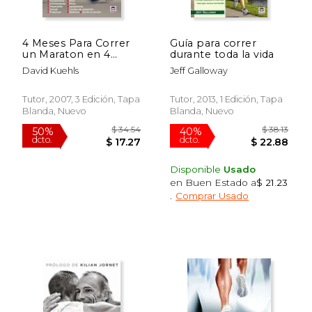
$ 58.69
$ 47.
50%
50%
dcto.
dcto.
$ 29.35
$ 23.
4 Meses Para Correr
Guía para correr
un Maraton en 4
durante toda la vida
Horas
David Kuehls
Jeff Galloway
Tutor, 2007, 3 Edición, Tapa
Tutor, 2013, 1 Edición, Tapa
Blanda, Nuevo
Blanda, Nuevo
Disponible
Usado
en Buen Estado a
$ 21.23
.
Comprar Usado