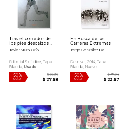
Tras el corredor de
En Busca de las
$ 38.13
$ 53.
40%
50%
los pies descalzos:
Carreras Extremas
dcto.
dcto.
$ 22.88
$ 26.
Relatos atléticos y
Javier Muro Orío
Jorge González De
una entrevista
Matauco
maratoniana
Editorial Siníndice, Tapa
Desnivel, 2014, Tapa
Blanda,
Usado
Blanda, Nuevo