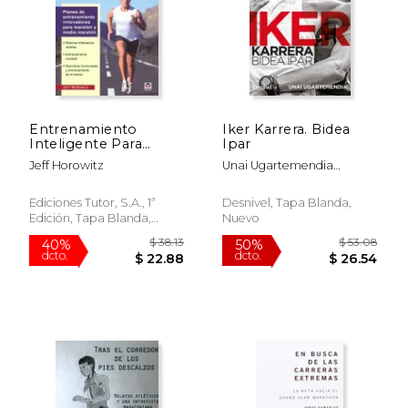
$ 151.88
$ 59.
50%
50%
dcto.
dcto.
$ 75.94
$ 29.
Entrenamiento
Iker Karrera. Bidea
Inteligente Para
Ipar
Maratón
Jeff Horowitz
Unai Ugartemendia
Zubeldia; Iker Karrera
Aranburu
Ediciones Tutor, S.A., 1ª
Desnivel, Tapa Blanda,
Edición, Tapa Blanda,
Nuevo
Nuevo