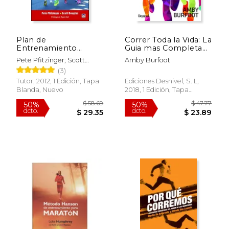
Plan de
Correr Toda la Vida: La
Entrenamiento
Guia mas Completa
Avanzado Para
Para Poder Correr de
Pete Pfitzinger; Scott
Amby Burfoot
Maratón
Manera Saludable
Douglas
(3)
Durante Toda la Vida
Tutor, 2012, 1 Edición, Tapa
Ediciones Desnivel, S. L,
Blanda, Nuevo
2018, 1 Edición, Tapa
Blanda, Nuevo
$ 107.65
$ 25.
50%
15%