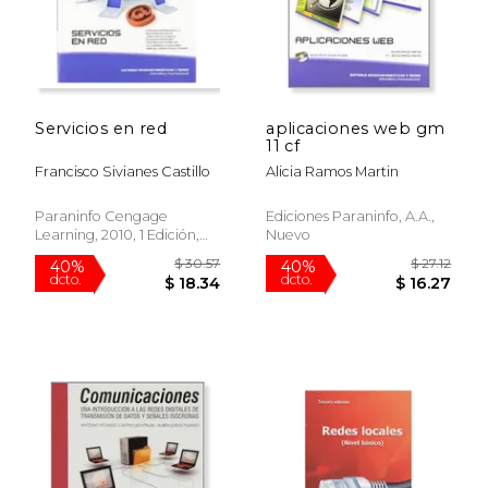
Servicios en red
aplicaciones web gm
11 cf
Francisco Sivianes Castillo
Alicia Ramos Martin
Paraninfo Cengage
Ediciones Paraninfo, A.a.,
Learning, 2010, 1 Edición,
Nuevo
Tapa Blanda, Nuevo
$ 30.57
$ 27
40%
40%
dcto.
dcto.
$ 18.34
$ 16.