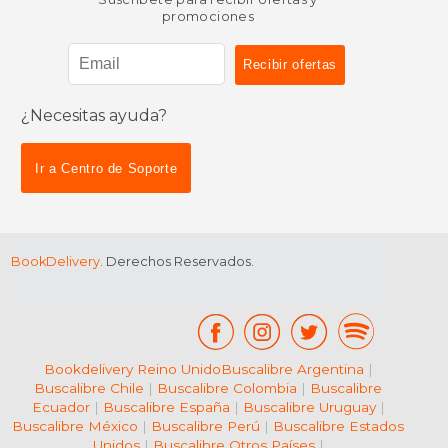
promociones
¿Necesitas ayuda?
Ir a Centro de Soporte
BookDelivery
. Derechos Reservados.
Bookdelivery Reino Unido
Buscalibre Argentina
|
Buscalibre Chile
|
Buscalibre Colombia
|
Buscalibre
Ecuador
|
Buscalibre España
|
Buscalibre Uruguay
|
Buscalibre México
|
Buscalibre Perú
|
Buscalibre Estados
Unidos
|
Buscalibre Otros Países
|