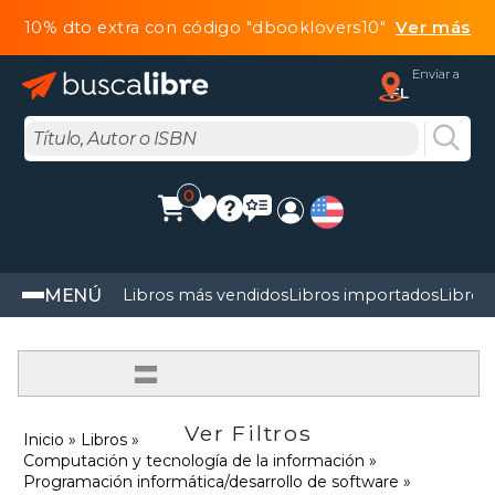
10% dto extra con código "dbooklovers10"
Ver más
Enviar a
FL
0
MENÚ
Libros más vendidos
Libros importados
Libros
=
Ver Filtros
Inicio
Libros
Computación y tecnología de la información
Programación informática/desarrollo de software