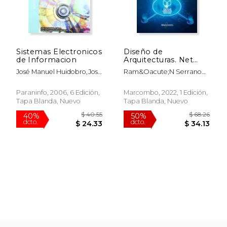
$ 61.23
$ 50.
50%
50%
dcto.
dcto.
$ 30.62
$ 25.
Sistemas Electronicos
Diseño de
de Informacion
Arquitecturas. Net
Orientadas a
José Manuel Huidobro,José
Ram&Oacute;N Serrano
Microservicios
Manuel Alonso García Del
Valero
Busto
Paraninfo, 2006, 6 Edición,
Marcombo, 2022, 1 Edición,
Tapa Blanda, Nuevo
Tapa Blanda, Nuevo