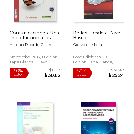
Comunicaciones: Una
Redes Locales - Nivel
Introducción a las
Básico
Redes Digitales de
Antonio Ricardo Castro
González María
Transmisión de Datos
Lechtaler
y Señales Isocronas
Marcombo, 2013, 1 Edición,
Ecoe Ediciones, 2012, 2
Tapa Blanda, Nuevo
Edición, Tapa Blanda,
Nuevo