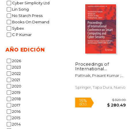
Cyber Simplicity Ltd
Lin Song
No Starch Press
Books On Demand
$ 
40%
Sybex
dcto.
$ 
C P Kumar
AÑO EDICIÓN
2026
Proceedings of
2023
International
Conference on Smart
2022
Pattnaik, Prasant Kumar ;
Computing and Cyber
2021
Sain, Mangal ; Al-Absi,
Security: Strategic
Ahmed A.
2020
Foresight, Security
Springer, Tapa Dura, Nuevo
Challenges and
2019
Innovation
2018
(Smartcyber 202 (en
2017
Inglés)
2016
2015
2014