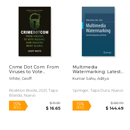
$ 21.99
$ 199.99
15%
40%
dcto.
dcto.
17.25
$ 169.99
Crime Dot Com: From
Multimedia
Viruses to Vote
Watermarking: Latest
Rigging, How Hacking
Developments and
White, Geoff
Kumar Sahu, Aditya
Went Global (en
Trends (en Inglés)
Inglés)
Reaktion Books, 2021, Tapa
Springer, Tapa Dura, Nuevo
Blanda, Nuevo