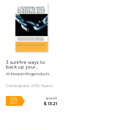
$ 54.99
$ 45.00
6%
dcto.
$ 46.74
$ 42.35
3 surefire ways to
back up your
wordpress blog (en
At Keepsmilingproducts
Inglés)
Com, Ron Wilder
Createspace, 2010, Nuevo