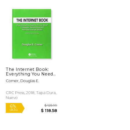
$ 29.59
$ 45.39
40%
dcto.
$ 25.15
$ 27.24
The Internet Book:
Everything You Need
to Know about
Comer, Douglas E.
Computer
Networking and How
the Internet Works
CRC Press, 2018, Tapa Dura,
(en Inglés)
Nuevo