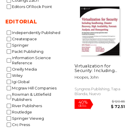
Codings Zach
Editors Of Rock Point
22%
dcto.
$ 
EDITORIAL
Independently Published
Createspace
Springer
Packt Publishing
Information Science
Reference
Virtualization for
Oreilly Media
Security: Including
Sandboxing, Disaster
Wiley
Hoopes, John
Recovery, High
Igi Global
Availability, Forensic
Mcgraw Hill Companies
Analysis, and
Syngress Publishing, Tapa
Honeypotting (en
Blanda, Nuevo
Rowman & Littlefield
Inglés)
Publishers
River Publishers
Routledge
Springer Vieweg
Crc Press