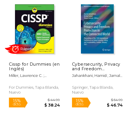
120.85
$ 19.59
15%
15%
dcto.
dcto.
72.51
$ 16.65
Cissp for Dummies (en
Cybersecurity, Privacy
Inglés)
and Freedom
Protection in the
Miller, Lawrence C. ;
Jahankhani, Hamid ; Jamal,
Connected World:
Gregory, Peter H.
Arshad ; Lawson, Shaun
Proceedings of the
13th International
For Dummies, Tapa Blanda,
Springer, Tapa Blanda,
Conference on Global
Nuevo
Nuevo
Security, Safety and
(en Inglés)
Rápido