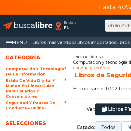
Hasta 40% 
Enviar a
FL
MENÚ
Libros más vendidos
Libros importados
Libros
Inicio
Libros
CATEGORÍA
Computación y tecnología d
conducta «online»
Computación Y Tecnología
Libros de Seguri
De La Información
Estilo De Vida Digital Y
Mundo En Línea: Guías
Encontramos 1.002 Libro
Para Usuarios Y
Consumidores
Seguridad Y Pautas De
Conducta «Online»
Ver:
Libros Fí
SELECCIONES
Estado:
Todos
N