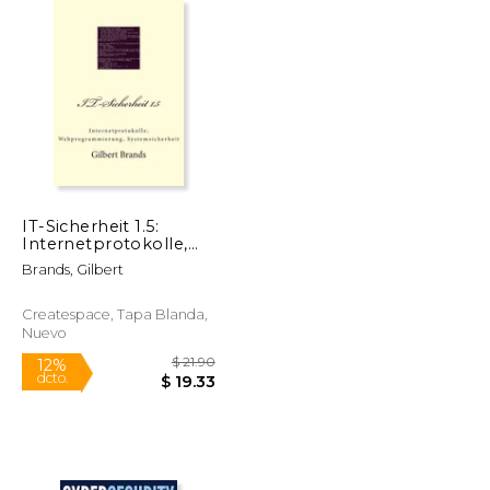
$ 35.96
$ 14.97
12%
dcto.
$ 33.85
$ 13.21
IT-Sicherheit 1.5:
Internetprotokolle,
Webprogrammierung,
Brands, Gilbert
Systemsicherheit (en
Alemán)
Createspace, Tapa Blanda,
Nuevo