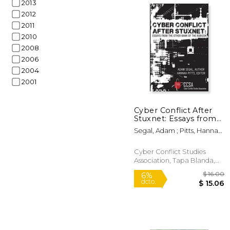
2013
2012
2011
2010
2008
2006
$ 
2004
15%
dcto.
$ 2
2001
Cyber Conflict After
Stuxnet: Essays from
the Other Bank of the
Segal, Adam ; Pitts, Hannah
Rubicon (en Inglés)
; Grindal, Karl
Cyber Conflict Studies
Association, Tapa Blanda,
Nuevo