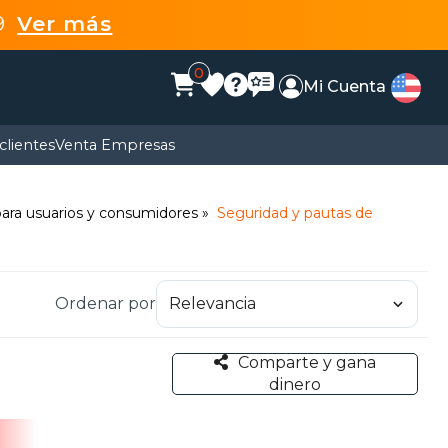
99
Ver más
0
Mi Cuenta
clientes
Venta Empresas
 para usuarios y consumidores
Seguridad y pautas de
Ordenar por
Comparte y gana
dinero