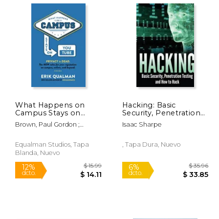
329.99
$ 44.99
15%
15%
dcto.
dcto.
80.49
$ 38.24
What Happens on
Hacking: Basic
Campus Stays on
Security, Penetration
YouTube (en Inglés)
Testing and how to
Brown, Paul Gordon ;
Isaac Sharpe
Hack
Meriwether, Jason L. ;
O'Connell, Courtney
Equalman Studios, Tapa
, Tapa Dura, Nuevo
Blanda, Nuevo