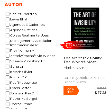
$
6%
AUTOR
dcto.
$ 
Schutz Thorsten
Lewis Elijah
Agendas E Cadernos
Agende Pratiche
Coisas Realmente Uteis
Management Association
Information Reso
Pray Norman M
Zettelwirtschaft Nie Wieder
The art of Invisibility:
Speedy Publishing Llc
The World's Most
Famous Hacker
Song Lin
Mitnick, Kevin
Teaches you how to
Karach Olivier
be Safe in the age of
Rápido
Kumar C P
big Brother and big
Back Bay Books, 2019, Tapa
Data (en Inglés)
Blanda, Nuevo
Raef Meeuwisse
Evans Lester
Johnson Kay D
Petrenko Sergei
Thorpe Ethan