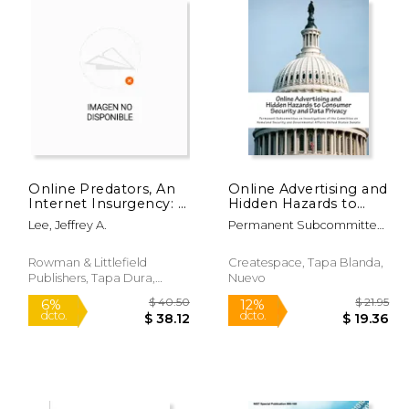
 16.00
$ 15.99
12%
6%
dcto.
dcto.
15.06
$ 14.11
Online Predators, An
Online Advertising and
Internet Insurgency: A
Hidden Hazards to
Field Manual for
Consumer Security
Lee, Jeffrey A.
Permanent Subcommittee
Teaching and
and Data Privacy (en
On Investigations
Parenting in the
Inglés)
Digital Arena (en
Rowman & Littlefield
Createspace, Tapa Blanda,
Inglés)
Publishers, Tapa Dura,
Nuevo
Nuevo