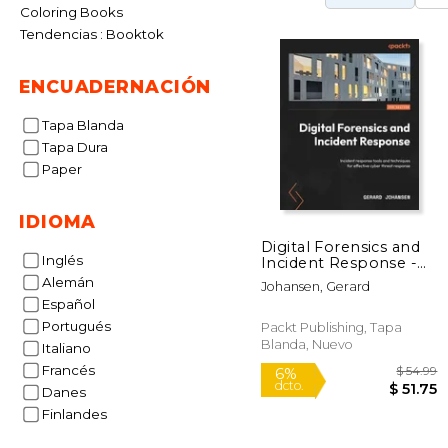
Coloring Books
Tendencias : Booktok
ENCUADERNACIÓN
Tapa Blanda
Tapa Dura
Paper
IDIOMA
Digital Forensics and
Inglés
Incident Response -
Third Edition: Incident
Alemán
Johansen, Gerard
response tools and
Español
techniques for
effective cyber threat
Portugués
Packt Publishing, Tapa
response (en Inglés)
Blanda, Nuevo
Italiano
Francés
Danes
Finlandes