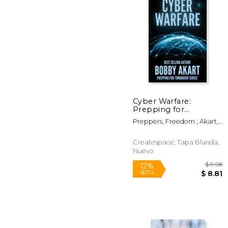
Cyber Warfare:
Prepping for
$
12%
Tomorrow (en Inglés)
dcto.
$
Preppers, Freedom ; Akart,
Bobby
Createspace, Tapa Blanda,
Nuevo