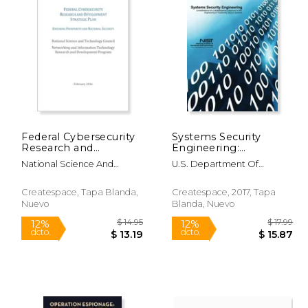
Federal Cybersecurity
Systems Security
Research and
Engineering:
 23.99
$ 40.50
6%
12%
Development
Considerations for a
dcto.
dcto.
 21.16
$ 38.12
National Science And
U.S. Department Of
Strategic Plan: 2016
Multidisciplinary
Technology Council
Commerce; National
Approach in the
Institute Of Standards And
Engineering of
Createspace, Tapa Blanda,
Createspace, 2017, Tapa
Technology
Trustworthy Secure
Nuevo
Blanda, Nuevo
Systems (en Inglés)