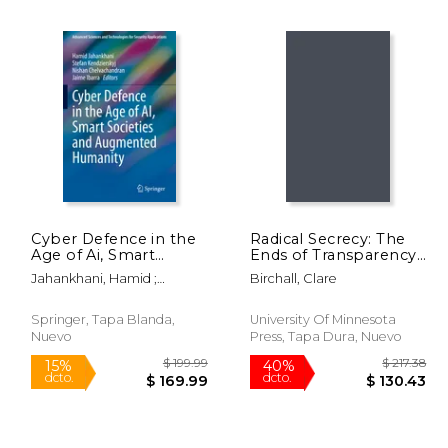
 54.99
$ 19.99
12%
15%
dcto.
dcto.
51.75
$ 17.64
Cyber Defence in the
Radical Secrecy: The
Age of Ai, Smart
Ends of Transparency
Societies and
in Datafied America
Jahankhani, Hamid ;
Birchall, Clare
Augmented Humanity
Volume 60 (en Inglés)
Kendzierskyj, Stefan ;
(en Inglés)
Chelvachandran, Nishan
Springer, Tapa Blanda,
University Of Minnesota
Nuevo
Press, Tapa Dura, Nuevo