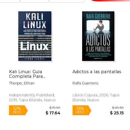
Kali Linux: Guía
Adictos a las pantallas
Completa Para
Principiantes Aprende
Thorpe, Ethan
Rafa Guerrero
Kali Linux Paso a Paso
(Libro en Español
Independently Published,
Libros Cúpula, 2026, Tapa
2019, Tapa Blanda, Nuevo
Blanda, Nuevo