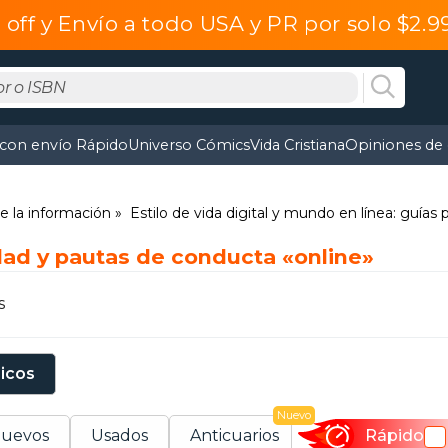
off y Envío a todo USA y PR por solo $2.
 con envío Rápido
Universo Cómics
Vida Cristiana
Opiniones de 
e la información
Estilo de vida digital y mundo en línea: guías
dad y pautas de conducta «online»
s
sicos
Nuevo
uevos
Usados
Anticuarios
Rápido