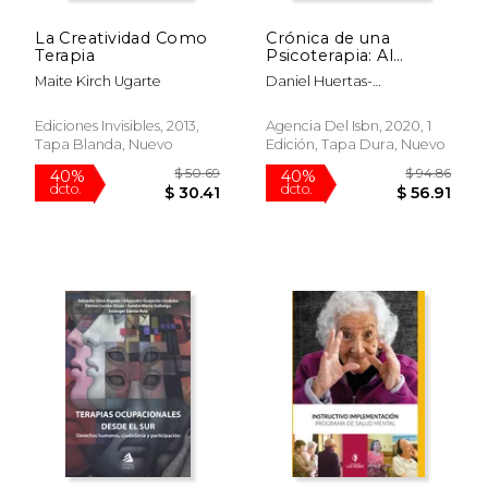
La Creatividad Como
Crónica de una
$ 51.33
$ 62
40%
40%
Terapia
Psicoterapia: Al
dcto.
dcto.
$ 30.80
$ 37.
Encuentro de Lucía:
Maite Kirch Ugarte
Daniel Huertas-
Al Encuentro de
Portocarrero
Lucía:
Ediciones Invisibles, 2013,
Agencia Del Isbn, 2020, 1
Tapa Blanda, Nuevo
Edición, Tapa Dura, Nuevo