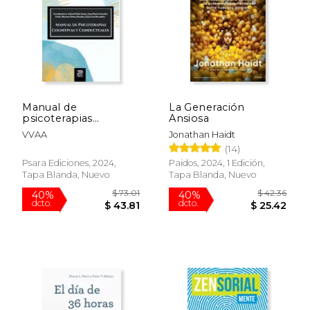
Manual de
La Generación
psicoterapias
Ansiosa
cognitivas y
VVAA
Jonathan Haidt
conductuales
(14)
Psara Ediciones, 2024,
Paidos, 2024, 1 Edición,
Tapa Blanda, Nuevo
Tapa Blanda, Nuevo
$ 73.01
$ 42.
40%
40%
dcto.
dcto.
$ 43.81
$ 25.