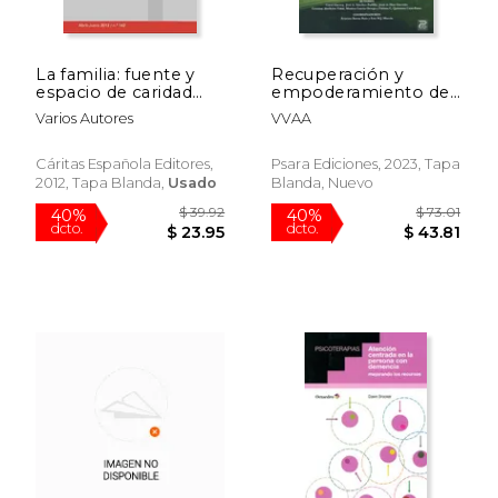
La familia: fuente y
Recuperación y
espacio de caridad
empoderamiento de
(Corintios XIII)
personas con
Varios Autores
VVAA
Trastorno Mental
Grave
Cáritas Española Editores,
Psara Ediciones, 2023, Tapa
2012, Tapa Blanda,
Usado
Blanda, Nuevo
$ 63.28
$ 62
40%
40%
dcto.
dcto.
$ 37.97
$ 37.