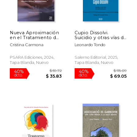
Nueva Aproximación
Cupio Dissolvi.
en el Tratamiento de
Suicidio y otras vías de
la Bulimia. Terapia
autodestrucción
Cristina Carmona
Leonardo Tondo
Grupal Motivacional
$ 62.12
$ 62
40%
40%
dcto.
dcto.
$ 37.27
$ 37.
PSARA Ediciones, 2024,
Salerno Editorial, 2025,
Tapa Blanda, Nuevo
Tapa Blanda, Nuevo