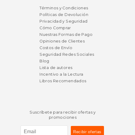
Términos y Condiciones
Políticas de Devolución
Privacidad y Seguridad
Cómo Comprar
Nuestras Formas de Pago
Opiniones de Clientes
Costos de Envío
$ 48.40
$ 41.
40%
40%
Seguridad Redes Sociales
dcto.
dcto.
$ 29.04
$ 24.
Blog
Lista de autores
Incentivo a la Lectura
Libros Recomendados
Suscríbete para recibir ofertas y
promociones