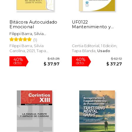
Bitácora Autocuidado
UF0122
Emocional
Mantenimiento y
rehabilitación
Filippi Barra, Silvia
psicosocial de las
Carolina
(1)
personas
dependientes en el
Filippi Barra, Silvia
Certia Editorial, 1 Edición,
domicilio
Carolina, 2021, Tapa
Tapa Blanda,
Usado
Blanda, Nuevo
$ 60.41
$ 211
40%
40%
dcto.
dcto.
$ 36.25
$ 126.