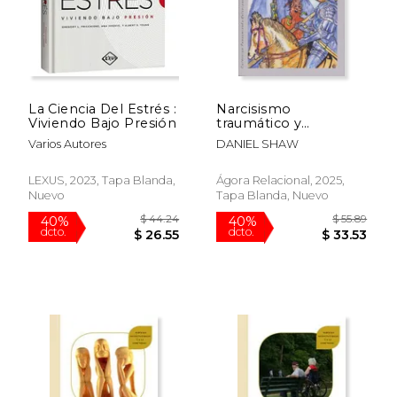
$ 59.21
$ 58.
40%
40%
dcto.
dcto.
$ 35.53
$ 34.
La Ciencia Del Estrés :
Narcisismo
Viviendo Bajo Presión
traumático y
recuperación. Una
Varios Autores
DANIEL SHAW
prisión de vergüenza
LEXUS, 2023, Tapa Blanda,
Ágora Relacional, 2025,
Nuevo
Tapa Blanda, Nuevo