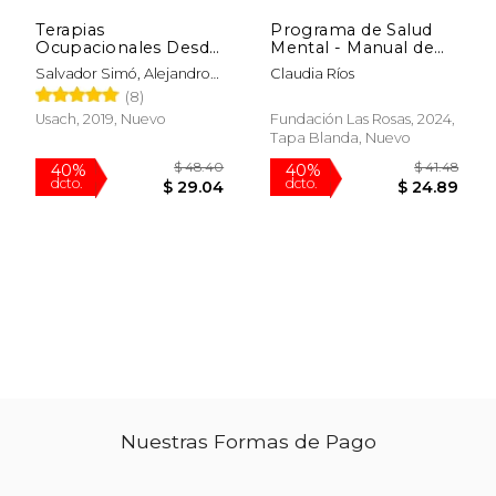
Terapias
Programa de Salud
Ocupacionales Desde
Mental - Manual de
el sur
Implementación
Salvador Simó, Alejandro
Claudia Ríos
Guajardo Y Otros
$ 12.50
$ 50
(8)
12%
40%
dcto.
dcto.
$ 11.04
$ 30.
Usach, 2019, Nuevo
Fundación Las Rosas, 2024,
Tapa Blanda, Nuevo
Nuestras Formas de Pago