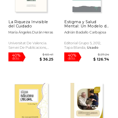
La Riqueza Invisible
Estigma y Salud
del Cuidado
Mental: Un Modelo de
Lucha Contra el
María Ángeles Durán Heras
Adrián Badallo Carbajosa
Estigma
Universitat De Valencia.
Editorial Grupo 5, 2012,
Servei De Publicacions,
Tapa Blanda,
Usado
2020, 1 Edición, Tapa
Blanda, Nuevo
$ 52.09
$ 50.
40%
40%
dcto.
dcto.
$ 31.26
$ 30.