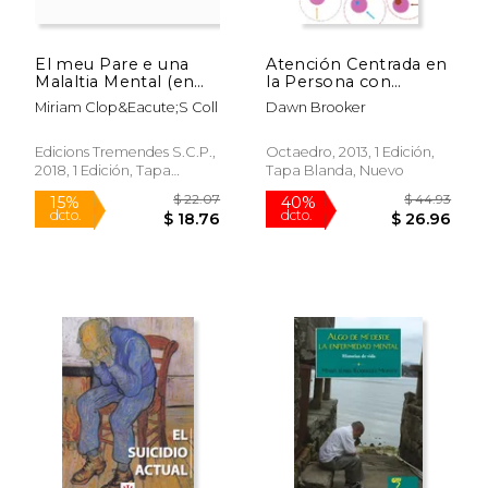
El meu Pare e una
Atención Centrada en
Malaltia Mental (en
la Persona con
Catalán)
Demencia: Mejorando
Miriam Clop&Eacute;S Coll
Dawn Brooker
los Recursos: 1
(Psicoterapias)
Edicions Tremendes S.C.P.,
Octaedro, 2013, 1 Edición,
2018, 1 Edición, Tapa
Tapa Blanda, Nuevo
Blanda, Nuevo
$ 39.92
$ 73.
40%
40%
dcto.
dcto.
$ 23.95
$ 43.