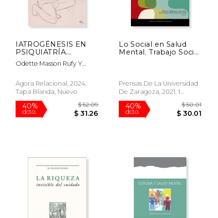
IATROGÉNESIS EN
Lo Social en Salud
PSIQUIATRÍA.
Mental. Trabajo Social
Cuidados que hacen
en Psiquiatría.
Odette Masson Rufy Y
enfermar
Volumen ii: 308
Teresa Suárez Rodríguez
(Textos Docentes)
Ágora Relacional, 2024,
Prensas De La Universidad
Tapa Blanda, Nuevo
De Zaragoza, 2021, 1
Edición, Tapa Blanda,
Nuevo
$ 14.95
$ 47
15%
40%
dcto.
dcto.
$ 12.71
$ 28.