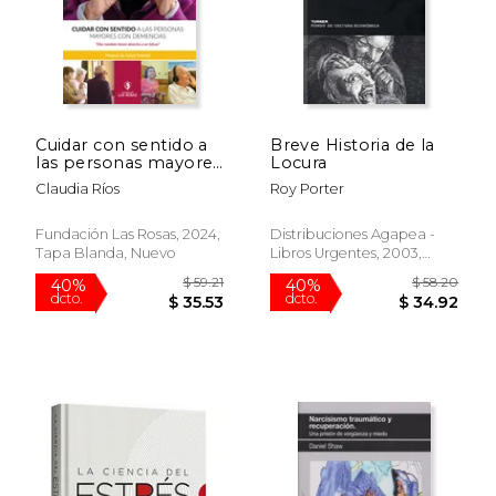
$ 76.84
$ 63.
40%
40%
dcto.
dcto.
$ 46.10
$ 37.
Cuidar con sentido a
Breve Historia de la
las personas mayores
Locura
con demencia -
Claudia Ríos
Roy Porter
Manual de salud
mental
Fundación Las Rosas, 2024,
Distribuciones Agapea -
Tapa Blanda, Nuevo
Libros Urgentes, 2003,
Tapa Blanda, Nuevo