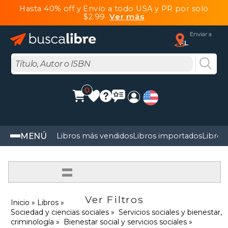
Hasta 40% off y Envío a todo USA y PR por solo
$2.99
Ver más
Enviar a
FL
0
MENÚ
Libros más vendidos
Libros importados
Libros
=
Ver Filtros
Inicio
Libros
Sociedad y ciencias sociales
Servicios sociales y bienestar,
criminología
Bienestar social y servicios sociales