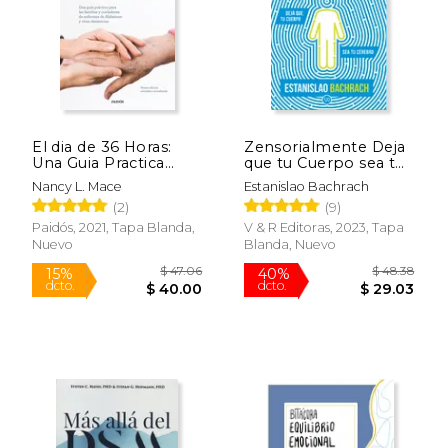
El dia de 36 Horas:
Zensorialmente Deja
Una Guia Practica
que tu Cuerpo sea tu
Para las Familias y
Cerebro
Nancy L. Mace
Estanislao Bachrach
Cuidadoresde
(2)
(9)
Enfermos de
Alzheimer y Otras
Paidós, 2021, Tapa Blanda,
V & R Editoras, 2023, Tapa
Demencias: Nueva ed.
Nuevo
Blanda, Nuevo
Rev. Y Act.