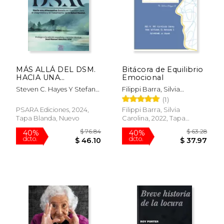
$ 47.06
$ 48.
15%
40%
dcto.
dcto.
$ 40.00
$ 29.
MÁS ALLÁ DEL DSM.
Bitácora de Equilibrio
HACIA UNA
Emocional
ALTERNATIVA
Steven C. Hayes Y Stefan
Filippi Barra, Silvia
BASADA EN
G. Hofmann
Carolina
(1)
PROCESOS PARA EL
DIAGNÓSTICO Y EL
PSARA Ediciones, 2024,
Filippi Barra, Silvia
TRATAMIENTO DE LA
Tapa Blanda, Nuevo
Carolina, 2022, Tapa
SALUD MENTAL
Blanda, Nuevo