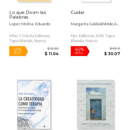
$ 22.07
$ 44.
15%
40%
dcto.
dcto.
$ 18.76
$ 26.
Lo que Dicen las
Cuidar
Palabras
Lopez Molina, Eduardo
Margarita Salda&Ntilde;A
Mostajo
Miño Y Dávila Editores,
Ppc Editorial, 2019, Tapa
Tapa Blanda, Nuevo
Blanda, Nuevo