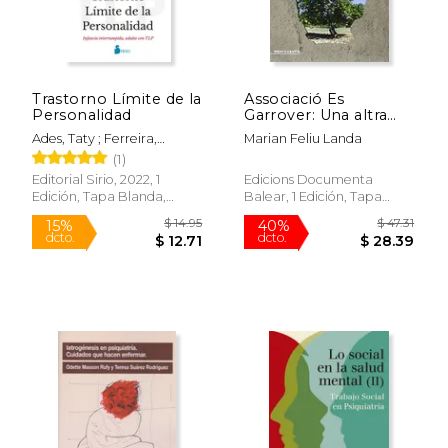
Trastorno Límite de la
Associació Es
Personalidad
Garrover: Una altra
mirada a la salut
Ades, Taty ; Ferreira,
Marian Feliu Landa
mental (Menjavents)
Eduardo
(1)
Editorial Sirio, 2022, 1
Edicions Documenta
Edición, Tapa Blanda,
Balear, 1 Edición, Tapa
$ 59.72
$ 115
40%
40%
Nuevo
Blanda, Nuevo
dcto.
dcto.
$ 35.83
$ 69.