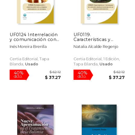
UF0124 Interrelación
UF0119.
$ 44.24
$ 55.
40%
40%
y comunicación con
Características y
dcto.
dcto.
$ 26.55
$ 33.
la persona
necesidades de
Inés Moreira Brenlla
Natalia Alcalde Regenjo
dependiente y su
atención higiénico-
entorno
sanitaria de las
personas
Certia Editorial, Tapa
Certia Editorial, 1 Edición,
dependientes
Blanda,
Usado
Tapa Blanda,
Usado