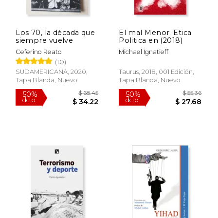
Los 70, la década que
El mal Menor. Etica
$ 95.22
$ 61
50%
50%
siempre vuelve
Politica en (2018)
dcto.
dcto.
$ 47.61
$ 30.
Ceferino Reato
Michael Ignatieff
(10)
SUDAMERICANA, 2020,
Taurus, 2018, 001 Edición,
Tapa Blanda, Nuevo
Tapa Blanda, Nuevo