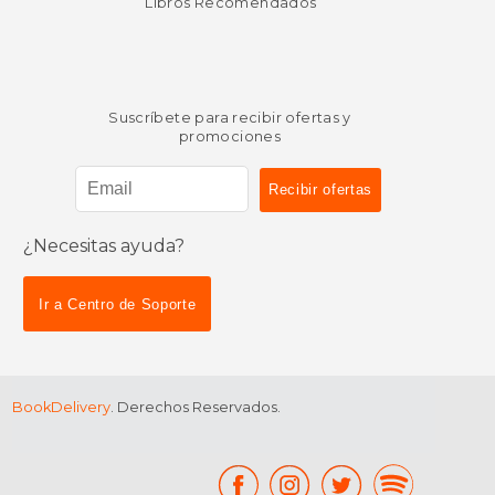
Libros Recomendados
Suscríbete para recibir ofertas y
promociones
¿Necesitas ayuda?
$ 53.00
15%
dcto.
$ 45.05
Ir a Centro de Soporte
BookDelivery
. Derechos Reservados.