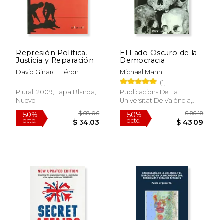
Represión Política,
El Lado Oscuro de la
Justicia y Reparación
Democracia
David Ginard I Féron
Michael Mann
(1)
Plural, 2009, Tapa Blanda,
Publicacions De La
Nuevo
Universitat De València,
2009, 1 Edición, Tapa
Blanda, Nuevo
$ 68.06
$ 86
50%
50%
dcto.
dcto.
$ 34.03
$ 43.