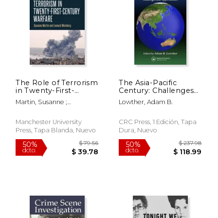
$ 135.61
$ 59.
50%
15%
dcto.
dcto.
$ 67.80
$ 50.
The Role of Terrorism
The Asia-Pacific
in Twenty-First-
Century: Challenges
Century Warfare (en
and Opportunities
Martin, Susanne ;
Lowther, Adam B.
Inglés)
(en Inglés)
Weinberg, Leonard
Manchester University
CRC Press, 1 Edición, Tapa
Press, Tapa Blanda, Nuevo
Dura, Nuevo