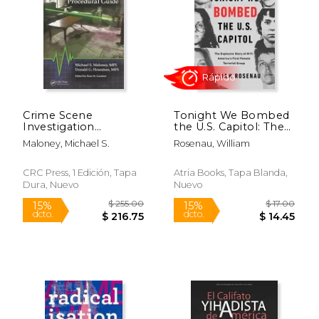
$ 24.95
$ 89.
15%
50%
dcto.
dcto.
$ 21.21
$ 44.
Crime Scene
Tonight We Bombed
Investigation
the U.S. Capitol: The
Procedural Guide (en
Explosive Story of
Maloney, Michael S.
Rosenau, William
Inglés)
M19, America's First
Female Terrorist
Group (en Inglés)
CRC Press, 1 Edición, Tapa
Atria Books, Tapa Blanda,
Dura, Nuevo
Nuevo