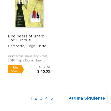
$ 79.56
$ 237.
50%
50%
dcto.
dcto.
Engineers of Jihad:
$ 39.78
$ 118.
The Curious
Connection Between
Gambetta, Diego ; Hertog,
Violent Extremism
Steffen
and Education (en
Inglés)
Princeton University Press,
2016, Tapa Dura, Nuevo
1
2
3
4
5
Página Siguiente
Rápido