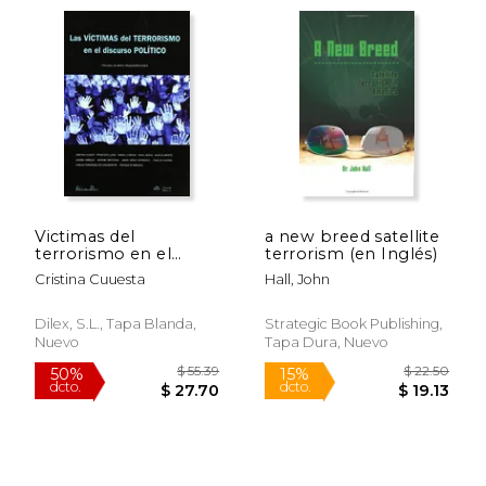
Victimas del
a new breed satellite
terrorismo en el
terrorism (en Inglés)
$ 17.29
$ 25.
discurso politico
50%
50%
Cristina Cuuesta
Hall, John
dcto.
dcto.
$ 8.65
$ 12.
Dilex, S.L., Tapa Blanda,
Strategic Book Publishing,
Nuevo
Tapa Dura, Nuevo