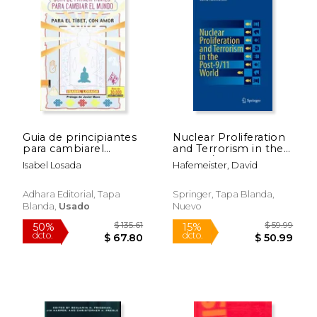
Guia de principiantes
Nuclear Proliferation
para cambiarel
and Terrorism in the
mundo
Post-9/11 World (en
Isabel Losada
Hafemeister, David
Inglés)
Adhara Editorial, Tapa
Springer, Tapa Blanda,
Blanda,
Usado
Nuevo
$ 54.87
$ 14
50%
15%
dcto.
dcto.
$ 27.43
$ 12.