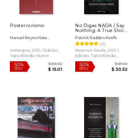
dcto.
dcto.
$ 12.95
$ 16.
Posterrorismo
No Digas NADA / Say
Nothing: A True Story
of Murder and
Manuel Reyes Mate
Patrick Radden Keefe
Memory in Northern
Rupérez,Felicísimo
(11)
Ireland
Martínez Díez,Galo Bilbao
Anthropos, 2013, 1 Edición,
Reservoir Books, 2021, 1
Alberdi
Tapa Blanda, Nuevo
Edición, Tapa Blanda,
Nuevo