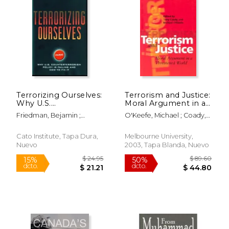
Terrorizing Ourselves:
Terrorism and Justice:
Why U.S.
Moral Argument in a
Counterterrorism
Threatened World (en
Friedman, Bejamin ;
O'Keefe, Michael ; Coady,
Policy Is Failing and
Inglés)
Harper, Jim ; Preble,
Tony
How to Fix It (en
Christopher
Inglés)
Cato Institute, Tapa Dura,
Melbourne University,
Nuevo
2003, Tapa Blanda, Nuevo
$ 17.99
$ 86.
15%
50%
dcto.
dcto.
$ 15.29
$ 43.