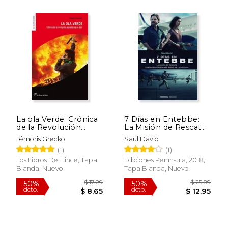
$ 47.01
$ 49.
50%
50%
dcto.
dcto.
$ 23.51
$ 24.
La ola Verde: Crónica
7 Días en Entebbe:
de la Revolución
La Misión de Rescate
Espontánea en Irán
Contraterrorista más
Témoris Grecko
Saul David
Audaz de la Historia
(1)
(1)
Los Libros Del Lince, Tapa
Ediciones Península, 2018,
Blanda, Nuevo
Tapa Blanda, Nuevo