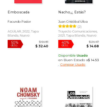
Emboscada
Nacho,¿ Estás?
Facundo Pastor
Juan Cristóbal Ulloa
(2)
AGUILAR, 2022, Tapa
Trayecto Comunicaciones,
Blanda, Nuevo
2021, Tapa Blanda, Nuevo
$ 49.98
$ 47
50%
50%
dcto.
dcto.
$ 24.99
$ 23.
Disponible
Usado
en Buen Estado a
$ 14.53
.
Comprar Usado