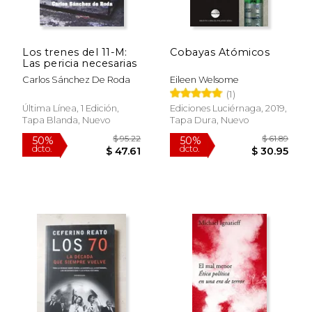
$ 30.02
$ 61.
50%
50%
dcto.
dcto.
$ 15.01
$ 30.
Los trenes del 11-M:
Cobayas Atómicos
Las pericia necesarias
Carlos Sánchez De Roda
Eileen Welsome
(1)
Última Línea, 1 Edición,
Ediciones Luciérnaga, 2019,
Tapa Blanda, Nuevo
Tapa Dura, Nuevo