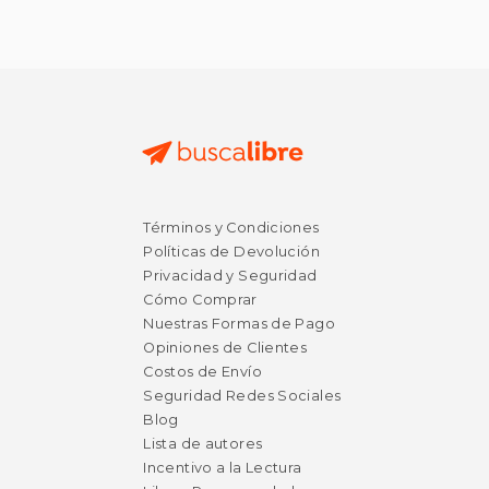
Rápido
$ 99.75
$ 45.
Términos y Condiciones
6%
50%
dcto.
dcto.
$ 93.88
$ 22.
Políticas de Devolución
Privacidad y Seguridad
Cómo Comprar
Nuestras Formas de Pago
Opiniones de Clientes
Costos de Envío
Seguridad Redes Sociales
Blog
Lista de autores
Incentivo a la Lectura