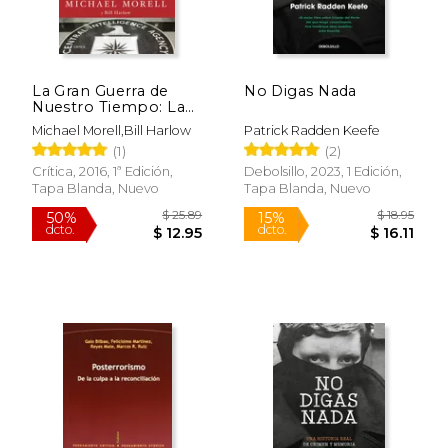
La Gran Guerra de
No Digas Nada
Nuestro Tiempo: La
Guerra Contra el
Michael Morell,Bill Harlow
Patrick Radden Keefe
Terror Contada Desde
(1)
(2)
Dentro de la Cia, de al
Qaeda a Isis
Crítica, 2016, 1ª Edición,
Debolsillo, 2023, 1 Edición,
Tapa Blanda, Nuevo
Tapa Blanda, Nuevo
$ 25.89
$ 18
50%
15%