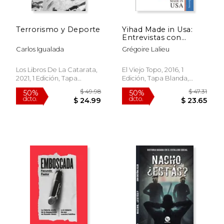
Terrorismo y Deporte
Yihad Made in Usa:
Entrevistas con
Mohamed Hassan.
Carlos Igualada
Grégoire Lalieu
Prefacio de Michel
$ 68.45
$ 55.
50%
50%
Collon
dcto.
dcto.
$ 34.22
$ 27.
Los Libros De La Catarata,
El Viejo Topo, 2016, 1
2021, 1 Edición, Tapa
Edición, Tapa Blanda,
Blanda, Nuevo
Nuevo