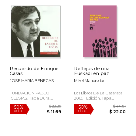
$ 23.95
$ 18
15%
15%
dcto.
dcto.
Recuerdo de Enrique
Reflejos de una
$ 20.36
$ 15.
Casas
Euskadi en paz
JOSE MARIA BENEGAS
Mikel Mancisidor
FUNDACION PABLO
Los Libros De La Catarata,
IGLESIAS, Tapa Dura,
2013, 1 Edición, Tapa
Nuevo
Blanda, Nuevo