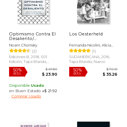
Optimismo Contra El
Los Oesterheld
Desaliento/
Optimism Over
Noam Chomsky
Fernanda Nicolini, Alicia
Despair: On
Beltrami
(2)
(1)
Capitalism, Empire,
$ 64.81
$ 24.
50%
40%
and Social Change
Ediciones B, 2018, 001
SUDAMERICANA, 2016,
dcto.
dcto.
$ 32.40
$ 14.
Edición, Tapa Blanda,
Tapa Blanda, Nuevo
Nuevo
Disponible
Usado
en Buen Estado a
$ 21.92
.
Comprar Usado