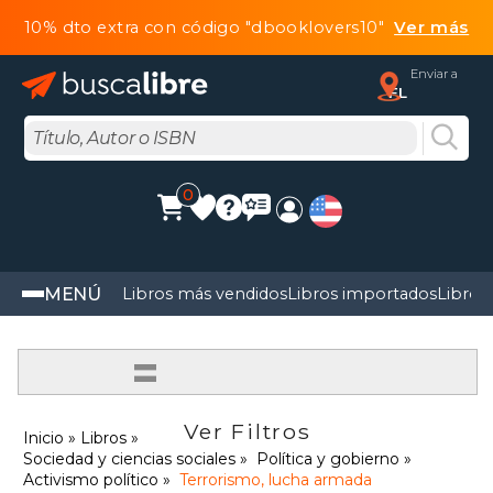
10% dto extra con código "dbooklovers10"
Ver más
Enviar a
FL
0
MENÚ
Libros más vendidos
Libros importados
Libros
=
Ver Filtros
Inicio
Libros
Sociedad y ciencias sociales
Política y gobierno
Activismo político
Terrorismo, lucha armada