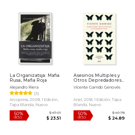
15%
50%
dcto.
dcto.
$ 12.71
$ 40.
La Organizatsja: Mafia
Asesinos Multiples y
Rusa, Mafia Roja
Otros Depredadores
Sociales
Alejandro Riera
Vicente Garrido Genovés
(3)
Arcopress, 2008, 1 Edición,
Ariel, 2018, 1 Edición, Tapa
Tapa Blanda, Nuevo
Blanda, Nuevo