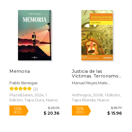
$ 87.89
$ 55.
50%
50%
dcto.
dcto.
$ 43.94
$ 27.
Memoria
Justicia de las
Víctimas. Terrorismo,
Memoria,
Pablo Benegas
Manuel Reyes Mate
Reconciliación
Rupérez
(2)
(Huellas
(Antrhropos))
Plaza&Janes, 2024, 1
Anthropos, 2008, 1 Edición,
Edición, Tapa Dura, Nuevo
Tapa Blanda, Nuevo