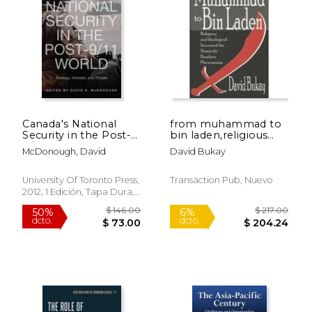
Canada's National
from muhammad to
Security in the Post-
bin laden,religious
9/11 World: Strategy,
and ideological
McDonough, David
David Bukay
Interests, and Threats
sources of the
(en Inglés)
homicide bombers
phenomenon
University Of Toronto Press,
Transaction Pub, Nuevo
2012, 1 Edición, Tapa Dura,
Nuevo