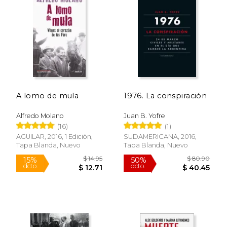
A lomo de mula
1976. La conspiración
Alfredo Molano
Juan B. Yofre
(16)
(1)
AGUILAR, 2016, 1 Edición,
SUDAMERICANA, 2016,
Tapa Blanda, Nuevo
Tapa Blanda, Nuevo
$ 47.80
$ 70.
50%
50%
dcto.
dcto.
$ 23.90
$ 35.