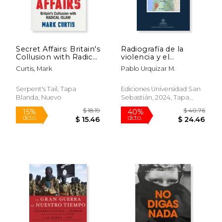
Secret Affairs: Britain's
Radiografía de la
Collusion with Radical
violencia y el
Islam (en Inglés)
terrorismo en la
Curtis, Mark
Pablo Urquizar M.
Macrozona Sur:
Problemas y desafíos
actuales
Serpent's Tail, Tapa
Ediciones Universidad San
Blanda, Nuevo
Sebastián, 2024, Tapa
Blanda, Nuevo
$ 18.19
$ 40.
15%
40%
dcto.
dcto.
$ 15.46
$ 24.