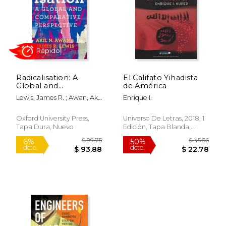
$ 146.00
$ 217.
50%
6%
dcto.
dcto.
$ 73.00
$ 204.
Radicalisation: A
El Califato Yihadista
Global and
de América
Comparative
Lewis, James R. ; Awan, Akil
Enrique I.
Perspective (en
N.
Inglés)
Oxford University Press,
Universo De Letras, 2018, 1
Tapa Dura, Nuevo
Edición, Tapa Blanda,
Nuevo