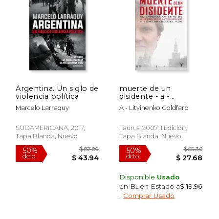
Argentina. Un siglo de
muerte de un
violencia política
disidente - a -
litvinenko goldfarb -
Marcelo Larraquy
A - Litvinenko Goldfarb
libro físico
SUDAMERICANA, 2017,
Taurus, 2007, 1 Edición,
Tapa Blanda, Nuevo
Tapa Blanda, Nuevo
Disponible
Usado
en Buen Estado a
$ 19.96
.
Comprar Usado
$ 14.95
$ 80.