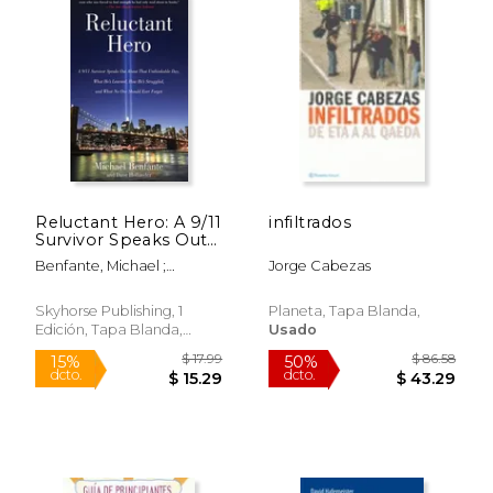
Reluctant Hero: A 9/11
infiltrados
Survivor Speaks Out
about That
Benfante, Michael ;
Jorge Cabezas
Unthinkable Day,
Hollander, Dave
What He's Learned,
How He's Struggled,
Skyhorse Publishing, 1
Planeta, Tapa Blanda,
and What No One
Edición, Tapa Blanda,
Usado
Should E (en Inglés)
Nuevo
$ 55.39
$ 22.
50%
15%
dcto.
dcto.
$ 27.70
$ 19.