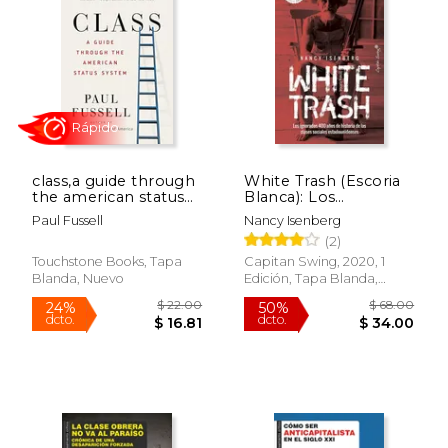
class,a guide through
White Trash (Escoria
the american status
Blanca): Los
system (en Inglés)
Ignorados 400 Años
Paul Fussell
Nancy Isenberg
de Historia de las
(2)
Clases Sociales
Rápido
Estadounidenses
Touchstone Books, Tapa
Capitan Swing, 2020, 1
(Ensayo)
Blanda, Nuevo
Edición, Tapa Blanda,
Nuevo
$ 17.95
$ 25.