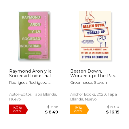
$ 225.00
$ 50.
15%
15%
dcto.
dcto.
$ 191.25
$ 42.
Raymond Aron y la
Beaten Down,
Sociedad Industrial
Worked up: The Past,
Present, and Future
Rodríguez Rodríguez-
Greenhouse, Steven
of American Labor
Zuñiga Luis/Instituto De La
(en Inglés)
Opinión Pública (Madrid)
Autor-Editor, Tapa Blanda,
Anchor Books, 2020, Tapa
Nuevo
Blanda, Nuevo