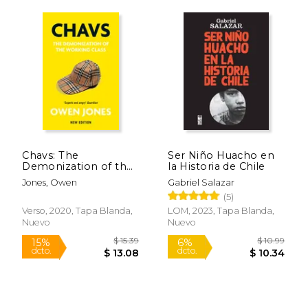
$ 44.28
$ 65.
50%
50%
dcto.
dcto.
Chavs: The
Ser Niño Huacho en
$ 22.14
$ 32.
Demonization of the
la Historia de Chile
Working Class (en
Jones, Owen
Gabriel Salazar
Inglés)
(5)
Verso, 2020, Tapa Blanda,
LOM, 2023, Tapa Blanda,
Nuevo
Nuevo