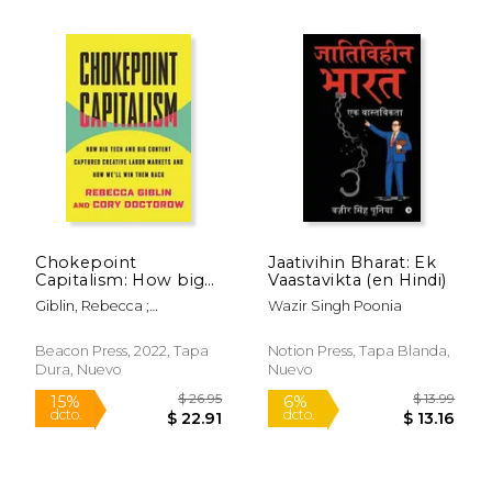
$ 18.99
$ 57
15%
11%
dcto.
dcto.
$ 16.14
$ 51.
Chokepoint
Jaativihin Bharat: Ek
Capitalism: How big
Vaastavikta (en Hindi)
Tech and big Content
Giblin, Rebecca ;
Wazir Singh Poonia
Captured Creative
Doctorow, Cory
Labor Markets and
how We'Ll win t hem
Beacon Press, 2022, Tapa
Notion Press, Tapa Blanda,
Back (en Inglés)
Rápido
Rápido
Dura, Nuevo
Nuevo