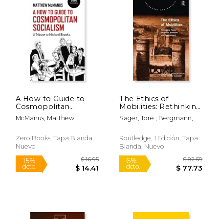
A How to Guide to
The Ethics of
Cosmopolitan
Mobilities: Rethinking
Socialism: A Tribute
Place, Exclusion,
McManus, Matthew
Sager, Tore ; Bergmann,
to Michael Brooks
Freedom and
Sigurd
(en Inglés)
Environment (en
Inglés)
Zero Books, Tapa Blanda,
Routledge, 1 Edición, Tapa
Nuevo
Blanda, Nuevo
$ 28.99
$ 129.
77%
15%
dcto.
dcto.
$ 6.79
$ 110.