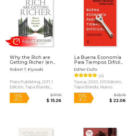
Why the Rich are
La Buena Economía
Getting Richer (en
Para Tiempos Difíciles
Rápido
Rápido
Inglés)
/ Good Economics for
Robert T. Kiyosaki
Esther Duflo
Hard Times = Good
(4)
Economics for Hard
Times
Plata Publishing, 2017, 1
Taurus, 2020, 001 Edición,
Edición, Tapa Blanda,
Tapa Blanda, Nuevo
Nuevo
$ 30.00
$ 30.
15%
15%
dcto.
dcto.
$ 25.50
$ 25.