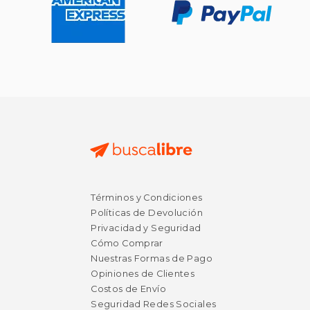
Términos y Condiciones
$ 50.00
$ 53.
15%
50%
Políticas de Devolución
dcto.
dcto.
$ 42.50
$ 26.
Privacidad y Seguridad
Cómo Comprar
Nuestras Formas de Pago
Opiniones de Clientes
Costos de Envío
Seguridad Redes Sociales