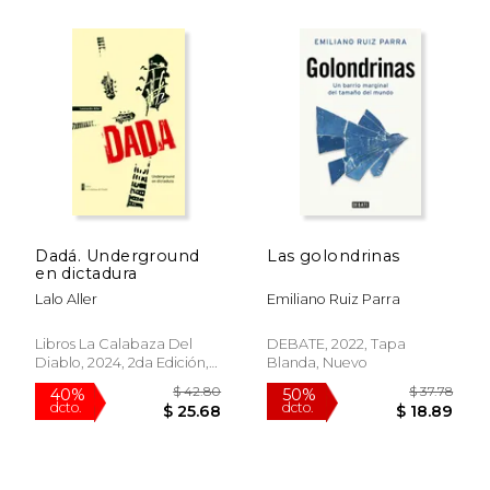
$ 52.09
$ 48.
50%
50%
dcto.
dcto.
$ 26.05
$ 24.
Dadá. Underground
Las golondrinas
en dictadura
Lalo Aller
Emiliano Ruiz Parra
Libros La Calabaza Del
DEBATE, 2022, Tapa
Diablo, 2024, 2da Edición,
Blanda, Nuevo
Tapa Blanda, Nuevo