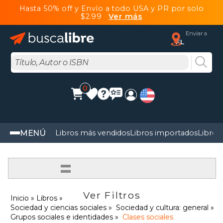
Hasta 50% off y Envío a todo USA y PR por solo
$2.99
Ver más
Enviar a
FL
0
MENÚ
Libros más vendidos
Libros importados
Libros
=
Ver Filtros
Inicio
Libros
Sociedad y ciencias sociales
Sociedad y cultura: general
Grupos sociales e identidades
Clases sociales