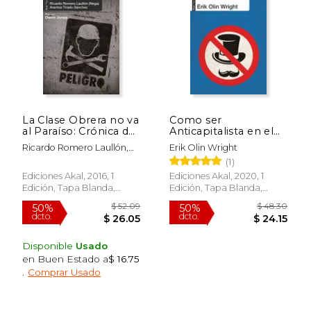
15%
15%
dcto.
dcto.
$ 15.26
$ 22.
La Clase Obrera no va
Como ser
al Paraíso: Crónica de
Anticapitalista en el
una Desaparición
Siglo xxi
Ricardo Romero Laullón,
Erik Olin Wright
Forzada
Aránzazu Tirado Sánchez
(1)
Ediciones Akal, 2016, 1
Ediciones Akal, 2020, 1
Edición, Tapa Blanda,
Edición, Tapa Blanda,
Nuevo
Nuevo
Rápido
Disponible
Usado
en Buen Estado a
$ 16.75
.
Comprar Usado