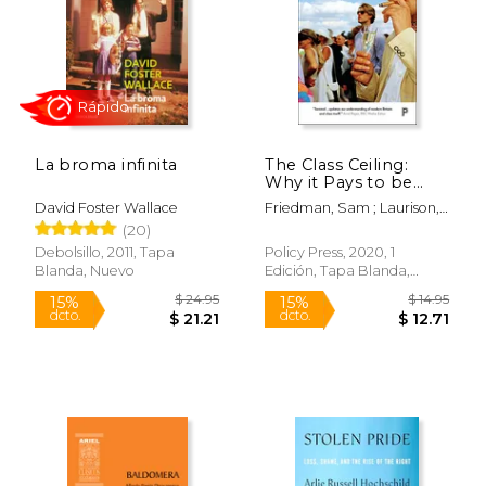
$ 18.00
$ 53.
15%
50%
dcto.
dcto.
$ 15.30
$ 26.
La broma infinita
The Class Ceiling:
Why it Pays to be
Privileged (en Inglés)
David Foster Wallace
Friedman, Sam ; Laurison,
Daniel
(20)
Debolsillo, 2011, Tapa
Policy Press, 2020, 1
Blanda, Nuevo
Edición, Tapa Blanda,
Nuevo
Rápido