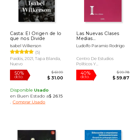
Casta: El Origen de lo
Las Nuevas Clases
que nos Divide
Medias
Latinoamericanas
Isabel Wilkerson
Ludolfo Paramio Rodrigo
(5)
Paidós, 2021, Tapa Blanda,
Centro De Estudios
Nuevo
Políticos Y
Constitucionales, 2017, 1
Edición, Tapa Blanda,
Nuevo
Disponible
Usado
en Buen Estado a
$ 26.15
.
Comprar Usado
$ 61.99
$ 99.
50%
40%
dcto.
dcto.
$ 31.00
$ 59.