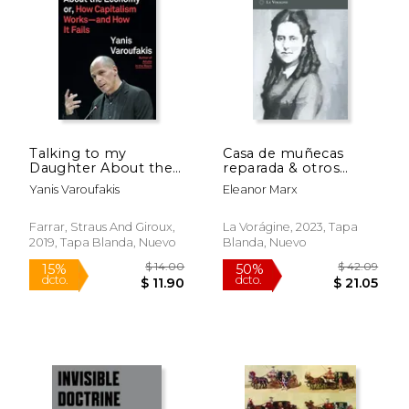
$ 68.32
$ 56.
50%
50%
dcto.
dcto.
$ 34.16
$ 28.
Talking to my
Casa de muñecas
Daughter About the
reparada & otros
Economy: Or, how
textos sobre
Yanis Varoufakis
Eleanor Marx
Capitalism Works--
feminismo y
And how it Fails (en
revolución
Inglés)
Farrar, Straus And Giroux,
La Vorágine, 2023, Tapa
2019, Tapa Blanda, Nuevo
Blanda, Nuevo