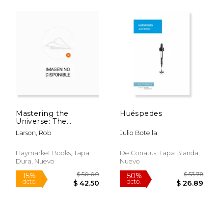
$ 18.99
$ 19
15%
15%
dcto.
dcto.
$ 16.14
$ 16.
Mastering the
Huéspedes
Universe: The
Obscene Wealth of
Larson, Rob
Julio Botella
the Ruling Class,
What They Do with
Their Money, and
Haymarket Books, Tapa
De Conatus, Tapa Blanda,
Why You Should Hate
Dura, Nuevo
Nuevo
Them Even More (en
Inglés)