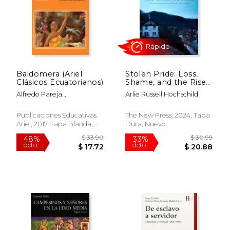
Baldomera (Ariel
Stolen Pride: Loss,
$ 24.95
$ 14
Clásicos Ecuatorianos)
Shame, and the Rise
15%
15%
dcto.
dcto.
of the Right (en
$ 21.21
$ 12.
Alfredo Pareja
Arlie Russell Hochschild
Inglés)
Diezcanseco
Publicaciones Educativas
The New Press, 2024, Tapa
Ariel, 2017, Tapa Blanda,
Dura, Nuevo
Nuevo