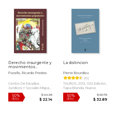
$ 22.00
$ 68.
24%
50%
dcto.
dcto.
$ 16.81
$ 34.
Derecho insurgente y
La distincion
movimientos
populares
Pazello, Ricardo Prestes
Pierre Bourdieu
(11)
Centro De Estudios
TAURUS, 2012, 002 Edición,
Jurídicos Y Sociales Mispa,
Tapa Blanda, Nuevo
2024, Tapa Blanda, Nuevo