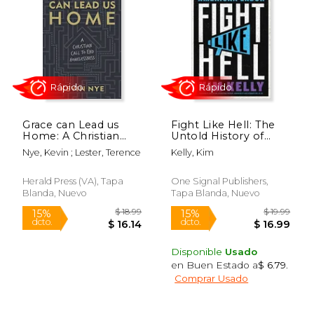
Grace can Lead us
Fight Like Hell: The
Home: A Christian
Untold History of
Call to end
American Labor (en
Nye, Kevin ; Lester, Terence
Kelly, Kim
Homelessness (en
Inglés)
Inglés)
Herald Press (VA), Tapa
One Signal Publishers,
Blanda, Nuevo
Tapa Blanda, Nuevo
Disponible
Usado
en Buen Estado a
$ 6.79
.
Comprar Usado