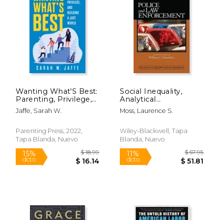
Wanting What'S Best:
Social Inequality,
Parenting, Privilege,
Analytical
and Building a Just
Egalitarianism, and
Jaffe, Sarah W.
Moss, Laurence S.
World (en Inglés)
the March Towards
Eugenic Explanations
in the Social Sciences
Parenting Press, 2022,
Wiley-Blackwell, Tapa
(en Inglés)
Tapa Blanda, Nuevo
Blanda, Nuevo
$ 16.95
$ 82.
15%
6%
dcto.
dcto.
$ 14.41
$ 77.