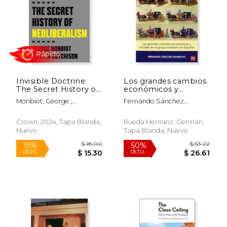
$ 14.00
$ 42.
15%
50%
dcto.
dcto.
$ 11.90
$ 21.
Invisible Doctrine:
Los grandes cambios
The Secret History of
económicos y
Neoliberalism (en
sociales en el grupo
Monbiot, George ;
Fernando Sánchez
Inglés)
nobiliario en España :
Hutchison, Peter
Marroyo
una aproximación a la
dinámica de
Crown, 2024, Tapa Blanda,
Rueda Hernanz, Germán,
mediados del siglo
Nuevo
Tapa Blanda, Nuevo
XIX
Rápido