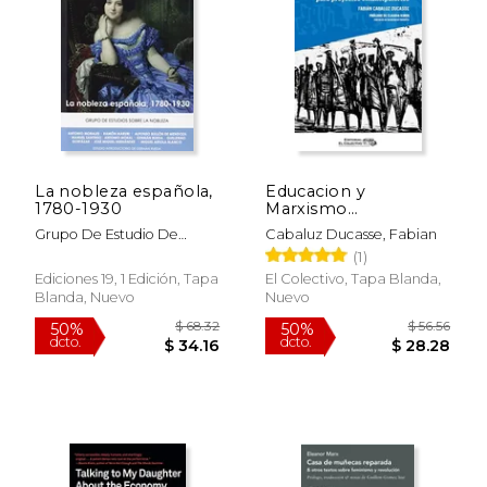
La nobleza española,
Educacion y
1780-1930
Marxismo
Latinoamericano
Grupo De Estudio De
Cabaluz Ducasse, Fabian
Ensayos de
Historia De La Nobleza
(1)
Pedagogia Critica
Para Proyectos
Ediciones 19, 1 Edición, Tapa
El Colectivo, Tapa Blanda,
Emancipatorios
Blanda, Nuevo
Nuevo