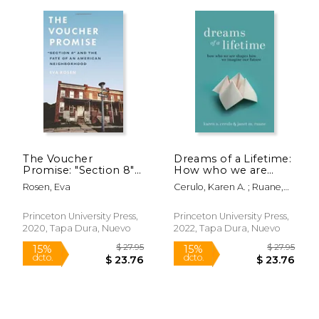
$ 16.98
$ 19.
50%
15%
The Voucher
Dreams of a Lifetime:
dcto.
dcto.
$ 8.49
$ 16.
Promise: "Section 8"
How who we are
and the Fate of an
Shapes how we
Rosen, Eva
Cerulo, Karen A. ; Ruane,
American
Imagine our Future
Janet M.
Neighborhood (en
(en Inglés)
Inglés)
Princeton University Press,
Princeton University Press,
2020, Tapa Dura, Nuevo
2022, Tapa Dura, Nuevo