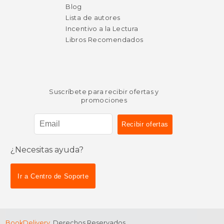
Blog
Lista de autores
Incentivo a la Lectura
Libros Recomendados
Suscríbete para recibir ofertas y
promociones
¿Necesitas ayuda?
$ 27.95
$ 27.
15%
15%
dcto.
dcto.
Ir a Centro de Soporte
$ 23.76
$ 23.
BookDelivery
. Derechos Reservados.