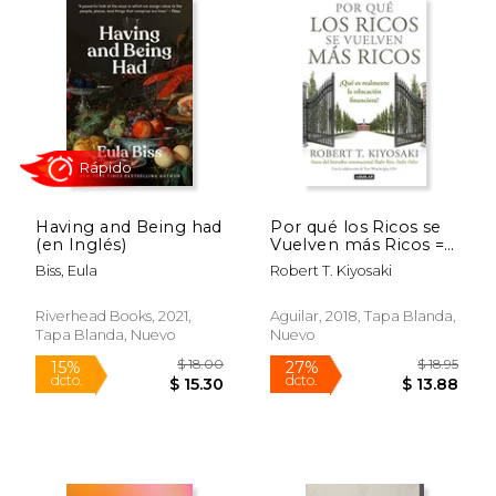
Having and Being had
Por qué los Ricos se
(en Inglés)
Vuelven más Ricos =
why the Rich are
$ 55.26
$ 70.
50%
40%
Biss, Eula
Robert T. Kiyosaki
Getting Richer
dcto.
dcto.
$ 27.63
$ 42.
Riverhead Books, 2021,
Aguilar, 2018, Tapa Blanda,
Tapa Blanda, Nuevo
Nuevo