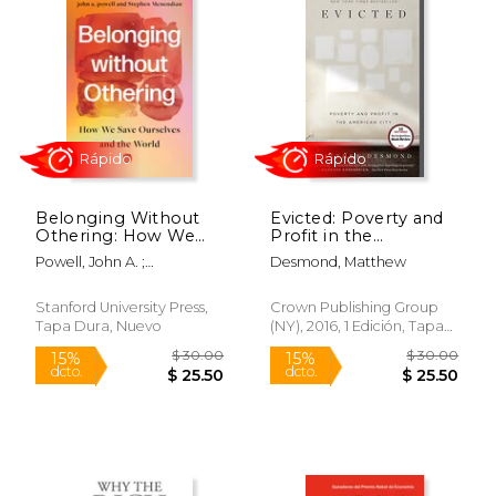
Rápido
Belonging Without
Evicted: Poverty and
Othering: How We
Profit in the
Save Ourselves and
American City (en
Powell, John A. ;
Desmond, Matthew
the World (en Inglés)
Inglés)
Menendian, Stephen
Stanford University Press,
Crown Publishing Group
Tapa Dura, Nuevo
(NY), 2016, 1 Edición, Tapa
Dura, Nuevo
$ 18.00
$ 18
15%
27%
dcto.
dcto.
$ 15.30
$ 13.