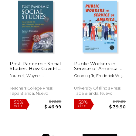
Post-Pandemic Social
Public Workers in
Studies: How Covid-19
Service of America: A
Has Changed the
Reader (en Inglés)
Journell, Wayne ;
Gooding Jr, Frederick W. ;
World and How We
Westheimer, Joel ; Howard,
Yellin, Eric S. ; McCartin,
Teach (en Inglés)
Tyrone C.
Joseph A.
$ 15.39
$ 10.
Teachers College Press,
University Of Illinois Press,
15%
6%
dcto.
dcto.
$ 13.08
$ 10.
Tapa Blanda, Nuevo
Tapa Blanda, Nuevo