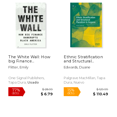
The White Wall: How
Ethnic Stratification
big Finance
and Structural
$ 42.80
$ 37.
Bankrupts Black
Pluralism in Guyana
40%
50%
Flitter, Emily
Edwards, Duane
dcto.
dcto.
America (en Inglés)
(en Inglés)
$ 25.68
$ 18.
One Signal Publishers,
Palgrave MacMillan, Tapa
Tapa Dura,
Usado
Dura, Nuevo