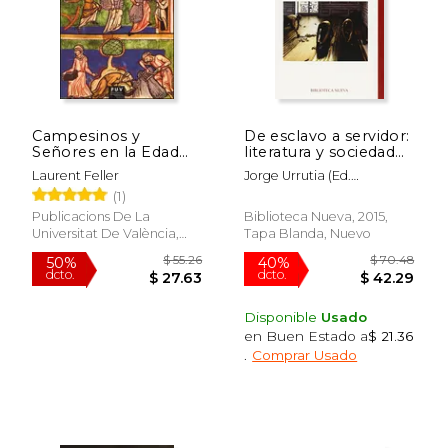
Rápido
Campesinos y
De esclavo a servidor:
Señores en la Edad
literatura y sociedad
Media
(1825 - 1930)
Laurent Feller
Jorge Urrutia (ed.
Lit.),Dolores Thion Soriano-
(1)
$ 33.90
$ 30.
48%
33%
Mollá (ed. Lit.)
dcto.
dcto.
$ 17.72
$ 20.
Publicacions De La
Biblioteca Nueva, 2015,
Universitat De València,
Tapa Blanda, Nuevo
2015, 1 Edición, Tapa
Blanda, Nuevo
Disponible
Usado
en Buen Estado a
$ 21.36
.
Comprar Usado