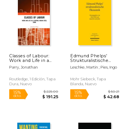
Classes of Labour:
Edmund Phelps'
Work and Life in a
Strukturalistische
Central Indian Steel
Okonomik (en
Parry, Jonathan
Leschke, Martin ; Pies, Ingo
Town (en Inglés)
Alemán)
Routledge, 1 Edición, Tapa
Mohr Siebeck, Tapa
Dura, Nuevo
Blanda, Nuevo
$ 93.99
$ 79.
50%
50%
dcto.
dcto.
$ 46.99
$ 39.