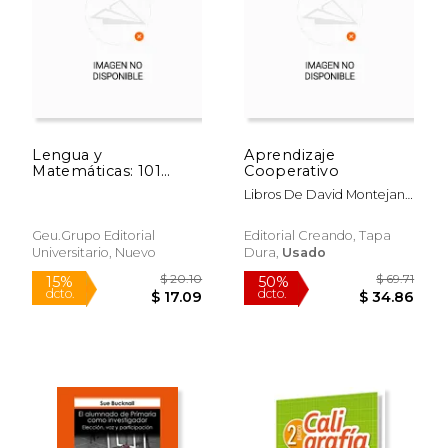
Lengua y
Aprendizaje
Matemáticas: 101
Cooperativo
Tareas Para
Libros De David Montejano
Desarrollar las
Bravo
Competencias 6
Geu.Grupo Editorial
Editorial Creando, Tapa
Universitario, Nuevo
Dura,
Usado
$ 20.10
$ 69
15%
50%
dcto.
dcto.
$ 17.09
$ 34.