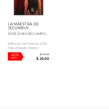
LA MAESTRA DE
JECUMBUY
JOSÉ (CHECHE) CAMPOS
DÁVILA
Editorial San Marcos, 2015,
Tapa Blanda, Nuevo
$ 38.79
$ 38.
50%
40%
dcto.
dcto.
$ 19.39
$ 23.