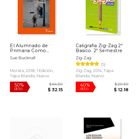
El Alumnado de
Caligrafia Zig-Zag 2º
Primaria Como
Basico. 2º Semestre
Investigador
Sue Bucknall
Zig-Zag
(5)
Morata, 2018, 1 Edición,
Zig-Zag, 2014, Tapa
Tapa Blanda, Nuevo
Blanda, Nuevo