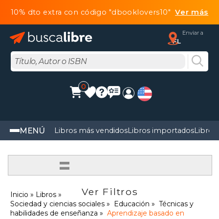
10% dto extra con código "dbooklovers10"
Ver más
Enviar a
FL
0
MENÚ
Libros más vendidos
Libros importados
Libros
=
Ver Filtros
Inicio
Libros
Sociedad y ciencias sociales
Educación
Técnicas y
habilidades de enseñanza
Aprendizaje basado en