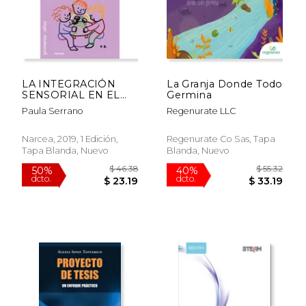
$ 31.67
$ 35.
50%
50%
dcto.
dcto.
$ 15.83
$ 17.
LA INTEGRACIÓN
La Granja Donde Todo
SENSORIAL EN EL
Germina
DESARROLLO Y
Paula Serrano
Regenurate LLC
APRENDIZAJE
INFANTIL
Narcea, 2019, 1 Edición,
Regenurate Co Sas, Tapa
Tapa Blanda, Nuevo
Blanda, Nuevo