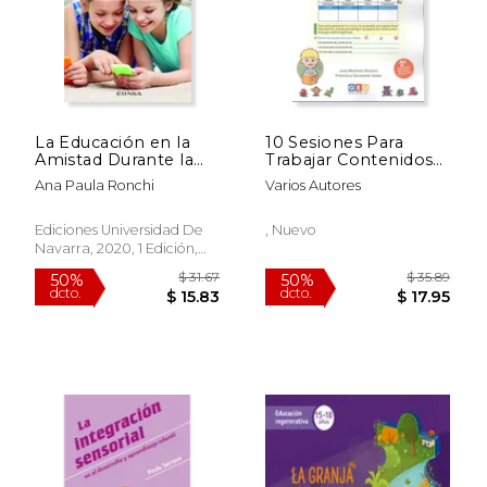
$ 58.92
$ 59.
50%
50%
dcto.
dcto.
$ 29.46
$ 29.
La Educación en la
10 Sesiones Para
Amistad Durante la
Trabajar Contenidos
Adolescencia
Basicos 6
Ana Paula Ronchi
Varios Autores
(Cuadernos y
Programas
Especializados.
Ediciones Universidad De
, Nuevo
Instituto de Ciencias
Navarra, 2020, 1 Edición,
Para la Familia)
Tapa Blanda, Nuevo