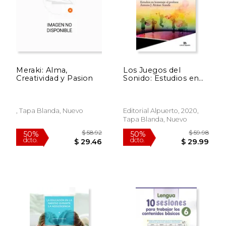
$ 64.30
$ 20.
50%
40%
dcto.
dcto.
$ 32.15
$ 12.
Meraki: Alma,
Los Juegos del
Creatividad y Pasion
Sonido: Estudios en
Homenaje al Profesor
Antonio j. Alcázar
Aranda: 13
(Investigación y
, Tapa Blanda, Nuevo
Editorial Alpuerto, 2020,
Patrimonio Musical)
Tapa Blanda, Nuevo