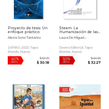
Proyecto de tesis: Un
Steam. La
$ 46.38
$ 55.
50%
40%
enfoque práctico
Humanización de las
dcto.
dcto.
$ 23.19
$ 33.
Ciencias en la
Alexia Sono Tantarico
Laura De Miguel
Universidad
&Aacute;Lvarez
ZAFIRO, 2023, Tapa
Dextra Editorial, Tapa
Blanda, Nuevo
Blanda, Nuevo