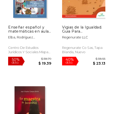
Enseñar español y
Vigias de la Igualdad.
matemáticas en aulas
Guia Para
multigrado.
Facilitadores
Elba, Rodríguez
Regenurate LLC
Compendio de
Hernández; Cano Ruiz,
$ 50.31
$ 64.
40%
50%
secuencias didácticas
Amanda; Durán Ramos,
dcto.
dcto.
$ 30.18
$ 32.
Centro De Estudios
Regenurate Co Sas, Tapa
Yadira
Jurídicos Y Sociales Mispat,
Blanda, Nuevo
2022, Tapa Blanda, Nuevo