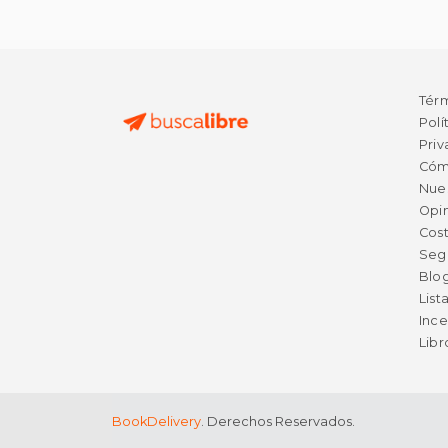
Tér
Polí
Priv
Cóm
Nue
Opin
Cost
Seg
Blo
List
Ince
Lib
BookDelivery
. Derechos Reservados.