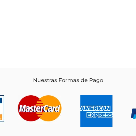
 34.97
$ 41.66
40%
50%
dcto.
dcto.
29.73
$ 25.00
Nuestras Formas de Pago