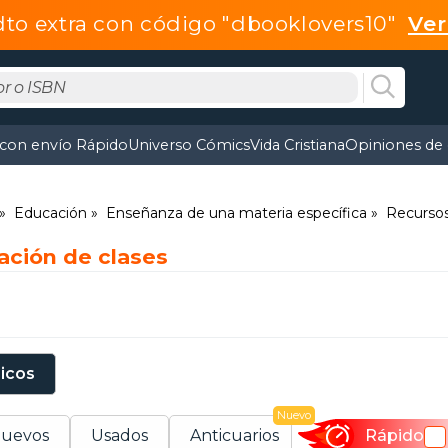
dto extra con código "dbooklovers10"
Ve
 con envío Rápido
Universo Cómics
Vida Cristiana
Opiniones de 
Educación
Enseñanza de una materia específica
Recursos
cación de clases
sicos
Nuevo
uevos
Usados
Anticuarios
Rápido