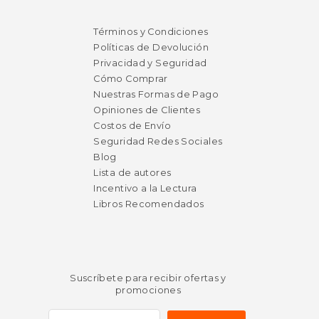
$ 29.95
$ 29.
15%
15%
dcto.
dcto.
$ 25.46
$ 25.
Términos y Condiciones
Políticas de Devolución
Privacidad y Seguridad
Cómo Comprar
Nuestras Formas de Pago
Opiniones de Clientes
Costos de Envío
Seguridad Redes Sociales
Blog
Lista de autores
Incentivo a la Lectura
Libros Recomendados
Suscríbete para recibir ofertas y
promociones