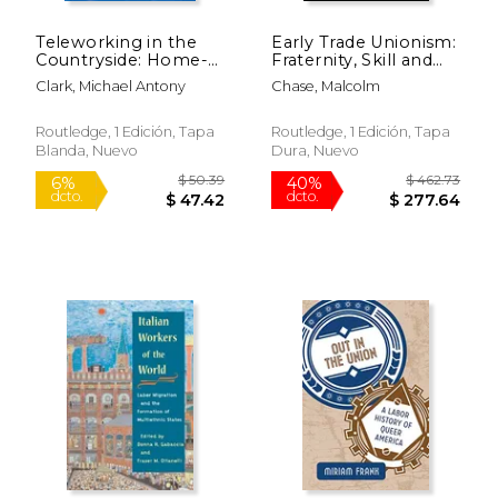
Teleworking in the
Early Trade Unionism:
Countryside: Home-
Fraternity, Skill and
Based Working in the
the Politics of Labour
Clark, Michael Antony
Chase, Malcolm
Information Society
(en Inglés)
(en Inglés)
Routledge, 1 Edición, Tapa
Routledge, 1 Edición, Tapa
Blanda, Nuevo
Dura, Nuevo
$ 255.41
$ 78.
40%
6%
dcto.
dcto.
$ 153.24
$ 73.