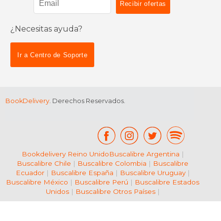
¿Necesitas ayuda?
$ 45.00
$ 225.
15%
15%
dcto.
dcto.
$ 38.25
$ 191.
Ir a Centro de Soporte
BookDelivery
. Derechos Reservados.
Bookdelivery Reino Unido
Buscalibre Argentina
|
Buscalibre Chile
|
Buscalibre Colombia
|
Buscalibre
Ecuador
|
Buscalibre España
|
Buscalibre Uruguay
|
Buscalibre México
|
Buscalibre Perú
|
Buscalibre Estados
Unidos
|
Buscalibre Otros Países
|