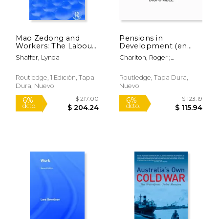
Mao Zedong and
Pensions in
Workers: The Labour
Development (en
Movement in Hunan
Inglés)
Shaffer, Lynda
Charlton, Roger ;
Province, 1920-23:
McKinnon, Roddy
The Labour
Movement in Hunan
Routledge, 1 Edición, Tapa
Routledge, Tapa Dura,
Province, 1920-23 (en
Dura, Nuevo
Nuevo
Inglés)
$ 139.95
$ 207.
15%
40%