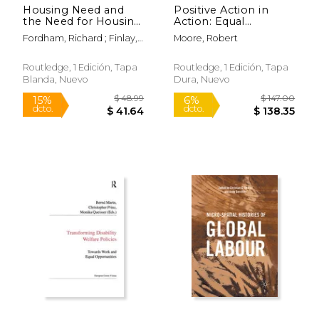
Housing Need and
Positive Action in
the Need for Housing
Action: Equal
(en Inglés)
Opportunities and
Fordham, Richard ; Finlay,
Moore, Robert
Declining
Stephen ; Gardener, Justin
Opportunities on
Merseyside (en
Routledge, 1 Edición, Tapa
Routledge, 1 Edición, Tapa
Inglés)
Blanda, Nuevo
Dura, Nuevo
$ 23.79
$ 82.
15%
40%
dcto.
dcto.
$ 20.22
$ 49.