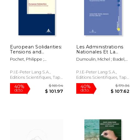
$ 190.52
$ 115
40%
40%
dcto.
dcto.
$ 114.31
$ 69.
European Solidarities:
Les Administrations
Tensions and
Nationales Et La
Contentions of a
Construction
Pochet, Philippe ;
Dumoulin, Michel ; Badel,
Concept (en Inglés)
Européenne: Une
Magnusson, Lars ; Stråth,
Laurence ; Jeannesson,
Approche Historique
Bo
Stanislas
(1919-1975) (en
P.I.E-Peter Lang S.A.,
P.I.E-Peter Lang S.A.,
Francés)
Editions Scientifiques, Tapa
Editions Scientifiques, Tapa
Blanda, Nuevo
Blanda, Nuevo