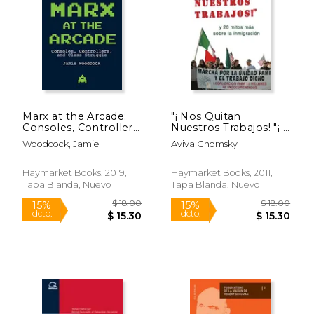
$ 12.71
$ 14.
Marx at the Arcade:
"¡ Nos Quitan
Consoles, Controllers,
Nuestros Trabajos! "¡ Y
and Class Struggle
20 Mitos más Sobre
Woodcock, Jamie
Aviva Chomsky
(en Inglés)
la Inmigración
Haymarket Books, 2019,
Haymarket Books, 2011,
Tapa Blanda, Nuevo
Tapa Blanda, Nuevo