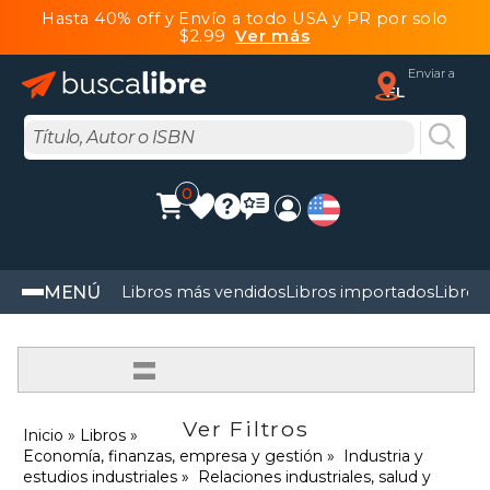
Hasta 40% off y Envío a todo USA y PR por solo
$2.99
Ver más
Enviar a
FL
0
MENÚ
Libros más vendidos
Libros importados
Libros
=
Ver Filtros
Inicio
Libros
Economía, finanzas, empresa y gestión
Industria y
estudios industriales
Relaciones industriales, salud y