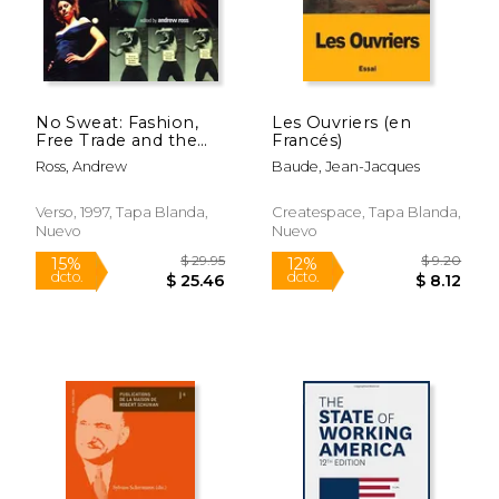
No Sweat: Fashion,
Les Ouvriers (en
Free Trade and the
Francés)
Rights of Garment
Ross, Andrew
Baude, Jean-Jacques
Workers (en Inglés)
Verso, 1997, Tapa Blanda,
Createspace, Tapa Blanda,
Nuevo
Nuevo
$ 82.49
$ 8.
6%
12%
dcto.
dcto.
$ 77.64
$ 7.