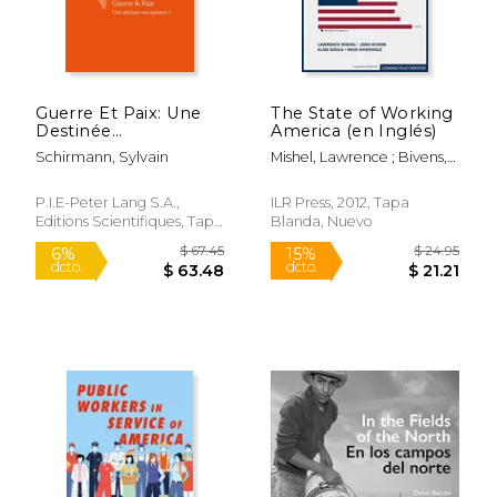
Guerre Et Paix: Une
The State of Working
Destinée
America (en Inglés)
Européenne ? (en
Schirmann, Sylvain
Mishel, Lawrence ; Bivens,
Francés)
Josh ; Gould, Elise
P.I.E-Peter Lang S.A.,
ILR Press, 2012, Tapa
Editions Scientifiques, Tapa
Blanda, Nuevo
Blanda, Nuevo
$ 29.95
$ 9.
15%
12%
dcto.
dcto.
$ 25.46
$ 8.