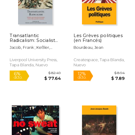
Transatlantic
Les Grèves politiques
Radicalism: Socialist
(en Francés)
and Anarchist
Jacob, Frank ; Keßler,
Bourdeau, Jean
Exchanges in the
Mario
19th and 20th
Centuries (en Inglés)
Liverpool University Press,
Createspace, Tapa Blanda,
Tapa Blanda, Nuevo
Nuevo
$ 42.44
$ 31
6%
15%
dcto.
dcto.
$ 39.94
$ 27.