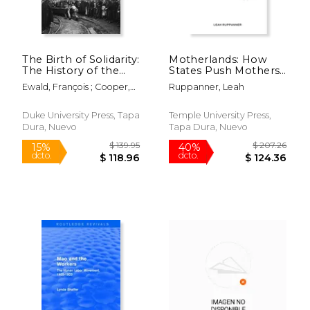
The Birth of Solidarity:
Motherlands: How
The History of the
States Push Mothers
French Welfare State
Out of Employment
Ewald, François ; Cooper,
Ruppanner, Leah
(en Inglés)
(en Inglés)
Melinda ; Johnson, Timothy
Scott
Duke University Press, Tapa
Temple University Press,
Dura, Nuevo
Tapa Dura, Nuevo
$ 79.80
$ 34.
40%
15%
dcto.
dcto.
$ 47.88
$ 29.