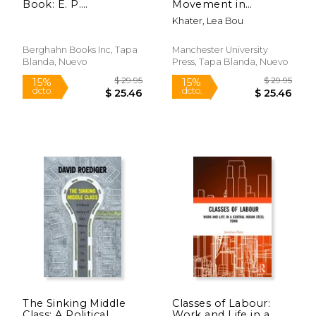
Book: E. P.
Movement in
Thompson and the
Lebanon: Power on
Khater, Lea Bou
Making of the English
Hold (en Inglés)
Working Class
Berghahn Books Inc, Tapa
Manchester University
Blanda, Nuevo
Press, Tapa Blanda, Nuevo
$ 280.00
$ 139.
6%
15%
dcto.
dcto.
$ 263.53
$ 118.
The Sinking Middle
Classes of Labour:
Class: A Political
Work and Life in a