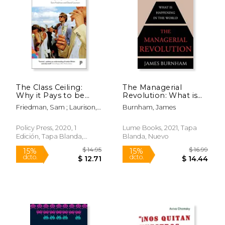
The Class Ceiling:
The Managerial
Why it Pays to be
Revolution: What is
Privileged (en Inglés)
Happening in the
Friedman, Sam ; Laurison,
Burnham, James
World (en Inglés)
Daniel
Policy Press, 2020, 1
Lume Books, 2021, Tapa
Edición, Tapa Blanda,
Blanda, Nuevo
Nuevo
$ 14.95
$ 16
15%
15%
dcto.
dcto.