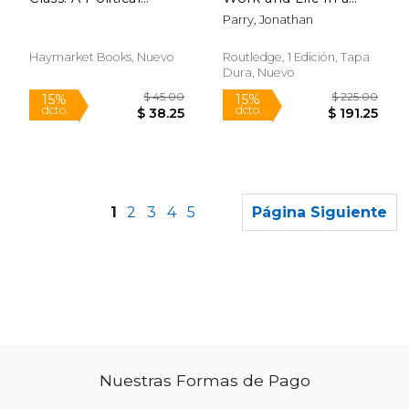
History of Debt,
Central Indian Steel
Parry, Jonathan
Misery, and the Drift
Town (en Inglés)
to the Right
Haymarket Books, Nuevo
Routledge, 1 Edición, Tapa
Dura, Nuevo
1
2
3
4
5
Página Siguiente
Nuestras Formas de Pago
$ 109.99
$ 120.
15%
15%