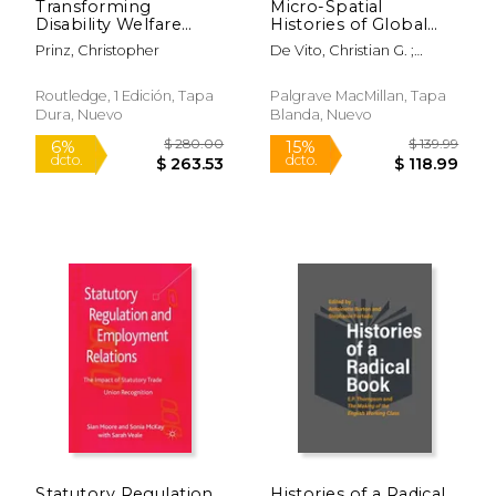
Transforming
Micro-Spatial
Disability Welfare
Histories of Global
Policies: Towards
Labour (en Inglés)
Prinz, Christopher
De Vito, Christian G. ;
Work and Equal
Gerritsen, Anne
Opportunities (en
Inglés)
Routledge, 1 Edición, Tapa
Palgrave MacMillan, Tapa
Dura, Nuevo
Blanda, Nuevo
$ 79.80
$ 168.
40%
6%
dcto.
dcto.
$ 47.88
$ 158.
Statutory Regulation
Histories of a Radical