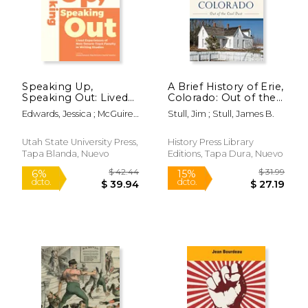
Speaking Up,
A Brief History of Erie,
Speaking Out: Lived
Colorado: Out of the
Experiences of Non-
Coal Dust (en Inglés)
Edwards, Jessica ; McGuire,
Stull, Jim ; Stull, James B.
Tenure-Track Faculty
Meg ; Sanchez, Rachel
$ 19.75
$ 8.
12%
12%
in Writing Studies (en
dcto.
dcto.
Inglés)
$ 17.42
$ 7.
Utah State University Press,
History Press Library
Tapa Blanda, Nuevo
Editions, Tapa Dura, Nuevo