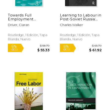
$ 217.00
$ 123
6%
6%
dcto.
dcto.
$ 204.24
$ 115.
Towards Full
Learning to Labour in
Employment
Post-Soviet Russia:
(Routledge Revivals):
Vocational Youth in
Driver, Ciaran
Charles Walker
A Policy Appraisal (en
Transition (en Inglés)
Inglés)
Routledge, 1 Edición, Tapa
Routledge, 1 Edición, Tapa
Blanda, Nuevo
Blanda, Nuevo