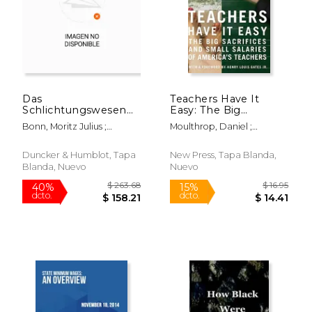
$ 169.94
$ 179.
40%
40%
dcto.
dcto.
$ 101.97
$ 107.
Das
Teachers Have It
Schlichtungswesen
Easy: The Big
Des Auslandes:
Sacrifices and Small
Bonn, Moritz Julius ;
Moulthrop, Daniel ;
Untersuchungen
Salaries of America's
Landauer, Carl ; Lemmer,
Calegari, Ninive Clements ;
Uber Das
Teachers (en Inglés)
Friedrich
Eggers, Dave
Schlichtungswesen,
Duncker & Humblot, Tapa
New Press, Tapa Blanda,
Zweiter Teil.
Blanda, Nuevo
Nuevo
(Schriften Des Vereins
Fur Sozialpolitik
179/II) (en Alemán)