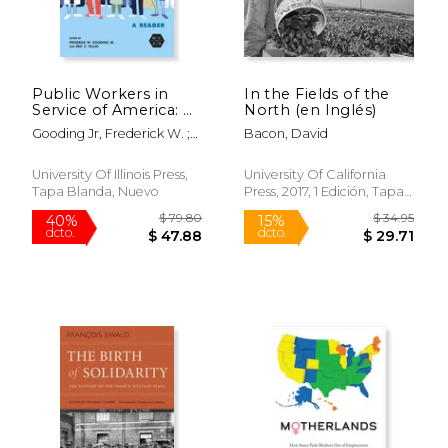
Public Workers in
In the Fields of the
Service of America: A
North (en Inglés)
Reader (en Inglés)
Gooding Jr, Frederick W. ;
Bacon, David
Yellin, Eric S. ; McCartin,
Joseph A.
University Of Illinois Press,
University Of California
Tapa Blanda, Nuevo
Press, 2017, 1 Edición, Tapa
Blanda, Nuevo
$ 67.45
$ 24.
6%
15%
dcto.
dcto.
$ 63.48
$ 21.