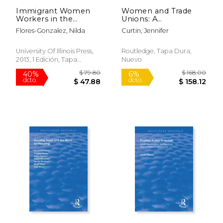
Immigrant Women
Women and Trade
Workers in the
Unions: A
Neoliberal age (en
Comparative
Flores-Gonzalez, Nilda
Curtin, Jennifer
Inglés)
Perspective (en
Inglés)
University Of Illinois Press,
Routledge, Tapa Dura,
2013, 1 Edición, Tapa
Nuevo
Blanda, Nuevo
$ 50.39
$ 462.
6%
40%
dcto.
dcto.
$ 47.42
$ 277.