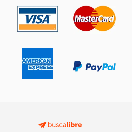
dcto.
dcto.
$ 93.49
$ 102.