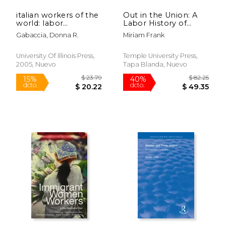
italian workers of the
Out in the Union: A
world: labor
Labor History of
migration and the
Queer America
Gabaccia, Donna R.
Miriam Frank
formation of
multiethnic states (en
Inglés)
University Of Illinois Press,
Temple University Press,
2005, Nuevo
Tapa Blanda, Nuevo
$ 224.00
$ 50.
6%
6%
dcto.
dcto.
$ 210.82
$ 47.