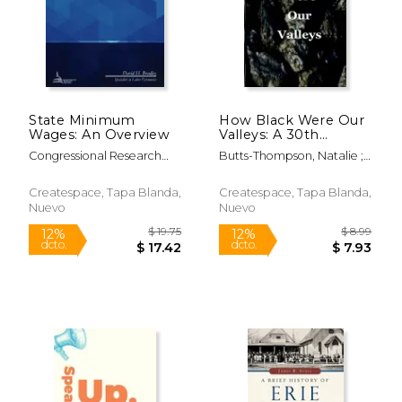
State Minimum
How Black Were Our
$ 263.68
$ 16
40%
15%
Wages: An Overview
Valleys: A 30th
dcto.
dcto.
$ 158.21
$ 14.
Commemoration of
Congressional Research
Butts-Thompson, Natalie ;
the 1984/85 Miners'
Service
Price, Deborah
Strike (en Inglés)
Createspace, Tapa Blanda,
Createspace, Tapa Blanda,
Nuevo
Nuevo