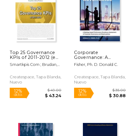
Top 25 Governance
Corporate
KPIs of 2011-2012 (en
Governance: A
$ 65.00
$ 124.
15%
6%
Inglés)
Baldrige-based
dcto.
dcto.
$ 55.25
$ 117.
Smartkpis Com ; Brudan,
Fisher, Ph. D. Donald C.
Performance
Aurel ; The Kpi Institute
Excellence
Assessment of
Createspace, Tapa Blanda,
Createspace, Tapa Blanda,
Corporate
Nuevo
Nuevo
Governance and
Board Policies (en
Inglés)