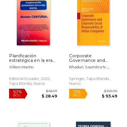
$ 53.48
$ 27.
40%
40%
dcto.
dcto.
$ 32.09
$ 16.
Planificación
Corporate
estratégica en la era
Governance and
digital
Corporate Social
Wilson Mariño
Bhaduri, Saumitra N. ;
Responsibility of
Selarka, Ekta
Indian Companies (en
Inglés)
Editorial Ecuador, 2020,
Springer, Tapa Blanda,
Tapa Blanda, Nuevo
Nuevo