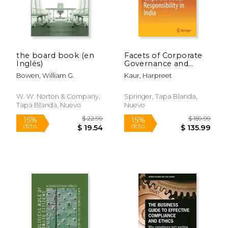
$ 217.00
$ 462.
6%
50%
dcto.
dcto.
$ 204.24
$ 231.
the board book (en
Facets of Corporate
Inglés)
Governance and
Corporate Social
Bowen, William G.
Kaur, Harpreet
Responsibility in India
(en Inglés)
W. W. Norton & Company,
Springer, Tapa Blanda,
Tapa Blanda, Nuevo
Nuevo