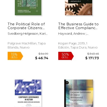
$ 54.99
$ 179.
15%
15%
dcto.
dcto.
$ 46.74
$ 152.
The Political Role of
The Business Guide to
Corporate Citizens:
Effective Compliance
An Interdisciplinary
and Ethics: Why
Svedberg Helgesson, Karin
Hayward, Andrew ;
Approach (en Inglés)
Compliance Isn't
; Mörth, U.
Osborn, Tony ; Hickey,
Working - and how to
Thomas
fix it (en Inglés)
Palgrave MacMillan, Tapa
Kogan Page, 2019, 1
Blanda, Nuevo
Edición, Tapa Dura, Nuevo