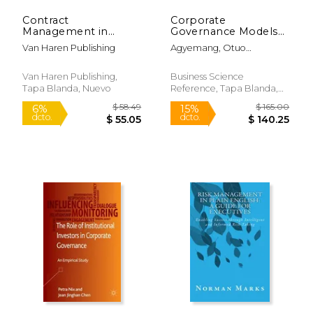
Contract
Corporate
Management in
Governance Models
Project Management
and Applications in
Van Haren Publishing
Agyemang, Otuo
and Service
Developing
Serebour ; Ansong,
Management - The
Economies (en
Abraham ; Agyei-Mensah,
Cats Rvm(r)
Inglés)
Van Haren Publishing,
Business Science
Ben Kwame
Methodology (en
Tapa Blanda, Nuevo
Reference, Tapa Blanda,
Inglés)
Nuevo
$ 19.54
$ 225.
12%
15%