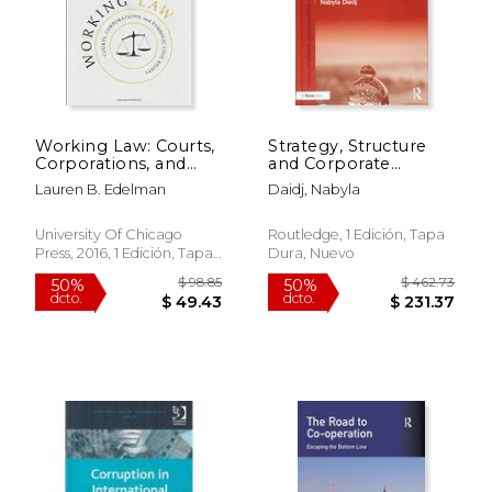
Working Law: Courts,
Strategy, Structure
Corporations, and
and Corporate
Symbolic Civil Rights
Governance:
Lauren B. Edelman
Daidj, Nabyla
(Chicago Series in law
Expressing Inter-
and Society) (en
Firm Networks and
Inglés)
Group-Affiliated
University Of Chicago
Routledge, 1 Edición, Tapa
Companies (en
Press, 2016, 1 Edición, Tapa
Dura, Nuevo
Inglés)
Blanda, Nuevo
$ 18.95
$ 37.
15%
15%
dcto.
dcto.
$ 16.11
$ 31.