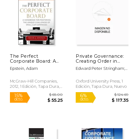
$ 26.00
$ 98.
15%
50%
dcto.
dcto.
$ 22.10
$ 49.
The Perfect
Private Governance:
Corporate Board: A
Creating Order in
Handbook for
Economic and Social
Epstein, Adam
Edward Peter Stringham;
Mastering the Unique
Life (en Inglés)
Edward P. Stringham;
Challenges of Small-
Edward Stringham
Cap Companies (en
McGraw-Hill Companies,
Oxford University Press, 1
Inglés)
2012, 1 Edición, Tapa Dura,
Edición, Tapa Dura, Nuevo
Nuevo