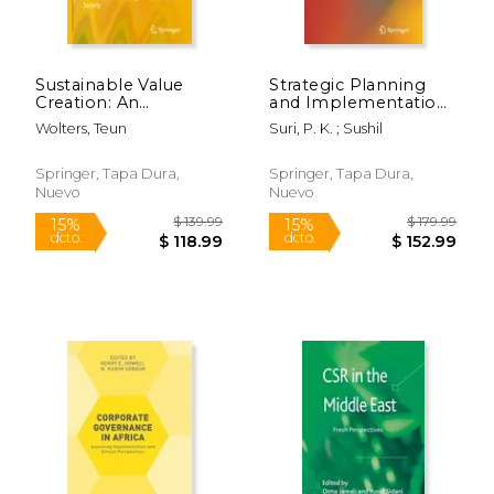
Sustainable Value
Strategic Planning
Creation: An
and Implementation
Inevitable Challenge
of E-Governance (en
Wolters, Teun
Suri, P. K. ; Sushil
to Business and
Inglés)
Society (en Inglés)
Springer, Tapa Dura,
Springer, Tapa Dura,
Nuevo
Nuevo
$ 238.00
$ 139.
6%
15%
dcto.
dcto.
$ 224.00
$ 118.