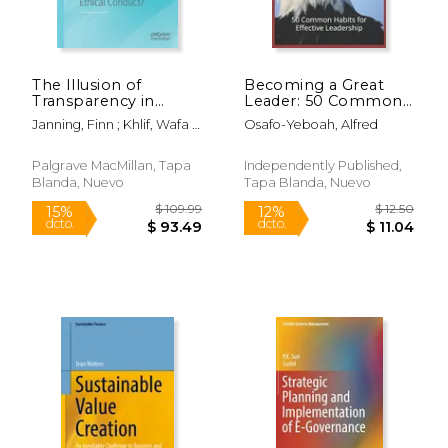
The Illusion of
Becoming a Great
Transparency in
Leader: 50 Common
Corporate
Habits for Effective
Janning, Finn ; Khlif, Wafa ;
Osafo-Yeboah, Alfred
Governance: Does
Leadership (en
Ingley, Coral
Transparency Help or
Inglés)
$ 54.99
$ 343.
15%
50%
Hinder True Ethical
Palgrave MacMillan, Tapa
Independently Published,
dcto.
dcto.
$ 46.74
$ 171.
Conduct? (en Inglés)
Blanda, Nuevo
Tapa Blanda, Nuevo