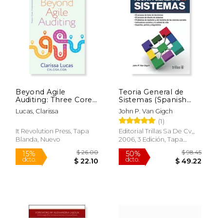
$ 56.97
$ 109.
50%
15%
dcto.
dcto.
$ 28.49
$ 93.
Beyond Agile
Teoria General de
Auditing: Three Core
Sistemas (Spanish
Components to
Edition) [Paperback]
Lucas, Clarissa
John P. Van Gigch
Revolutionize Your
by Gigch, John p. Van
(1)
Internal Audit
Practices (en Inglés)
It Revolution Press, Tapa
Editorial Trillas Sa De Cv,,
Blanda, Nuevo
2006, 3 Edición, Tapa
Blanda, Nuevo