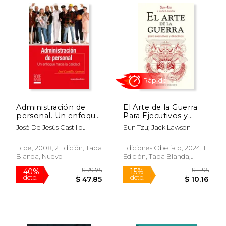
Administración de
El Arte de la Guerra
personal. Un enfoque
Para Ejecutivos y
hacia la calidad
Directivos (N. Ej )
José De Jesús Castillo
Sun Tzu; Jack Lawson
Aponte
Rápido
Ecoe, 2008, 2 Edición, Tapa
Ediciones Obelisco, 2024, 1
Blanda, Nuevo
Edición, Tapa Blanda,
Nuevo