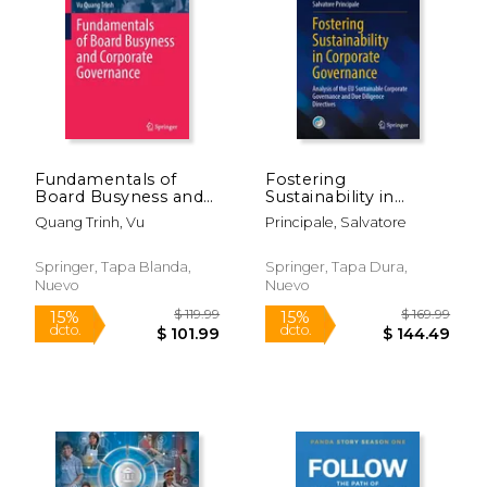
Fundamentals of
Fostering
Board Busyness and
Sustainability in
Corporate
Corporate
Quang Trinh, Vu
Principale, Salvatore
Governance (en
Governance: Analysis
Inglés)
of the EU Sustainable
$ 49.00
$ 35.
12%
12%
Corporate
Springer, Tapa Blanda,
Springer, Tapa Dura,
dcto.
dcto.
$ 43.24
$ 30.
Governance and Due
Nuevo
Nuevo
Diligence Directives
(en Inglés)