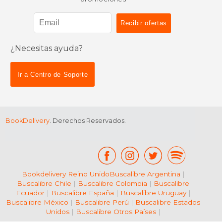
¿Necesitas ayuda?
$ 119.99
$ 19
15%
12%
dcto.
dcto.
$ 101.99
$ 17.
Ir a Centro de Soporte
BookDelivery
. Derechos Reservados.
Bookdelivery Reino Unido
Buscalibre Argentina
|
Buscalibre Chile
|
Buscalibre Colombia
|
Buscalibre
Ecuador
|
Buscalibre España
|
Buscalibre Uruguay
|
Buscalibre México
|
Buscalibre Perú
|
Buscalibre Estados
Unidos
|
Buscalibre Otros Países
|