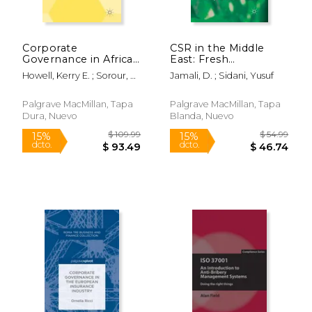
Corporate
CSR in the Middle
Governance in Africa:
East: Fresh
Assessing
Perspectives (en
Howell, Kerry E. ; Sorour, M.
Jamali, D. ; Sidani, Yusuf
Implementation and
Inglés)
Karim
Ethical Perspectives
(en Inglés)
Palgrave MacMillan, Tapa
Palgrave MacMillan, Tapa
Dura, Nuevo
Blanda, Nuevo
$ 109.99
$ 12.
15%
12%
dcto.
dcto.
$ 93.49
$ 11.