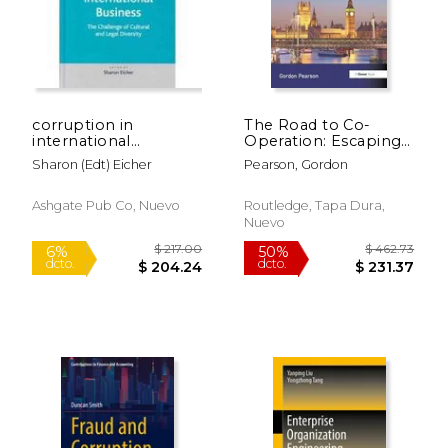
corruption in
The Road to Co-
international
Operation: Escaping
business,the
the Bottom Line (en
Sharon (edt) Eicher
Pearson, Gordon
challenge of cultural
Inglés)
and legal diversity
Ashgate Pub Co, Nuevo
Routledge, Tapa Dura,
Nuevo
$ 98.85
$ 462.
50%
50%