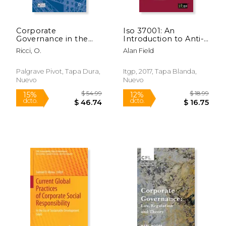
Corporate
Iso 37001: An
Governance in the
Introduction to Anti-
European Insurance
Bribery Management
Ricci, O.
Alan Field
Industry (en Inglés)
Systems (en Inglés)
Palgrave Pivot, Tapa Dura,
Itgp, 2017, Tapa Blanda,
Nuevo
Nuevo
$ 139.99
$ 179.
15%
15%
dcto.
dcto.
$ 118.99
$ 152.