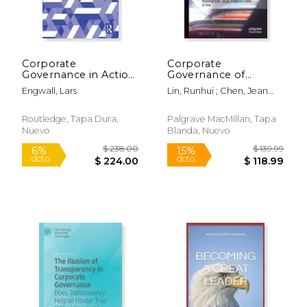
Corporate
Corporate
Governance in Action:
Governance of
$ 22.99
$ 159.
15%
15%
Regulators, Market
Chinese Multinational
dcto.
dcto.
$ 19.54
$ 135.
Engwall, Lars
Lin, Runhui ; Chen, Jean
Actors and
Corporations: Case
Jinghan ; Xie, Li
Scrutinizers (en
Studies (en Inglés)
Inglés)
Routledge, Tapa Dura,
Palgrave MacMillan, Tapa
Nuevo
Blanda, Nuevo