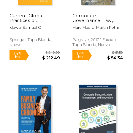
Current Global
Corporate
Practices of
Governance: Law,
Corporate Social
Regulation and
Idowu, Samuel O.
Marc Moore; Martin Petrin
Responsibility: In the
Theory (Palgrave
Era of Sustainable
Corporate and
Development Goals
Financial Law) (en
Springer, Tapa Blanda,
Palgrave, 2017, 1 Edición,
(en Inglés)
Inglés)
Nuevo
Tapa Blanda, Nuevo
$ 109.99
$ 54.
15%
15%
dcto.
dcto.
$ 93.49
$ 46.