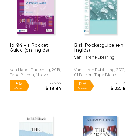
Itil®4 – a Pocket
Bisl: Pocketguide (en
Guide (en Inglés)
Inglés)
Van Haren Publishing
Van Haren Publishing, 2019,
Van Haren Publishing, 2012,
Tapa Blanda, Nuevo
01 Edición, Tapa Blanda,
Nuevo
$ 27.00
$ 29.
6%
12%
dcto.
dcto.
$ 25.41
$ 26.