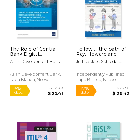
The Role of Central
Follow ... the path of
Bank Digital
Ray, Howard and
Currencies in
Britta: Don't call it
Asian Development Bank
Justice, Joe ; Schröder,
Financial Inclusion:
agile transformation,
René ; Schröder, Julia
Asia-Pacific Financial
yet! (en Inglés)
Inclusion Forum 2022
Asian Development Bank,
Independently Published,
(en Inglés)
Tapa Blanda, Nuevo
Tapa Blanda, Nuevo
$ 119.99
$ 169.
15%
15%
dcto.
dcto.
$ 101.99
$ 144.