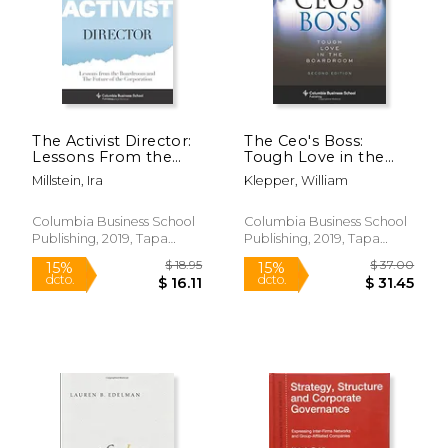
The Activist Director:
The Ceo's Boss:
Lessons From the
Tough Love in the
Boardroom and the
Boardroom
Millstein, Ira
Klepper, William
Future of the
(Columbia Business
Corporation
School Publishing)
(Columbia Business
(en Inglés)
Columbia Business School
Columbia Business School
School Publishing)
Publishing, 2019, Tapa
Publishing, 2019, Tapa
(en Inglés)
Blanda, Nuevo
Dura, Nuevo
$ 23.34
$ 25
15%
12%
dcto.
dcto.
$ 19.84
$ 22.