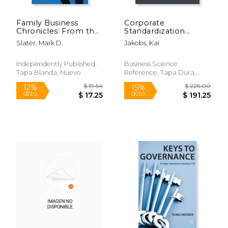
Family Business
Corporate
Chronicles: From the
Standardization
Boardroom to the
Management and
Slater, Mark D.
Jakobs, Kai
Dining Room (en
Innovation (en
Inglés)
Inglés)
Independently Published,
Business Science
Tapa Blanda, Nuevo
Reference, Tapa Dura,
Nuevo
$ 54.99
$ 18
15%
12%
dcto.
dcto.
$ 46.74
$ 16.