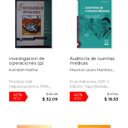
$ 79.75
$ 11
40%
15%
dcto.
dcto.
$ 47.85
$ 10.
investigacion de
Auditoría de cuentas
operaciones (p)
médicas
Kamlesh Mathur
Mauricio Leuro Martínez,
Irsa Tatiana Oviedo
Salcedo
Prentice Hall
Ecoe Ediciones, 2017, 4
Hispanoamerica, 1996,
Edición, Tapa Blanda,
Tapa Blanda, Nuevo
Nuevo