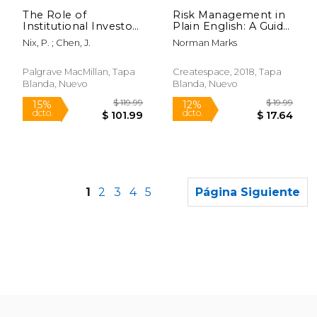
dcto.
dcto.
$ 17.25
$ 191.
The Role of
Risk Management in
Institutional Investors
Plain English: A Guide
in Corporate
for Executives:
Nix, P. ; Chen, J.
Norman Marks
Governance: An
Enabling Success
Empirical Study (en
Through Intelligent
Inglés)
and Informed Risk-
Palgrave MacMillan, Tapa
Createspace, 2018, Tapa
Taking (en Inglés)
Blanda, Nuevo
Blanda, Nuevo
1
2
3
4
5
Página Siguiente