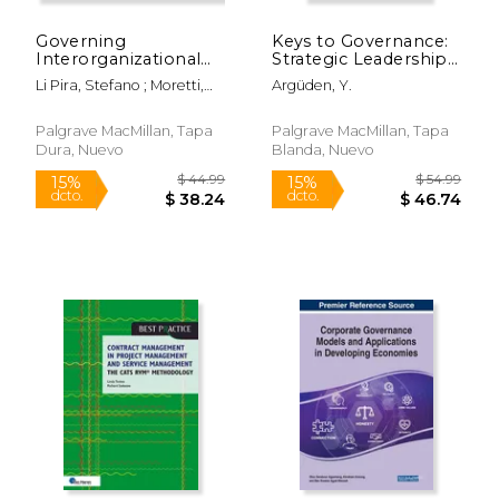
Governing
Keys to Governance:
Interorganizational
Strategic Leadership
Relationships for
for Quality of Life (en
Li Pira, Stefano ; Moretti,
Argüden, Y.
Innovation: The Case
Inglés)
Anna
of the Italian
Automotive Industry
Palgrave MacMillan, Tapa
Palgrave MacMillan, Tapa
(en Inglés)
Dura, Nuevo
Blanda, Nuevo
$ 249.99
$ 61
15%
12%
dcto.
dcto.
$ 212.49
$ 54.