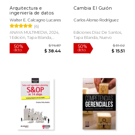
Arquitectura e
Cambia El Guión
ingeniería de datos
Walter E. Calcagno Lucares
Carlos Alonso Rodríguez
(6)
ANAYA MULTIMEDIA, 2024,
Ediciones Díaz De Santos,
1 Edición, Tapa Blanda,
Tapa Blanda, Nuevo
Nuevo
$ 89.51
$ 66.
50%
50%
dcto.
dcto.
$ 44.76
$ 33.