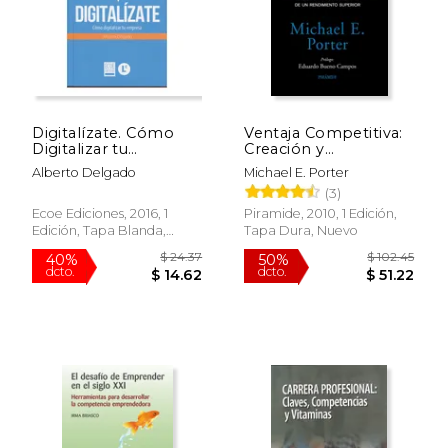
$ 48.27
$ 111
50%
40%
Digitalízate. Cómo
Ventaja Competitiva:
dcto.
dcto.
$ 24.13
$ 66.
Digitalizar tu
Creación y
Empresa
Sostenibilidad de un
Alberto Delgado
Michael E. Porter
Rendimiento
(3)
Superior
Ecoe Ediciones, 2016, 1
Piramide, 2010, 1 Edición,
Edición, Tapa Blanda,
Tapa Dura, Nuevo
Nuevo