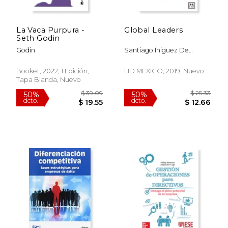
La Vaca Purpura -
Global Leaders
Seth Godin
Godin
Santiago Íñiguez De
$ 313.86
$ 353.
50%
50%
Onzoño
dcto.
dcto.
$ 156.93
$ 176.
Booket, 2022, 1 Edición,
LID MEXICO, 2019, Nuevo
Tapa Blanda, Nuevo