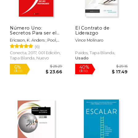
Número Uno:
El Contrato de
Secretos Para ser el
Liderazgo
Mejor en lo que nos
Ericsson, K. Anders ; Pool,
Vince Molinaro
Propongamos
Robert
(6)
(Conecta)
Conecta, 2017, 001 Edición,
Paidos, Tapa Blanda,
Tapa Blanda, Nuevo
Usado
$ 25.29
$ 29
6%
40%