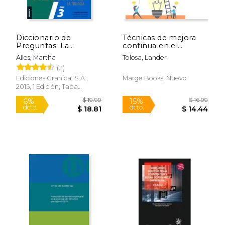
$ 41.80
$ 14.
50%
15%
dcto.
dcto.
$ 20.90
$ 12.
Diccionario de
Técnicas de mejora
Preguntas. La
continua en el
Trilogía. Vol 3: Las
transporte (Biblioteca
Alles, Martha
Tolosa, Lander
Preguntas Para
de logística) (Spanish
(2)
Evaluar las
Edition)
Competencias más
Ediciones Granica, S.A.,
Marge Books, Nuevo
Utilizadas en Gestión
2015, 1 Edición, Tapa
por Competencias
Blanda, Nuevo