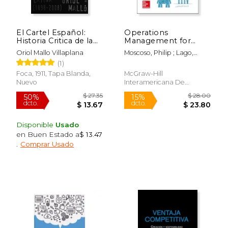
dcto.
dcto.
$ 21.02
$ 34.
El Cartel Español:
Operations
Historia Critica de la
Management for
Reconquista
Executives.
Oriol Mallo Villaplana
Moscoso, Philip ; Lago,
Economica d e
(Paperback or
Alejandro
(1)
Mexico
Softback) (en Inglés)
Foca, 1911, Tapa Blanda,
McGraw-Hill
Nuevo
Interamericana De
Espana, SL, 1 Edición, Tapa
Blanda, Nuevo
Disponible
Usado
en Buen Estado a
$ 13.47
.
Comprar Usado