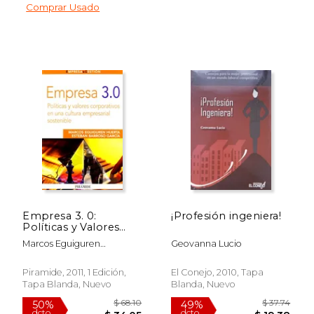
Comprar Usado
$ 53.48
$ 62
50%
50%
dcto.
dcto.
$ 26.74
$ 31.
Empresa 3. 0:
¡Profesión ingeniera!
Políticas y Valores
Corporativos en una
Marcos Eguiguren
Geovanna Lucio
Cultura Empresarial
Huerta,Esteban Barroso
Sostenible
García
Piramide, 2011, 1 Edición,
El Conejo, 2010, Tapa
Tapa Blanda, Nuevo
Blanda, Nuevo