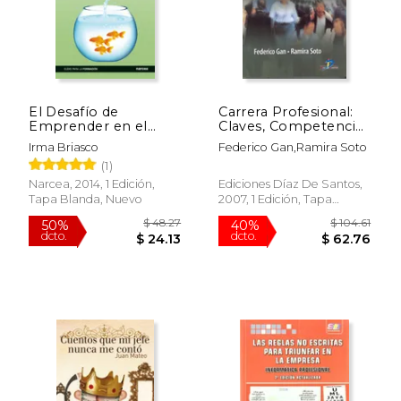
El Desafío de
Carrera Profesional:
Emprender en el
Claves, Competencias
Siglo Xxi:
y Vitaminas
$ 27.35
$ 28.
50%
15%
Irma Briasco
Federico Gan,Ramira Soto
Herramientas Para
dcto.
dcto.
$ 13.67
$ 23.
(1)
Desarrollar la
Competencia
Narcea, 2014, 1 Edición,
Ediciones Díaz De Santos,
Emprendedora
Tapa Blanda, Nuevo
2007, 1 Edición, Tapa
Blanda, Nuevo