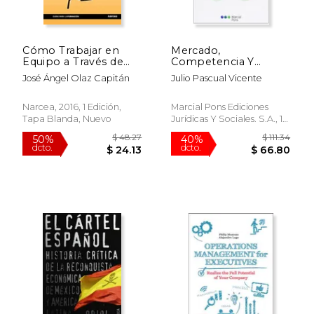
Cómo Trabajar en
Mercado,
Equipo a Través de
Competencia Y
Competencias
Estado
José Ángel Olaz Capitán
Julio Pascual Vicente
Narcea, 2016, 1 Edición,
Marcial Pons Ediciones
Tapa Blanda, Nuevo
Jurídicas Y Sociales. S.A., 1
Edición, Tapa Blanda,
Nuevo
$ 42.04
$ 69.
50%
50%