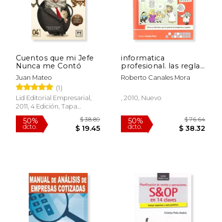
Cuentos que mi Jefe
informatica
Nunca me Contó
profesional. las reglas
no escritas para
Juan Mateo
Roberto Canales Mora
triunfar en la
(1)
empresa.
Lid Editorial Empresarial,
, 2010, Nuevo
2011, 4 Edición, Tapa
Blanda,
Usado
$ 24.37
$ 102.
40%
50%
dcto.
dcto.
$ 14.62
$ 51.