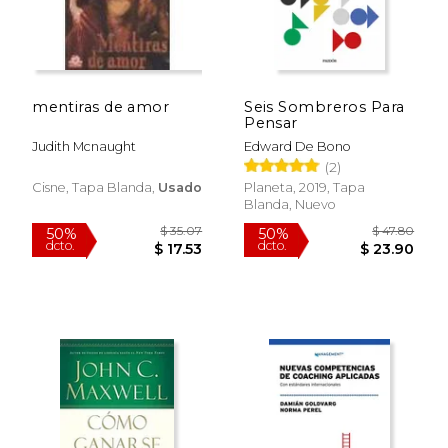
mentiras de amor
Seis Sombreros Para
Pensar
Judith Mcnaught
Edward De Bono
(2)
Cisne, Tapa Blanda,
Usado
Planeta, 2019, Tapa
Blanda, Nuevo
$ 35.07
$ 47.
50%
50%
dcto.
dcto.
$ 17.53
$ 23.