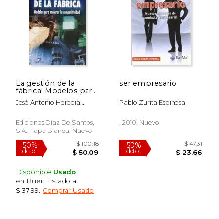
La gestión de la
ser empresario
fábrica: Modelos para
mejorar la
José Antonio Heredia
Pablo Zurita Espinosa
competitividad
Alvaro
Ediciones Díaz De Santos,
, 2010, Nuevo
S.A., Tapa Blanda, Nuevo
Disponible
Usado
en Buen Estado a
$ 37.99
.
Comprar Usado
$ 89.15
$ 20.
50%
15%
dcto.
dcto.
$ 44.57
$ 17.