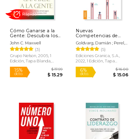
Cómo Ganarse a la
Nuevas
Gente: Descubra los
Competencias de
Principios que
Coaching Aplicadas
John C. Maxwell
Goldvarg, Damián ; Perel,
Siempre Funcionan
Norma
(3)
(5)
con las Personas
Grupo Nelson, 2005, 1
Ediciones Granica, S.A.,
Edición, Tapa Blanda,
2022, 1 Edición, Tapa
Rápido
Nuevo
Blanda, Nuevo
$ 17.99
$ 16.
15%
6%
dcto.
dcto.
$ 15.29
$ 15.