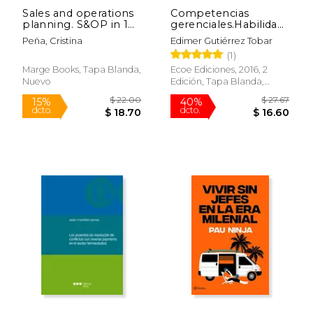
Sales and operations
Competencias
planning. S&OP in 14
gerenciales.Habilidades,
steps (Gestiona) (en
conocimientos y
Peña, Cristina
Edimer Gutiérrez Tobar
Inglés)
aptitudes
(1)
Marge Books, Tapa Blanda,
Ecoe Ediciones, 2016, 2
Nuevo
Edición, Tapa Blanda,
Nuevo
$ 76.87
$ 31.
50%
50%
dcto.
dcto.
$ 38.44
$ 15.