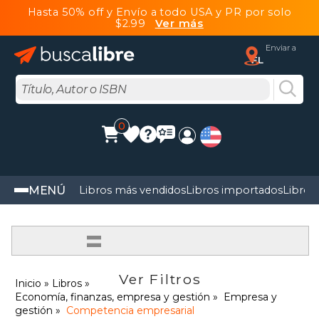
Hasta 50% off y Envío a todo USA y PR por solo
$2.99
Ver más
Enviar a
FL
0
MENÚ
Libros más vendidos
Libros importados
Libros
=
Ver Filtros
Inicio
Libros
Economía, finanzas, empresa y gestión
Empresa y
gestión
Competencia empresarial