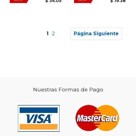
1
2
Página Siguiente
$ 100.18
$ 47
50%
50%
dcto.
dcto.
$ 50.09
$ 23.
Nuestras Formas de Pago