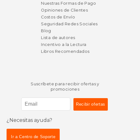
Nuestras Formas de Pago
Opiniones de Clientes
Costos de Envío
Seguridad Redes Sociales
Blog
Lista de autores
Incentivo a la Lectura
Libros Recomendados
Suscríbete para recibir ofertas y
promociones
$ 68.10
$ 37.
50%
49%
¿Necesitas ayuda?
dcto.
dcto.
$ 34.05
$ 19.
Ir a Centro de Soporte