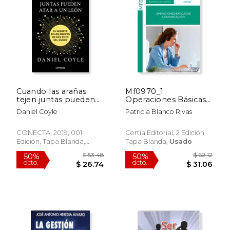
Cuando las arañas
Mf0970_1
tejen juntas pueden
Operaciones Básicas
atar a un león
de Comunicación
Daniel Coyle
Patricia Blanco Rivas
CONECTA, 2019, 001
Certia Editorial, 2 Edición,
Edición, Tapa Blanda,
Tapa Blanda,
Usado
Nuevo
$ 38.89
$ 76.
50%
50%
dcto.
dcto.
$ 19.45
$ 38.