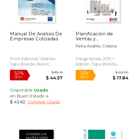
Manual De Análisis De
Planificación de
Empresas Cotizadas
Ventas y
Operaciones. S&Op
Peña Andrés, Cristina
en 14 Claves: 0
(Gestiona)
Profit Editorial, 1 Edición,
Marge Books, 2017, 1
Tapa Blanda, Nuevo
Edición, Tapa Blanda,
Nuevo
Disponible
Usado
en Buen Estado a
$ 48.27
$ 104.
$ 43.62
.
Comprar Usado
50%
40%
dcto.
dcto.
$ 24.13
$ 62.