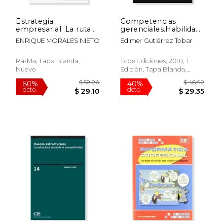
Estrategia
Competencias
empresarial. La ruta
gerenciales.Habilidades,
Equity Plus
conocimientos y
ENRIQUE MORALES NIETO
Edimer Gutiérrez Tobar
aptitudes
Ra-Ma, Tapa Blanda,
Ecoe Ediciones, 2010, 1
Nuevo
Edición, Tapa Blanda,
Nuevo
$ 61.20
$ 108.
50%
50%
dcto.
dcto.
$ 30.60
$ 54.