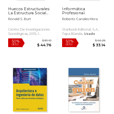
Huecos Estructurales:
Informática
La Estructura Social
Profesional.
de la Competitividad
Ronald S. Burt
Roberto Canales Mora
(Clásicos
Contemporáneos)
Centro De Investigaciones
Starbook Editorial, S.A.,
Sociológicas, 2015, 1
Tapa Blanda,
Usado
Edición, Tapa Blanda,
Usado
$ 58.20
$ 48.
50%
40%
dcto.
dcto.
$ 29.10
$ 29.