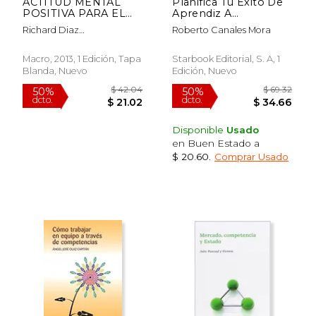
ACTITUD MENTAL
Planifica Tu Exito De
POSITIVA PARA EL
Aprendiz A
DESARROLLO
Empresario
Richard Diaz
Roberto Canales Mora
EMPRESARIAL
Chuquipiondo
Macro, 2013, 1 Edición, Tapa
Starbook Editorial, S. A, 1
Blanda, Nuevo
Edición, Nuevo
Disponible
Usado
en Buen Estado a
$ 20.60
.
Comprar Usado
$ 119.05
$ 49.
40%
50%
dcto.
dcto.
$ 71.43
$ 24.