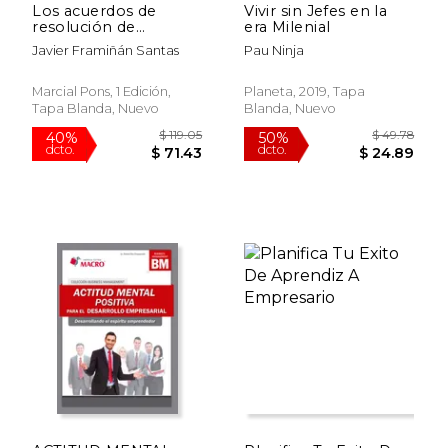
Los acuerdos de
Vivir sin Jefes en la
resolución de
era Milenial
conflictos con
Javier Framiñán Santas
Pau Ninja
reverse payments en
el sector
farmacéutico
Marcial Pons, 1 Edición,
Planeta, 2019, Tapa
(Monografías
Tapa Blanda, Nuevo
Blanda, Nuevo
jurídicas)
$ 22.00
$ 27.
15%
40%
dcto.
dcto.
$ 18.70
$ 16.