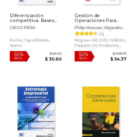
Diferenciación
Gestion de
competitiva. Bases
Operaciones Para
estratégicas para
Directivos: Una Guia
DIEGO PEÑA
Philip Moscoso; Alejandro
empresas de éxito
Practica.
Lago
(5)
Ra-Ma, Tapa Blanda,
Mcgraw-Hill, 2015, 1 Edición,
Nuevo
Paquete De Productos,
$ 39.09
$ 25.
50%
50%
Nuevo
dcto.
dcto.
$ 19.55
$ 12.