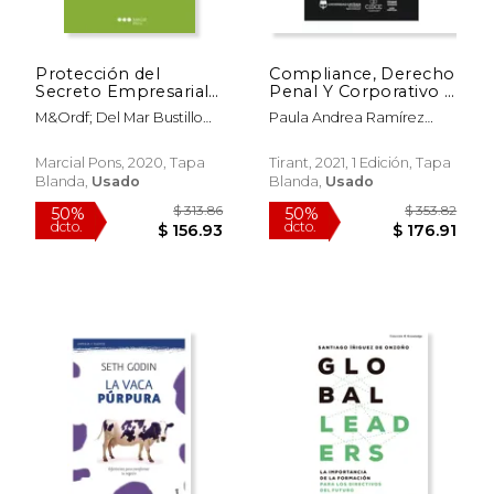
Protección del
Compliance, Derecho
$ 19.99
$ 16
6%
15%
Secreto Empresarial
Penal Y Corporativo Y
dcto.
dcto.
$ 18.81
$ 14.
en la Directiva (Ue)
Buena Gobernanza
M&Ordf; Del Mar Bustillo
Paula Andrea Ramírez
2016
Empresarial 2ª
Saiz
Barbosa Juan Carlos Ferré
Edición
Olivé
Marcial Pons, 2020, Tapa
Tirant, 2021, 1 Edición, Tapa
Blanda,
Usado
Blanda,
Usado