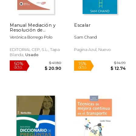
dcto.
dcto.
$ 23.66
$ 17.
Manual Mediación y
Escalar
Resolución de
conflictos. Formación
Verónica Borrego Polo
Sam Chand
para el Empleo
(Colección 1399)
EDITORIAL CEP, S.L., Tapa
Pagina Azul, Nuevo
Blanda,
Usado