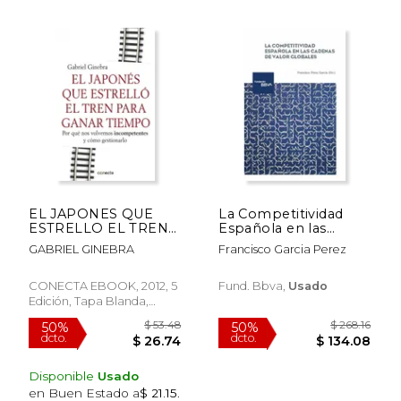
EL JAPONES QUE
La Competitividad
ESTRELLO EL TREN
Española en las
PARA GANAR
Cadenas de Valor
GABRIEL GINEBRA
Francisco Garcia Perez
TIEMPO *** CONECTA
Globales
****
CONECTA EBOOK, 2012, 5
Fund. Bbva,
Usado
Edición, Tapa Blanda,
Nuevo
Disponible
Usado
en Buen Estado a
$ 21.15
.