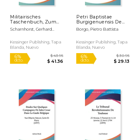
Militairisches
Petri Baptistae
$ 19.95
$ 168.
15%
12%
Taschenbuch, Zum
Burgigenuensis De
dcto.
dcto.
$ 16.96
$ 148.
Gebrauch Im Felde
Bello Suecico
Scharnhorst, Gerhard
Borgo, Pietro Battista
(1793) (en Alemán)
Commentarii Quibus
Johann David Von
Gostavi Adulphi (1633)
(en Latin)
Kessinger Publishing, Tapa
Kessinger Publishing, Tapa
Blanda, Nuevo
Blanda, Nuevo