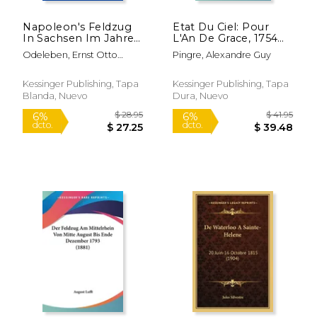
Napoleon's Feldzug
Etat Du Ciel: Pour
In Sachsen Im Jahre
L'An De Grace, 1754
1813 (1840) (en
(1754) (en Francés)
Odeleben, Ernst Otto
Pingre, Alexandre Guy
Alemán)
Innocenz
Kessinger Publishing, Tapa
Kessinger Publishing, Tapa
Blanda, Nuevo
Dura, Nuevo
$ 43.95
$ 30.
6%
6%
dcto.
dcto.
$ 41.36
$ 29.