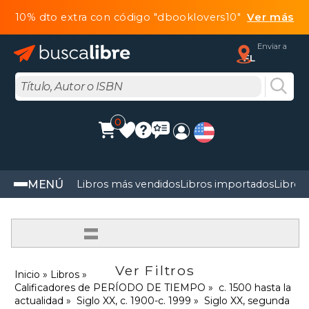
10% dto extra con código "dbooklovers10"
Ver más
Enviar a
FL
0
MENÚ
Libros más vendidos
Libros importados
Libros
=
Ver Filtros
Inicio
Libros
Calificadores de PERÍODO DE TIEMPO
c. 1500 hasta la
actualidad
Siglo XX, c. 1900-c. 1999
Siglo XX, segunda