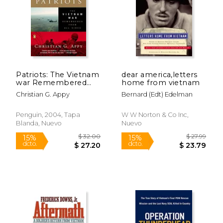
$ 15.00
$ 13
15%
15%
dcto.
dcto.
$ 12.75
$ 11.
Patriots: The Vietnam
dear america,letters
war Remembered
home from vietnam
From all Sides (en
Christian G. Appy
Bernard (edt) Edelman
Inglés)
Penguin, 2004, Tapa
W W Norton & Co Inc,
Blanda, Nuevo
Nuevo