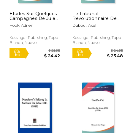
Etudes Sur Quelques
Le Tribunal
Campagnes De Jules
Revolutionnaire De
Cesar Dans La Gaule-
Toulouse: 25 Nivose, 3
Hook, Adrien
Duboul, Axel
Belgique: Vue D'Apres
Floreal An II, 14
$ 11.99
$ 39.
15%
6%
Nature, Carte Et Plans
Janvier, 22 Avril 1794
dcto.
dcto.
(1897) (en Francés)
(1894) (en Francés)
$ 10.19
$ 37.
Kessinger Publishing, Tapa
Kessinger Publishing, Tapa
Blanda, Nuevo
Blanda, Nuevo