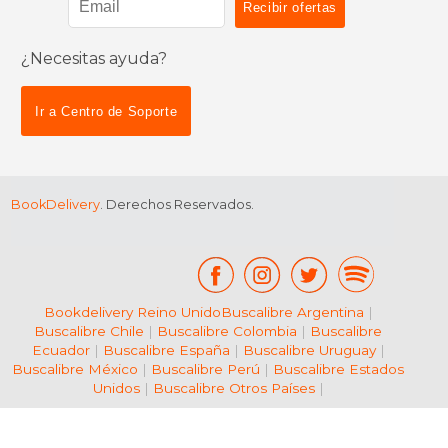
¿Necesitas ayuda?
$ 41.95
$ 44.
6%
6%
dcto.
dcto.
$ 39.48
$ 42.
Ir a Centro de Soporte
BookDelivery
. Derechos Reservados.
Bookdelivery Reino Unido
Buscalibre Argentina
|
Buscalibre Chile
|
Buscalibre Colombia
|
Buscalibre
Ecuador
|
Buscalibre España
|
Buscalibre Uruguay
|
Buscalibre México
|
Buscalibre Perú
|
Buscalibre Estados
Unidos
|
Buscalibre Otros Países
|