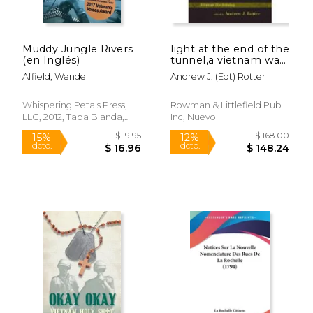
dcto.
dcto.
$ 17.59
$ 53.
Muddy Jungle Rivers
light at the end of the
(en Inglés)
tunnel,a vietnam war
anthology
Affield, Wendell
Andrew J. (edt) Rotter
Whispering Petals Press,
Rowman & Littlefield Pub
LLC, 2012, Tapa Blanda,
Inc, Nuevo
Nuevo