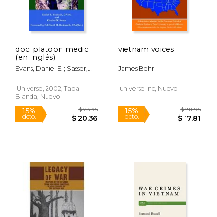
doc: platoon medic
vietnam voices
(en Inglés)
Evans, Daniel E. ; Sasser,
James Behr
Charles W.
IUniverse, 2002, Tapa
Iuniverse Inc, Nuevo
Blanda, Nuevo
$ 19.95
$ 14
15%
15%
dcto.
dcto.
$ 16.96
$ 12.