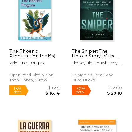
The Phoenix
The Sniper: The
Program (en Inglés)
Untold Story of the
Marine Corps'
Valentine, Douglas
Lindsay, Jim ; Mawhinney,
Greatest Marksman
Chuck
of all Time (en Inglés)
Open Road Distribution,
St. Martin's Press, Tapa
Tapa Blanda, Nuevo
Dura, Nuevo
$ 18.99
$ 28.
15%
30%
dcto.
dcto.