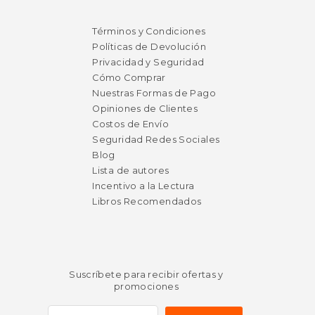
$ 24.95
$ 39.
6%
6%
dcto.
dcto.
$ 23.48
$ 37.
Términos y Condiciones
Políticas de Devolución
Privacidad y Seguridad
Cómo Comprar
Nuestras Formas de Pago
Opiniones de Clientes
Costos de Envío
Seguridad Redes Sociales
Blog
Lista de autores
Incentivo a la Lectura
Libros Recomendados
Suscríbete para recibir ofertas y
promociones