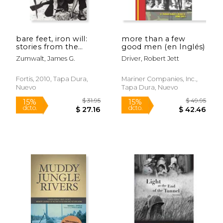
bare feet, iron will:
more than a few
stories from the
good men (en Inglés)
other side of
Zumwalt, James G.
Driver, Robert Jett
vietnam's battlefields
(en Inglés)
Fortis, 2010, Tapa Dura,
Mariner Companies, Inc.,
Nuevo
Tapa Dura, Nuevo
$ 18.69
$ 63.
6%
15%