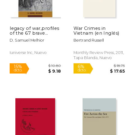
legacy of war,profiles
War Crimes in
of the 67 brave
Vietnam (en Inglés)
young men from
D. Samuel Melhior
Bertrand Russell
evansville, in who
perished in the
vietnam war
Iuniverse Inc, Nuevo
Monthly Review Press, 2011,
Tapa Blanda, Nuevo
$ 23.95
$ 20.
15%
15%
dcto.
dcto.
$ 20.36
$ 17.