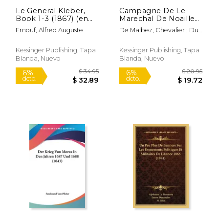
Le General Kleber,
Campagne De Le
Book 1-3 (1867) (en
Marechal De Noailles
Francés)
En L'Annee 1743
Ernouf, Alfred Auguste
De Malbez, Chevalier ; Du
(1892) (en Francés)
Teil, Joseph
Kessinger Publishing, Tapa
Kessinger Publishing, Tapa
Blanda, Nuevo
Blanda, Nuevo
$ 28.95
$ 41
6%
6%
dcto.
dcto.
$ 27.25
$ 39.