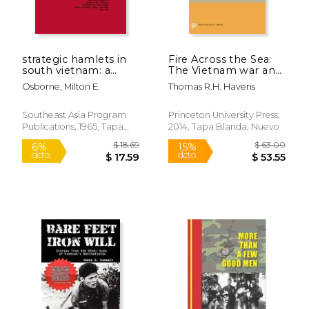
strategic hamlets in
Fire Across the Sea:
south vietnam: a
The Vietnam war and
survey and
Japan 1965-1975
Osborne, Milton E.
Thomas R.H. Havens
comparison (en
(Princeton Legacy
Inglés)
Library) (en Inglés)
Southeast Asia Program
Princeton University Press,
Publications, 1965, Tapa
2014, Tapa Blanda, Nuevo
Blanda, Nuevo
$ 10.80
$ 18
15%
6%
dcto.
dcto.
$ 9.18
$ 17.