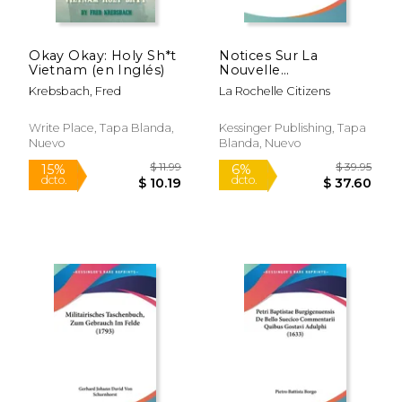
$ 31.95
$ 49.
15%
15%
dcto.
dcto.
$ 27.16
$ 42.
Okay Okay: Holy Sh*t
Notices Sur La
Vietnam (en Inglés)
Nouvelle
Nomenclature Des
Krebsbach, Fred
La Rochelle Citizens
Rues De La Rochelle
(1794) (en Francés)
Write Place, Tapa Blanda,
Kessinger Publishing, Tapa
Nuevo
Blanda, Nuevo