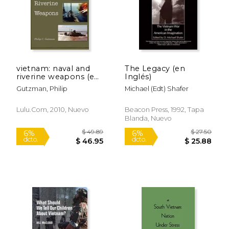
vietnam: naval and
The Legacy (en
$ 21.99
$ 27.
15%
15%
riverine weapons (en
Inglés)
dcto.
dcto.
$ 18.69
$ 22.
Inglés)
Gutzman, Philip
Michael (edt) Shafer
Lulu.com, 2010, Nuevo
Beacon Press, 1992, Tapa
Blanda, Nuevo