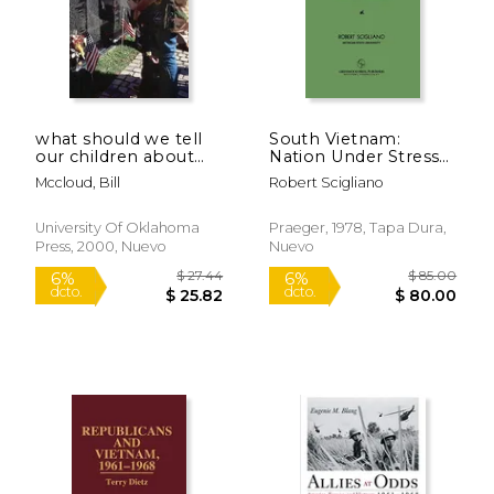
what should we tell
South Vietnam:
our children about
Nation Under Stress
vietnam? (en Inglés)
(en Inglés)
Mccloud, Bill
Robert Scigliano
$ 49.89
$ 27.
6%
6%
dcto.
dcto.
$ 46.95
$ 25.
University Of Oklahoma
Praeger, 1978, Tapa Dura,
Press, 2000, Nuevo
Nuevo