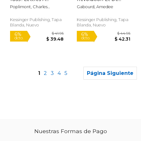
L'Observateur Belge
L'Empire V1 (1859)
Poplimont, Charles
Gabourd, Amedee
(1859) (en Francés)
(en Francés)
Emmanuel Joseph
Kessinger Publishing, Tapa
Kessinger Publishing, Tapa
Blanda, Nuevo
Blanda, Nuevo
1
2
3
4
5
Página Siguiente
Nuestras Formas de Pago
$ 34.95
$ 32.
6%
6%