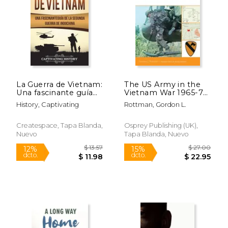
$ 16.14
$ 20.
La Guerra de Vietnam:
The US Army in the
Una fascinante guía
Vietnam War 1965-73
de la Segunda Guerra
(en Inglés)
History, Captivating
Rottman, Gordon L.
de Indochina
Createspace, Tapa Blanda,
Osprey Publishing (UK),
Nuevo
Tapa Blanda, Nuevo