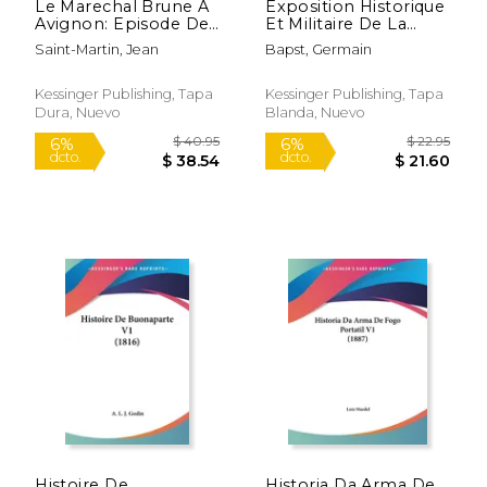
Le Marechal Brune A
Exposition Historique
Avignon: Episode De
Et Militaire De La
La Terreur Blanche,
Revolution Et De
Saint-Martin, Jean
Bapst, Germain
1815 (1878) (en
Lempire (1895) (en
Francés)
Francés)
Kessinger Publishing, Tapa
Kessinger Publishing, Tapa
Dura, Nuevo
Blanda, Nuevo
$ 34.95
$ 20.
6%
6%
dcto.
dcto.
$ 32.89
$ 19.
Histoire De
Historia Da Arma De