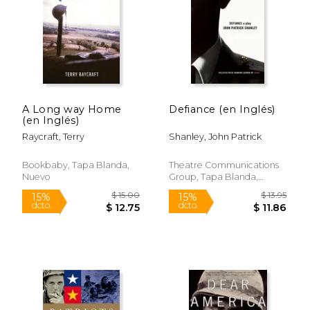
$ 13.57
$ 27.
12%
15%
dcto.
dcto.
$ 11.98
$ 22.
A Long way Home
Defiance (en Inglés)
(en Inglés)
Raycraft, Terry
Shanley, John Patrick
Bookbaby, Tapa Blanda,
Theatre Communications
Nuevo
Group, Tapa Blanda,
Nuevo