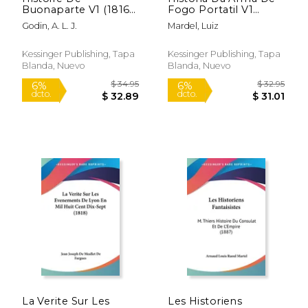
Buonaparte V1 (1816)
Fogo Portatil V1
(en Francés)
(1887)
Godin, A. L. J.
Mardel, Luiz
Kessinger Publishing, Tapa
Kessinger Publishing, Tapa
Blanda, Nuevo
Blanda, Nuevo
$ 27.95
$ 34.
6%
6%
dcto.
dcto.
$ 26.31
$ 32.
La Verite Sur Les
Les Historiens