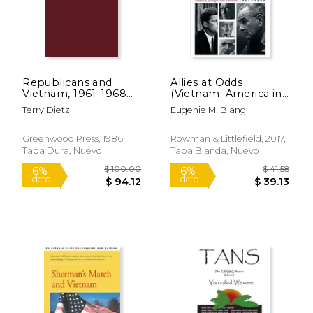
Republicans and
Allies at Odds
Vietnam, 1961-1968
(Vietnam: America in
(Contributions in
the war Years) (en
Terry Dietz
Eugenie M. Blang
Political Science) (en
Inglés)
Inglés)
Greenwood Press, 1986,
Rowman & Littlefield, 2017,
Tapa Dura, Nuevo
Tapa Blanda, Nuevo
$ 27.44
$ 85.
6%
6%
dcto.
dcto.
$ 25.82
$ 80.