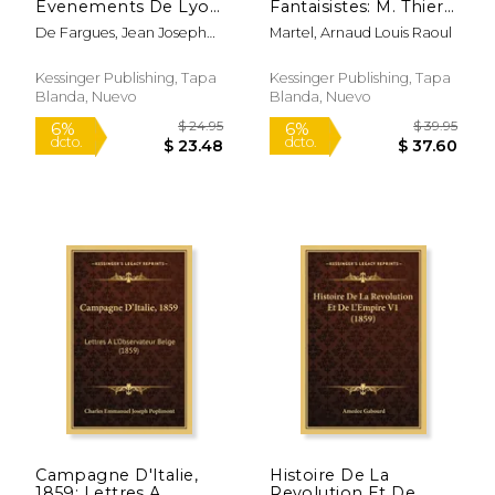
Evenements De Lyon
Fantaisistes: M. Thiers
En Mil Huit Cent Dix-
Histoire Du Consulat
De Fargues, Jean Joseph
Martel, Arnaud Louis Raoul
Sept (1818) (en
Et De L'Empire (1887)
De Meallet
Francés)
(en Francés)
Kessinger Publishing, Tapa
Kessinger Publishing, Tapa
Blanda, Nuevo
Blanda, Nuevo
$ 40.95
$ 22.
6%
6%
dcto.
dcto.
$ 38.54
$ 21.
Campagne D'Italie,
Histoire De La
1859: Lettres A
Revolution Et De