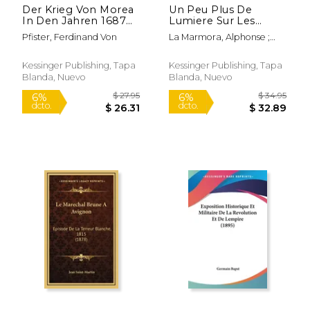
Der Krieg Von Morea
Un Peu Plus De
In Den Jahren 1687
Lumiere Sur Les
Und 1688 (1843) (en
Evenements
Pfister, Ferdinand Von
La Marmora, Alphonse ;
Alemán)
Politiques Et Militaires
Descoubes, Ernest ; Niox,
De L'Annee 1866
M.
(1874) (en Francés)
Kessinger Publishing, Tapa
Kessinger Publishing, Tapa
Blanda, Nuevo
Blanda, Nuevo
$ 24.95
$ 31
6%
6%
dcto.
dcto.
$ 23.48
$ 30.