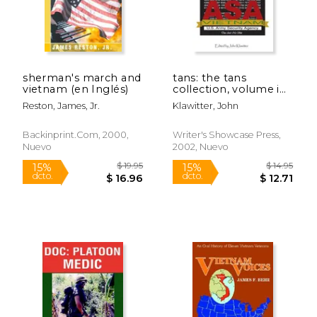
sherman's march and
tans: the tans
vietnam (en Inglés)
collection, volume i
(en Inglés)
Reston, James, Jr.
Klawitter, John
Backinprint.com, 2000,
Writer's Showcase Press,
Nuevo
2002, Nuevo
$ 100.00
$ 41
6%
6%
dcto.
dcto.
$ 94.12
$ 39.