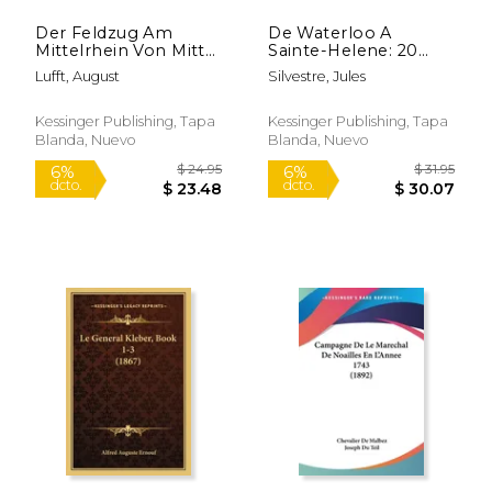
Der Feldzug Am
De Waterloo A
Mittelrhein Von Mitte
Sainte-Helene: 20
August Bis Ende
Juin-16 Octobre 1815
Lufft, August
Silvestre, Jules
Dezember 1793
(1904) (en Francés)
(1881) (en Alemán)
Kessinger Publishing, Tapa
Kessinger Publishing, Tapa
Blanda, Nuevo
Blanda, Nuevo
$ 25.95
$ 24.
6%
6%
dcto.
dcto.
$ 24.42
$ 23.