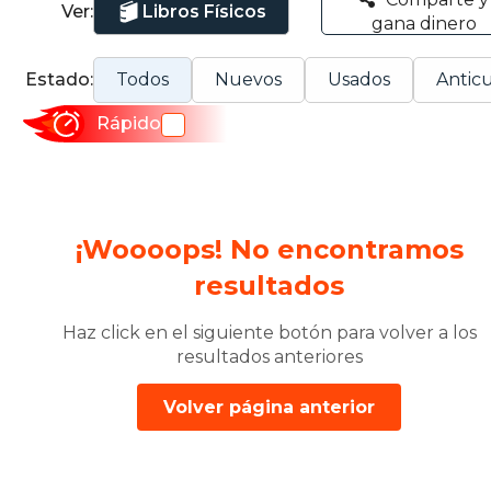
Ver:
Libros Físicos
gana dinero
Estado:
Todos
Nuevos
Usados
Anticu
Rápido
¡Woooops! No encontramos
resultados
Haz click en el siguiente botón para volver a los
resultados anteriores
Volver página anterior