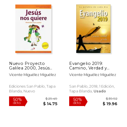
$ 35.76
$ 36.
50%
50%
dcto.
dcto.
$ 17.88
$ 18.
Nuevo Proyecto
Evangelio 2019:
Galilea 2000, Jesús
Camino, Verdad y
nos quiere, iniciación
Vida. Ciclo c
Vicente Miguélez Miguélez
Vicente Miguélez Miguélez
de los niños a la vida
(Evangelios y Misales)
cristiana, 1 Educación
Primaria.Materiales
Ediciones San Pablo, Tapa
San Pablo, 2018, 1 Edición,
para Padres
Blanda, Nuevo
Tapa Blanda,
Usado