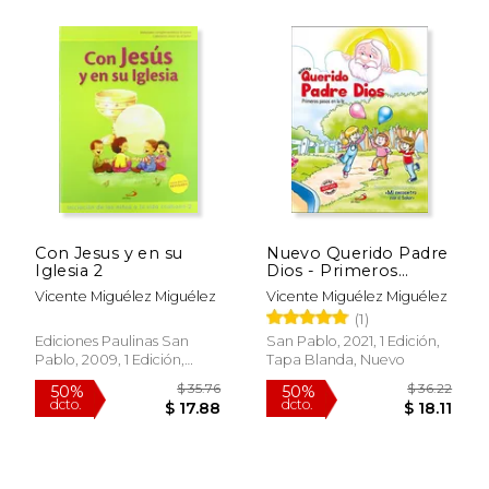
$ 14.24
$ 35.
15%
50%
dcto.
dcto.
$ 12.11
$ 17.
Con Jesus y en su
Nuevo Querido Padre
Iglesia 2
Dios - Primeros
Pasos en la fe - Libro
Vicente Miguélez Miguélez
Vicente Miguélez Miguélez
del Niño
(1)
Ediciones Paulinas San
San Pablo, 2021, 1 Edición,
Pablo, 2009, 1 Edición,
Tapa Blanda, Nuevo
Tapa Blanda, Nuevo