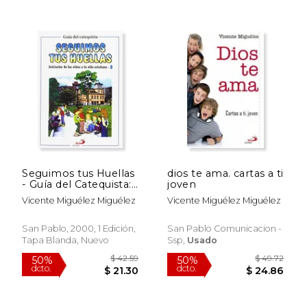
Seguimos tus Huellas
dios te ama. cartas a ti
- Guía del Catequista:
joven
Iniciación de los
Vicente Miguélez Miguélez
Vicente Miguélez Miguélez
Niños a la Vida
Cristiana 3 (Proyecto
Galilea 2000)
San Pablo, 2000, 1 Edición,
San Pablo Comunicacion -
Tapa Blanda, Nuevo
Ssp,
Usado
$ 41.77
$ 41.
50%
50%
dcto.
dcto.
$ 20.88
$ 20.