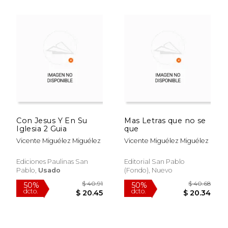
$ 42.59
$ 49.
50%
50%
dcto.
dcto.
$ 21.30
$ 24.
Con Jesus Y En Su
Mas Letras que no se
Iglesia 2 Guia
que
Vicente Miguélez Miguélez
Vicente Miguélez Miguélez
Ediciones Paulinas San
Editorial San Pablo
Pablo,
Usado
(Fondo), Nuevo