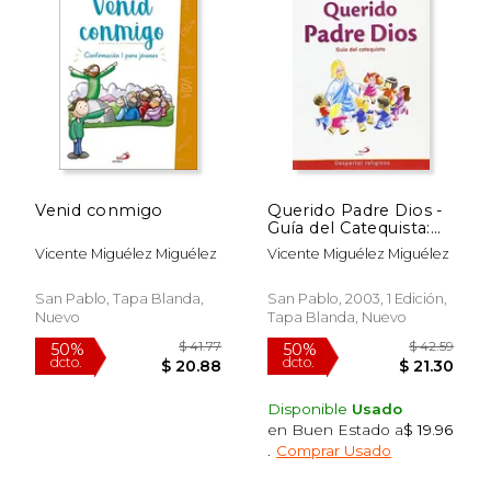
Venid conmigo
Querido Padre Dios -
Guía del Catequista:
Despertar Religioso
Vicente Miguélez Miguélez
Vicente Miguélez Miguélez
(Proyecto Galilea
2000)
$ 39.92
$ 40.
50%
50%
San Pablo, Tapa Blanda,
San Pablo, 2003, 1 Edición,
dcto.
dcto.
$ 19.96
$ 20.
Nuevo
Tapa Blanda, Nuevo
Disponible
Usado
en Buen Estado a
$ 19.96
.
Comprar Usado