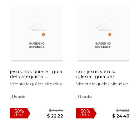
$ 62.12
$ 34.
50%
50%
dcto.
dcto.
$ 31.06
$ 17.
jesús nos quiere : guía
con jesús y en su
del catequista :
iglesia : guía del
iniciación de los niños
catequista : iniciación
Vicente Miguélez Miguélez
Vicente Miguélez Miguélez
a la vida cristiana 1
de los niños a la vida
cristiana 1
,
Usado
,
Usado