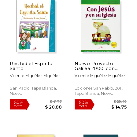
$ 41.77
$ 36.
50%
50%
dcto.
dcto.
$ 20.88
$ 18.
Recibid el Espíritu
Nuevo Proyecto
Santo
Galilea 2000, con
Jesús en su Iglesia,
Vicente Miguélez Miguélez
Vicente Miguélez Miguélez
iniciación de los niños
a la vida cristiana, 2
Educación Primaria.
San Pablo, Tapa Blanda,
Ediciones San Pablo, 2011,
Materiales para
Nuevo
Tapa Blanda, Nuevo
padres