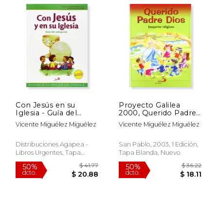
$ 29.49
$ 39.
50%
50%
dcto.
dcto.
$ 14.75
$ 19.
Con Jesús en su
Proyecto Galilea
Iglesia - Guía del
2000, Querido Padre
Catequista: Iniciación
Dios, Despertar
Vicente Miguélez Miguélez
Vicente Miguélez Miguélez
de los Niños a la Vida
Religioso, Educación
Cristiana - 2 (Nuevo
Infantil. Libro de
Proyecto Galilea
Actividades
Distribuciones Agapea -
San Pablo, 2003, 1 Edición,
2000)
Libros Urgentes, Tapa
Tapa Blanda, Nuevo
Blanda, Nuevo