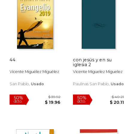
44
con jesús y en su
iglesia 2
$ 41.77
$ 29.
50%
50%
dcto.
dcto.
$ 20.88
$ 14.
Vicente Miguélez Miguélez
Vicente Miguelez Miguelez
San Pablo,
Usado
Paulinas San Pablo,
Usado