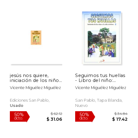
jesús nos quiere,
Seguimos tus huellas
iniciación de los niños
- Libro del niño:
a la vida cristiana 1.
Iniciación de los niños
Vicente Miguélez Miguélez
Vicente Miguélez Miguélez
materiales para
a la vida cristiana 3
padres
(Proyecto galilea
2000)
Ediciones San Pablo,
San Pablo, Tapa Blanda,
Usado
Nuevo