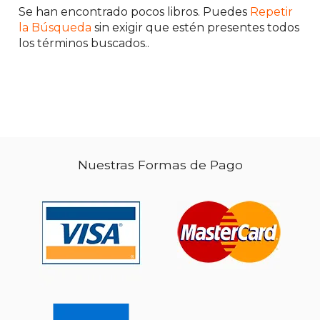
Se han encontrado pocos libros. Puedes
Repetir
la Búsqueda
sin exigir que estén presentes todos
los términos buscados..
$ 44.44
$ 48.
50%
50%
dcto.
dcto.
$ 22.22
$ 24.
Nuestras Formas de Pago