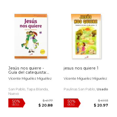
Jesús nos quiere -
jesus nos quiere 1
Guía del catequista:
Iniciación de los niños
$ 41.77
$ 42.
Vicente Miguélez Miguélez
Vicente Miguelez Miguelez
50%
50%
a la vida cristiana - 1
dcto.
dcto.
$ 20.88
$ 21.
(Nuevo Proyecto
Galilea 2000)
San Pablo, Tapa Blanda,
Paulinas San Pablo,
Usado
Nuevo