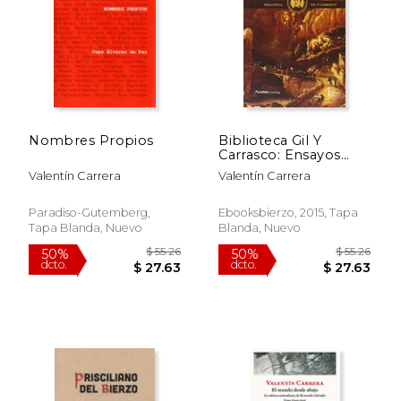
$ 31.21
$ 45.
50%
50%
dcto.
dcto.
$ 15.60
$ 22.
Nombres Propios
Biblioteca Gil Y
Carrasco: Ensayos
Sobre Enrique Gil Y
Valentín Carrera
Valentín Carrera
Carrasco: Seis
Ensayos Literarios Y
Biográficos: 9
Paradiso-Gutemberg,
Ebooksbierzo, 2015, Tapa
Tapa Blanda, Nuevo
Blanda, Nuevo