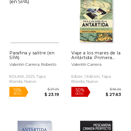
50%
12%
dcto.
dcto.
$ 28.30
$ 19.
Parafina y salitre (en
Viaje a los mares de la
SPA)
Antártida: Primera
expedición científica
Valentin Carrera, Roberto
Valentín Carrera
española a la
Antártida, 1986
KOLIMA, 2025, Tapa
Edizer, 1 Edición, Tapa
Blanda, Nuevo
Blanda, Nuevo