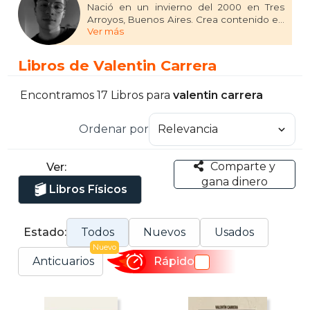
Nació en un invierno del 2000 en Tres
Arroyos, Buenos Aires. Crea contenido en
Ver más
redes sociales como ‘valencarrera_’, tiene
plantas de departamento, una gata y suele
escribir aquello que sus ojos no quieren
Libros de Valentin Carrera
olvidar.
Cuando el mundo me hablaba de vos es su
primer libro.
Encontramos 17 Libros para
valentin carrera
Ordenar por
Comparte y
Ver:
gana dinero
Libros Físicos
Estado:
Todos
Nuevos
Usados
Nuevo
Anticuarios
Rápido