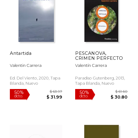
$ 27.29
$ 55.
15%
50%
dcto.
dcto.
$ 23.19
$ 27.
Antartida
PESCANOVA,
CRIMEN PERFECTO
Valentin Carrera
Valentín Carrera
Ed. Del Viento, 2020, Tapa
Paradiso Gutenberg, 2013,
Blanda, Nuevo
Tapa Blanda, Nuevo