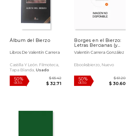
Álbum del Bierzo
Borges en el Bierzo:
Letras Bercianas (y
Leonesas)
Libros De Valentín Carrera
Valentín Carrera González
Castilla Y León. Filmoteca,
Ebooksbierzo, Nuevo
Tapa Blanda,
Usado
$ 51.14
$ 152
50%
50%
dcto.
dcto.
$ 25.57
$ 76.