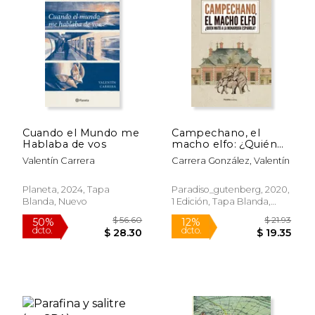
Cuando el Mundo me
Campechano, el
Hablaba de vos
macho elfo: ¿Quién
mató a la monarquía
Valentín Carrera
Carrera González, Valentín
española?
Planeta, 2024, Tapa
Paradiso_gutenberg, 2020,
Blanda, Nuevo
1 Edición, Tapa Blanda,
Nuevo
$ 56.60
$ 21