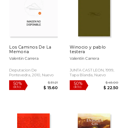
$ 63.97
$ 61.
50%
50%
dcto.
dcto.
$ 31.99
$ 30.
Los Caminos De La
Winocio y pablo
Memoria
testera
Valentin Carrera
Valentín Carrera
Deputacion De
JUNTA CAST LEON, 1999,
Pontevedra, 2010, Nuevo
Tapa Blanda, Nuevo