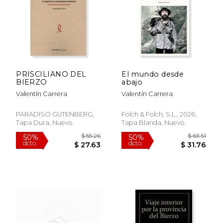
PRISCILIANO DEL
El mundo desde
$ 55.26
$ 55.
BIERZO
abajo
50%
50%
dcto.
dcto.
$ 27.63
$ 27.
Valentín Carrera
Valentín Carrera
PARADISO GUTENBERG,
Folch & Folch, S.L., 2026,
Tapa Dura, Nuevo
Tapa Blanda, Nuevo