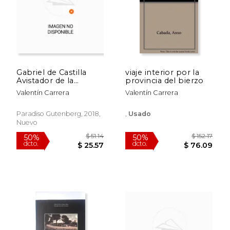
Gabriel de Castilla
viaje interior por la
Avistador de la
provincia del bierzo
Atlantida 1603
Valentín Carrera
Valentín Carrera
$ 55.26
$ 63
50%
50%
dcto.
dcto.
$ 27.63
$ 31.
Paradiso Gutenberg, 2018,
,
Usado
Nuevo