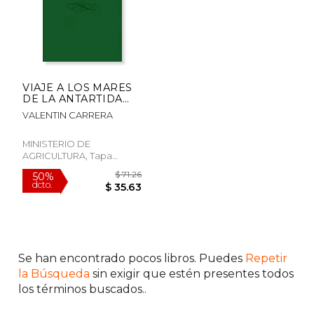
VIAJE A LOS MARES
DE LA ANTARTIDA
(En papel)
VALENTIN CARRERA
MINISTERIO DE
AGRICULTURA, Tapa
Blanda,
Usado
$ 65.42
$ 61.
50%
50%
dcto.
dcto.
$ 32.71
$ 30.
Se han encontrado pocos libros. Puedes
Repetir
la Búsqueda
sin exigir que estén presentes todos
los términos buscados..