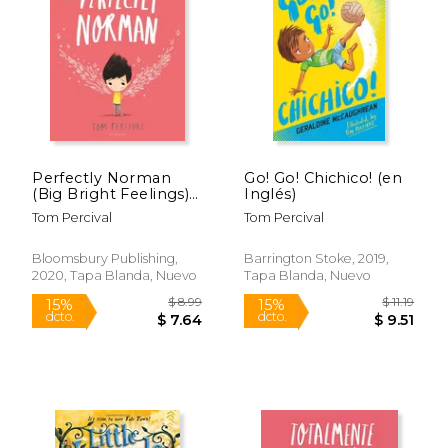
$ 8.99
$ 8.
15%
15%
dcto.
dcto.
$ 7.64
$ 7.
Perfectly Norman
Go! Go! Chichico! (en
(Big Bright Feelings)
Inglés)
(en Inglés)
Tom Percival
Tom Percival
Bloomsbury Publishing,
Barrington Stoke, 2019,
2020, Tapa Blanda, Nuevo
Tapa Blanda, Nuevo