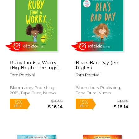
Ruby Finds a Worry
Bea's Bad Day (en
(Big Bright Feelings)
Inglés)
(en Inglés)
Tom Percival
Tom Percival
Bloomsbury Publishing,
Bloomsbury Publishing,
2019, Tapa Dura, Nuevo
Tapa Dura, Nuevo
$ 8.99
$ 8.
15%
15%
dcto.
dcto.
$ 7.64
$ 7.