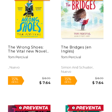
The Wrong Shoes:
The Bridges (en
The Vital new Novel
Inglés)
From the Bestselling
Tom Percival
Tom Percival
Creator of big Bright
Feelings (en Inglés)
, Nuevo
Simon And Schuster,
Nuevo
$ 8.99
$ 8.