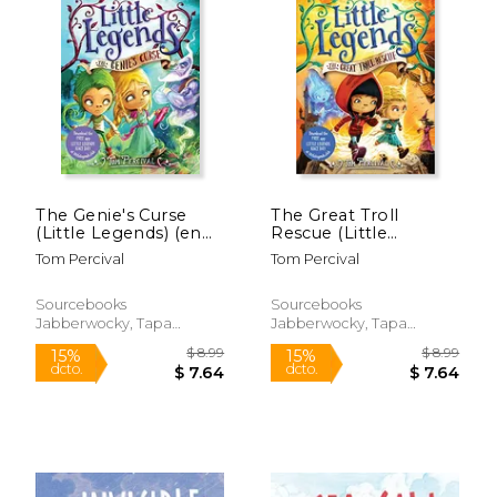
The Genie's Curse
The Great Troll
(Little Legends) (en
Rescue (Little
Rápido
Rápido
Inglés)
Legends) (en Inglés)
Tom Percival
Tom Percival
Sourcebooks
Sourcebooks
Jabberwocky, Tapa
Jabberwocky, Tapa
Blanda, Nuevo
Blanda, Nuevo
$ 18.99
$ 18
15%
15%
dcto.
dcto.
$ 16.14
$ 16.