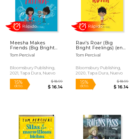
Rápido
Meesha Makes
Ravi's Roar (Big
Friends (Big Bright
Bright Feelings) (en
Feelings) (en Inglés)
Inglés)
Tom Percival
Tom Percival
$ 18.99
$ 22.
15%
15%
Bloomsbury Publishing,
Bloomsbury Publishing,
dcto.
dcto.
$ 16.14
$ 19.
2021, Tapa Dura, Nuevo
2020, Tapa Dura, Nuevo