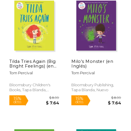
Rápido
Tilda Tries Again (Big
Milo's Monster (en
Bright Feelings) (en
Inglés)
Inglés)
$ 22.77
$ 9.
15%
15%
Tom Percival
Tom Percival
dcto.
dcto.
$ 19.36
$ 8.
Bloomsbury Children's
Bloomsbury Publishing,
Books, Tapa Blanda,
Tapa Blanda, Nuevo
Nuevo