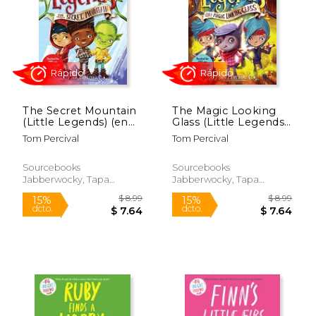
$ 8.99
$ 8.
15%
15%
dcto.
dcto.
$ 7.64
$ 7.
The Secret Mountain
The Magic Looking
(Little Legends) (en
Glass (Little Legends)
Inglés)
(en Inglés)
Tom Percival
Tom Percival
Sourcebooks
Sourcebooks
Jabberwocky, Tapa
Jabberwocky, Tapa
Blanda, Nuevo
Blanda, Nuevo
Rápido
Rápido