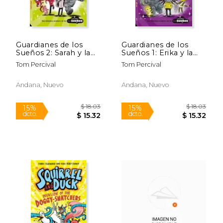
Guardianes de los
Guardianes de los
Sueños 2: Sarah y la
Sueños 1: Erika y la
Endiablada Duda
Pesadilla de ira
Tom Percival
Tom Percival
Andana, Nuevo
Andana, Nuevo