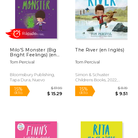
$ 8.99
$ 11
15%
15%
dcto.
dcto.
$ 7.64
$ 9.
Milo'S Monster (Big
The River (en Inglés)
Bright Feelings) (en
Inglés)
Tom Percival
Tom Percival
Bloomsbury Publishing,
Simon & Schuster
Tapa Dura, Nuevo
Childrens Books, 2022,
Tapa Blanda, Nuevo