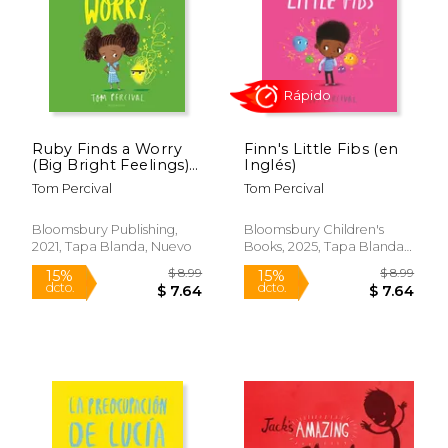
Ruby Finds a Worry
Finn's Little Fibs (en
$ 8.99
$ 8.
(Big Bright Feelings)
Inglés)
15%
15%
dcto.
dcto.
(en Inglés)
$ 7.64
$ 7.
Tom Percival
Tom Percival
Bloomsbury Publishing,
Bloomsbury Children's
2021, Tapa Blanda, Nuevo
Books, 2025, Tapa Blanda,
Nuevo