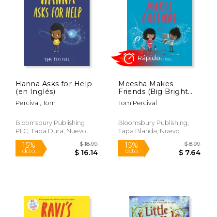
$ 11.19
$ 8.
15%
15%
dcto.
dcto.
$ 9.51
$ 7.
Hanna Asks for Help
Meesha Makes
(en Inglés)
Friends (Big Bright
Feelings) (en Inglés)
Percival, Tom
Tom Percival
Bloomsbury Publishing
Bloomsbury Publishing,
PLC, Tapa Dura, Nuevo
Tapa Blanda, Nuevo
Rápido