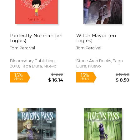
Perfectly Norman (en
Witch Mayor (en
Inglés)
Inglés)
Tom Percival
Tom Percival
Bloomsbury Publishing,
Stone Arch Books, Tapa
2018, Tapa Dura, Nuevo
Dura, Nuevo
$ 19.34
$ 8.
15%
15%
dcto.
dcto.
$ 16.44
$ 7.