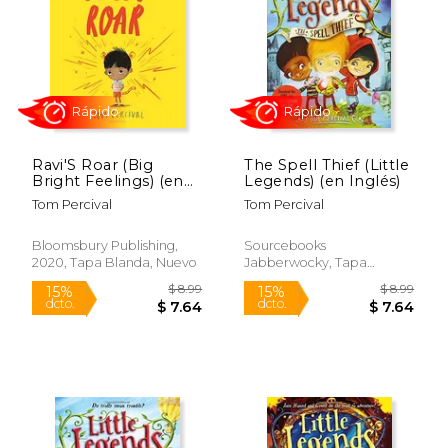
$ 18.99
$ 8.
15%
15%
dcto.
dcto.
$ 16.14
$ 7.
Ravi'S Roar (Big
The Spell Thief (Little
Bright Feelings) (en
Legends) (en Inglés)
Inglés)
Tom Percival
Tom Percival
Bloomsbury Publishing,
Sourcebooks
2020, Tapa Blanda, Nuevo
Jabberwocky, Tapa
Blanda, Nuevo
Rápido
Rápido