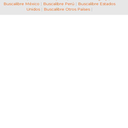
Buscalibre México
|
Buscalibre Perú
|
Buscalibre Estados
Unidos
|
Buscalibre Otros Países
|