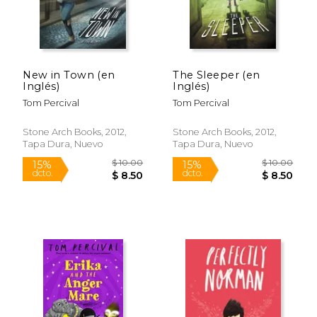
New in Town (en
The Sleeper (en
Inglés)
Inglés)
Tom Percival
Tom Percival
Stone Arch Books, 2012,
Stone Arch Books, 2012,
Tapa Dura, Nuevo
Tapa Dura, Nuevo
$ 11.19
$ 9.
15%
15%
dcto.
dcto.
$ 9.51
$ 8.