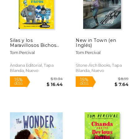
Rápido
Rápido
Silas y los
New in Town (en
Maravillosos Bichos
Inglés)
Raros
Tom Percival
Tom Percival
Andana Editorial, Tapa
Stone Arch Books, Tapa
Blanda, Nuevo
Blanda, Nuevo
$ 18.99
$ 18
15%
15%
dcto.
dcto.
$ 16.14
$ 16.