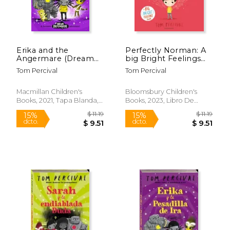
Erika and the
Perfectly Norman: A
Angermare (Dream
big Bright Feelings
Defenders, 1) (en
Book (en Inglés)
Tom Percival
Tom Percival
Inglés)
Macmillan Children's
Bloomsbury Children's
Books, 2021, Tapa Blanda,
Books, 2023, Libro De
Nuevo
Cartón, Nuevo
$ 18.99
$ 10.
15%
15%
dcto.
dcto.
$ 16.14
$ 8.