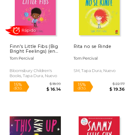
$ 8.99
$ 22.
15%
15%
dcto.
dcto.
$ 7.64
$ 19.
Finn's Little Fibs (Big
Rita no se Rinde
Bright Feelings) (en
Inglés)
Tom Percival
Tom Percival
Bloomsbury Children's
SM, Tapa Dura, Nuevo
Books, Tapa Dura, Nuevo
Rápido