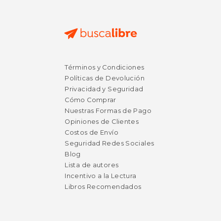
$ 11.19
$ 27.
15%
15%
Términos y Condiciones
dcto.
dcto.
$ 9.51
$ 23.
Políticas de Devolución
Privacidad y Seguridad
Cómo Comprar
Nuestras Formas de Pago
Opiniones de Clientes
Costos de Envío
Seguridad Redes Sociales
Blog
Lista de autores
Incentivo a la Lectura
Libros Recomendados