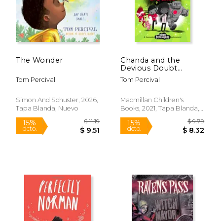
Rápido
Rápido
The Wonder
Chanda and the
Devious Doubt
(Dream Defenders, 2)
Tom Percival
Tom Percival
(en Inglés)
Simon And Schuster, 2026,
Macmillan Children's
Tapa Blanda, Nuevo
Books, 2021, Tapa Blanda,
Nuevo
$ 18.99
$ 18
15%
15%
dcto.
dcto.
$ 16.14
$ 16.