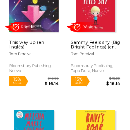
This way up (en
Sammy Feels shy (Big
Inglés)
Bright Feelings) (en
$ 17.99
$ 11
15%
15%
Inglés)
dcto.
dcto.
Tom Percival
Tom Percival
$ 15.29
$ 9.
Bloomsbury Publishing,
Bloomsbury Publishing,
Nuevo
Tapa Dura, Nuevo