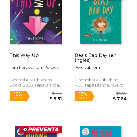
15%
15%
dcto.
dcto.
$ 7.64
$ 7.
This Way Up
Bea's Bad Day (en
Inglés)
Tom Percival;Tom Percival
Percival, Tom
Bloomsbury Childrens
Bloomsbury Publishing
Books, 2026, Tapa Blanda,
PLC, Tapa Blanda, Nuevo
Nuevo