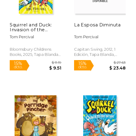
$ 10.00
$ 10.
15%
15%
dcto.
dcto.
$ 8.50
$ 8.
Squirrel and Duck:
La Esposa Diminuta
Invasion of the
Doggy-Snatchers (en
Tom Percival
Tom Percival
Inglés)
Bloomsbury Childrens
Capitan Swing, 2012, 1
Books, 2025, Tapa Blanda,
Edición, Tapa Blanda,
Nuevo
Nuevo