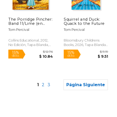
$ 11.19
$ 11
15%
15%
dcto.
dcto.
$ 9.51
$ 9.
The Porridge Pincher:
Squirrel and Duck:
Band 11/Lime (en
Quack to the Future
Inglés)
Tom Percival
Tom Percival
Collins Educational, 2012,
Bloomsbury Childrens
No Edición, Tapa Blanda,
Books, 2026, Tapa Blanda,
Nuevo
Nuevo
1
2
3
Página Siguiente