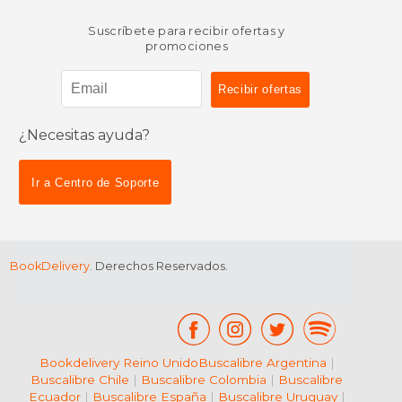
Suscríbete para recibir ofertas y
promociones
¿Necesitas ayuda?
$ 12.76
$ 11
15%
15%
dcto.
dcto.
$ 10.84
$ 9.
Ir a Centro de Soporte
BookDelivery
. Derechos Reservados.
Bookdelivery Reino Unido
Buscalibre Argentina
|
Buscalibre Chile
|
Buscalibre Colombia
|
Buscalibre
Ecuador
|
Buscalibre España
|
Buscalibre Uruguay
|