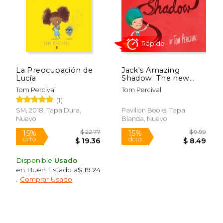
Rápido
La Preocupación de
Jack's Amazing
Lucía
Shadow: The new
Edition of the
Tom Percival
Tom Percival
Acclaimed Illustrated
(1)
$ 8.99
$ 8.
Picture Book for
15%
15%
dcto.
dcto.
Children Aged 3+ (en
$ 7.64
$ 7.
SM, 2018, Tapa Dura,
Pavilion Books, Tapa
Inglés)
Nuevo
Blanda, Nuevo
Disponible
Usado
en Buen Estado a
$ 19.24
.
Comprar Usado