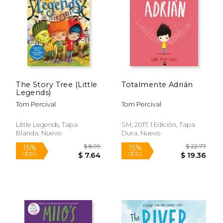
$ 11.19
$ 11
15%
15%
dcto.
dcto.
$ 9.51
$ 9.
The Story Tree (Little
Totalmente Adrián
Legends)
Tom Percival
Tom Percival
Little Legends, Tapa
SM, 2017, 1 Edición, Tapa
Blanda, Nuevo
Dura, Nuevo