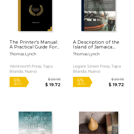
The Printer's Manual:
A Description of the
A Practical Guide For
Island of Jamaica;
Compositors And
With the Other Isles
Thomas Lynch
Thomas Lynch
Pressmen (en Inglés)
and Territories in
$ 15.95
$ 11
America, to Which
15%
6%
dcto.
dcto.
the English Are
$ 13.56
$ 10.
Wentworth Press, Tapa
Legare Street Press, Tapa
Related, Viz.
Blanda, Nuevo
Blanda, Nuevo
Barbadoes, St. Christo
(en Inglés)