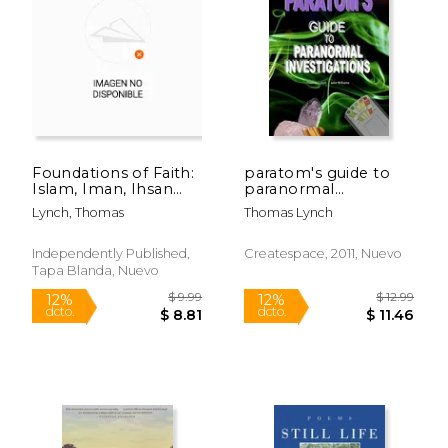
$ 64.95
$ 30.
15%
15%
dcto.
dcto.
$ 55.21
$ 25.
Foundations of Faith:
paratom's guide to
Islam, Iman, Ihsan
paranormal
(en Inglés)
investigations (en
Lynch, Thomas
Thomas Lynch
Inglés)
Independently Published,
Createspace, 2011, Nuevo
Tapa Blanda, Nuevo