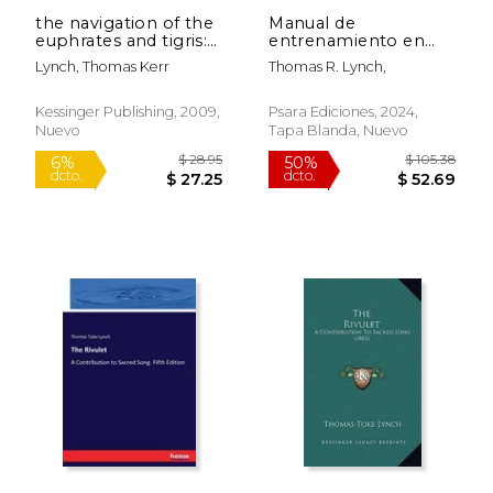
the navigation of the
Manual de
euphrates and tigris:
entrenamiento en
and the political
habilidades de la
Lynch, Thomas Kerr
Thomas R. Lynch,
rights of england
Terapia Dialéctica
thereon (1884) (en
conductual
Inglés)
radicalmente abierta
Kessinger Publishing, 2009,
Psara Ediciones, 2024,
(RO DBT)
Nuevo
Tapa Blanda, Nuevo
$ 24.95
$ 27.
6%
15%
dcto.
dcto.
$ 23.48
$ 23.