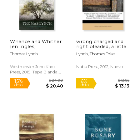
Whence and Whither
wrong charged and
(en Inglés)
right pleaded, a letter
to the ed. [j.
Thomas Lynch
Lynch, Thomas Toke
campbell] of the
'christian witness',
occasioned by an
Westminster John Knox
Nabu Press, 2012, Nuevo
editiorial passage
Press, 2019, Tapa Blanda,
$ 20.95
$ 20.
respecting the 'gla
6%
6%
Nuevo
(en Inglés)
dcto.
dcto.
$ 19.72
$ 19.