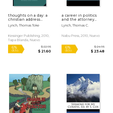
thoughts on a day: a
a career in politics
christian address
and the attorney
(1856) (en Inglés)
general's office: oral
Lynch, Thomas Toke
Lynch, Thomas C.
history transcript /
$ 30.90
$ 18
1978 (en Inglés)
12%
6%
dcto.
dcto.
$ 27.27
$ 17.
Kessinger Publishing, 2010,
Nabu Press, 2010, Nuevo
Tapa Blanda, Nuevo