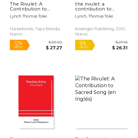
The Rivulet: A
the rivulet: a
Contribution to
contribution to
Sacred Song. Fifth
sacred song (1883)
Lynch Thomas Toke
Lynch, Thomas Toke
Edition de Thomas
(en Inglés)
Toke
Lynch(Hansebooks)
Hansebooks, Tapa Blanda,
Kessinger Publishing, 2010,
(en Inglés)
Nuevo
Nuevo
$ 28.95
$ 26.
6%
6%
dcto.
dcto.
$ 27.25
$ 25.