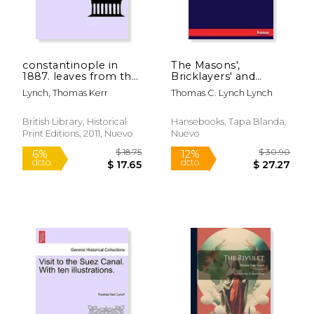
constantinople in
The Masons',
1887. leaves from the
Bricklayers' and
diary of t. k. lynch.
Plasterers' Guide: A
Lynch, Thomas Kerr
Thomas C. Lynch Lynch
edited by ... h. b.
Book on the art and
lynch. (en Inglés)
Science of the
Masons' Trade (en
British Library, Historical
Hansebooks, Tapa Blanda,
Inglés)
Print Editions, 2011, Nuevo
Nuevo