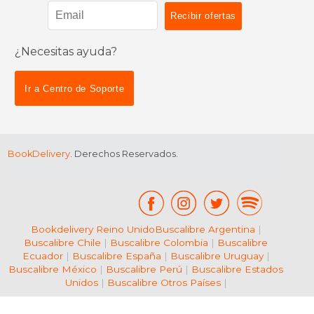
¿Necesitas ayuda?
$ 31.95
$ 31
6%
6%
dcto.
dcto.
$ 30.07
$ 30.
Ir a Centro de Soporte
BookDelivery
. Derechos Reservados.
Bookdelivery Reino Unido
Buscalibre Argentina
|
Buscalibre Chile
|
Buscalibre Colombia
|
Buscalibre
Ecuador
|
Buscalibre España
|
Buscalibre Uruguay
|
Buscalibre México
|
Buscalibre Perú
|
Buscalibre Estados
Unidos
|
Buscalibre Otros Países
|