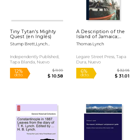
Tiny Tytan's Mighty
A Description of the
Quest (en Inglés)
Island of Jamaica;
With the Other Isles
Stump Brett,Lynch
Thomas Lynch
and Territories in
Thomas
America, to Which
the English Are
Independently Published,
Legare Street Press, Tapa
Related, Viz.
Tapa Blanda, Nuevo
Dura, Nuevo
Barbadoes, St. Christo
(en Inglés)
$ 30.95
$ 14.
6%
12%
dcto.
dcto.
$ 29.13
$ 13.