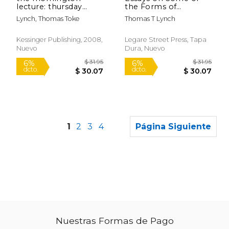
lecture: thursday
the Forms of
evening addresses
Literature (en Inglés)
Lynch, Thomas Toke
Thomas T Lynch
(1870) (en Inglés)
Kessinger Publishing, 2008,
Legare Street Press, Tapa
Nuevo
Dura, Nuevo
1
2
3
4
Página Siguiente
Nuestras Formas de Pago