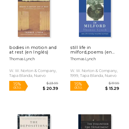
$ 9.99
$ 12
12%
12%
dcto.
dcto.
$ 8.81
$ 11.
bodies in motion and
still life in
at rest (en Inglés)
milford,poems (en
Inglés)
Thomas Lynch
Thomas Lynch
W. W. Norton & Company,
W. W. Norton & Company,
Tapa Blanda, Nuevo
1999, Tapa Blanda, Nuevo