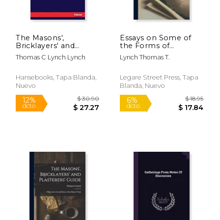
$ 18.75
$ 30.
6%
12%
dcto.
dcto.
$ 17.65
$ 27.
The Masons',
Essays on Some of
Bricklayers' and
the Forms of
Plasterers' Guide: A
Literature de Thomas
Thomas C Lynch Lynch
Lynch Thomas T.
Book on the art and
t. Lynch(Legare
Science of the
Street pr) (en Inglés)
Masons' Trade (en
Hansebooks, Tapa Blanda,
Legare Street Press, Tapa
Inglés)
Nuevo
Blanda, Nuevo