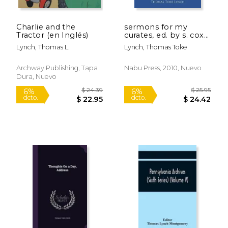
Charlie and the
sermons for my
Tractor (en Inglés)
curates, ed. by s. cox
(en Inglés)
Lynch, Thomas L.
Lynch, Thomas Toke
Archway Publishing, Tapa
Nabu Press, 2010, Nuevo
Dura, Nuevo
$ 20.95
$ 20.
6%
6%
dcto.
dcto.
$ 19.72
$ 19.