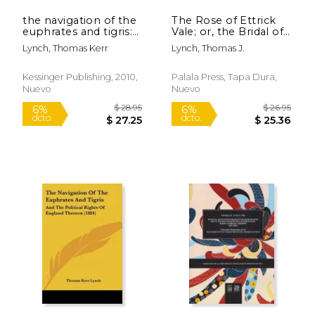
the navigation of the
The Rose of Ettrick
euphrates and tigris:
Vale; or, the Bridal of
and the political
the Borders. A Drama
Lynch, Thomas Kerr
Lynch, Thomas J.
rights of england
in two Acts (en
thereon (1884) (en
Inglés)
Inglés)
Kessinger Publishing, 2010,
Palala Press, Tapa Dura,
Nuevo
Nuevo
$ 26.95
$ 31
6%
15%
dcto.
dcto.
$ 25.36
$ 26.