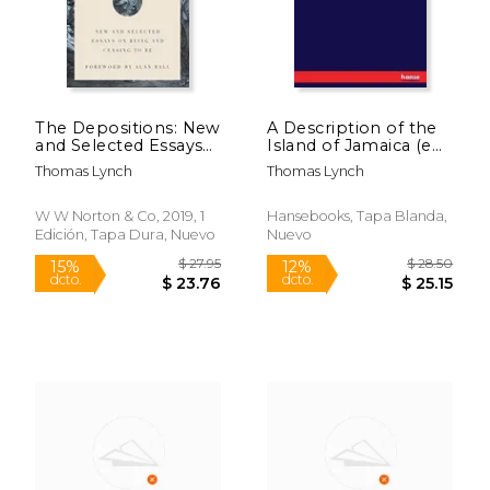
The Depositions: New
A Description of the
and Selected Essays
Island of Jamaica (en
on Being and Ceasing
Inglés)
Thomas Lynch
Thomas Lynch
to be (en Inglés)
W W Norton & Co, 2019, 1
Hansebooks, Tapa Blanda,
Edición, Tapa Dura, Nuevo
Nuevo
$ 25.99
$ 25.
15%
15%
dcto.
dcto.
$ 22.09
$ 22.