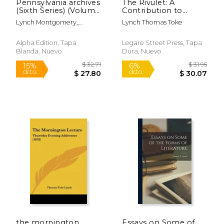
Pennsylvania archives
The Rivulet: A
(Sixth Series) (Volume
Contribution to
X) (en Inglés)
Sacred Song (en
Lynch Montgomery,
Lynch Thomas Toke
Inglés)
Thomas
Alpha Edition, Tapa
Legare Street Press, Tapa
Blanda, Nuevo
Dura, Nuevo
$ 28.95
$ 105.
6%
50%
dcto.
dcto.
$ 27.25
$ 52.
the mornington
Essays on Some of