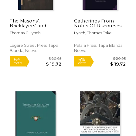
The Masons',
Gatherings From
$ 18.75
$ 18
Bricklayers' and
Notes Of Discourses
6%
6%
dcto.
dcto.
Plasterers' Guide: A
(en Inglés)
$ 17.65
$ 17.
Thomas C Lynch
Lynch, Thomas Toke
Book on the art and
Science of the
Masons' Trade (en
Legare Street Press, Tapa
Palala Press, Tapa Blanda,
Inglés)
Blanda, Nuevo
Nuevo