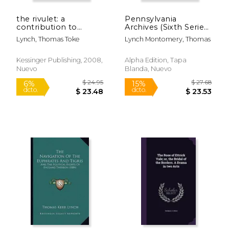
the rivulet: a
Pennsylvania
contribution to
Archives (Sixth Series)
sacred song (1883)
(Volume Vi) (en
Lynch, Thomas Toke
Lynch Montomery, Thomas
(en Inglés)
Inglés)
Kessinger Publishing, 2008,
Alpha Edition, Tapa
Nuevo
Blanda, Nuevo
$ 24.39
$ 25.
6%
6%
dcto.
dcto.
$ 22.95
$ 24.