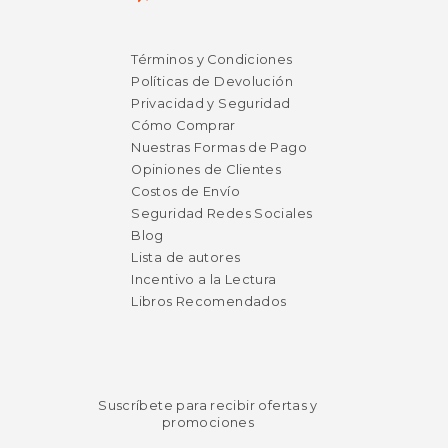
$ 32.71
$ 31
15%
6%
dcto.
dcto.
Términos y Condiciones
$ 27.80
$ 30.
Políticas de Devolución
Privacidad y Seguridad
Cómo Comprar
Nuestras Formas de Pago
Opiniones de Clientes
Costos de Envío
Seguridad Redes Sociales
Blog
Lista de autores
Incentivo a la Lectura
Libros Recomendados
Suscríbete para recibir ofertas y
promociones