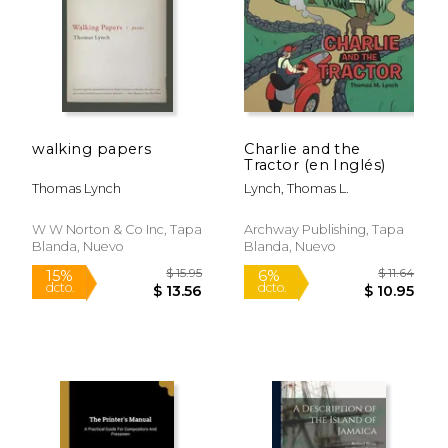
walking papers
Charlie and the
$ 17.95
$ 17
Tractor (en Inglés)
15%
6%
dcto.
dcto.
$ 15.26
$ 16.
Thomas Lynch
Lynch, Thomas L.
W W Norton & Co Inc, Tapa
Archway Publishing, Tapa
Blanda, Nuevo
Blanda, Nuevo