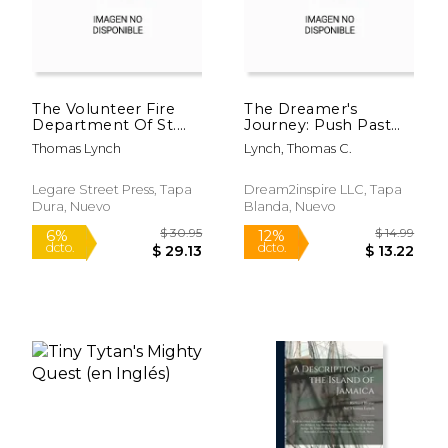
The Volunteer Fire
The Dreamer's
Department Of St.
Journey: Push Past
Louis, 1819-1859 (en
Your Fears And
Thomas Lynch
Lynch, Thomas C.
Inglés)
Pursue Your Dreams
(en Inglés)
Legare Street Press, Tapa
Dream2inspire LLC, Tapa
Dura, Nuevo
Blanda, Nuevo
$ 27.95
$ 28.
15%
12%
dcto.
dcto.
$ 23.76
$ 25.