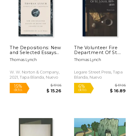
$ 23.99
$ 17
15%
15%
dcto.
dcto.
$ 20.39
$ 15.
The Depositions: New
The Volunteer Fire
and Selected Essays
Department Of St.
on Being and Ceasing
Louis, 1819-1859 (en
Thomas Lynch
Thomas Lynch
to be (en Inglés)
Inglés)
W. W. Norton & Company,
Legare Street Press, Tapa
2021, Tapa Blanda, Nuevo
Blanda, Nuevo