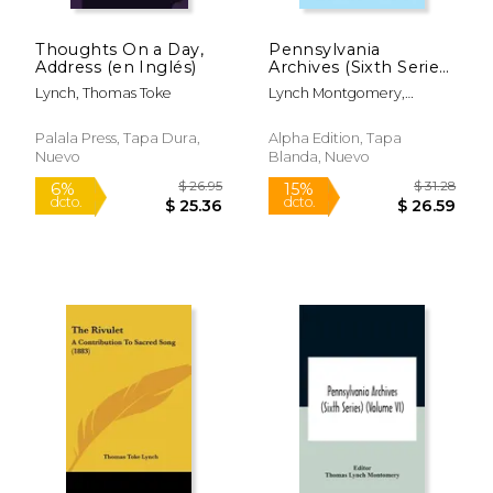
Thoughts On a Day,
Pennsylvania
Address (en Inglés)
Archives (Sixth Series)
(Volume V) (en
Lynch, Thomas Toke
Lynch Montgomery,
Inglés)
Thomas
Palala Press, Tapa Dura,
Alpha Edition, Tapa
Nuevo
Blanda, Nuevo
$ 22.95
$ 24.
6%
6%
dcto.
dcto.
$ 21.60
$ 23.