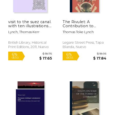
$ 11.99
$ 32.
12%
6%
dcto.
dcto.
$ 10.58
$ 31.
visit to the suez canal.
The Rivulet: A
with ten illustrations.
Contribution to
(en Inglés)
Sacred Song (en
Lynch, Thomas Kerr
Thomas Toke Lynch
Inglés)
British Library, Historical
Legare Street Press, Tapa
Print Editions, 2011, Nuevo
Blanda, Nuevo