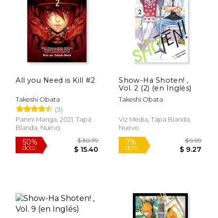
$ 9.99
$ 9.
15%
15%
dcto.
dcto.
$ 8.49
$ 8.
All you Need is Kill #2
Show-Ha Shoten! ,
Vol. 2 (2) (en Inglés)
Takeshi Obata
Takeshi Obata
(3)
Panini Manga, 2021, Tapa
Viz Media, Tapa Blanda,
Blanda, Nuevo
Nuevo