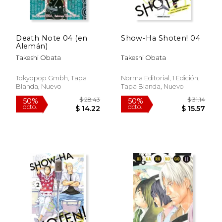
$ 28.26
$ 34.
50%
50%
dcto.
dcto.
$ 14.13
$ 17.
Death Note 04 (en
Show-Ha Shoten! 04
Alemán)
Takeshi Obata
Takeshi Obata
Tokyopop Gmbh, Tapa
Norma Editorial, 1 Edición,
Blanda, Nuevo
Tapa Blanda, Nuevo