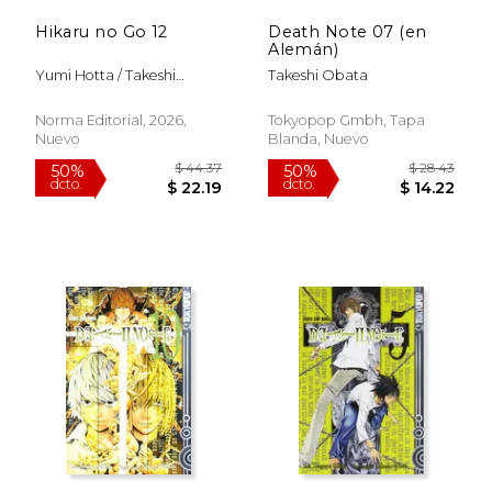
Hikaru no Go 12
Death Note 07 (en
Alemán)
Yumi Hotta / Takeshi
Takeshi Obata
Obata
Norma Editorial, 2026,
Tokyopop Gmbh, Tapa
Nuevo
Blanda, Nuevo
$ 44.37
$ 44.
50%
50%
dcto.
dcto.
$ 22.19
$ 22.