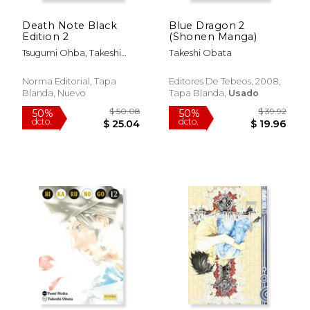
Death Note Black
Blue Dragon 2
Edition 2
(Shonen Manga)
Tsugumi Ohba, Takeshi
Takeshi Obata
Obata
Norma Editorial, Tapa
Editores De Tebeos, 2008,
Blanda, Nuevo
Tapa Blanda,
Usado
$ 31.14
$ 31
50%
50%
dcto.
dcto.
$ 15.57
$ 15.