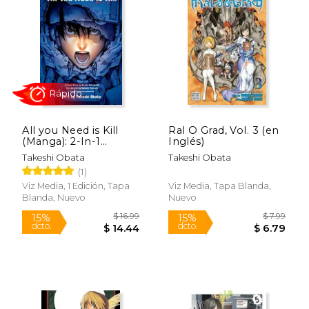
publicaron de 2008 a 2012. Tras adaptar al
manga la novela "ALL YOU NEED IS KILL",
Obata colabora con el guionista Nobuaki
Enoki en "Los Juicios escolares" antes de
volver a trabajar con Ohba en su nuevo
trabajo, "Platinum End".
All you Need is Kill
Ral O Grad, Vol. 3 (en
(Manga): 2-In-1
Inglés)
Edition (en Inglés)
Takeshi Obata
Takeshi Obata
(1)
Rápido
Viz Media, 1 Edición, Tapa
Viz Media, Tapa Blanda,
Blanda, Nuevo
Nuevo
$ 16.99
$ 7.