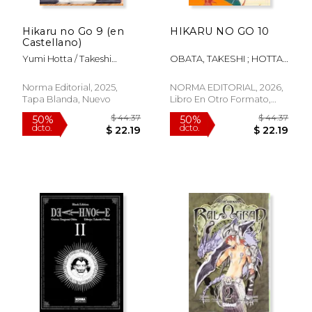
Hikaru no Go 9 (en
HIKARU NO GO 10
Castellano)
Yumi Hotta / Takeshi
OBATA, TAKESHI ; HOTTA,
Obata
YUMI
Norma Editorial, 2025,
NORMA EDITORIAL, 2026,
Tapa Blanda, Nuevo
Libro En Otro Formato,
Nuevo
$ 31.14
$ 31
50%
50%
dcto.
dcto.
$ 15.57
$ 15.