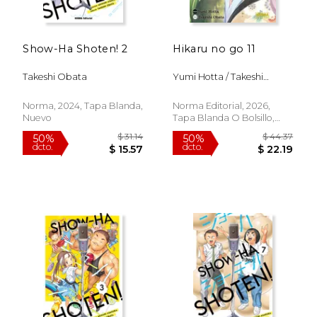
Show-Ha Shoten! 2
Hikaru no go 11
$ 28.26
$ 28.
50%
50%
dcto.
dcto.
$ 14.13
$ 14.
Takeshi Obata
Yumi Hotta / Takeshi
Obata
Norma, 2024, Tapa Blanda,
Norma Editorial, 2026,
Nuevo
Tapa Blanda O Bolsillo,
Nuevo