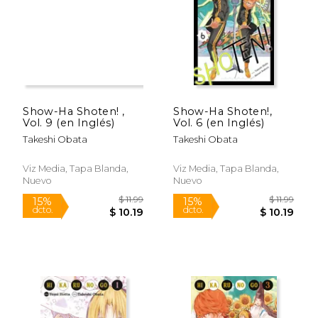
$ 30.79
$ 9.
50%
7%
dcto.
dcto.
$ 15.40
$ 9.
Show-Ha Shoten! ,
Show-Ha Shoten!,
Vol. 9 (en Inglés)
Vol. 6 (en Inglés)
Takeshi Obata
Takeshi Obata
Viz Media, Tapa Blanda,
Viz Media, Tapa Blanda,
Nuevo
Nuevo