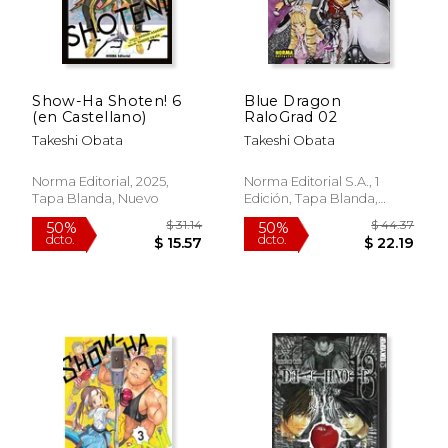
Show-Ha Shoten! 6
Blue Dragon
(en Castellano)
RaloGrad 02
Takeshi Obata
Takeshi Obata
Norma Editorial, 2025,
Norma Editorial S.A., 1
Tapa Blanda, Nuevo
Edición, Tapa Blanda,
Nuevo
$ 29.23
$ 29.
50%
50%
dcto.
dcto.
$ 14.61
$ 14.