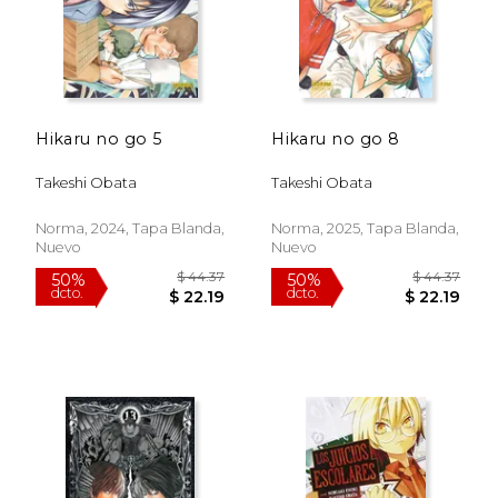
Hikaru no go 5
Hikaru no go 8
Takeshi Obata
Takeshi Obata
Norma, 2024, Tapa Blanda,
Norma, 2025, Tapa Blanda,
Nuevo
Nuevo
$ 44.37
$ 44.
50%
50%
dcto.
dcto.
$ 22.19
$ 22.