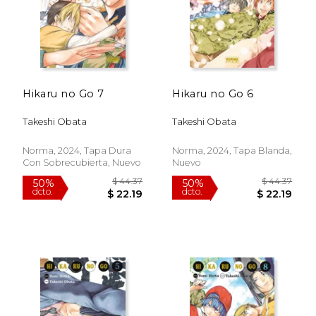
Hikaru no Go 7
Hikaru no Go 6
Takeshi Obata
Takeshi Obata
Norma, 2024, Tapa Dura
Norma, 2024, Tapa Blanda,
Con Sobrecubierta, Nuevo
Nuevo
$ 46.42
$ 44.
50%
50%
dcto.
dcto.
$ 23.21
$ 22.