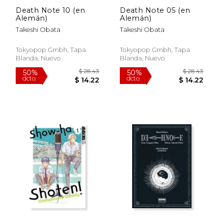
Death Note 10 (en
Death Note 05 (en
Alemán)
Alemán)
Takeshi Obata
Takeshi Obata
Tokyopop Gmbh, Tapa
Tokyopop Gmbh, Tapa
Blanda, Nuevo
Blanda, Nuevo
$ 50.08
$ 39.
50%
50%
dcto.
dcto.
$ 25.04
$ 19.