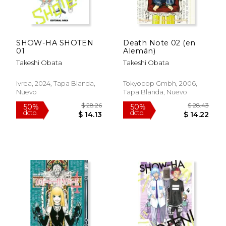
$ 31.14
$ 44.
50%
50%
dcto.
dcto.
$ 15.57
$ 22.
SHOW-HA SHOTEN
Death Note 02 (en
01
Alemán)
Takeshi Obata
Takeshi Obata
Ivrea, 2024, Tapa Blanda,
Tokyopop Gmbh, 2006,
Nuevo
Tapa Blanda, Nuevo