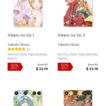
Hikaru no Go 1
Hikaru no Go 3
$ 11.99
$ 11
15%
15%
dcto.
dcto.
$ 10.19
$ 10.
Takeshi Obata
Takeshi Obata
(1)
Norma, 2023, Tapa Blanda,
Norma, 2024, Tapa Blanda,
Nuevo
Nuevo