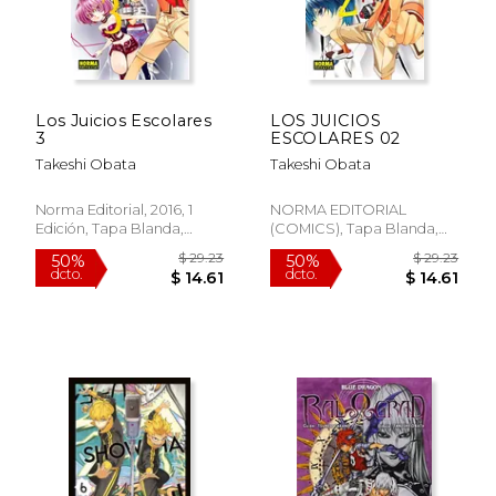
Los Juicios Escolares
LOS JUICIOS
3
ESCOLARES 02
Takeshi Obata
Takeshi Obata
Norma Editorial, 2016, 1
NORMA EDITORIAL
Edición, Tapa Blanda,
(COMICS), Tapa Blanda,
Nuevo
Nuevo
$ 49.32
$ 29.
50%
50%
dcto.
dcto.
$ 24.66
$ 14.