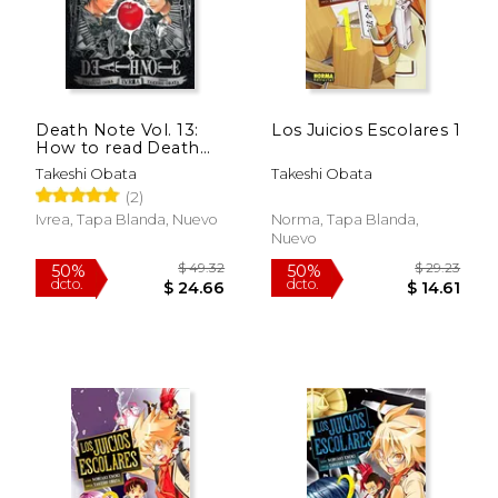
Death Note Vol. 13:
Los Juicios Escolares 1
How to read Death
Note
Takeshi Obata
Takeshi Obata
(2)
Ivrea, Tapa Blanda, Nuevo
Norma, Tapa Blanda,
Nuevo
$ 44.37
$ 44.
50%
50%
dcto.
dcto.
$ 22.19
$ 22.