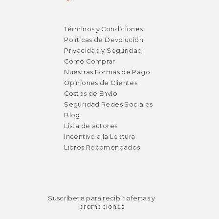
$ 28.43
$ 50.
50%
50%
dcto.
dcto.
Términos y Condiciones
$ 14.22
$ 25.
Políticas de Devolución
Privacidad y Seguridad
Cómo Comprar
Nuestras Formas de Pago
Opiniones de Clientes
Costos de Envío
Seguridad Redes Sociales
Blog
Lista de autores
Incentivo a la Lectura
Libros Recomendados
Suscríbete para recibir ofertas y
promociones