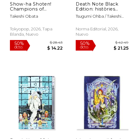
Show-ha Shoten!
Death Note Black
Champions of
Edition: històries
Comedy 01 (en
curtes (en Catalán)
Takeshi Obata
Tsugumi Ohba / Takeshi
Alemán)
Obata
Tokyopop, 2026, Tapa
Norma Editorial, 2026,
Blanda, Nuevo
Nuevo
$ 44.37
$ 28.
50%
50%
dcto.
dcto.
$ 22.19
$ 14.