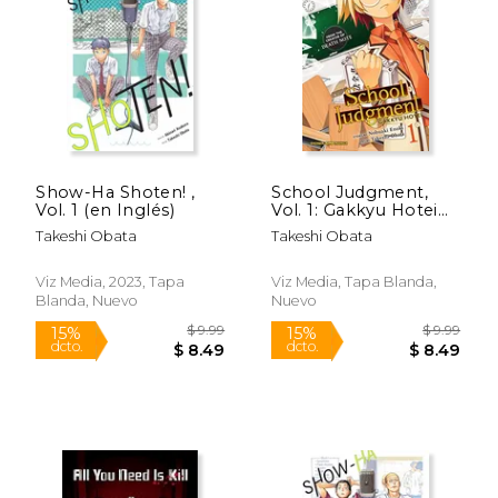
$ 11.71
$ 11
15%
15%
dcto.
dcto.
$ 9.95
$ 10.
Show-Ha Shoten! ,
School Judgment,
Vol. 1 (en Inglés)
Vol. 1: Gakkyu Hotei
(en Inglés)
Takeshi Obata
Takeshi Obata
Viz Media, 2023, Tapa
Viz Media, Tapa Blanda,
Blanda, Nuevo
Nuevo