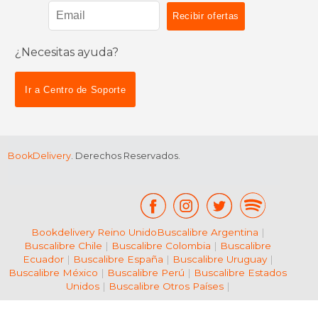
¿Necesitas ayuda?
$ 28.26
$ 29.
50%
50%
dcto.
dcto.
$ 14.13
$ 14.
Ir a Centro de Soporte
BookDelivery
. Derechos Reservados.
Bookdelivery Reino Unido
Buscalibre Argentina
|
Buscalibre Chile
|
Buscalibre Colombia
|
Buscalibre
Ecuador
|
Buscalibre España
|
Buscalibre Uruguay
|
Buscalibre México
|
Buscalibre Perú
|
Buscalibre Estados
Unidos
|
Buscalibre Otros Países
|