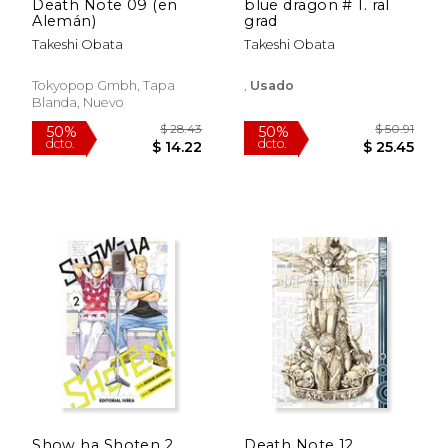
Death Note 09 (en
blue dragon # 1. ral
Alemán)
grad
Takeshi Obata
Takeshi Obata
Tokyopop Gmbh, Tapa
,
Usado
Blanda, Nuevo
$ 28.43
$ 28.
50%
50%
dcto.
dcto.
$ 14.22
$ 14.
Show ha Shoten 2
Death Note 12