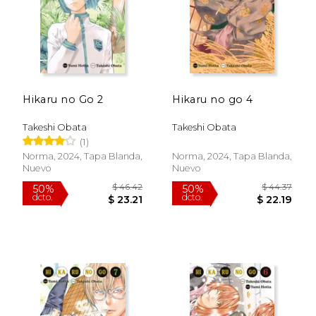
Hikaru no Go 2
Hikaru no go 4
Takeshi Obata
Takeshi Obata
(1)
$ 44.37
$ 44.
50%
50%
dcto.
dcto.
$ 22.19
$ 22.
Norma, 2024, Tapa Blanda,
Norma, 2024, Tapa Blanda,
Nuevo
Nuevo