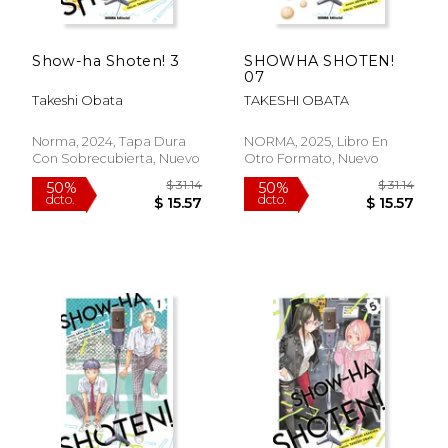
Show-ha Shoten! 3
SHOWHA SHOTEN!
07
Takeshi Obata
TAKESHI OBATA
$ 28.43
$ 31
50%
50%
dcto.
dcto.
$ 14.22
$ 15.
Norma, 2024, Tapa Dura
NORMA, 2025, Libro En
Con Sobrecubierta, Nuevo
Otro Formato, Nuevo