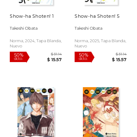
Show-ha Shoten! 1
Show-ha Shoten! 5
Takeshi Obata
Takeshi Obata
Norma, 2024, Tapa Blanda,
Norma, 2025, Tapa Blanda,
Nuevo
Nuevo
$ 31.14
$ 44.
50%
50%
dcto.
dcto.
$ 15.57
$ 22.