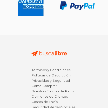
Términos y Condiciones
$ 32.49
$ 57.
50%
50%
Políticas de Devolución
dcto.
dcto.
$ 16.25
$ 28.
Privacidad y Seguridad
Cómo Comprar
Nuestras Formas de Pago
Opiniones de Clientes
Costos de Envío
Seguridad Redes Sociales