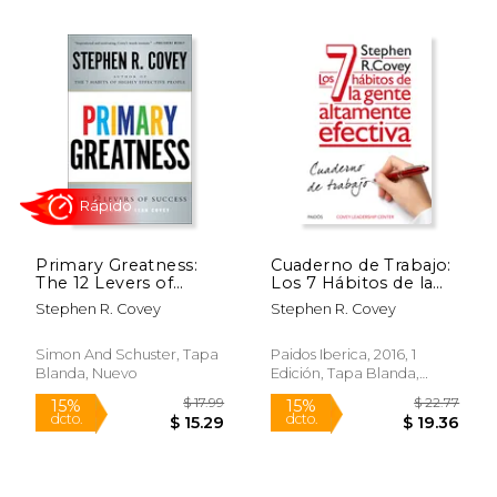
$ 19.99
$ 42.
15%
50%
dcto.
dcto.
$ 16.99
$ 21.
Primary Greatness:
Cuaderno de Trabajo:
The 12 Levers of
Los 7 Hábitos de la
Success
Gente Altamente
Stephen R. Covey
Stephen R. Covey
Efectiva
Simon And Schuster, Tapa
Paidos Iberica, 2016, 1
Blanda, Nuevo
Edición, Tapa Blanda,
Nuevo
Rápido
Rápido