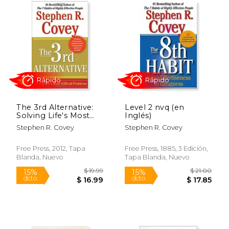
Rápido
Rápido
The 3rd Alternative:
Level 2 nvq (en
Solving Life's Most
Inglés)
Difficult Problems
Stephen R. Covey
Stephen R. Covey
(en Inglés)
Free Press, 2012, Tapa
Free Press, 1885, 3 Edición,
Blanda, Nuevo
Tapa Blanda, Nuevo
$ 19.99
$ 19
15%
15%
dcto.
dcto.
$ 16.99
$ 16.