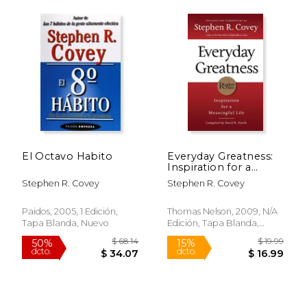
$ 18.00
$ 24.
15%
40%
El Octavo Habito
Everyday Greatness:
dcto.
dcto.
$ 15.30
$ 14.
Inspiration for a
Meaningful Life (en
Stephen R. Covey
Stephen R. Covey
Inglés)
Paidos, 2005, 1 Edición,
Thomas Nelson, 2009, N/A
Tapa Blanda, Nuevo
Edición, Tapa Blanda,
Nuevo