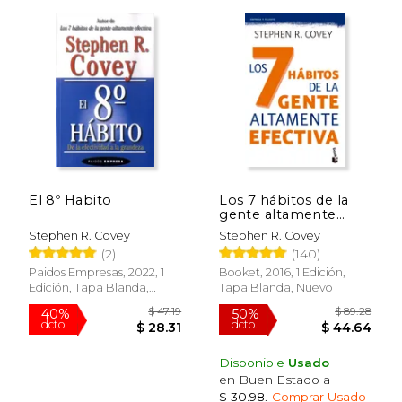
Rápido
El 8º Habito
Los 7 hábitos de la
gente altamente
$ 17.99
$ 22.
efectiva
15%
15%
Stephen R. Covey
Stephen R. Covey
dcto.
dcto.
$ 15.29
$ 19.
(2)
(140)
Paidos Empresas, 2022, 1
Booket, 2016, 1 Edición,
Edición, Tapa Blanda,
Tapa Blanda, Nuevo
Nuevo
Disponible
Usado
en Buen Estado a
$ 30.98
.
Comprar Usado