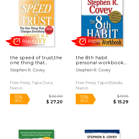
the speed of trust,the
the 8th habit
one thing that
personal workbook
changes everything
(en Inglés)
Stephen R. Covey
Stephen R. Covey
(en Inglés)
Rápido
Rápido
Free Press, Tapa Dura,
Free Press, Tapa Blanda,
Nuevo
Nuevo