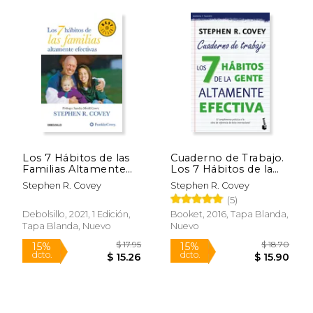
Rápido
Los 7 Hábitos de las
Cuaderno de Trabajo.
Familias Altamente
Los 7 Hábitos de la
$ 21.41
$ 18
15%
15%
Efectivas
Gente Altamente
dcto.
dcto.
Stephen R. Covey
Stephen R. Covey
$ 18.20
$ 16.
Efectiva.
(5)
Debolsillo, 2021, 1 Edición,
Booket, 2016, Tapa Blanda,
Tapa Blanda, Nuevo
Nuevo