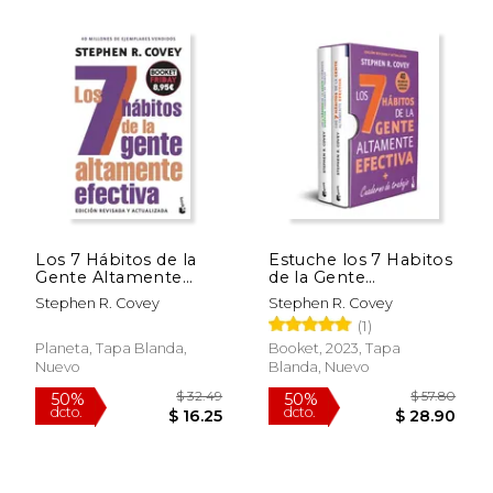
$ 27.95
$ 68.
15%
50%
dcto.
dcto.
$ 23.76
$ 34.
Los 7 Hábitos de la
Estuche los 7 Habitos
Gente Altamente
de la Gente
Efectiva: Edición
Altamente Efectiva
Stephen R. Covey
Stephen R. Covey
Revisada y Actualizada
(1)
Planeta, Tapa Blanda,
Booket, 2023, Tapa
Nuevo
Blanda, Nuevo