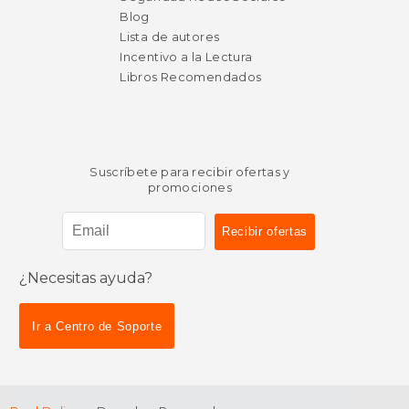
Blog
Lista de autores
Incentivo a la Lectura
Libros Recomendados
Suscríbete para recibir ofertas y
promociones
¿Necesitas ayuda?
$ 68.14
$ 19
50%
15%
dcto.
dcto.
Ir a Centro de Soporte
$ 34.07
$ 16.