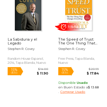
$ 19.95
$ 18.
15%
22%
dcto.
dcto.
$ 16.96
$ 14.
La Sabiduria y el
The Speed of Trust:
Legado
The One Thing That
Changes Everything
Stephen R. Covey
Stephen R. Covey
(en Inglés)
Random House Espanol,
Free Press, Tapa Blanda,
2014, Tapa Blanda, Nuevo
Nuevo
Disponible
Usado
en Buen Estado a
$ 13.68
Rápido
.
Comprar Usado