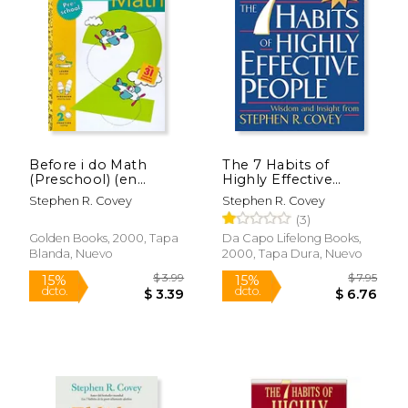
15%
15%
dcto.
dcto.
$ 16.96
$ 17.
Before i do Math
The 7 Habits of
(Preschool) (en
Highly Effective
Inglés)
People (rp Minis) (en
Stephen R. Covey
Stephen R. Covey
Inglés)
(3)
Golden Books, 2000, Tapa
Da Capo Lifelong Books,
Blanda, Nuevo
2000, Tapa Dura, Nuevo