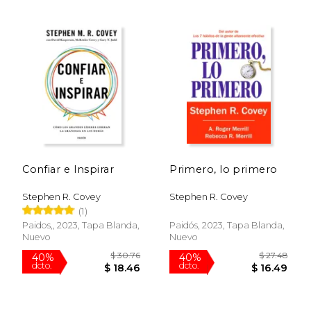
$ 54.28
$ 48.
50%
40%
dcto.
dcto.
$ 27.14
$ 29.
Confiar e Inspirar
Primero, lo primero
Stephen R. Covey
Stephen R. Covey
(1)
Paidos,, 2023, Tapa Blanda,
Paidós, 2023, Tapa Blanda,
Nuevo
Nuevo