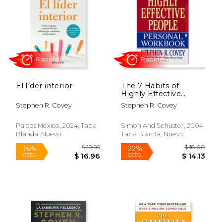
$ 3.99
$ 7
15%
15%
dcto.
dcto.
$ 3.39
$ 6.
El líder interior
The 7 Habits of
Highly Effective
People Personal
Stephen R. Covey
Stephen R. Covey
Workbook (en Inglés)
Paidos México, 2024, Tapa
Simon And Schuster, 2004,
Blanda, Nuevo
Tapa Blanda, Nuevo
Rápido
Rápido