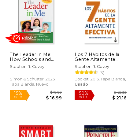
$ 21.00
$ 30.
15%
15%
dcto.
dcto.
$ 17.85
$ 25.
The Leader in Me:
Los 7 Hábitos de la
How Schools and
Gente Altamente
Parents Around the
Efectiva. Ed. Revisada
Stephen R. Covey
Stephen R. Covey
World Are Inspiring
y Actualizada: La
(3)
Greatness, One
Revolución Ética en la
Student At a Time (en
Vida Cotidiana y en la
Simon & Schuster, 2025,
Booket, 2015, Tapa Blanda,
Inglés)
Empresa (Prácticos)
Tapa Blanda, Nuevo
Usado
Rápido
Rápido