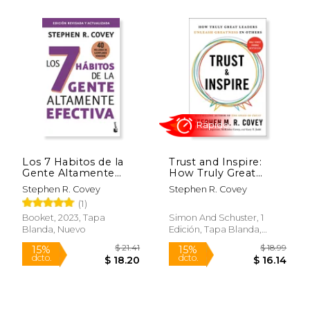
$ 14.00
$ 20.
15%
15%
dcto.
dcto.
$ 11.90
$ 17.
Los 7 Habitos de la
Trust and Inspire:
Gente Altamente
How Truly Great
Efectiva
Leaders Unleash
Stephen R. Covey
Stephen R. Covey
Greatness in Others
(1)
by Covey, Stephen M.
R. [Paperback ] (en
Booket, 2023, Tapa
Simon And Schuster, 1
Inglés)
Blanda, Nuevo
Edición, Tapa Blanda,
Nuevo