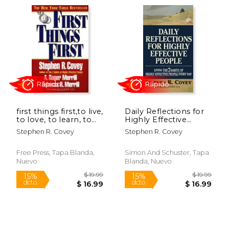
first things first,to live,
Daily Reflections for
to love, to learn, to
Highly Effective
leave a legacy (en
People: Living the 7
Stephen R. Covey
Stephen R. Covey
Inglés)
Habits of Highly
Effective People
$ 17.95
$ 18.
15%
15%
Every Day (en Inglés)
Free Press, Tapa Blanda,
Simon And Schuster, Tapa
dcto.
dcto.
$ 15.26
$ 15.
Nuevo
Blanda, Nuevo