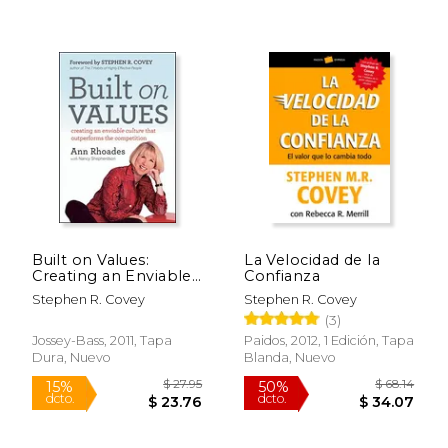
$ 25.95
$ 53.
15%
50%
dcto.
dcto.
$ 22.06
$ 26.
Built on Values:
La Velocidad de la
Creating an Enviable
Confianza
Culture that
Stephen R. Covey
Stephen R. Covey
Outperforms the
(3)
Competition (en
Inglés)
Jossey-Bass, 2011, Tapa
Paidos, 2012, 1 Edición, Tapa
Dura, Nuevo
Blanda, Nuevo