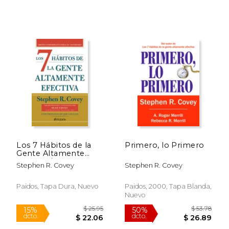
Los 7 Hábitos de la
Primero, lo Primero
Gente Altamente
Efectiva / pd. (30
Stephen R. Covey
Stephen R. Covey
Aniversario)
$ 47.19
$ 89.
40%
50%
dcto.
dcto.
$ 28.31
$ 44.
Paidos, Tapa Dura, Nuevo
Paidos, 2000, Tapa Blanda,
Nuevo