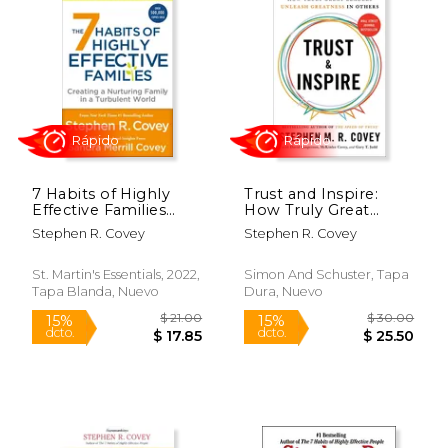
7 Habits of Highly
Trust and Inspire:
Effective Families
How Truly Great
Rápido
Rápido
(Fully Revised and
Leaders Unleash
Stephen R. Covey
Stephen R. Covey
Updated) (en Inglés)
Greatness in Others
(en Inglés)
St. Martin's Essentials, 2022,
Simon And Schuster, Tapa
Tapa Blanda, Nuevo
Dura, Nuevo
$ 18.99
$ 33.
15%
32%
dcto.
dcto.
$ 16.14
$ 22.