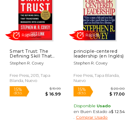
$ 32.00
$ 17
15%
15%
dcto.
dcto.
$ 27.20
$ 15.
Smart Trust: The
principle-centered
Defining Skill That
leadership (en Inglés)
Transforms Managers
Stephen R. Covey
Stephen R. Covey
Into Leaders (en
Inglés)
Free Press, 2013, Tapa
Free Press, Tapa Blanda,
Blanda, Nuevo
Nuevo
Rápido
Disponible
Usado
en Buen Estado a
$ 12.54
.
Comprar Usado