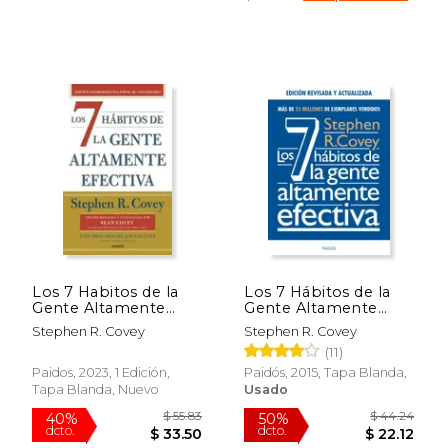
Los 7 Habitos de la
Los 7 Hábitos de la
$ 40.58
$ 47
40%
50%
Gente Altamente
Gente Altamente
dcto.
dcto.
$ 24.35
$ 23.
Efectiva
Efectiva
Stephen R. Covey
Stephen R. Covey
(11)
Paidos, 2023, 1 Edición,
Paidós, 2015, Tapa Blanda,
Tapa Blanda, Nuevo
Usado