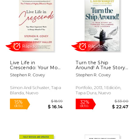
Rápido
Rápido
Live Life in
Turn the Ship
Crescendo: Your Most
Around! A True Story
Important Work is
of Turning Followers
Stephen R. Covey
Stephen R. Covey
Always Ahead of you
Into Leaders (en
(The Covey Habits
Inglés)
Series) (en Inglés)
Simon And Schuster, Tapa
Portfolio, 2013, 1 Edición,
Blanda, Nuevo
Tapa Dura, Nuevo
$ 19.99
$ 21.
15%
15%
dcto.
dcto.
$ 16.99
$ 17.