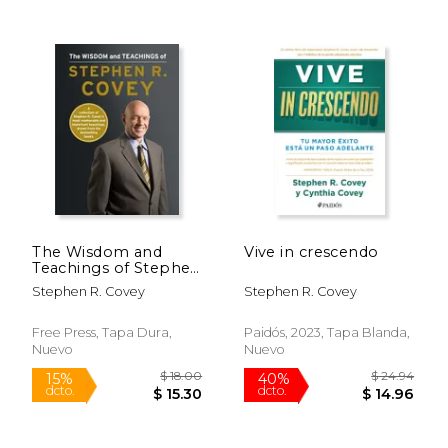
$ 47.19
$ 55
40%
50%
dcto.
dcto.
$ 28.31
$ 27.
The Wisdom and
Vive in crescendo
Teachings of Stephen
R. Covey (en Inglés)
Stephen R. Covey
Stephen R. Covey
Free Press, Tapa Dura,
Paidós, 2023, Tapa Blanda,
Nuevo
Nuevo