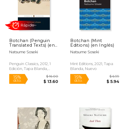
Rápido
Botchan (Penguin
Botchan (Mint
Translated Texts) (en
Editions) (en Inglés)
Inglés)
Natsume Soseki
Natsume Soseki
$ 18.00
$ 8.
21%
6%
dcto.
dcto.
$ 14.15
$ 8.
Penguin Classics, 2012, 1
Mint Editions, 2021, Tapa
Edición, Tapa Blanda,
Blanda, Nuevo
Nuevo