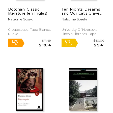
Botchan: Classic
Ten Nights' Dreams
literature (en Inglés)
and Our Cat's Grave
(en Inglés)
Natsume Soseki
Natsume Soseki
Createspace, Tapa Blanda,
University Of Nebraska-
Nuevo
Lincoln Libraries, Tapa
Blanda, Nuevo
$ 11.99
$ 15
12%
6%
dcto.
dcto.
$ 10.58
$ 15.