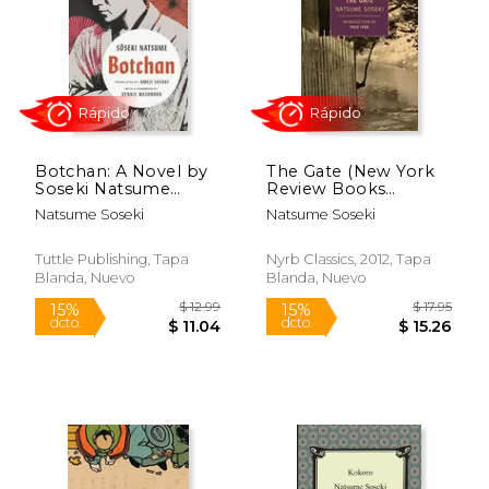
$ 24.89
$ 18.
15%
15%
dcto.
dcto.
$ 21.15
$ 15.
Botchan: A Novel by
The Gate (New York
Soseki Natsume
Review Books
(Tuttle Classics) (en
Classics) (en Inglés)
Natsume Soseki
Natsume Soseki
Inglés)
Tuttle Publishing, Tapa
Nyrb Classics, 2012, Tapa
Blanda, Nuevo
Blanda, Nuevo
Rápido
Rápido