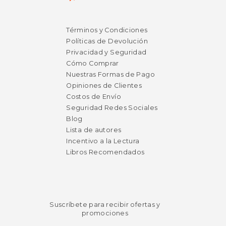
$ 16.00
$ 11
6%
6%
dcto.
dcto.
Términos y Condiciones
$ 15.06
$ 11.
Políticas de Devolución
Privacidad y Seguridad
Cómo Comprar
Nuestras Formas de Pago
Opiniones de Clientes
Costos de Envío
Seguridad Redes Sociales
Blog
Lista de autores
Incentivo a la Lectura
Libros Recomendados
Suscríbete para recibir ofertas y
promociones