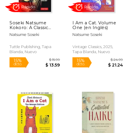
$ 21.49
$ 18
15%
15%
dcto.
dcto.
$ 18.26
$ 15.
Soseki Natsume
I Am a Cat. Volume
Kokoro: A Classic
One (en Inglés)
Novel of Japan (en
Natsume Soseki
Natsume Soseki
Inglés)
Tuttle Publishing, Tapa
Vintage Classics, 2025,
Blanda, Nuevo
Tapa Blanda, Nuevo
Rápido