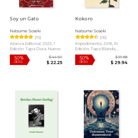
Soy un Gato
Kokoro
Natsume Soseki
Natsume Soseki
(15)
(16)
$ 15.99
$ 24.
15%
15%
dcto.
dcto.
$ 13.59
$ 21.
Alianza Editorial, 2023, 1
Impedimenta, 2016, 10
Edición, Tapa Dura, Nuevo
Edición, Tapa Blanda,
Nuevo
Rápido
Rápido