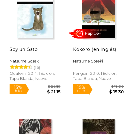
$ 19.95
$ 14.
22%
15%
dcto.
dcto.
$ 15.63
$ 12.
Soy un Gato
Kokoro (en Inglés)
Natsume Soseki
Natsume Soseki
(16)
Quaterni, 2014, 1 Edición,
Penguin, 2010, 1 Edición,
Tapa Blanda, Nuevo
Tapa Blanda, Nuevo
Rápido