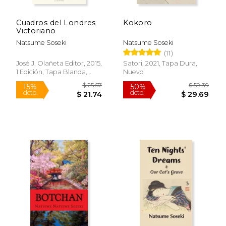
Cuadros del Londres
Kokoro
Victoriano
Natsume Soseki
Natsume Soseki
(11)
José J. Olañeta Editor, 2015,
Satori, 2021, Tapa Dura,
1 Edición, Tapa Blanda,
Nuevo
Nuevo
$ 44.50
$ 59.
50%
50%
dcto.
dcto.
$ 22.25
$ 29.