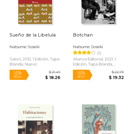
Sueño de la Libelula
Botchan
Natsume Soseki
Natsume Soseki
(1)
Satori, 2013, 1 Edición, Tapa
Alianza Editorial, 2021, 1
Blanda, Nuevo
Edición, Tapa Blanda,
Nuevo
$ 21.49
$ 11
15%
6%
dcto.
dcto.
$ 18.26
$ 11.