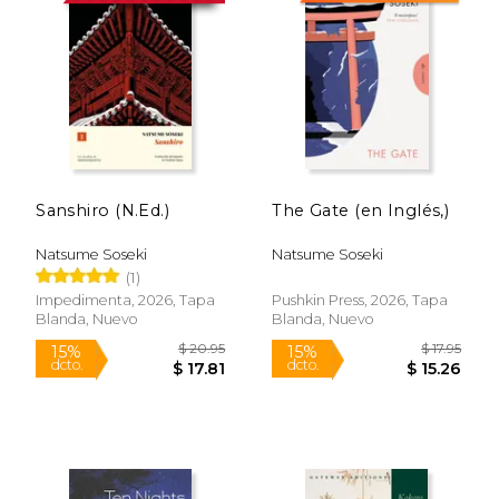
Sanshiro (N.Ed.)
The Gate (en Inglés,)
Natsume Soseki
Natsume Soseki
(1)
Impedimenta, 2026, Tapa
Pushkin Press, 2026, Tapa
Blanda, Nuevo
Blanda, Nuevo
$ 20.95
$ 17