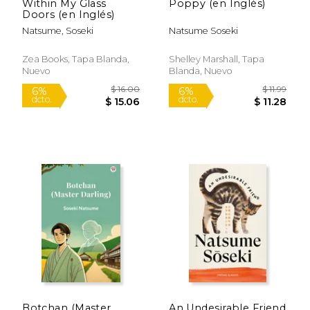
Within My Glass
Poppy (en Inglés)
Doors (en Inglés)
Natsume, Soseki
Natsume Soseki
Zea Books, Tapa Blanda,
Shelley Marshall, Tapa
Nuevo
Blanda, Nuevo
$ 9.99
$ 13
6%
15%
dcto.
dcto.
$ 9.40
$ 11.
Botchan (Master
An Undesirable Friend