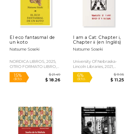
Rápido
Rápido
El eco fantasmal de
I am a Cat: Chapter i,
un koto
Chapter ii (en Inglés)
Natsume Soseki
Natsume Soseki
NORDICA LIBROS, 2025,
University Of Nebraska-
OTRO FORMATO LIBRO,
Lincoln Libraries, 2021,
Nuevo
Tapa Blanda, Nuevo
$ 17.00
$ 16
15%
15%
dcto.
dcto.
$ 14.45
$ 14.