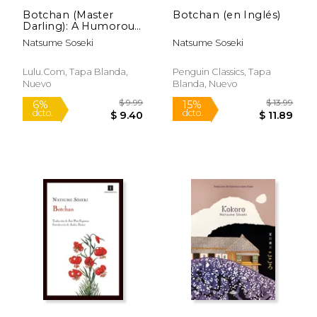
Botchan (Master
Botchan (en Inglés)
Darling): A Humorous
Story of Japanese
Natsume Soseki
Natsume Soseki
Tradition and Morality
in a Matsuyama on
the Cusp of
Lulu.com, Tapa Blanda,
Penguin Classics, Tapa
Modernity (en Inglés)
Nuevo
Blanda, Nuevo
$ 11.49
$ 10.
12%
6%
dcto.
dcto.
$ 10.14
$ 9.