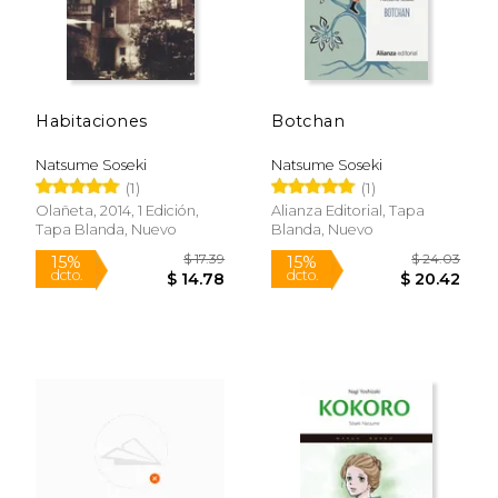
Habitaciones
Botchan
Natsume Soseki
Natsume Soseki
(1)
(1)
Olañeta, 2014, 1 Edición,
Alianza Editorial, Tapa
Tapa Blanda, Nuevo
Blanda, Nuevo
$ 21.49
$ 22.
15%
15%
dcto.
dcto.
$ 18.26
$ 19.