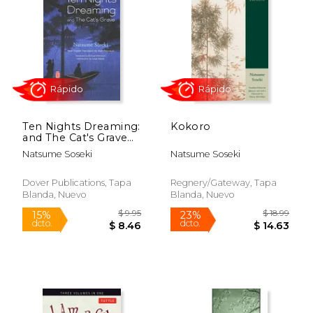
15%
15%
dcto.
dcto.
$ 17.81
$ 15.
Ten Nights Dreaming:
Kokoro
and The Cat's Grave
(Dover Books on
Natsume Soseki
Natsume Soseki
Literature and Drama)
(en Inglés)
Dover Publications, Tapa
Regnery/Gateway, Tapa
Blanda, Nuevo
Blanda, Nuevo
Rápido
Rápido