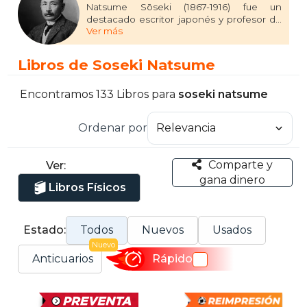
Natsume Sōseki (1867-1916) fue un
destacado escritor japonés y profesor de
Ver más
literatura inglesa, considerado uno de los
principales literatos del Japón moderno.
Entre sus obras más reconocidas se
Libros de Soseki Natsume
encuentran "Soy un gato" (1905), "Botchan"
(1906) y "Kokoro" (1914). Estas novelas,
pertenecientes al género de la literatura
Encontramos 133 Libros para
soseki natsume
japonesa moderna, exploran temas como
la identidad, la soledad y la transición
Ordenar por
cultural en Japón durante la era Meiji.
Aunque Sōseki no recibió premios
literarios en vida, su legado ha perdurado,
Comparte y
Ver:
siendo su efigie incluida en los billetes de
gana dinero
1000 yenes entre 1984 y 2004. ​
Libros Físicos
Estado:
Todos
Nuevos
Usados
Nuevo
Anticuarios
Rápido