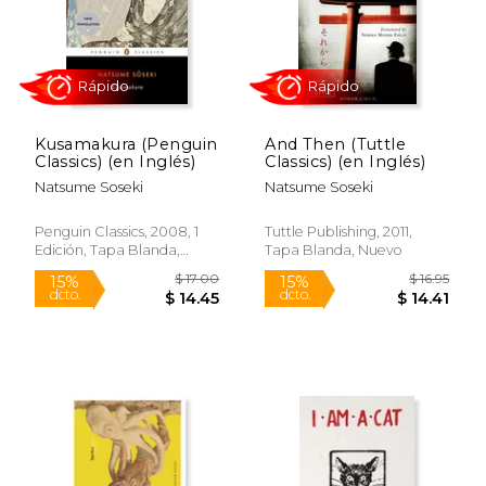
Rápido
Kusamakura (Penguin
And Then (Tuttle
Classics) (en Inglés)
Classics) (en Inglés)
Natsume Soseki
Natsume Soseki
Penguin Classics, 2008, 1
Tuttle Publishing, 2011,
Edición, Tapa Blanda,
Tapa Blanda, Nuevo
$ 16.00
$ 6.
15%
15%
Nuevo
dcto.
dcto.
$ 13.60
$ 5.