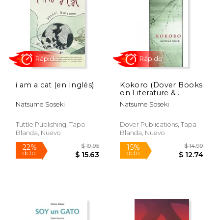
$ 9.95
$ 18
15%
23%
dcto.
dcto.
$ 8.46
$ 14.
i am a cat (en Inglés)
Kokoro (Dover Books
on Literature &
Drama) (en Inglés)
Natsume Soseki
Natsume Soseki
Tuttle Publishing, Tapa
Dover Publications, Tapa
Blanda, Nuevo
Blanda, Nuevo
Rápido
Rápido