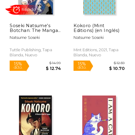
$ 14.99
$ 24.
15%
15%
dcto.
dcto.
$ 12.74
$ 21.
Soseki Natsume's
Kokoro (Mint
Botchan: The Manga
Editions) (en Inglés)
Edition: One of
Natsume Soseki
Natsume Soseki
Japan's Most Popular
Novels of All Time -
Now Available in
Tuttle Publishing, Tapa
Mint Editions, 2021, Tapa
Manga Form! (en
Blanda, Nuevo
Blanda, Nuevo
Inglés)