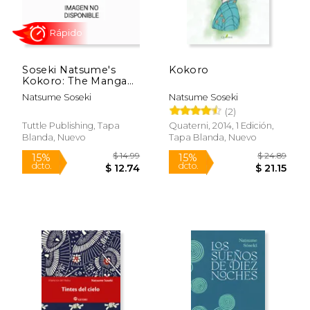
Soseki Natsume's
Kokoro
Kokoro: The Manga
Edition (en Inglés)
Natsume Soseki
Natsume Soseki
(2)
Tuttle Publishing, Tapa
Quaterni, 2014, 1 Edición,
Blanda, Nuevo
Tapa Blanda, Nuevo
$ 17.39
$ 24.
15%
15%
dcto.
dcto.
$ 14.78
$ 20.