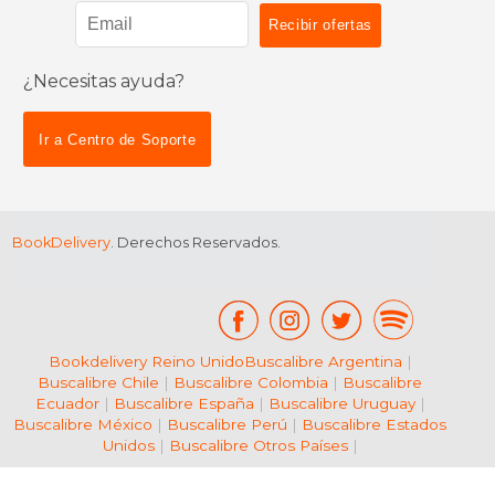
¿Necesitas ayuda?
$ 14.99
$ 13
15%
15%
dcto.
dcto.
$ 12.74
$ 11.
Ir a Centro de Soporte
BookDelivery
. Derechos Reservados.
Bookdelivery Reino Unido
Buscalibre Argentina
|
Buscalibre Chile
|
Buscalibre Colombia
|
Buscalibre
Ecuador
|
Buscalibre España
|
Buscalibre Uruguay
|
Buscalibre México
|
Buscalibre Perú
|
Buscalibre Estados
Unidos
|
Buscalibre Otros Países
|