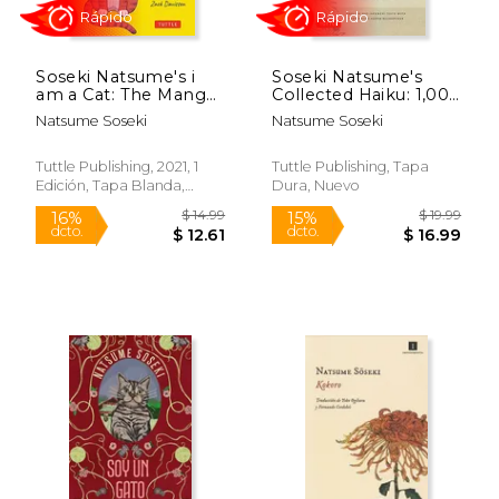
Soseki Natsume's i
Soseki Natsume's
$ 14.99
$ 12
am a Cat: The Manga
Collected Haiku: 1,000
15%
15%
dcto.
dcto.
Edition: The Tale of a
Verses From Japan's
$ 12.74
$ 10.
Natsume Soseki
Natsume Soseki
cat With no Name
Most Popular Writer
but Great Wisdom!
(Bilingual English &
(en Inglés)
Japanese Texts With
Tuttle Publishing, 2021, 1
Tuttle Publishing, Tapa
Free Online Audio
Edición, Tapa Blanda,
Dura, Nuevo
Readings of Each
Nuevo
Poem) (en Inglés)
Rápido
Rápido