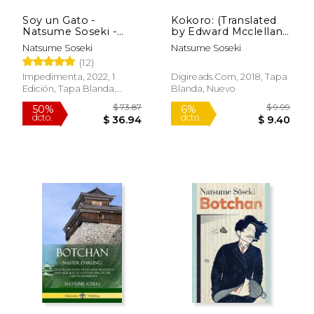
Soy un Gato -
Kokoro: (Translated
Natsume Soseki -
by Edward Mcclellan)
Libro Físico
(en Inglés)
Natsume Soseki
Natsume Soseki
(12)
Impedimenta, 2022, 1
Digireads.Com, 2018, Tapa
Edición, Tapa Blanda,
Blanda, Nuevo
Nuevo
$ 25.57
$ 59.
15%
50%
dcto.
dcto.
$ 21.74
$ 29.