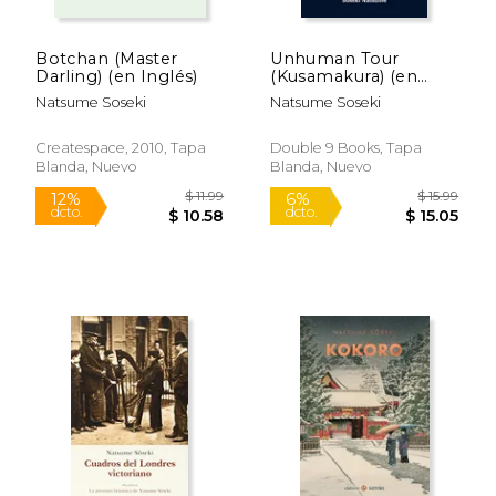
Botchan (Master
Unhuman Tour
Darling) (en Inglés)
(Kusamakura) (en
Inglés)
Natsume Soseki
Natsume Soseki
Createspace, 2010, Tapa
Double 9 Books, Tapa
Blanda, Nuevo
Blanda, Nuevo
$ 14.99
$ 19
16%
15%
dcto.
dcto.
$ 12.61
$ 16.