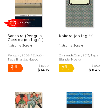
Sanshiro (Penguin
Kokoro (en Inglés)
$ 12.99
$ 17
Classics) (en Inglés)
15%
15%
dcto.
dcto.
$ 11.04
$ 15.
Natsume Soseki
Natsume Soseki
Penguin, 2009, 1 Edición,
Digireads.com, 2013, Tapa
Tapa Blanda, Nuevo
Blanda, Nuevo