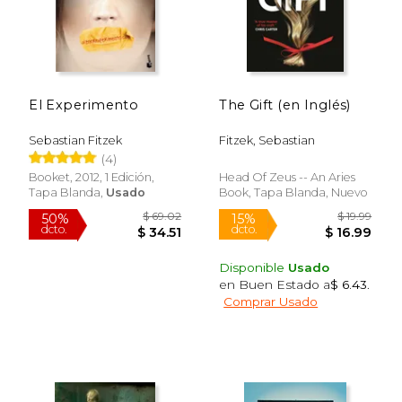
El Experimento
The Gift (en Inglés)
Sebastian Fitzek
Fitzek, Sebastian
(4)
Booket, 2012, 1 Edición,
Head Of Zeus -- An Aries
Tapa Blanda,
Usado
Book, Tapa Blanda, Nuevo
Disponible
Usado
en Buen Estado a
$ 6.43
.
$ 13.99
$ 55.
15%
50%
Comprar Usado
dcto.
dcto.
$ 11.89
$ 27.