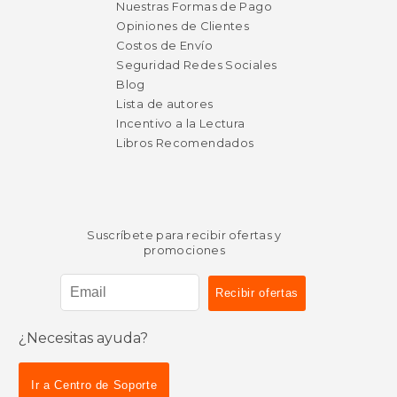
Nuestras Formas de Pago
Opiniones de Clientes
Costos de Envío
Seguridad Redes Sociales
Blog
Lista de autores
Incentivo a la Lectura
Libros Recomendados
Suscríbete para recibir ofertas y
promociones
¿Necesitas ayuda?
$ 42.06
$ 39.
50%
50%
Ir a Centro de Soporte
dcto.
dcto.
$ 21.03
$ 19.