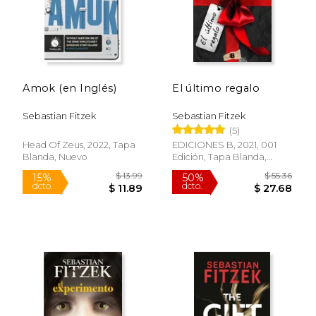
Amok (en Inglés)
El último regalo
Sebastian Fitzek
Sebastian Fitzek
(5)
Head Of Zeus, 2022, Tapa
EDICIONES B, 2021, 001
Blanda, Nuevo
Edición, Tapa Blanda,
Nuevo
$ 19.99
$ 19
15%
15%
dcto.
dcto.
$ 16.99
$ 16.