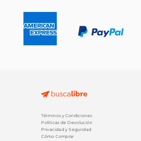
Términos y Condiciones
$ 40.97
$ 42.
50%
50%
Políticas de Devolución
dcto.
dcto.
$ 20.49
$ 21.
Privacidad y Seguridad
Cómo Comprar