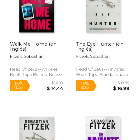
Walk Me Home (en
The Eye Hunter (en
Inglés)
Inglés)
Fitzek, Sebastian
Fitzek, Sebastian
$ 14.99
$ 16
15%
15%
dcto.
dcto.
$ 12.74
$ 14.
Head Of Zeus -- An Aries
Head Of Zeus -- An Aries
Book, Tapa Blanda, Nuevo
Book, Tapa Blanda, Nuevo