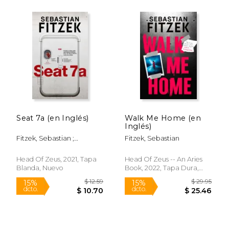
$ 25.19
$ 69.
15%
50%
dcto.
dcto.
$ 21.41
$ 34.
Seat 7a (en Inglés)
Walk Me Home (en
Inglés)
Fitzek, Sebastian ;
Fitzek, Sebastian
Anderson, Steve
Head Of Zeus, 2021, Tapa
Head Of Zeus -- An Aries
Blanda, Nuevo
Book, 2022, Tapa Dura,
Nuevo