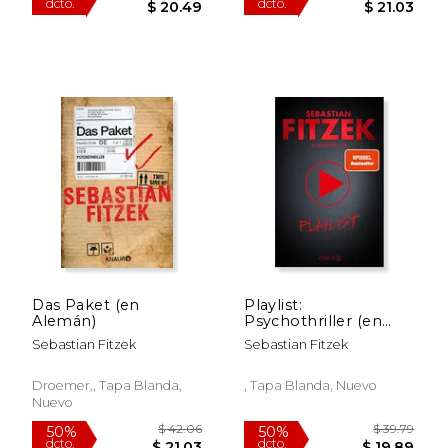
$ 55.36
$ 40.
50%
50%
dcto.
dcto.
$ 27.68
$ 20.
Das Paket (en
Playlist:
Alemán)
Psychothriller (en
Alemán)
Sebastian Fitzek
Sebastian Fitzek
Droemer,, Tapa Blanda,
, Tapa Blanda, Nuevo
Nuevo