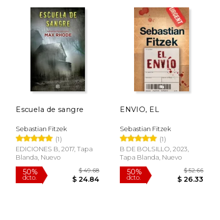
Escuela de sangre
ENVIO, EL
$ 29.99
$ 18
15%
15%
Sebastian Fitzek
Sebastian Fitzek
dcto.
dcto.
$ 25.49
$ 16.
(1)
(1)
EDICIONES B, 2017, Tapa
B DE BOLSILLO, 2023,
Blanda, Nuevo
Tapa Blanda, Nuevo