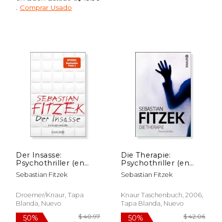
.
Comprar Usado
$ 57.24
$ 55.
50%
50%
dcto.
dcto.
$ 28.62
$ 27.
Der Insasse:
Die Therapie:
Psychothriller (en
Psychothriller (en
Alemán)
Alemán)
Sebastian Fitzek
Sebastian Fitzek
Droemer/Knaur, Tapa
Knaur Taschenbuch, 2006,
Blanda, Nuevo
Tapa Blanda, Nuevo