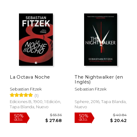
$ 73.66
$ 34
50%
50%
dcto.
dcto.
$ 36.83
$ 17.
La Octava Noche
The Nightwalker (en
Inglés)
Sebastian Fitzek
Sebastian Fitzek
(1)
Ediciones B, 1900, 1 Edición,
Sphere, 2016, Tapa Blanda,
Tapa Blanda, Nuevo
Nuevo