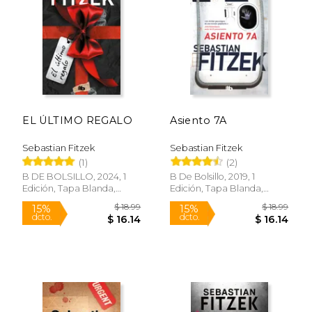
$ 21.50
$ 24.
15%
15%
dcto.
dcto.
$ 18.28
$ 20.
EL ÚLTIMO REGALO
Asiento 7A
Sebastian Fitzek
Sebastian Fitzek
(1)
(2)
B DE BOLSILLO, 2024, 1
B De Bolsillo, 2019, 1
Edición, Tapa Blanda,
Edición, Tapa Blanda,
Nuevo
Nuevo