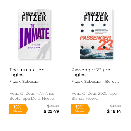
$ 32.56
$ 55.
50%
50%
dcto.
dcto.
$ 16.28
$ 27.
The Inmate (en
Passenger 23 (en
Inglés)
Inglés)
Fitzek, Sebastian
Fitzek, Sebastian ; Bulloch,
Jamie
Head Of Zeus -- An Aries
Head Of Zeus, 2021, Tapa
Book, Tapa Dura, Nuevo
Blanda, Nuevo