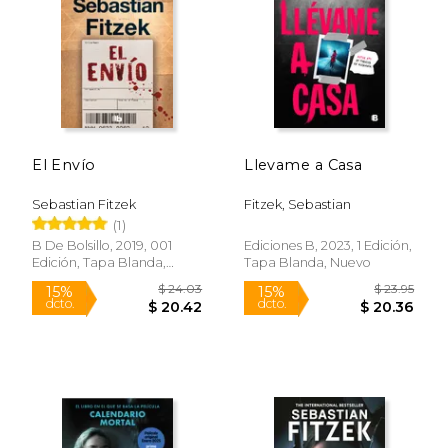
$ 18.99
$ 18
15%
15%
dcto.
dcto.
$ 16.14
$ 16.
El Envío
Llevame a Casa
Sebastian Fitzek
Fitzek, Sebastian
(1)
B De Bolsillo, 2019, 001
Ediciones B, 2023, 1 Edición,
Edición, Tapa Blanda,
Tapa Blanda, Nuevo
Nuevo