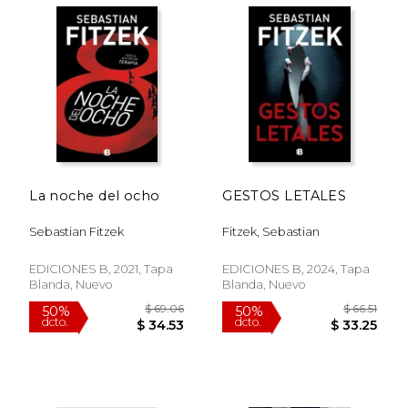
La noche del ocho
GESTOS LETALES
Sebastian Fitzek
Fitzek, Sebastian
$ 12.59
$ 29.
EDICIONES B, 2021, Tapa
EDICIONES B, 2024, Tapa
15%
15%
dcto.
dcto.
$ 10.70
$ 25.
Blanda, Nuevo
Blanda, Nuevo