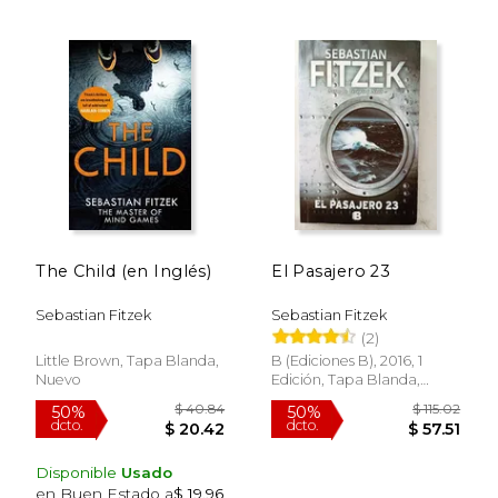
$ 53.48
$ 69.
50%
50%
dcto.
dcto.
$ 26.74
$ 34.
The Child (en Inglés)
El Pasajero 23
Sebastian Fitzek
Sebastian Fitzek
(2)
Little Brown, Tapa Blanda,
B (Ediciones B), 2016, 1
Nuevo
Edición, Tapa Blanda,
Usado
Disponible
Usado
en Buen Estado a
$ 19.96