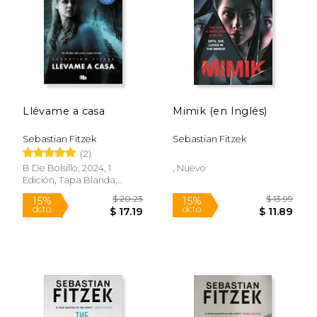
$ 24.03
$ 23.
15%
15%
dcto.
dcto.
$ 20.42
$ 20.
Llévame a casa
Mimik (en Inglés)
Sebastian Fitzek
Sebastian Fitzek
(2)
B De Bolsillo, 2024, 1
, Nuevo
Edición, Tapa Blanda,
Nuevo