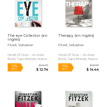
The eye Collector (en
Therapy (en Inglés)
$ 20.23
$ 13
Inglés)
15%
15%
dcto.
dcto.
$ 17.19
$ 11.
Fitzek, Sebastian
Fitzek, Sebastian
Head Of Zeus -- An Aries
Head Of Zeus -- An Aries
Book, Tapa Blanda, Nuevo
Book, Tapa Blanda, Nuevo