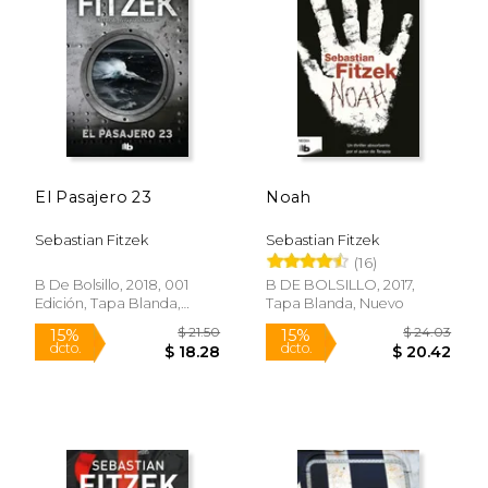
15%
15%
dcto.
dcto.
$ 18.66
$ 16.
El Pasajero 23
Noah
Sebastian Fitzek
Sebastian Fitzek
(16)
B De Bolsillo, 2018, 001
B DE BOLSILLO, 2017,
Edición, Tapa Blanda,
Tapa Blanda, Nuevo
Nuevo