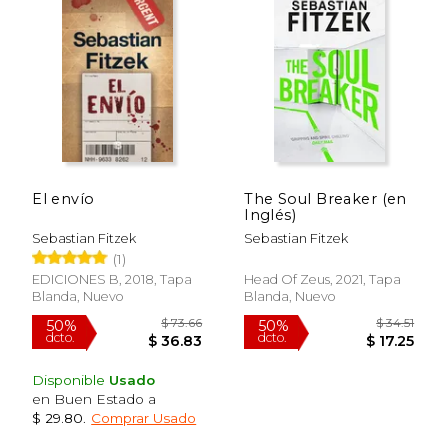
El envío
The Soul Breaker (en
Inglés)
Sebastian Fitzek
Sebastian Fitzek
(1)
EDICIONES B, 2018, Tapa
Head Of Zeus, 2021, Tapa
Blanda, Nuevo
Blanda, Nuevo
$ 69.06
$ 66
50%
50%
Disponible
Usado
dcto.
dcto.
$ 34.53
$ 33.
en Buen Estado a
$ 29.80
.
Comprar Usado