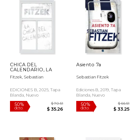
CHICA DEL
Asiento 7a
CALENDARIO, LA
Fitzek, Sebastian
Sebastian Fitzek
EDICIONES B, 2025, Tapa
Ediciones B, 2019, Tapa
Blanda, Nuevo
Blanda, Nuevo
$ 49.68
$ 52.
50%
50%
dcto.
dcto.
$ 24.84
$ 26.