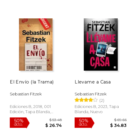
El Envío (la Trama)
Llevame a Casa
Sebastian Fitzek
Sebastian Fitzek
(2)
Ediciones B, 2018, 001
Ediciones B, 2023, Tapa
Edición, Tapa Blanda,
Blanda, Nuevo
Nuevo
$ 70.51
$ 66
50%
50%
dcto.
dcto.
$ 35.26
$ 33.