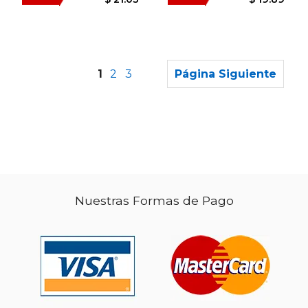
1
2
3
Página Siguiente
$ 40.84
$ 115
50%
50%
dcto.
dcto.
$ 20.42
$ 57.
Nuestras Formas de Pago