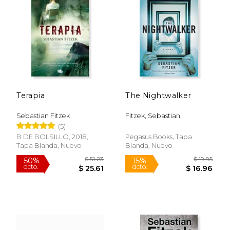
Terapia
The Nightwalker
Sebastian Fitzek
Fitzek, Sebastian
(5)
B DE BOLSILLO, 2018,
Pegasus Books, Tapa
Tapa Blanda, Nuevo
Blanda, Nuevo
$ 69.02
$ 19
50%
15%
dcto.
dcto.
$ 34.51
$ 16.