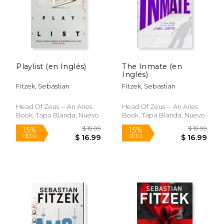
Playlist (en Inglés)
The Inmate (en
Inglés)
Fitzek, Sebastian
Fitzek, Sebastian
Head Of Zeus -- An Aries
Head Of Zeus -- An Aries
Book, Tapa Blanda, Nuevo
Book, Tapa Blanda, Nuevo
$ 16.99
$ 19
15%
15%
dcto.
dcto.
$ 14.44
$ 16.