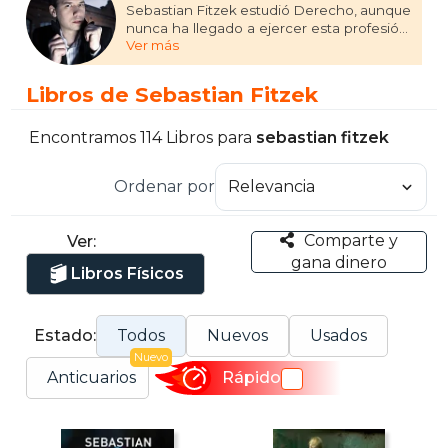
Sebastian Fitzek estudió Derecho, aunque
nunca ha llegado a ejercer esta profesión.
Ver más
Ha trabajado en diferentes proyectos
mediáticos, también como redactor jefe y
director de programas en varias emisoras
Libros de Sebastian Fitzek
alemanas. En la actualidad, vive y trabaja en
su ciudad natal en la dirección de
programas de una emisora berlinesa. Su
Encontramos 114 Libros para
sebastian fitzek
primer libro fue publicado por la editorial
Bertelsmann y desde entonces todos sus
Ordenar por
libros han llegado a ser superventas en su
país. Hasta el momento, sus novelas han
sido traducidas a veinte idiomas.
Comparte y
Ver:
gana dinero
Libros Físicos
Estado:
Todos
Nuevos
Usados
Nuevo
Anticuarios
Rápido