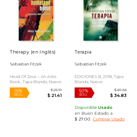
$ 51.23
$ 19
50%
15%
dcto.
dcto.
$ 25.61
$ 16.
Therapy (en Inglés)
Terapia
Sebastian Fitzek
Sebastian Fitzek
Head Of Zeus -- An Aries
EDICIONES B, 2018, Tapa
Book,, Tapa Blanda, Nuevo
Blanda, Nuevo
Disponible
Usado
en Buen Estado a
$ 27.00
.
Comprar Usado