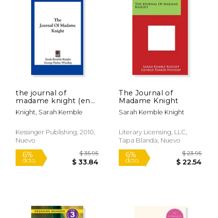
the journal of
The Journal of
madame knight (en
Madame Knight
Inglés)
Knight, Sarah Kemble
Sarah Kemble Knight
Kessinger Publishing, 2010,
Literary Licensing, LLC,
Nuevo
Tapa Blanda, Nuevo
$ 13.99
$ 35.
12%
6%
dcto.
dcto.
$ 12.34
$ 33.