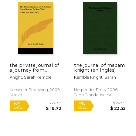
the private journal of
the journal of madam
a journey from
knight (en Inglés)
boston to new york:
Knight, Sarah Kemble
Kemble Knight, Sarah
in the year 1704
(1865) (en Inglés)
$ 18.75
$ 29.
Kessinger Publishing, 2009,
Hesperides Press, 2006,
15%
6%
dcto.
dcto.
$ 15.94
$ 28.
Nuevo
Tapa Blanda, Nuevo