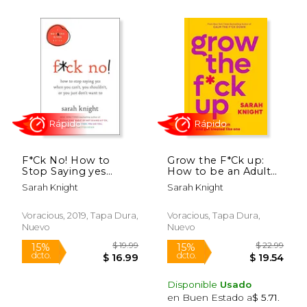
$ 19.95
$ 16
15%
15%
dcto.
dcto.
$ 16.96
$ 14.
F*Ck No! How to
Grow the F*Ck up:
Stop Saying yes
How to be an Adult
When you Can't, you
and get Treated Like
Sarah Knight
Sarah Knight
Shouldn't, or you Just
one (a no F*Cks Given
Don't Want to (a no
Guide) (en Inglés)
F*Cks Given Guide)
Voracious, 2019, Tapa Dura,
Voracious, Tapa Dura,
(en Inglés)
Nuevo
Nuevo
Disponible
Usado
en Buen Estado a
$ 5.71
.