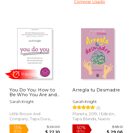
Comprar Usado
Rápido
Rápido
$ 19.99
$ 22.
15%
15%
dcto.
dcto.
$ 16.99
$ 19.
You Do You: How to
Arregla tu Desmadre
Be Who You Are and
Use What You've Got
Sarah Knight
Sarah Knight
to Get What You
(1)
Want (No F*cks Given
Guide) (en Inglés)
Little Brown And
Planeta, 2019, 1 Edición,
Company, Tapa Dura,
Tapa Blanda, Nuevo
Nuevo