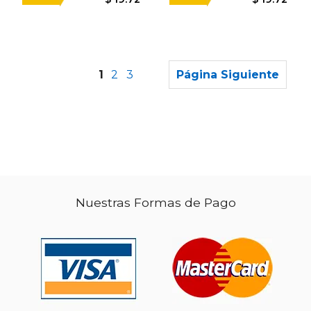
1
2
3
Página Siguiente
$ 14.99
$ 49.
15%
50%
dcto.
dcto.
$ 12.74
$ 24.
Nuestras Formas de Pago