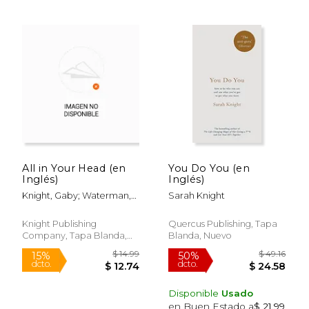
$ 35.95
$ 23.
6%
6%
dcto.
dcto.
$ 33.84
$ 22.
All in Your Head (en
You Do You (en
Inglés)
Inglés)
Knight, Gaby; Waterman,
Sarah Knight
Sarah; Horobets, Julia
Knight Publishing
Quercus Publishing, Tapa
Company, Tapa Blanda,
Blanda, Nuevo
Nuevo
Disponible
Usado
en Buen Estado a
$ 21.99