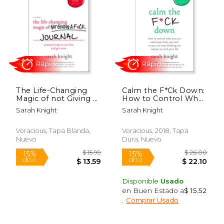
11%
15%
dcto.
dcto.
$ 12.45
$ 10.
The Life-Changing
Calm the F*Ck Down:
Magic of not Giving a
How to Control What
F*Ck Journal: Practical
you can and Accept
Sarah Knight
Sarah Knight
Ways to Care Less
What you Can't so
and get More (en
you can Stop
Inglés)
Freaking out and get
Voracious, Tapa Blanda,
Voracious, 2018, Tapa
on With Your Life (no
Nuevo
Dura, Nuevo
Rápido
Rápido
F*Cks Given Guides)
(en Inglés)
Disponible
Usado
en Buen Estado a
$ 15.52
.
Comprar Usado