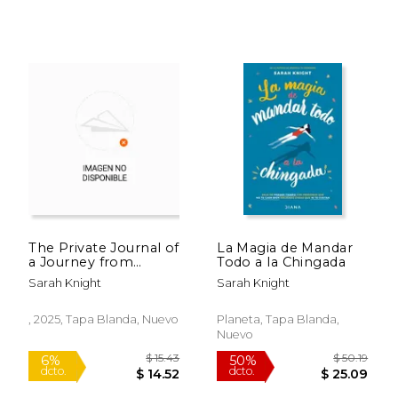
The Private Journal of
La Magia de Mandar
a Journey from
Todo a la Chingada
Boston to New York
Sarah Knight
Sarah Knight
in the Year 1704 (en
Inglés)
, 2025, Tapa Blanda, Nuevo
Planeta, Tapa Blanda,
Nuevo