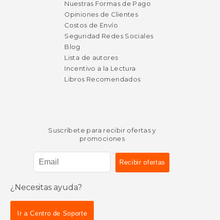
Nuestras Formas de Pago
Opiniones de Clientes
Costos de Envío
Seguridad Redes Sociales
Blog
Lista de autores
Incentivo a la Lectura
Libros Recomendados
Suscríbete para recibir ofertas y
promociones
¿Necesitas ayuda?
$ 20.95
$ 20.
6%
6%
Ir a Centro de Soporte
dcto.
dcto.
$ 19.72
$ 19.