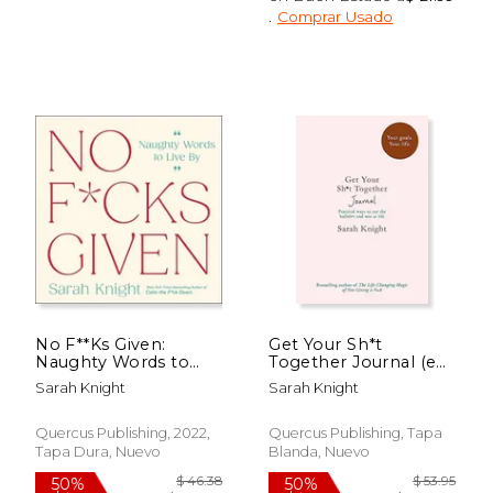
.
Comprar Usado
$ 24.99
$ 53
6%
50%
dcto.
dcto.
$ 23.52
$ 26.
No F**Ks Given:
Get Your Sh*t
Naughty Words to
Together Journal (en
Live by (en Inglés)
Inglés)
Sarah Knight
Sarah Knight
Quercus Publishing, 2022,
Quercus Publishing, Tapa
Tapa Dura, Nuevo
Blanda, Nuevo