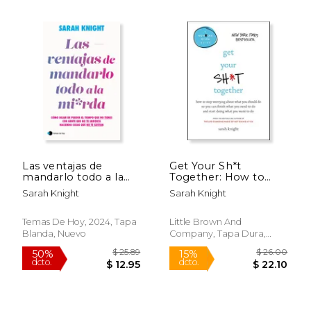
$ 46.63
$ 6.
6%
6%
dcto.
dcto.
$ 43.88
$ 6.
Las ventajas de
Get Your Sh*t
mandarlo todo a la
Together: How to
mierda
Stop Worrying About
Sarah Knight
Sarah Knight
What You Should Do
So You Can Finish
What You Need to Do
Temas De Hoy, 2024, Tapa
Little Brown And
and Start Doing What
Blanda, Nuevo
Company, Tapa Dura,
You Want to Do (A No
Nuevo
F*cks Given Guide)
(en Inglés)