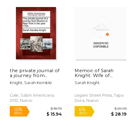
$ 45.23
$ 21
50%
6%
dcto.
dcto.
the private journal of
Memoir of Sarah
$ 22.61
$ 20.
a journey from
Knight: Wife of
boston to new york
Thomas Knight, of
Knight, Sarah Kemble
Sarah Knight
in the year 1704. (en
Colchester, Who Died
Inglés)
On the 28Th of the
Fifth Month, 1828 (en
Gale, Sabin Americana,
Legare Street Press, Tapa
Inglés)
2012, Nuevo
Dura, Nuevo