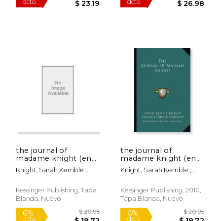
$ 21.49
$ 15
15%
6%
dcto.
dcto.
$ 18.27
$ 15.
the journal of
the journal of
madame knight (en
madame knight (en
Inglés)
Inglés)
Knight, Sarah Kemble ;
Knight, Sarah Kemble ;
Winship, George Parker
Winship, George Parker
Kessinger Publishing, Tapa
Kessinger Publishing, 2010,
Blanda, Nuevo
Tapa Blanda, Nuevo