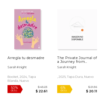
$ 16.63
$ 18
12%
15%
dcto.
dcto.
$ 14.67
$ 16.
Arregla tu desmadre
The Private Journal of
a Journey from
Boston to New York
Sarah Knight
Sarah Knight
in the Year 1704 (en
Inglés)
Booket, 2024, Tapa
, 2025, Tapa Dura, Nuevo
Blanda, Nuevo
Rápido