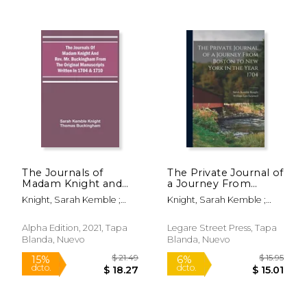
$ 296.70
$ 35.
50%
6%
dcto.
dcto.
$ 148.35
$ 33.
The Journals of
The Private Journal of
Madam Knight and
a Journey From
Rev. Mr. Buckingham
Boston to New York
Knight, Sarah Kemble ;
Knight, Sarah Kemble ;
From the Original
in the Year 1704 (en
Buckingham, Thomas
Learned, William Law
Manuscripts Written
Inglés)
in 1704 & 1710 (en
Alpha Edition, 2021, Tapa
Legare Street Press, Tapa
Inglés)
Blanda, Nuevo
Blanda, Nuevo