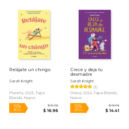
$ 26.00
$ 19
24%
15%
dcto.
dcto.
$ 19.65
$ 16.
Relájate un chingo
Crece y deja tu
desmadre
Sarah Knight
Sarah Knight
(1)
Planeta, 2023, Tapa
Diana, 2024, Tapa Blanda,
Blanda, Nuevo
Nuevo