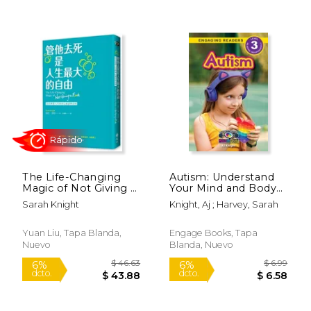
$ 15.95
$ 16
6%
12%
dcto.
dcto.
$ 15.01
$ 14.
The Life-Changing
Autism: Understand
Magic of Not Giving a
Your Mind and Body
F*ck
(Engaging Readers,
Sarah Knight
Knight, Aj ; Harvey, Sarah
Level 3) (en Inglés)
Yuan Liu, Tapa Blanda,
Engage Books, Tapa
Nuevo
Blanda, Nuevo