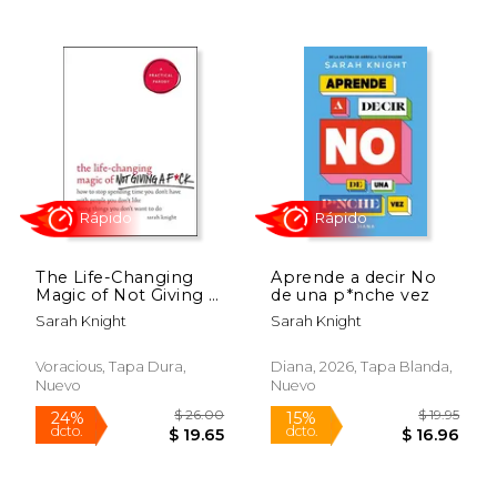
$ 15.99
$ 26.
15%
15%
dcto.
dcto.
$ 13.59
$ 22.
The Life-Changing
Aprende a decir No
Magic of Not Giving A
de una p*nche vez
F*ck: How to Stop
Sarah Knight
Sarah Knight
Spending Time You
Don't Have with
People You Don't
Voracious, Tapa Dura,
Diana, 2026, Tapa Blanda,
Like Doing Things
Nuevo
Nuevo
You Don't Want to Do
(No F*ucks Given
Guide) (en Inglés)
Rápido
Rápido