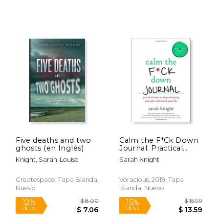
Five deaths and two
Calm the F*Ck Down
ghosts (en Inglés)
Journal: Practical
Ways to Stop
Knight, Sarah-Louise
Sarah Knight
Worrying and Take
Control of Your Life (a
no F*Cks Given
Createspace, Tapa Blanda,
Voracious, 2019, Tapa
Journal) (en Inglés)
Nuevo
Blanda, Nuevo
$ 19.99
$ 26.
15%
15%
dcto.
dcto.
$ 16.99
$ 22.