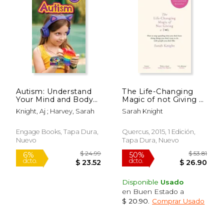
Autism: Understand
The Life-Changing
Your Mind and Body
Magic of not Giving a
(Engaging Readers,
F**K: The Bestselling
Knight, Aj ; Harvey, Sarah
Sarah Knight
Level 3) (en Inglés)
Book Everyone is
Talking About (a no
F*Cks Given Guide)
Engage Books, Tapa Dura,
Quercus, 2015, 1 Edición,
(en Inglés)
Nuevo
Tapa Dura, Nuevo
Disponible
Usado
en Buen Estado a
$ 20.90
.
Comprar Usado