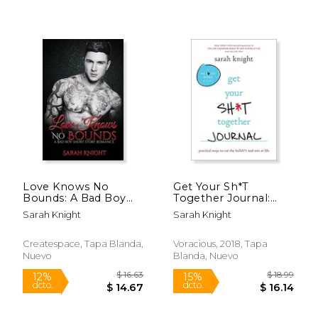
$ 15.43
$ 50.
6%
50%
dcto.
dcto.
$ 14.52
$ 25.
Love Knows No
Get Your Sh*T
Bounds: A Bad Boy
Together Journal:
Short Story Romance
Practical Ways to cut
Sarah Knight
Sarah Knight
(en Inglés)
the Bullsh*T and win
at Life (en Inglés)
Createspace, Tapa Blanda,
Voracious, 2018, Tapa
Nuevo
Blanda, Nuevo