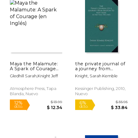
Rápido
Maya the Malamute:
the private journal of
A Spark of Courage
a journey from
(en Inglés)
boston to new york:
Gledhill Sarah,Knight Jeff
Knight, Sarah Kemble
in the year 1704
(1865) (en Inglés)
Atmosphere Press, Tapa
Kessinger Publishing, 2010,
Blanda, Nuevo
Nuevo
$ 8.99
$ 20.
15%
6%
dcto.
dcto.
$ 7.64
$ 19.