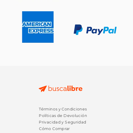
Términos y Condiciones
$ 46.38
$ 53.
50%
50%
Políticas de Devolución
dcto.
dcto.
$ 23.19
$ 26.
Privacidad y Seguridad
Cómo Comprar