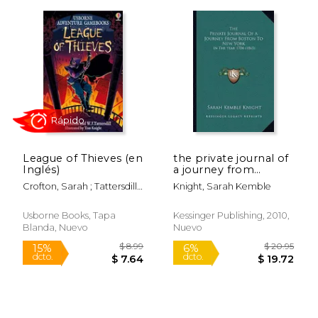
League of Thieves (en
the private journal of
Inglés)
a journey from
$ 25.89
$ 26.
boston to new york:
50%
15%
Crofton, Sarah ; Tattersdill,
Knight, Sarah Kemble
in the year 1704
dcto.
dcto.
$ 12.95
$ 22.
W. J. ; Knight, Tom
(1865) (en Inglés)
Usborne Books, Tapa
Kessinger Publishing, 2010,
Blanda, Nuevo
Nuevo