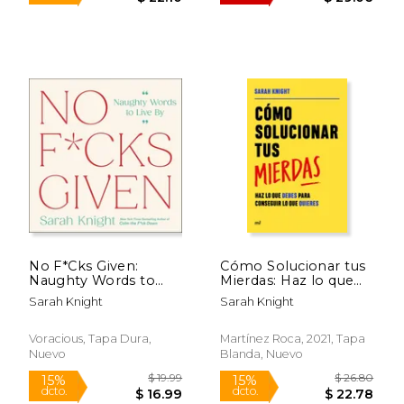
Rápido
No F*Cks Given:
Cómo Solucionar tus
Naughty Words to
Mierdas: Haz lo que
Live by (en Inglés)
Debes Para
Sarah Knight
Sarah Knight
Conseguir lo que
Quieres (Martínez
$ 26.00
$ 58
Roca)
Voracious, Tapa Dura,
Martínez Roca, 2021, Tapa
15%
50%
dcto.
dcto.
$ 22.10
$ 29.
Nuevo
Blanda, Nuevo