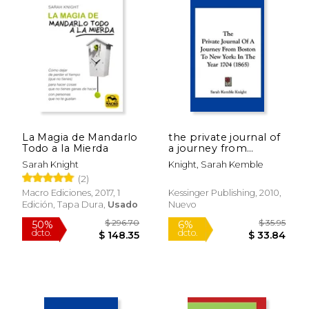
La Magia de Mandarlo
the private journal of
Todo a la Mierda
a journey from
boston to new york:
Sarah Knight
Knight, Sarah Kemble
in the year 1704
(2)
(1865) (en Inglés)
Macro Ediciones, 2017, 1
Kessinger Publishing, 2010,
Edición, Tapa Dura,
Usado
Nuevo
$ 20.95
$ 24.
6%
6%
dcto.
dcto.
$ 19.72
$ 23.