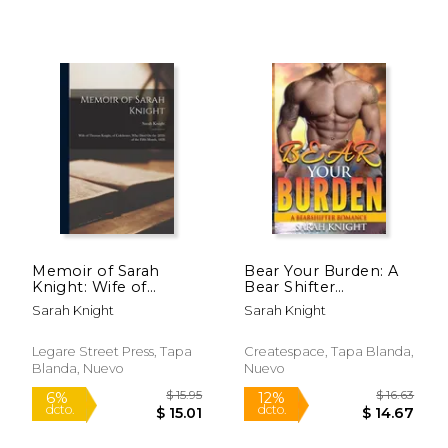
$ 8.00
$ 15
12%
15%
dcto.
dcto.
$ 7.06
$ 13.
Memoir of Sarah
Bear Your Burden: A
Knight: Wife of
Bear Shifter
Thomas Knight, of
Romance (en Inglés)
Sarah Knight
Sarah Knight
Colchester, Who Died
On the 28Th of the
Fifth Month, 1828 (en
Legare Street Press, Tapa
Createspace, Tapa Blanda,
Inglés)
Blanda, Nuevo
Nuevo