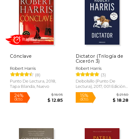
15%
15%
dcto.
dcto.
$ 19.55
$ 28.
Cónclave
Dictator (Trilogía de
Cicerón 3)
Robert Harris
Robert Harris
(8)
(3)
Punto De Lectura, 2018,
Debolsillo (Punto De
Tapa Blanda, Nuevo
Lectura), 2017, 001 Edición,
Rápido
Tapa Blanda, Nuevo