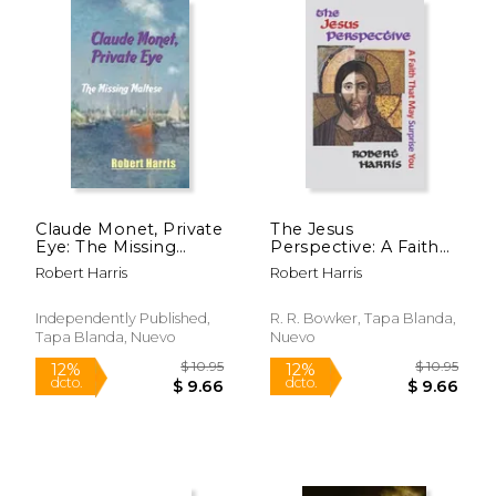
Claude Monet, Private
The Jesus
Eye: The Missing
Perspective: A Faith
Maltese (en Inglés)
that May Surprise You
Robert Harris
Robert Harris
(en Inglés)
Independently Published,
R. R. Bowker, Tapa Blanda,
Tapa Blanda, Nuevo
Nuevo
$ 9.95
$ 45.
12%
40%
dcto.
dcto.
$ 8.78
$ 27.