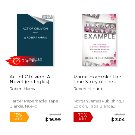
Act of Oblivion: A
Prime Example: The
Novel (en Inglés)
True Story of the
Case That Saved
Robert Harris
Robert H. Harris
Rápido
Rápido
Alternative Medicine
in new York State (en
Inglés)
Harper Paperbacks, Tapa
Morgan James Publishing, 1
Blanda, Nuevo
Edición, Tapa Blanda,
Usado