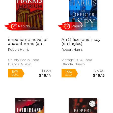
$ 16.44
$ 17.
15%
15%
dcto.
dcto.
$ 13.98
$ 15.
imperium,a novel of
An Officer and a spy
ancient rome (en
(en Inglés)
Inglés)
Robert Harris
Robert Harris
Gallery Books, Tapa
Vintage, 2014, Tapa
Blanda, Nuevo
Blanda, Nuevo
Rápido
Rápido