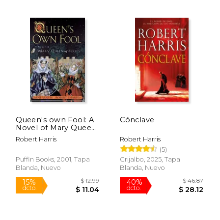
$ 20.41
$ 9.
15%
12%
dcto.
dcto.
$ 17.30
$ 8.
Queen's own Fool: A
Cónclave
Novel of Mary Queen
of Scots (Stuart
Robert Harris
Robert Harris
Quartet) (en Inglés)
(5)
Puffin Books, 2001, Tapa
Grijalbo, 2025, Tapa
Blanda, Nuevo
Blanda, Nuevo
Rápido