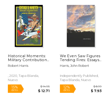
$ 7.99
$ 7.
12%
12%
Historical Moments:
We Even Saw Figures
dcto.
dcto.
$ 7.05
$ 7.
Military Contributions
Tending Fires: Essays
of African Americans
Philosophical and
Robert Harris
Harris, John Robert
(en Inglés)
Topical From the Pen
of a Christian
Castaway (en Inglés)
, 2020, Tapa Blanda,
Independently Published,
Nuevo
Tapa Blanda, Nuevo