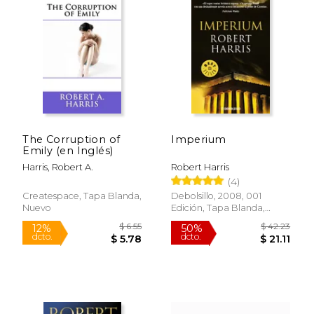
The Corruption of
Imperium
Emily (en Inglés)
Harris, Robert A.
Robert Harris
(4)
Createspace, Tapa Blanda,
Debolsillo, 2008, 001
Nuevo
Edición, Tapa Blanda,
Nuevo
$ 10.95
$ 10.
12%
12%
dcto.
dcto.
$ 9.66
$ 9.