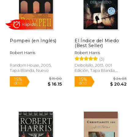
Pompeii (en Inglés)
El Índice del Miedo
(Best Seller)
Robert Harris
Robert Harris
(3)
Random House, 2005,
Debolsillo, 2013, 001
Tapa Blanda, Nuevo
Edición, Tapa Blanda,
$ 8.99
$ 18.
15%
15%
Nuevo
dcto.
dcto.
$ 7.64
$ 15.