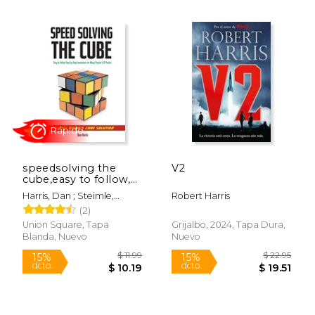
$ 19.99
$ 9.
15%
70%
dcto.
dcto.
$ 16.99
$ 3.
speedsolving the
V2
cube,easy to follow,
step-by-step
Harris, Dan ; Steimle,
Robert Harris
instructions for many
Robert
(2)
popular 3-d puzzles
(en Inglés)
Union Square, Tapa
Grijalbo, 2024, Tapa Dura,
Blanda, Nuevo
Nuevo