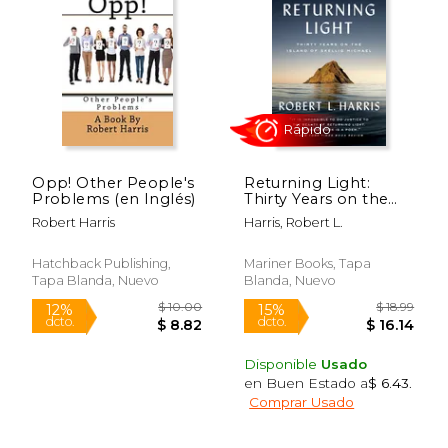
Opp! Other People's
Returning Light:
Problems (en Inglés)
Thirty Years on the
Island of Skellig
Robert Harris
Harris, Robert L.
Michael (en Inglés)
Hatchback Publishing,
Mariner Books, Tapa
Tapa Blanda, Nuevo
Blanda, Nuevo
Disponible
Usado
en Buen Estado a
$ 6.43
.
Comprar Usado