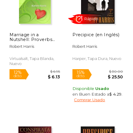
Marriage in a
Precipice (en Inglés)
Nutshell: Proverbs
About Marriage
Robert Harris
Robert Harris
Selected with
Commentaries from
the Biblical Book of
Virtualsalt, Tapa Blanda,
Harper, Tapa Dura, Nuevo
Proverbs and Other
Nuevo
Sources (en Inglés)
Disponible
Usado
en Buen Estado a
$ 4.29
.
$ 18.99
$ 5.
15%
12%
Comprar Usado
dcto.
dcto.
$ 16.14
$ 4.