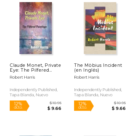
Claude Monet, Private
The Möbius Incident
Eye: The Pilfered
(en Inglés)
Paintings (en Inglés)
Robert Harris
Robert Harris
$ 9.95
$ 9.
Independently Published,
Independently Published,
12%
12%
dcto.
dcto.
$ 8.78
$ 8.
Tapa Blanda, Nuevo
Tapa Blanda, Nuevo