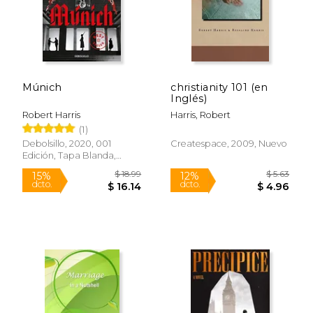
Rápido
Múnich
christianity 101 (en
Inglés)
Robert Harris
Harris, Robert
(1)
Debolsillo, 2020, 001
Createspace, 2009, Nuevo
Edición, Tapa Blanda,
Nuevo
$ 19.00
$ 24.
15%
15%
dcto.
dcto.
$ 16.15
$ 20.