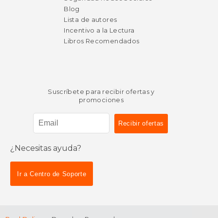
Blog
Lista de autores
Incentivo a la Lectura
Libros Recomendados
Suscríbete para recibir ofertas y
promociones
¿Necesitas ayuda?
$ 14.95
$ 8.
15%
12%
dcto.
dcto.
Ir a Centro de Soporte
$ 12.71
$ 7.