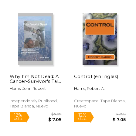
$ 6.55
$ 42.
12%
50%
dcto.
dcto.
$ 5.78
$ 21.
Why I'm Not Dead: A
Control (en Inglés)
Cancer-Survivor's Tale
of Escaping
Harris, John Robert
Harris, Robert A.
Mainstream American
Medicine to Find New
Life (en Inglés)
Independently Published,
Createspace, Tapa Blanda,
Tapa Blanda, Nuevo
Nuevo