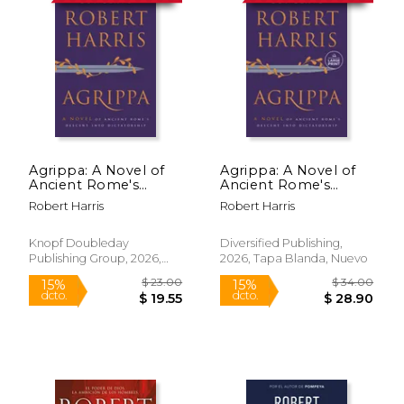
Agrippa: A Novel of
Agrippa: A Novel of
Ancient Rome's
Ancient Rome's
Descent into
Descent into
Robert Harris
Robert Harris
Dictatorship (en
Dictatorship (en
Inglés)
Inglés)
Knopf Doubleday
Diversified Publishing,
Publishing Group, 2026,
2026, Tapa Blanda, Nuevo
Tapa Dura, Nuevo
$ 23.00
$ 34.