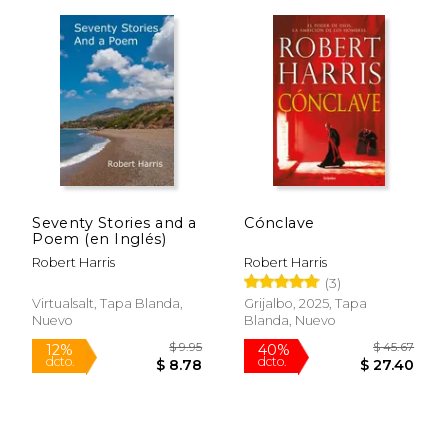
Rápido
Seventy Stories and a
Cónclave
Poem (en Inglés)
$ 11.99
$ 22.
15%
15%
Robert Harris
Robert Harris
dcto.
dcto.
$ 10.19
$ 19.
(3)
Virtualsalt, Tapa Blanda,
Grijalbo, 2025, Tapa
Nuevo
Blanda, Nuevo