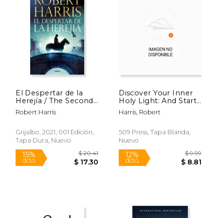
El Despertar de la
Discover Your Inner
Herejía / The Second
Holy Light: And Start
Sleep
Living Like a Child of
Robert Harris
Harris, Robert
God (en Inglés)
Grijalbo, 2021, 001 Edición,
509 Press, Tapa Blanda,
Tapa Dura, Nuevo
Nuevo
$ 10.95
$ 10.
12%
12%
dcto.
dcto.
$ 9.66
$ 9.