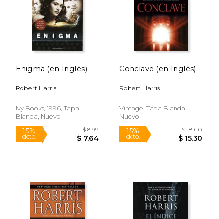
Rápido
Enigma (en Inglés)
Conclave (en Inglés)
Robert Harris
Robert Harris
$ 18.99
$ 21.
15%
15%
dcto.
dcto.
$ 16.14
$ 18.
Ivy Books, 1996, Tapa
Vintage, Tapa Blanda,
Blanda, Nuevo
Nuevo