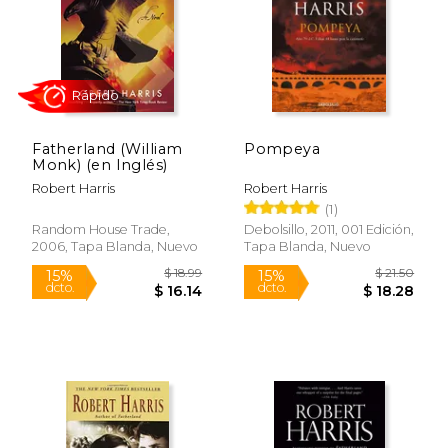
Fatherland (William
Pompeya
$ 18.99
$ 19.
Monk) (en Inglés)
15%
15%
dcto.
dcto.
$ 16.14
$ 16.
Robert Harris
Robert Harris
(1)
Random House Trade,
Debolsillo, 2011, 001 Edición,
2006, Tapa Blanda, Nuevo
Tapa Blanda, Nuevo