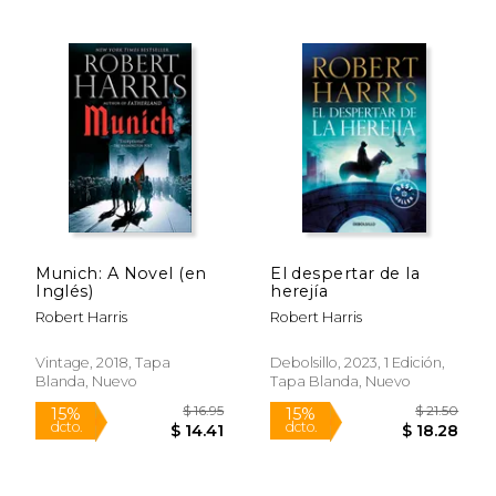
$ 18.99
$ 18
15%
15%
dcto.
dcto.
$ 16.14
$ 16.
Munich: A Novel (en
El despertar de la
Inglés)
herejía
Robert Harris
Robert Harris
Vintage, 2018, Tapa
Debolsillo, 2023, 1 Edición,
Blanda, Nuevo
Tapa Blanda, Nuevo
Rápido