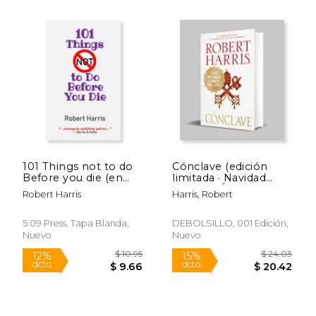
$ 10.00
$ 18
12%
15%
dcto.
dcto.
$ 8.82
$ 16.
101 Things not to do
Cónclave (edición
Before you die (en
limitada · Navidad
Inglés)
Grandes Éxitos) (en
Robert Harris
Harris, Robert
spa)
5:09 Press, Tapa Blanda,
DEBOLSILLO, 001 Edición,
Nuevo
Nuevo