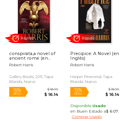
Rápido
conspirata,a novel of
Precipice: A Novel (en
ancient rome (en
Inglés)
Inglés)
Robert Harris
Robert Harris
Gallery Books, 2011, Tapa
Harper Perennial, Tapa
Blanda, Nuevo
Blanda, Nuevo
$ 6.95
$ 30.
Disponible
Usado
12%
15%
dcto.
dcto.
$ 6.13
$ 25.
en Buen Estado a
$ 6.07
.
Comprar Usado