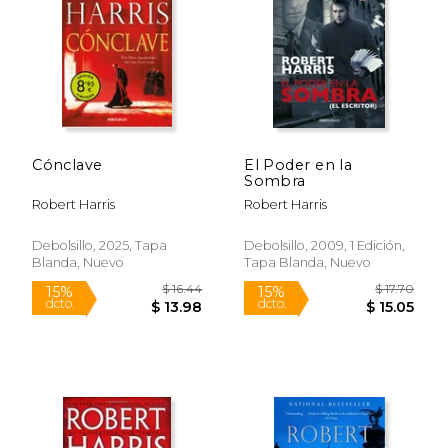
$ 21.50
$ 21.
15%
15%
dcto.
dcto.
$ 18.28
$ 18.
Cónclave
El Poder en la
Sombra
Robert Harris
Robert Harris
Debolsillo, 2025, Tapa
Debolsillo, 2009, 1 Edición,
Blanda, Nuevo
Tapa Blanda, Nuevo