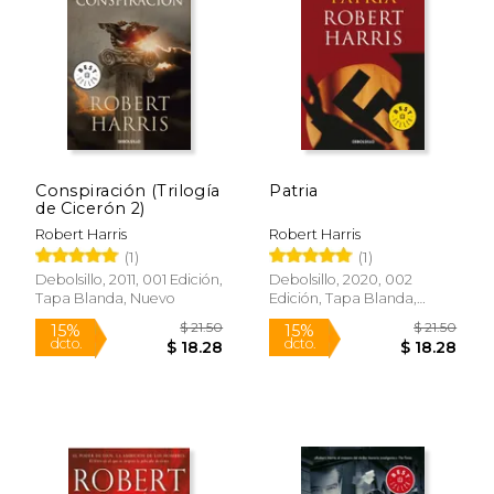
$ 16.95
$ 21.
24%
15%
dcto.
dcto.
$ 12.85
$ 18.
Conspiración (Trilogía
Patria
de Cicerón 2)
Robert Harris
Robert Harris
(1)
(1)
Debolsillo, 2011, 001 Edición,
Debolsillo, 2020, 002
Tapa Blanda, Nuevo
Edición, Tapa Blanda,
Nuevo