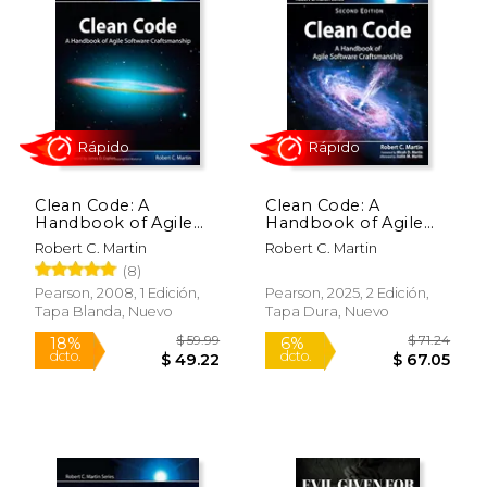
Clean Code: A
Clean Code: A
Handbook of Agile
Handbook of Agile
Software
Software
Robert C. Martin
Robert C. Martin
Craftsmanship (en
Craftsmanship (en
(8)
Rápido
Rápido
Inglés)
Inglés)
Pearson, 2008, 1 Edición,
Pearson, 2025, 2 Edición,
Tapa Blanda, Nuevo
Tapa Dura, Nuevo
$ 59.99
$ 71.