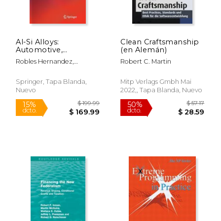
$ 208.59
$ 59.
6%
15%
dcto.
dcto.
$ 196.32
$ 50.
Al-Si Alloys:
Clean Craftsmanship
Automotive,
(en Alemán)
Aeronautical, and
Robles Hernandez,
Robert C. Martin
Aerospace
Francisco C. ; Herrera
Applications (en
Ramírez, Jose Martin ;
Inglés)
Springer, Tapa Blanda,
Mitp Verlags Gmbh Mai
MacKay, Robert
Nuevo
2022,, Tapa Blanda, Nuevo