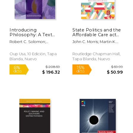
Introducing
State Politics and the
Philosophy: A Text
Affordable Care act
With Integrated
(Routledge Research
Robert C. Solomon;
John C. Morris; Martin K.
Readings (en Inglés)
in Public
Kathleen M. Higgins;
Mayer; Robert C. Kenter;
Administration and
Clancy Martin
Luisa M. Lucero
Public Policy) (en
Oup Usa, 10 Edición, Tapa
Routledge Chapman Hall,
Inglés)
Blanda, Nuevo
Tapa Blanda, Nuevo
$ 217.00
$ 149.
6%
15%
dcto.
dcto.
$ 204.24
$ 127.