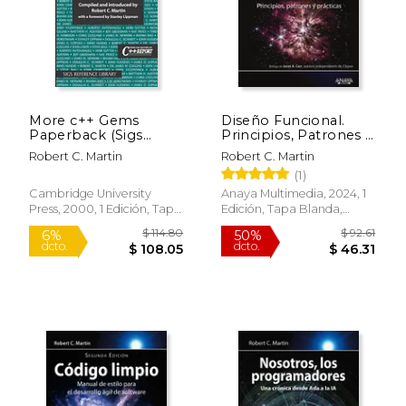
Rápido
More c++ Gems
Diseño Funcional.
Paperback (Sigs
Principios, Patrones y
Reference Library)
Practicas (Titulos
Robert C. Martin
Robert C. Martin
(en Inglés)
Especiales)
(1)
Cambridge University
Anaya Multimedia, 2024, 1
Press, 2000, 1 Edición, Tapa
Edición, Tapa Blanda,
$ 25.86
$ 45.
6%
15%
Blanda, Nuevo
Nuevo
dcto.
dcto.
$ 24.34
$ 39.