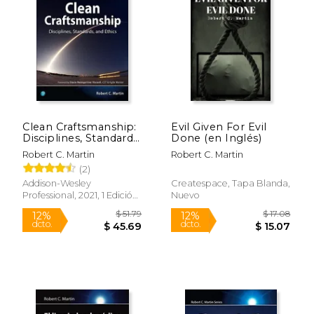
18%
6%
dcto.
dcto.
$ 49.22
$ 67.
Clean Craftsmanship:
Evil Given For Evil
Disciplines, Standards,
Done (en Inglés)
and Ethics (Robert c.
Robert C. Martin
Robert C. Martin
Martin Series) (en
(2)
Inglés)
Addison-Wesley
Createspace, Tapa Blanda,
Professional, 2021, 1 Edición,
Nuevo
Tapa Blanda, Nuevo