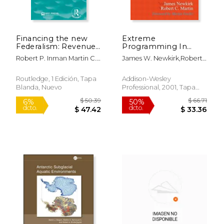
$ 72.99
$ 46.
15%
50%
dcto.
dcto.
$ 62.04
$ 23.
Financing the new
Extreme
Federalism: Revenue
Programming In
Sharing, Conditional
Practice (en Inglés)
Robert P. Inman Martin C.
James W. Newkirk,robert
Grants and Taxation
Mcguire Wallace E. Oates
C. Martin
(Routledge Revivals)
Jeffrey L. Pressman Robert
(en Inglés)
Routledge, 1 Edición, Tapa
Addison-Wesley
D. Reischauer
Blanda, Nuevo
Professional, 2001, Tapa
Blanda,
Usado