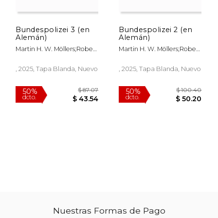
Bundespolizei 3 (en
Bundespolizei 2 (en
Alemán)
Alemán)
Martin H. W. Möllers;Robert
Martin H. W. Möllers;Robert
C. Van Ooyen
C. Van Ooyen
$ 50.39
$ 66
6%
50%
dcto.
dcto.
$ 47.42
$ 33.
, 2025, Tapa Blanda, Nuevo
, 2025, Tapa Blanda, Nuevo
Nuestras Formas de Pago