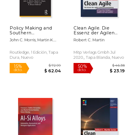
Policy Making and
Clean Agile. Die
Southern
Essenz der Agilen
Distinctiveness
Softwareentwicklung
John C. Morris; Martin K.
Robert C. Martin
(Routledge Research
(en Alemán)
Mayer; Robert C. Kenter; R.
in Public
Bruce Anderson
Administration and
Routledge, 1 Edición, Tapa
Mitp Verlags Gmbh Jul
Public Policy) (en
Dura, Nuevo
2020,, Tapa Blanda, Nuevo
Inglés)