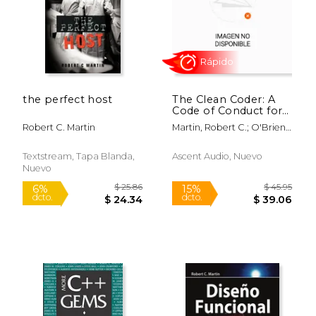
the perfect host
The Clean Coder: A
Code of Conduct for
Professional
Robert C. Martin
Martin, Robert C.; O'Brien,
Programmers (en
Theodore
$ 92.61
$ 100.
Inglés)
50%
50%
dcto.
dcto.
$ 46.31
$ 50.
Textstream, Tapa Blanda,
Ascent Audio, Nuevo
Nuevo