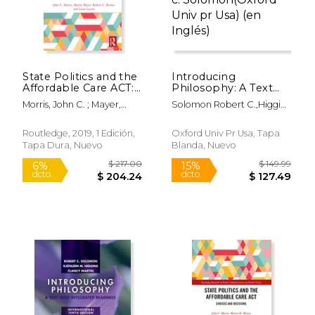
State Politics and the
Introducing
Affordable Care ACT:
Philosophy: A Text
Choices and
With Integrated
Morris, John C. ; Mayer,
Solomon Robert C.,Higgins
Decisions (en Inglés)
Readings de Robert
Martin K. ; Kenter, Robert
Kathleen M.,Martin Clancy
c. Solomon(Oxford
C.
Univ pr Usa) (en
Routledge, 2019, 1 Edición,
Oxford Univ Pr Usa, Tapa
Inglés)
Tapa Dura, Nuevo
Blanda, Nuevo
$ 211.37
$ 28.
50%
15%
dcto.
dcto.
$ 105.69
$ 24.