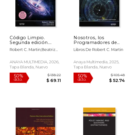
Código Limpio.
Nosotros, los
Segunda edición.
Programadores de
Manual de estilo para
Robert c.
Robert C. Martin;Beatriz
Libros De Robert C. Martin
el desarrollo ágil de
Martin(Anaya
Pineda González
software
Multimedia)
ANAYA MULTIMEDIA, 2026,
Anaya Multimedia, 2025,
Tapa Blanda, Nuevo
Tapa Blanda, Nuevo
$ 114.80
$ 92
6%
50%
dcto.
dcto.
$ 108.05
$ 46.