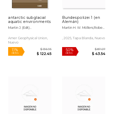
antarctic subglacial
Bundespolizei 1 (en
$ 199.99
$ 57
aquatic environments
Alemán)
15%
50%
dcto.
dcto.
$ 169.99
$ 28.
Martin J. (edt)
Martin H. W. Möllers;Robert
Siegert,mahlon C. Ii (edt)
C. Van Ooyen
Kennicutt,robert A. (edt)
Amer Geophysical Union,
, 2025, Tapa Blanda, Nuevo
Bindschadler
Nuevo