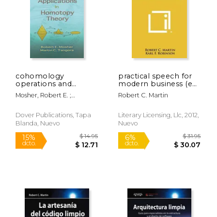
$ 14.00
$ 81
15%
50%
dcto.
dcto.
$ 11.90
$ 40.
cohomology
practical speech for
operations and
modern business (en
applications in
Inglés)
Mosher, Robert E. ;
Robert C. Martin
homotopy theory
Tangora, Martin C.
(en Inglés)
Dover Publications, Tapa
Literary Licensing, Llc, 2012,
Blanda, Nuevo
Nuevo