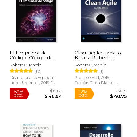
$ 51.79
$ 17.
12%
12%
dcto.
dcto.
$ 45.69
$ 15.
El Limpiador de
Clean Agile: Back to
Código: Código de
Basics (Robert c.
Conducta Para
Martin) (en Inglés)
Robert C. Martin
Robert C. Martin
Programadores
(10)
(1)
Profesionales
Distribuciones Agapea -
Prentice Hall, 2019, 1
Libros Urgentes, 2019, 1
Edición, Tapa Blanda,
Edición, Tapa Blanda,
Nuevo
Nuevo