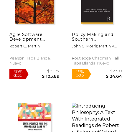
Agile Software
Policy Making and
Development,
Southern
Principles, Patterns,
Distinctiveness
Robert C. Martin
John C. Morris; Martin K.
and Practices:
(Routledge Research
Mayer; Robert C. Kenter; R.
Pearson New
in Public
Bruce Anderson
International Edition:
Administration and
Pearson, Tapa Blanda,
Routledge Chapman Hall,
Principles, Patterns,
Public Policy) (en
Nuevo
Tapa Blanda, Nuevo
and Practices (en
Inglés)
Inglés)
$ 138.22
$ 105.
50%
50%
dcto.
dcto.
$ 69.11
$ 52.