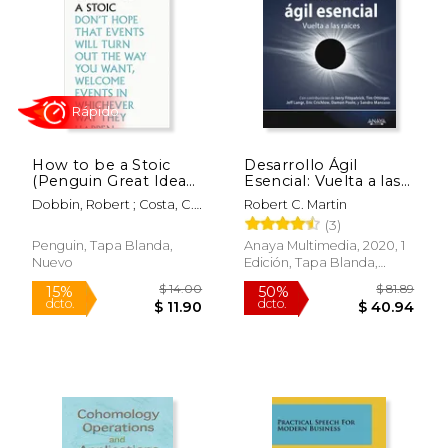
$ 81.89
$ 46.
50%
12%
dcto.
dcto.
$ 40.94
$ 40.
How to be a Stoic
Desarrollo Ágil
(Penguin Great Ideas)
Esencial: Vuelta a las
(en Inglés)
Raíces
Dobbin, Robert ; Costa, C.
Robert C. Martin
D. N. ; Hammond, Martin
(3)
Penguin, Tapa Blanda,
Anaya Multimedia, 2020, 1
Nuevo
Edición, Tapa Blanda,
Nuevo
Rápido