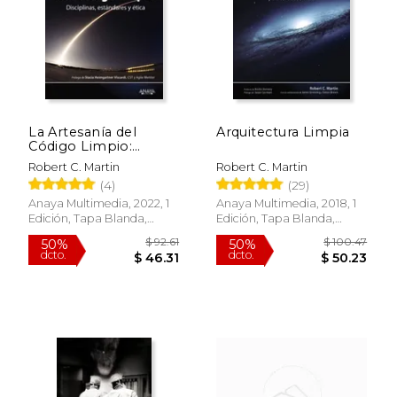
La Artesanía del
Arquitectura Limpia
$ 14.95
$ 31
Código Limpio:
15%
6%
dcto.
dcto.
Disciplinas,
$ 12.71
$ 30.
Robert C. Martin
Robert C. Martin
Estándares y Ética
(4)
(29)
Anaya Multimedia, 2022, 1
Anaya Multimedia, 2018, 1
Edición, Tapa Blanda,
Edición, Tapa Blanda,
Nuevo
Nuevo